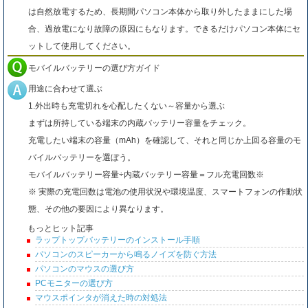
は自然放電するため、長期間パソコン本体から取り外したままにした場
合、過放電になり故障の原因にもなります。できるだけパソコン本体にセ
ットして使用してください。
モバイルバッテリーの選び方ガイド
用途に合わせて選ぶ
1.外出時も充電切れを心配したくない～容量から選ぶ
まずは所持している端末の内蔵バッテリー容量をチェック。
充電したい端末の容量（mAh）を確認して、それと同じか上回る容量のモ
バイルバッテリーを選ぼう。
モバイルバッテリー容量÷内蔵バッテリー容量＝フル充電回数※
※ 実際の充電回数は電池の使用状況や環境温度、スマートフォンの作動状
態、その他の要因により異なります。
もっとヒット記事
ラップトップバッテリーのインストール手順
パソコンのスピーカーから鳴るノイズを防ぐ方法
パソコンのマウスの選び方
PCモニターの選び方
マウスポインタが消えた時の対処法