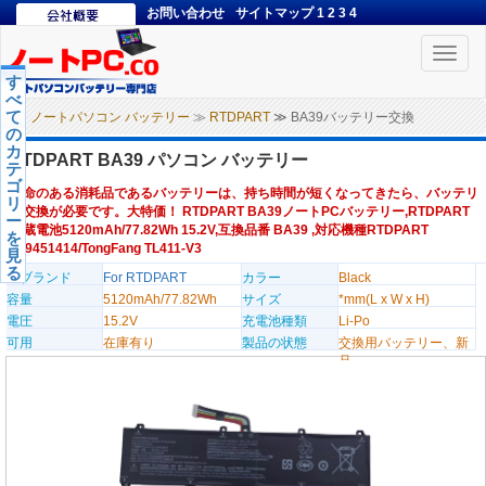
お問い合わせ
サイトマップ
1
2
3
4
Toggle
naviga
す
べ
て
ノートパソコン バッテリー
≫
RTDPART
≫ BA39バッテリー交換
の
カ
RTDPART BA39 パソコン バッテリー
テ
ゴ
寿命のある消耗品であるバッテリーは、持ち時間が短くなってきたら、バッテリ
リ
ー交換が必要です。大特価！ RTDPART BA39ノートPCバッテリー,RTDPART
ー
内蔵電池5120mAh/77.82Wh 15.2V,互換品番 BA39 ,対応機種RTDPART
を
239451414/TongFang TL411-V3
見
る
のブランド
For RTDPART
カラー
Black
容量
5120mAh/77.82Wh
サイズ
*mm(L x W x H)
電圧
15.2V
充電池種類
Li-Po
可用
在庫有り
製品の状態
交換用バッテリー、新
品