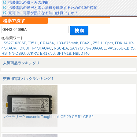
携帯電話の膨らみの理由
携帯電話の暖房と電力消費を解決するための10の提案
充電中に電話が熱くなる理由は何ですか？
検索ワード
LSS271620SF
,
FB511
,
CP1454
,
HB3-875mAh
,
FB421
,
Z52H 10pcs
,
FDK 14HR-
4/5FAUP
,
FDK 8HR-4/3FAUPC
,
RSC-BA
,
SANYO 5N-700AACL
,
PA5265U-1BRS
,
HSTNN-DB9J
,
07KRV
,
ER17/50
,
SPTM1B
,
HBLDT40
人気商品ランキングリ
交換用電池パックランキング！
バッテリーPanasonic Toughbook CF-29 CF-51 CF-52