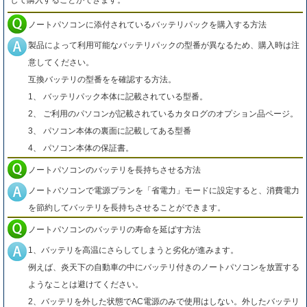
して購入することができます。
ノートパソコンに添付されているバッテリパックを購入する方法
製品によって利用可能なバッテリパックの型番が異なるため、購入時は注
意してください。
互換バッテリの型番をを確認する方法。
1、 バッテリパック本体に記載されている型番。
2、 ご利用のパソコンが記載されているカタログのオプション品ページ。
3、 パソコン本体の裏面に記載してある型番
4、 パソコン本体の保証書。
ノートパソコンのバッテリを長持ちさせる方法
ノートパソコンで電源プランを「省電力」モードに設定すると、消費電力
を節約してバッテリを長持ちさせることができます。
ノートパソコンのバッテリの寿命を延ばす方法
1、バッテリを高温にさらしてしまうと劣化が進みます。
例えば、炎天下の自動車の中にバッテリ付きのノートパソコンを放置する
ようなことは避けてください。
2、バッテリを外した状態でAC電源のみで使用はしない。外したバッテリ