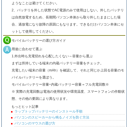
ようなことは避けてください。
2、バッテリを外した状態でAC電源のみで使用はしない。外したバッテリ
は自然放電するため、長期間パソコン本体から取り外したままにした場
合、過放電になり故障の原因にもなります。できるだけパソコン本体にセ
ットして使用してください。
モバイルバッテリーの選び方ガイド
用途に合わせて選ぶ
1.外出時も充電切れを心配したくない～容量から選ぶ
まずは所持している端末の内蔵バッテリー容量をチェック。
充電したい端末の容量（mAh）を確認して、それと同じか上回る容量のモ
バイルバッテリーを選ぼう。
モバイルバッテリー容量÷内蔵バッテリー容量＝フル充電回数※
※ 実際の充電回数は電池の使用状況や環境温度、スマートフォンの作動状
態、その他の要因により異なります。
もっとヒット記事
ラップトップバッテリーのインストール手順
パソコンのスピーカーから鳴るノイズを防ぐ方法
パソコンのマウスの選び方