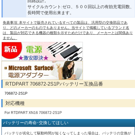
回路設計。
サイクルカウント:ゼロ、５００回以上の有効充電回数、
長時間で使用出来ます。
免責事項: 本サイトで販売されているすべての製品は、汎用型の交換部品であ
り、どのメーカーのものでもありません。当サイトで掲載しているブランド名
は、製品が対応できる機器の種類を示すためだけであり、メーカーとは関係あり
ません。
RTDPART 706872-2S1Pバッテリー互換品番
706872-2S1P
対応機種
For RTDPART XN16 706872-2S1P
バッテリーの寿命･交換してほしい
バッテリが劣化して駆動時間が短くなってしまった場合は、バッテリの交換が