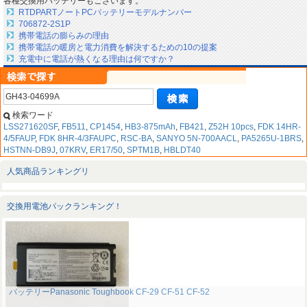
各種交換用バッテリーもございます。
RTDPARTノートPCバッテリーモデルナンバー
706872-2S1P
携帯電話の膨らみの理由
携帯電話の暖房と電力消費を解決するための10の提案
充電中に電話が熱くなる理由は何ですか？
検索ワード
LSS271620SF
,
FB511
,
CP1454
,
HB3-875mAh
,
FB421
,
Z52H 10pcs
,
FDK 14HR-
4/5FAUP
,
FDK 8HR-4/3FAUPC
,
RSC-BA
,
SANYO 5N-700AACL
,
PA5265U-1BRS
,
HSTNN-DB9J
,
07KRV
,
ER17/50
,
SPTM1B
,
HBLDT40
人気商品ランキングリ
交換用電池パックランキング！
バッテリーPanasonic Toughbook CF-29 CF-51 CF-52