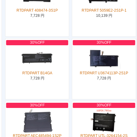
RTDPART 408474-3S1P
RTDPART 5059E2-2S1P-1
7,728 円
10,139 円
30%OFF
30%OFF
RTDPART B14GA
RTDPART U3674113P-2S1P
7,728 円
7,728 円
30%OFF
30%OFF
RTDPART AEC485494-1S2P
RTDPART UTL-3264154-2S