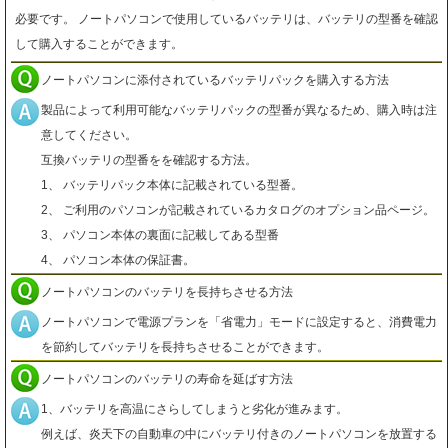
必要です。 ノートパソコンで使用しているバッテリは、バッテリの型番を確認
して購入することができます。
ノートパソコンに添付されているバッテリパックを購入する方法
製品によって利用可能なバッテリパックの型番が異なるため、購入時は注
意してください。
互換バッテリの型番をを確認する方法。
1、 バッテリパック本体に記載されている型番。
2、 ご利用のパソコンが記載されているカタログのオプション品ページ。
3、 パソコン本体の裏面に記載してある型番
4、 パソコン本体の保証書。
ノートパソコンのバッテリを長持ちさせる方法
ノートパソコンで電源プランを「省電力」モードに設定すると、消費電力
を節約してバッテリを長持ちさせることができます。
ノートパソコンのバッテリの寿命を延ばす方法
1、バッテリを高温にさらしてしまうと劣化が進みます。
例えば、炎天下の自動車の中にバッテリ付きのノートパソコンを放置する