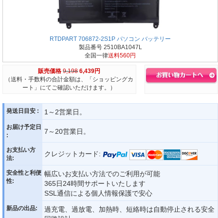
RTDPART 706872-2S1P パソコン バッテリー
製品番号 2510BA1047L
全国一律
送料560円
販売価格
9,198
6,439円
（送料・手数料の合計金額は、「ショッピングカ
ート」にてご確認いただけます。）
発送日目安 :
1～2営業日。
お届け予定日
7～20営業日。
:
お支払い方
クレジットカード:
法:
安全性と利便
幅広いお支払い方法でのご利用が可能
性:
365日24時間サポートいたします
SSL通信による個人情報保護で安心
新品の出品:
過充電、過放電、加熱時、短絡時は自動停止される安全