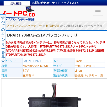
お問い合わせ
サイトマップ
1
2
3
4
Toggle
naviga
す
べ
て
ノートパソコン バッテリー
≫
RTDPART
≫ 706872-2S1Pバッテリー交換
の
カ
RTDPART 706872-2S1P パソコン バッテリー
テ
ゴ
寿命のある消耗品であるバッテリーは、持ち時間が短くなってきたら、バッテリ
リ
ー交換が必要です。大特価！ RTDPART 706872-2S1PノートPCバッテリ
ー
ー,RTDPART内蔵電池5925mAh/45.62Wh 7.7V,互換品番 706872-2S1P ,対応機
を
種RTDPART XN16 706872-2S1P
見
る
のブランド
For RTDPART
カラー
Black
容量
5925mAh/45.62Wh
サイズ
*mm(L x W x H)
電圧
7.7V
充電池種類
Li-ion
可用
在庫有り
製品の状態
交換用バッテリー、新
品