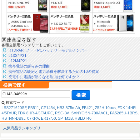
関連商品を探す
各種交換用バッテリーもございます。
RTDPARTノートPCバッテリーモデルナンバー
L13S4P21
L12M4P21
携帯電話の膨らみの理由
携帯電話の暖房と電力消費を解決するための10の提案
充電中に電話が熱くなる理由は何ですか？
検索ワード
LSS271620SF
,
FB511
,
CP1454
,
HB3-875mAh
,
FB421
,
Z52H 10pcs
,
FDK 14HR-
4/5FAUP
,
FDK 8HR-4/3FAUPC
,
RSC-BA
,
SANYO 5N-700AACL
,
PA5265U-1BRS
,
HSTNN-DB9J
,
07KRV
,
ER17/50
,
SPTM1B
,
HBLDT40
人気商品ランキングリ