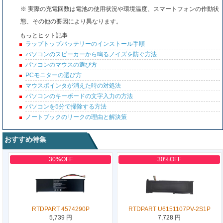
※ 実際の充電回数は電池の使用状況や環境温度、スマートフォンの作動状
態、その他の要因により異なります。
もっとヒット記事
ラップトップバッテリーのインストール手順
パソコンのスピーカーから鳴るノイズを防ぐ方法
パソコンのマウスの選び方
PCモニターの選び方
マウスポインタが消えた時の対処法
パソコンのキーボードの文字入力の方法
パソコンを5分で掃除する方法
ノートブックのリークの理由と解決策
おすすめ特集
30%OFF
30%OFF
RTDPART 4574290P
RTDPART U6151107PV-2S1P
5,739 円
7,728 円