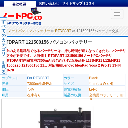
お問い合わせ
サイトマップ
1
2
3
4
Toggle
naviga
す
べ
て
ノートパソコン バッテリー
≫
RTDPART
≫ 121500156バッテリー交換
の
カ
RTDPART 121500156 パソコン バッテリー
テ
ゴ
寿命のある消耗品であるバッテリーは、持ち時間が短くなってきたら、バッテリ
リ
ー交換が必要です。大特価！ RTDPART 121500156ノートPCバッテリ
ー
ー,RTDPART内蔵電池7300mAh/54Wh 7.4V,互換品番 L13S4P21 L12M4P21
を
121500225 121500156 21... ,対応機種Lenovo IdeaPad Yoga 2 Pro 13 13-IFI
見
Y50-70
る
のブランド
For RTDPART
カラー
Black
容量
7300mAh/54Wh
サイズ
*mm(L x W x H)
電圧
7.4V
充電池種類
Li-Po
可用
在庫有り
製品の状態
交換用バッテリー、新
品