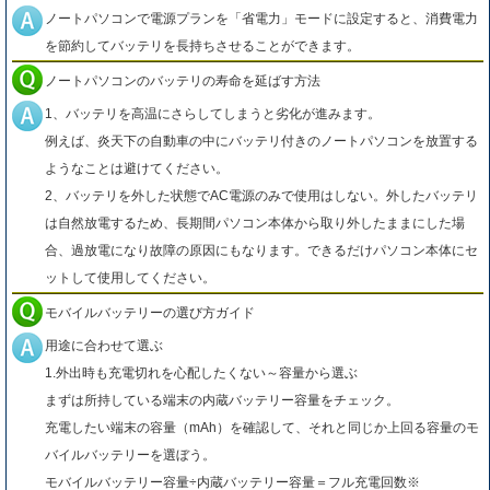
ノートパソコンで電源プランを「省電力」モードに設定すると、消費電力
を節約してバッテリを長持ちさせることができます。
ノートパソコンのバッテリの寿命を延ばす方法
1、バッテリを高温にさらしてしまうと劣化が進みます。
例えば、炎天下の自動車の中にバッテリ付きのノートパソコンを放置する
ようなことは避けてください。
2、バッテリを外した状態でAC電源のみで使用はしない。外したバッテリ
は自然放電するため、長期間パソコン本体から取り外したままにした場
合、過放電になり故障の原因にもなります。できるだけパソコン本体にセ
ットして使用してください。
モバイルバッテリーの選び方ガイド
用途に合わせて選ぶ
1.外出時も充電切れを心配したくない～容量から選ぶ
まずは所持している端末の内蔵バッテリー容量をチェック。
充電したい端末の容量（mAh）を確認して、それと同じか上回る容量のモ
バイルバッテリーを選ぼう。
モバイルバッテリー容量÷内蔵バッテリー容量＝フル充電回数※