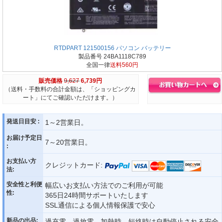
RTDPART 121500156 パソコン バッテリー
製品番号 24BA1118C789
全国一律
送料560円
販売価格
9,627
6,739円
（送料・手数料の合計金額は、「ショッピングカ
ート」にてご確認いただけます。）
発送日目安 :
1～2営業日。
お届け予定日
7～20営業日。
:
お支払い方
クレジットカード:
法:
安全性と利便
幅広いお支払い方法でのご利用が可能
性:
365日24時間サポートいたします
SSL通信による個人情報保護で安心
新品の出品:
過充電、過放電、加熱時、短絡時は自動停止される安全