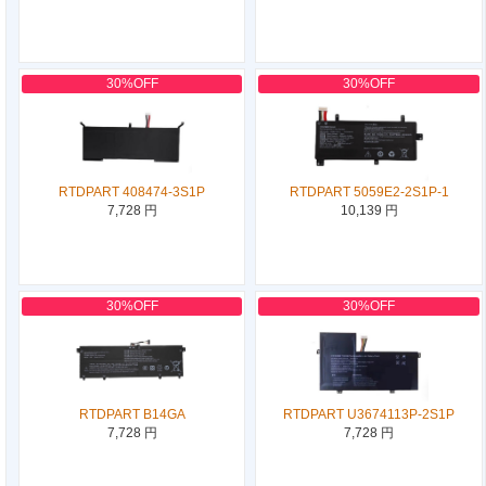
30%OFF
30%OFF
RTDPART 408474-3S1P
RTDPART 5059E2-2S1P-1
7,728 円
10,139 円
30%OFF
30%OFF
RTDPART B14GA
RTDPART U3674113P-2S1P
7,728 円
7,728 円