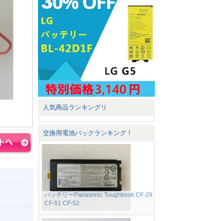
人気商品ランキングリ
交換用電池パックランキング！
バッテリーPanasonic Toughbook CF-29
CF-51 CF-52