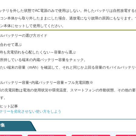
ッテリを外した状態でAC電源のみで使用はしない。外したバッテリは自然放電する
コン本体から取り外したままにした場合、過放電になり故障の原因にもなります。
ン本体にセットして使用してください。
ルバッテリーの選び方ガイド
合わせて選ぶ
出時も充電切れを心配したくない～容量から選ぶ
所持している端末の内蔵バッテリー容量をチェック。
たい端末の容量（mAh）を確認して、それと同じか上回る容量のモバイルバッテリ
ルバッテリー容量÷内蔵バッテリー容量＝フル充電回数※
際の充電回数は電池の使用状況や環境温度、スマートフォンの作動状態、その他の要
す。
ヒット記事
テリーを劣化させない使い方をしよう
特集