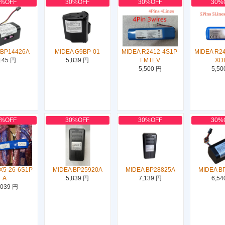
0%OFF
30%OFF
30%OFF
30%
 BP14426A
MIDEA G9BP-01
MIDEA R2412-4S1P-
MIDEA R24
145 円
5,839 円
FMTEV
XD
5,500 円
5,50
0%OFF
30%OFF
30%OFF
30%
X5-26-6S1P-
MIDEA BP25920A
MIDEA BP28825A
MIDEA B
A
5,839 円
7,139 円
6,54
,039 円