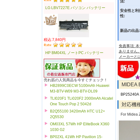
法:
LG LBV7227E パソコン バッテリー
安全性と利
性:
新品の出品:
税込:7,840円
免責事項:
ありません
HP BM04XL ノートPC バッテリー
メーカーと
売れ筋の人気商品を今すぐチェック！
MIDE
HB2899C0ECW 5100mAh Huawei
M3-BTV-W09 M3-BTV-DL09
BP25240A
TLI020F1 TLi020F2 2000mAh Alcatel
対応機
One Touch Pop 2 5042d
B2Q55100 3420mAh HTC U12+
For Midea
2Q5530
OM03XL 57Wh HP EliteBook X360
1030 G2
BP02XL 41Wh HP Pavilion 15-