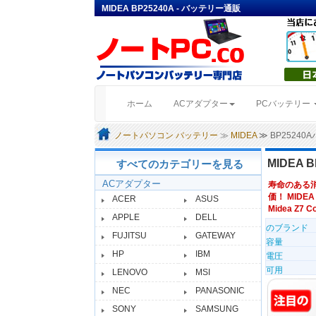
MIDEA BP25240A - バッテリー通販
(current)
ホーム
ACアダプター
PCバッテリー
ノートパソコン バッテリー
≫
MIDEA
≫ BP2524
MIDEA 
すべてのカテゴリーを見る
ACアダプター
寿命のある
価！ MIDEA
ACER
ASUS
Midea Z7 Co
APPLE
DELL
のブランド
FUJITSU
GATEWAY
容量
HP
IBM
電圧
可用
LENOVO
MSI
NEC
PANASONIC
SONY
SAMSUNG