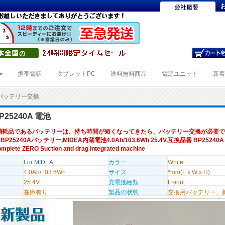
携帯電話
タブレットPC
送料無料商品
電源ユニット
新
0Aバッテリー交換
BP25240A 電池
消耗品であるバッテリーは、持ち時間が短くなってきたら、バッテリー交換が必要で
 BP25240Aバッテリー,MIDEA内蔵電池4.0Ah/103.6Wh 25.4V,互換品番 BP25240
mplete ZERO Suction and drag integrated machine
For MIDEA
カラー
White
4.0Ah/103.6Wh
サイズ
*mm(L x W x H)
25.4V
充電池種類
Li-ion
在庫有り
製品の状態
交換用バッテリー、