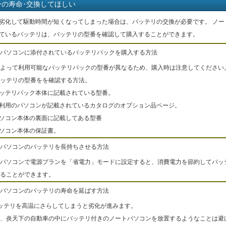
ーの寿命･交換してほしい
劣化して駆動時間が短くなってしまった場合は、バッテリの交換が必要です。 ノー
ているバッテリは、バッテリの型番を確認して購入することができます。
パソコンに添付されているバッテリパックを購入する方法
よって利用可能なバッテリパックの型番が異なるため、購入時は注意してください
ッテリの型番をを確認する方法。
バッテリパック本体に記載されている型番。
ご利用のパソコンが記載されているカタログのオプション品ページ。
パソコン本体の裏面に記載してある型番
パソコン本体の保証書。
パソコンのバッテリを長持ちさせる方法
パソコンで電源プランを「省電力」モードに設定すると、消費電力を節約してバッ
ることができます。
パソコンのバッテリの寿命を延ばす方法
ッテリを高温にさらしてしまうと劣化が進みます。
、炎天下の自動車の中にバッテリ付きのノートパソコンを放置するようなことは避