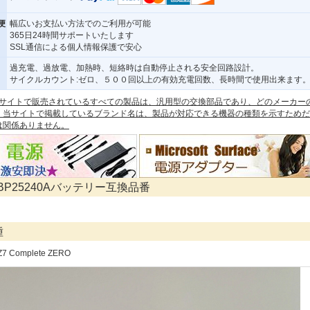
便
幅広いお支払い方法でのご利用が可能
365日24時間サポートいたします
SSL通信による個人情報保護で安心
過充電、過放電、加熱時、短絡時は自動停止される安全回路設計。
サイクルカウント:ゼロ、５００回以上の有効充電回数、長時間で使用出来ます
 本サイトで販売されているすべての製品は、汎用型の交換部品であり、どのメーカー
。当サイトで掲載しているブランド名は、製品が対応できる機器の種類を示すためだ
は関係ありません。
A BP25240Aバッテリー互換品番
種
 Z7 Complete ZERO