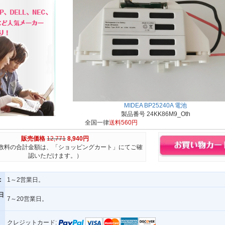
MIDEA BP25240A 電池
製品番号 24KK86M9_Oth
全国一律
送料560円
販売価格
12,771
8,940円
数料の合計金額は、「ショッピングカート」にてご確
認いただけます。）
:
1～2営業日。
日
7～20営業日。
クレジットカード: