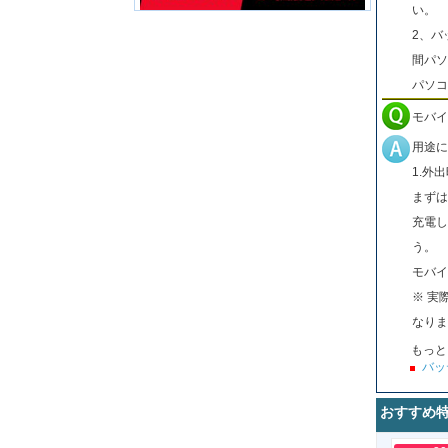
い。
2、バ
間パソ
パソコ
モバイ
用途に
1.外
まずは
充電し
う。
モバイ
※ 実
なりま
もっと
バッ
おすすめ