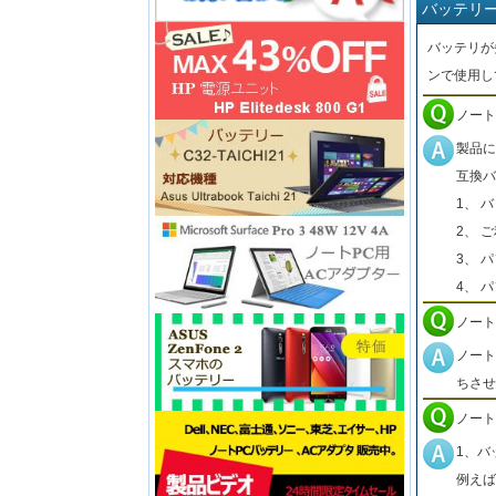
バッテリ
バッテリが
ンで使用し
ノート
製品に
互換バ
1、 
2、 
3、 
4、 
ノート
ノート
ちさせ
ノート
1、バ
例えば