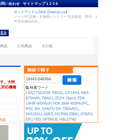
お問い合わせ
サイトマップ
1
2
3
4
ホットアイテム2019【note-pc.co】
ノートPC交換・互換用バッテリー 完全新品～即日、1
年完全保証付き。
着商品
人気商品
その他
す。大特
A ,対応機種
検索ワード
LSS271620SF
,
FB511
,
CP1454
,
HB3-
875mAh
,
FB421
,
Z52H 10pcs
,
FDK
14HR-4/5FAUP
,
FDK 8HR-4/3FAUPC
,
RSC-BA
,
SANYO 5N-700AACL
,
PA5265U-1BRS
,
HSTNN-DB9J
,
07KRV
,
ER17/50
,
SPTM1B
,
HBLDT40
新品