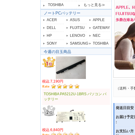
TOSHIBA
もっと見る≫
ノートPCバッテリー
ACER
ASUS
APPLE
DELL
FUJITSU
GATEWAY
HP
LENOVO
NEC
SONY
SAMSUNG
TOSHIBA
今週の目玉商品
税込:7,190円
（送料・手
TOSHIBA PA5212U-1BRS パソコン バ
ッテリー
発送日目安 
お届け予定
:
税込:6,840円
お支払い方