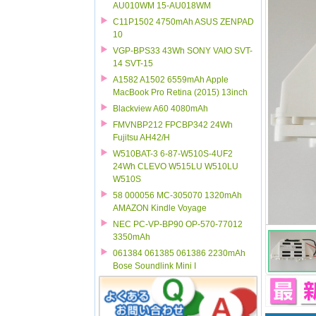
AU010WM 15-AU018WM
C11P1502 4750mAh ASUS ZENPAD
10
VGP-BPS33 43Wh SONY VAIO SVT-
14 SVT-15
A1582 A1502 6559mAh Apple
MacBook Pro Retina (2015) 13inch
Blackview A60 4080mAh
FMVNBP212 FPCBP342 24Wh
Fujitsu AH42/H
W510BAT-3 6-87-W510S-4UF2
24Wh CLEVO W515LU W510LU
W510S
58 000056 MC-305070 1320mAh
AMAZON Kindle Voyage
NEC PC-VP-BP90 OP-570-77012
3350mAh
061384 061385 061386 2230mAh
Bose Soundlink Mini I