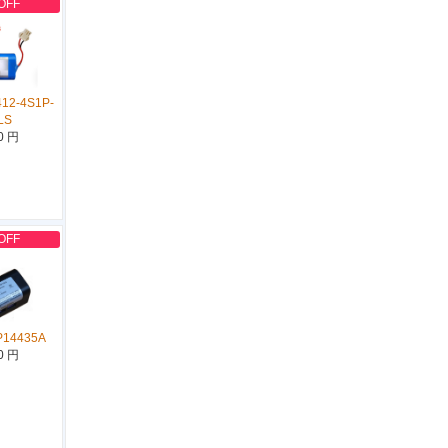
OFF
12-4S1P-
LS
0 円
OFF
P14435A
0 円