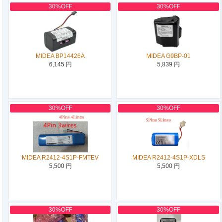
30%OFF
30%OFF
MIDEA BP14426A
MIDEA G9BP-01
6,145 円
5,839 円
30%OFF
30%OFF
MIDEA R2412-4S1P-FMTEV
MIDEA R2412-4S1P-XDLS
5,500 円
5,500 円
30%OFF
30%OFF