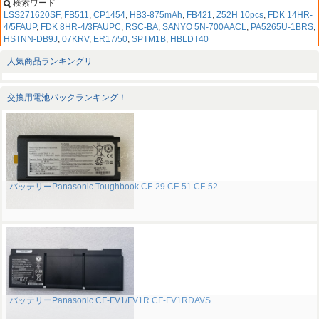
検索ワード
LSS271620SF
,
FB511
,
CP1454
,
HB3-875mAh
,
FB421
,
Z52H 10pcs
,
FDK 14HR-
4/5FAUP
,
FDK 8HR-4/3FAUPC
,
RSC-BA
,
SANYO 5N-700AACL
,
PA5265U-1BRS
,
HSTNN-DB9J
,
07KRV
,
ER17/50
,
SPTM1B
,
HBLDT40
人気商品ランキングリ
交換用電池パックランキング！
バッテリーPanasonic Toughbook CF-29 CF-51 CF-52
バッテリーPanasonic CF-FV1/FV1R CF-FV1RDAVS