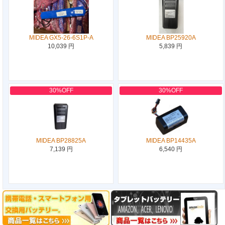
MIDEA GX5-26-6S1P-A
MIDEA BP25920A
10,039 円
5,839 円
30%OFF
30%OFF
MIDEA BP28825A
MIDEA BP14435A
7,139 円
6,540 円