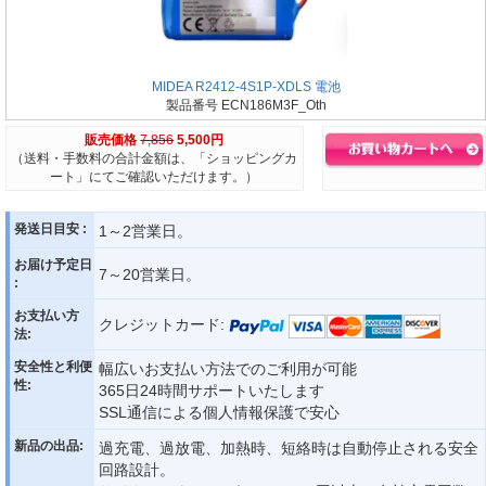
MIDEA R2412-4S1P-XDLS 電池
製品番号 ECN186M3F_Oth
販売価格
7,856
5,500円
（送料・手数料の合計金額は、「ショッピングカ
ート」にてご確認いただけます。）
発送日目安 :
1～2営業日。
お届け予定日
7～20営業日。
:
お支払い方
クレジットカード:
法:
安全性と利便
幅広いお支払い方法でのご利用が可能
性:
365日24時間サポートいたします
SSL通信による個人情報保護で安心
新品の出品:
過充電、過放電、加熱時、短絡時は自動停止される安全
回路設計。