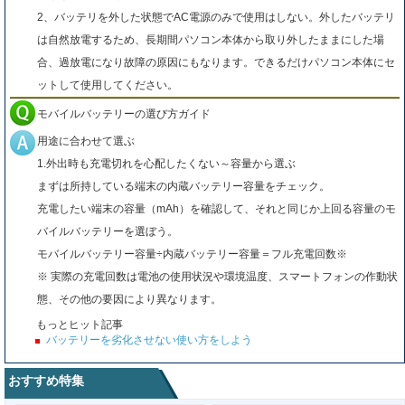
2、バッテリを外した状態でAC電源のみで使用はしない。外したバッテリ
は自然放電するため、長期間パソコン本体から取り外したままにした場
合、過放電になり故障の原因にもなります。できるだけパソコン本体にセ
ットして使用してください。
モバイルバッテリーの選び方ガイド
用途に合わせて選ぶ
1.外出時も充電切れを心配したくない～容量から選ぶ
まずは所持している端末の内蔵バッテリー容量をチェック。
充電したい端末の容量（mAh）を確認して、それと同じか上回る容量のモ
バイルバッテリーを選ぼう。
モバイルバッテリー容量÷内蔵バッテリー容量＝フル充電回数※
※ 実際の充電回数は電池の使用状況や環境温度、スマートフォンの作動状
態、その他の要因により異なります。
もっとヒット記事
バッテリーを劣化させない使い方をしよう
おすすめ特集