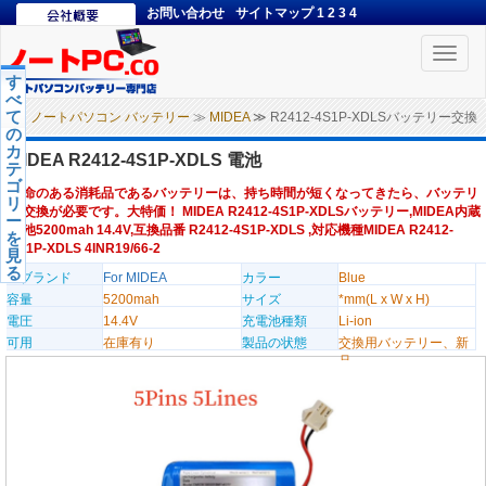
お問い合わせ
サイトマップ
1
2
3
4
Toggle
naviga
す
べ
て
ノートパソコン バッテリー
≫
MIDEA
≫ R2412-4S1P-XDLSバッテリー交換
の
カ
MIDEA R2412-4S1P-XDLS 電池
テ
ゴ
寿命のある消耗品であるバッテリーは、持ち時間が短くなってきたら、バッテリ
リ
ー交換が必要です。大特価！ MIDEA R2412-4S1P-XDLSバッテリー,MIDEA内蔵
ー
電池5200mah 14.4V,互換品番 R2412-4S1P-XDLS ,対応機種MIDEA R2412-
を
4S1P-XDLS 4INR19/66-2
見
る
のブランド
For MIDEA
カラー
Blue
容量
5200mah
サイズ
*mm(L x W x H)
電圧
14.4V
充電池種類
Li-ion
可用
在庫有り
製品の状態
交換用バッテリー、新
品