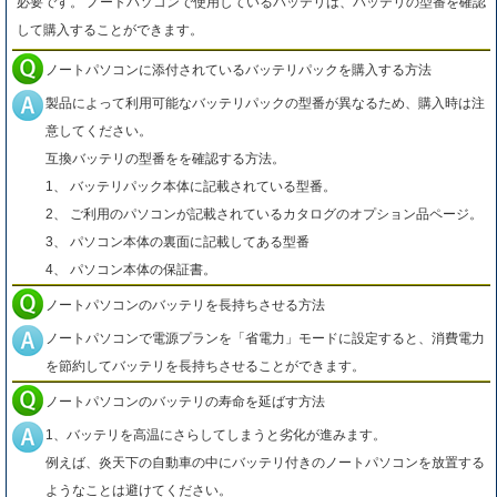
必要です。 ノートパソコンで使用しているバッテリは、バッテリの型番を確認
して購入することができます。
ノートパソコンに添付されているバッテリパックを購入する方法
製品によって利用可能なバッテリパックの型番が異なるため、購入時は注
意してください。
互換バッテリの型番をを確認する方法。
1、 バッテリパック本体に記載されている型番。
2、 ご利用のパソコンが記載されているカタログのオプション品ページ。
3、 パソコン本体の裏面に記載してある型番
4、 パソコン本体の保証書。
ノートパソコンのバッテリを長持ちさせる方法
ノートパソコンで電源プランを「省電力」モードに設定すると、消費電力
を節約してバッテリを長持ちさせることができます。
ノートパソコンのバッテリの寿命を延ばす方法
1、バッテリを高温にさらしてしまうと劣化が進みます。
例えば、炎天下の自動車の中にバッテリ付きのノートパソコンを放置する
ようなことは避けてください。