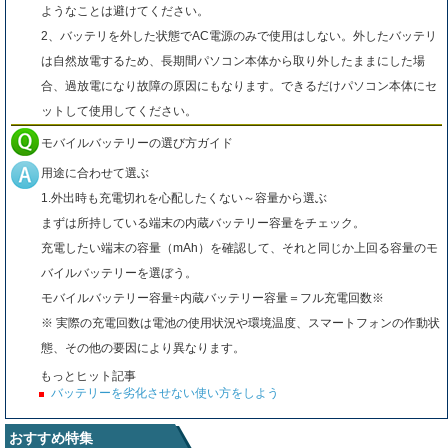
ようなことは避けてください。
2、バッテリを外した状態でAC電源のみで使用はしない。外したバッテリ
は自然放電するため、長期間パソコン本体から取り外したままにした場
合、過放電になり故障の原因にもなります。できるだけパソコン本体にセ
ットして使用してください。
モバイルバッテリーの選び方ガイド
用途に合わせて選ぶ
1.外出時も充電切れを心配したくない～容量から選ぶ
まずは所持している端末の内蔵バッテリー容量をチェック。
充電したい端末の容量（mAh）を確認して、それと同じか上回る容量のモ
バイルバッテリーを選ぼう。
モバイルバッテリー容量÷内蔵バッテリー容量＝フル充電回数※
※ 実際の充電回数は電池の使用状況や環境温度、スマートフォンの作動状
態、その他の要因により異なります。
もっとヒット記事
バッテリーを劣化させない使い方をしよう
おすすめ特集