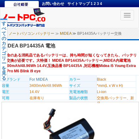
お問い合わせ
サイトマップ
1
2
3
4
Toggle
naviga
す
べ
て
ノートパソコン バッテリー
≫
MIDEA
≫ BP14435Aバッテリー交換
の
カ
MIDEA BP14435A 電池
テ
ゴ
寿命のある消耗品であるバッテリーは、持ち時間が短くなってきたら、バッテリ
リ
ー交換が必要です。大特価！ MIDEA BP14435Aバッテリー,MIDEA内蔵電池
ー
3400mAh/48.96Wh 14.4V,互換品番 BP14435A ,対応機種Midea i5 Young Extra
を
i5 Pro M6 Blink i9 eye
見
る
のブランド
For MIDEA
カラー
Black
容量
3400mAh/48.96Wh
サイズ
*mm(L x W x H)
電圧
14.4V
充電池種類
Li-ion
可用
在庫有り
製品の状態
交換用バッテリー、新
品