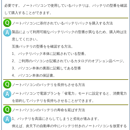
必要です。 ノートパソコンで使用しているバッテリは、バッテリの型番を確認
して購入することができます。
ノートパソコンに添付されているバッテリパックを購入する方法
製品によって利用可能なバッテリパックの型番が異なるため、購入時は注
意してください。
互換バッテリの型番をを確認する方法。
1、 バッテリパック本体に記載されている型番。
2、 ご利用のパソコンが記載されているカタログのオプション品ページ。
3、 パソコン本体の裏面に記載してある型番
4、 パソコン本体の保証書。
ノートパソコンのバッテリを長持ちさせる方法
ノートパソコンで電源プランを「省電力」モードに設定すると、消費電力
を節約してバッテリを長持ちさせることができます。
ノートパソコンのバッテリの寿命を延ばす方法
1、バッテリを高温にさらしてしまうと劣化が進みます。
例えば、炎天下の自動車の中にバッテリ付きのノートパソコンを放置する