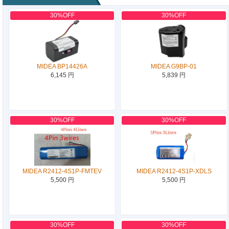
30%OFF
30%OFF
MIDEA BP14426A
MIDEA G9BP-01
6,145 円
5,839 円
30%OFF
30%OFF
MIDEA R2412-4S1P-FMTEV
MIDEA R2412-4S1P-XDLS
5,500 円
5,500 円
30%OFF
30%OFF