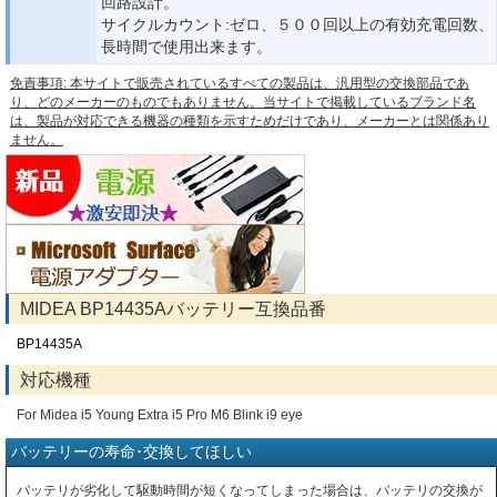
回路設計。
サイクルカウント:ゼロ、５００回以上の有効充電回数、
長時間で使用出来ます。
免責事項: 本サイトで販売されているすべての製品は、汎用型の交換部品であ
り、どのメーカーのものでもありません。当サイトで掲載しているブランド名
は、製品が対応できる機器の種類を示すためだけであり、メーカーとは関係あり
ません。
MIDEA BP14435Aバッテリー互換品番
BP14435A
対応機種
For Midea i5 Young Extra i5 Pro M6 Blink i9 eye
バッテリーの寿命･交換してほしい
バッテリが劣化して駆動時間が短くなってしまった場合は、バッテリの交換が