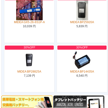
MIDEA GX5-26-6S1P-A
MIDEA BP25920A
10,039 円
5,839 円
30%OFF
30%OFF
MIDEA BP28825A
MIDEA BP14435A
7,139 円
6,540 円