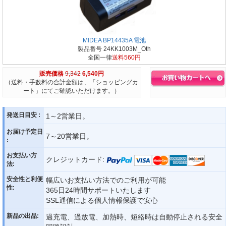
MIDEA BP14435A 電池
製品番号 24KK1003M_Oth
全国一律
送料560円
販売価格
9,342
6,540円
（送料・手数料の合計金額は、「ショッピングカ
ート」にてご確認いただけます。）
発送日目安 :
1～2営業日。
お届け予定日
7～20営業日。
:
お支払い方
クレジットカード:
法:
安全性と利便
幅広いお支払い方法でのご利用が可能
性:
365日24時間サポートいたします
SSL通信による個人情報保護で安心
新品の出品:
過充電、過放電、加熱時、短絡時は自動停止される安全