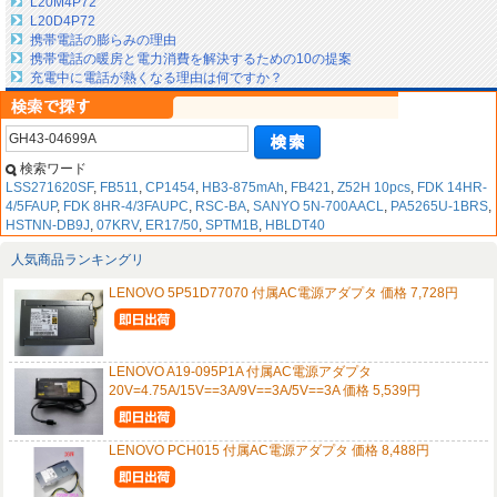
L20M4P72
L20D4P72
携帯電話の膨らみの理由
携帯電話の暖房と電力消費を解決するための10の提案
充電中に電話が熱くなる理由は何ですか？
検索ワード
LSS271620SF
,
FB511
,
CP1454
,
HB3-875mAh
,
FB421
,
Z52H 10pcs
,
FDK 14HR-
4/5FAUP
,
FDK 8HR-4/3FAUPC
,
RSC-BA
,
SANYO 5N-700AACL
,
PA5265U-1BRS
,
HSTNN-DB9J
,
07KRV
,
ER17/50
,
SPTM1B
,
HBLDT40
人気商品ランキングリ
LENOVO 5P51D77070 付属AC電源アダプタ 価格 7,728円
LENOVO A19-095P1A 付属AC電源アダプタ
20V=4.75A/15V==3A/9V==3A/5V==3A 価格 5,539円
LENOVO PCH015 付属AC電源アダプタ 価格 8,488円