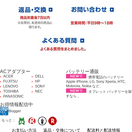
ACアダプター
バッテリー通販
ACER
DELL
携帯電話のバッテリー
FUJITSU
HP
Apple iPhone, LG, Sony Xperia, HTC,
Motorola, Nokia など、
LENOVO
SONY
TOSHIBA
NEC
タブレット バッテリーを探
すなら 。
PANASONIC
お得情報配信中
Blogger
もっと：
お支払い方法
返品・交換について
配送料と配送情報