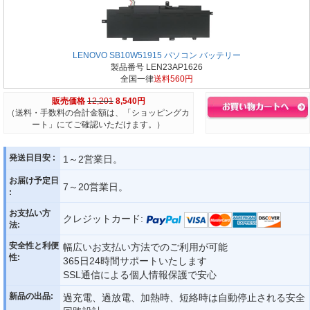
LENOVO SB10W51915 パソコン バッテリー
製品番号 LEN23AP1626
全国一律
送料560円
販売価格
12,201
8,540円
（送料・手数料の合計金額は、「ショッピングカ
ート」にてご確認いただけます。）
発送日目安 :
1～2営業日。
お届け予定日
7～20営業日。
:
お支払い方
クレジットカード:
法:
安全性と利便
幅広いお支払い方法でのご利用が可能
性:
365日24時間サポートいたします
SSL通信による個人情報保護で安心
新品の出品:
過充電、過放電、加熱時、短絡時は自動停止される安全