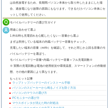
は自然放電するため、長期間パソコン本体から取り外したままにした場
合、過放電になり故障の原因にもなります。できるだけパソコン本体にセ
ットして使用してください。
モバイルバッテリーの選び方ガイド
用途に合わせて選ぶ
1.外出時も充電切れを心配したくない～容量から選ぶ
まずは所持している端末の内蔵バッテリー容量をチェック。
充電したい端末の容量（mAh）を確認して、それと同じか上回る容量のモ
バイルバッテリーを選ぼう。
モバイルバッテリー容量÷内蔵バッテリー容量＝フル充電回数※
※ 実際の充電回数は電池の使用状況や環境温度、スマートフォンの作動状
態、その他の要因により異なります。
もっとヒット記事
ラップトップバッテリーのインストール手順
パソコンのスピーカーから鳴るノイズを防ぐ方法
パソコンのマウスの選び方
PCモニターの選び方
マウスポインタが消えた時の対処法