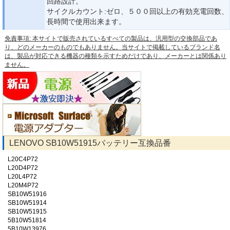
回路設計。
サイクルカウント:ゼロ、５００回以上の有効充電回数、
長時間で使用出来ます。
免責事項: 本サイトで販売されているすべての製品は、汎用型の交換部品であ
り、どのメーカーのものでもありません。当サイトで掲載しているブランド名
は、製品が対応できる機器の種類を示すためだけであり、メーカーとは関係あり
ません。
LENOVO SB10W51915バッテリー互換品番
L20C4P72
L20D4P72
L20L4P72
L20M4P72
SB10W51916
SB10W51914
SB10W51915
5B10W51814
5B10W13976