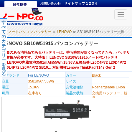
お問い合わせ
サイトマップ
1
2
3
4
Toggle
naviga
す
べ
て
ノートパソコン バッテリー
≫
LENOVO
≫ SB10W51915バッテリー交換
の
カ
LENOVO SB10W51915 パソコン バッテリー
テ
ゴ
寿命のある消耗品であるバッテリーは、持ち時間が短くなってきたら、バッテリ
リ
ー交換が必要です。大特価！ LENOVO SB10W51915ノートPCバッテリ
ー
ー,LENOVO内蔵電池3581mAh/55Wh 15.36V,互換品番 L20C4P72 L20D4P72
を
L20L4P72 L20M4P72 SB10... ,対応機種Lenovo ThinkPad T14s Gen 2
見
る
のブランド
For LENOVO
カラー
Black
容量
3581mAh/55Wh
サイズ
電圧
15.36V
充電池種類
Rcehargeable Li-ion
可用
在庫有り
製品の状態
交換用バッテリー、新
品