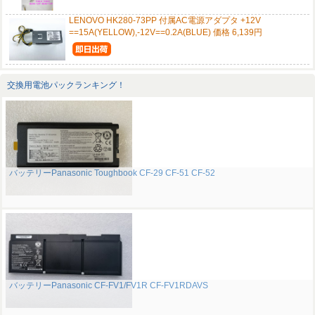
LENOVO HK280-73PP 付属AC電源アダプタ +12V
==15A(YELLOW),-12V==0.2A(BLUE) 価格 6,139円
交換用電池パックランキング！
バッテリーPanasonic Toughbook CF-29 CF-51 CF-52
バッテリーPanasonic CF-FV1/FV1R CF-FV1RDAVS