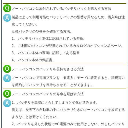
ノートパソコンに添付されているバッテリパックを購入する方法
製品によって利用可能なバッテリパックの型番が異なるため、購入時は注
意してください。
互換バッテリの型番をを確認する方法。
1、 バッテリパック本体に記載されている型番。
2、 ご利用のパソコンが記載されているカタログのオプション品ページ。
3、 パソコン本体の裏面に記載してある型番
4、 パソコン本体の保証書。
ノートパソコンのバッテリを長持ちさせる方法
ノートパソコンで電源プランを「省電力」モードに設定すると、消費電力
を節約してバッテリを長持ちさせることができます。
ノートパソコンのバッテリの寿命を延ばす方法
1、バッテリを高温にさらしてしまうと劣化が進みます。
例えば、炎天下の自動車の中にバッテリ付きのノートパソコンを放置する
ようなことは避けてください。
2、バッテリを外した状態でAC電源のみで使用はしない。外したバッテリ