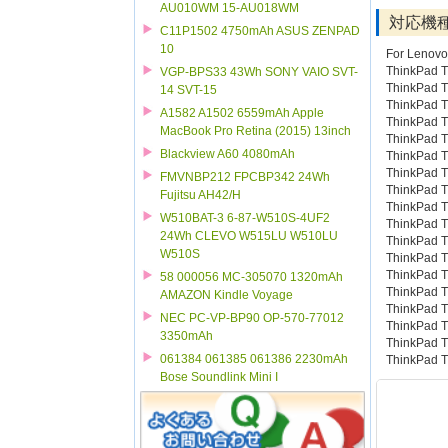
AU010WM 15-AU018WM
対応機
C11P1502 4750mAh ASUS ZENPAD
10
For Lenovo
ThinkPad
VGP-BPS33 43Wh SONY VAIO SVT-
ThinkPad
14 SVT-15
ThinkPad
A1582 A1502 6559mAh Apple
ThinkPad
MacBook Pro Retina (2015) 13inch
ThinkPad 
Blackview A60 4080mAh
ThinkPad 
ThinkPad
FMVNBP212 FPCBP342 24Wh
ThinkPad
Fujitsu AH42/H
ThinkPad
W510BAT-3 6-87-W510S-4UF2
ThinkPad
24Wh CLEVO W515LU W510LU
ThinkPad
W510S
ThinkPad
ThinkPad
58 000056 MC-305070 1320mAh
ThinkPad
AMAZON Kindle Voyage
ThinkPad
NEC PC-VP-BP90 OP-570-77012
ThinkPad 
3350mAh
ThinkPad
061384 061385 061386 2230mAh
ThinkPad
Bose Soundlink Mini I