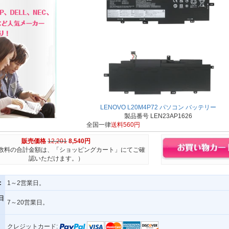
LENOVO L20M4P72 パソコン バッテリー
製品番号 LEN23AP1626
全国一律
送料560円
販売価格
12,201
8,540円
数料の合計金額は、「ショッピングカート」にてご確
認いただけます。）
:
1～2営業日。
日
7～20営業日。
クレジットカード: