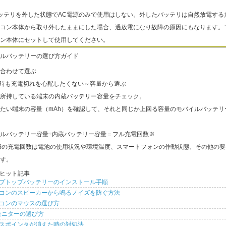
ッテリを外した状態でAC電源のみで使用はしない。外したバッテリは自然放電する
コン本体から取り外したままにした場合、過放電になり故障の原因にもなります。
ン本体にセットして使用してください。
ルバッテリーの選び方ガイド
合わせて選ぶ
出時も充電切れを心配したくない～容量から選ぶ
所持している端末の内蔵バッテリー容量をチェック。
たい端末の容量（mAh）を確認して、それと同じか上回る容量のモバイルバッテリ
ルバッテリー容量÷内蔵バッテリー容量＝フル充電回数※
際の充電回数は電池の使用状況や環境温度、スマートフォンの作動状態、その他の要
す。
ヒット記事
プトップバッテリーのインストール手順
コンのスピーカーから鳴るノイズを防ぐ方法
コンのマウスの選び方
モニターの選び方
スポインタが消えた時の対処法