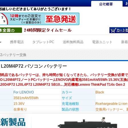
携帯電話
タブレットPC
送料無料商品
電源ユニット
新
P72バッテリー交換
O L20M4P72 パソコン バッテリー
消耗品であるバッテリーは、持ち時間が短くなってきたら、バッテリー交換が必要で
VO L20M4P72ノートPCバッテリー,LENOVO内蔵電池3581mAh/55Wh 15.36V,互
20D4P72 L20L4P72 L20M4P72 SB10... ,対応機種Lenovo ThinkPad T14s Gen 2
For LENOVO
カラー
Black
3581mAh/55Wh
サイズ
15.36V
充電池種類
Rcehargeable Li-ion
在庫有り
製品の状態
交換用バッテリー、