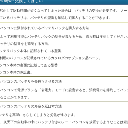
ーの寿命･交換してほしい
劣化して駆動時間が短くなってしまった場合は、バッテリの交換が必要です。 ノー
ているバッテリは、バッテリの型番を確認して購入することができます。
パソコンに添付されているバッテリパックを購入する方法
よって利用可能なバッテリパックの型番が異なるため、購入時は注意してください
ッテリの型番をを確認する方法。
バッテリパック本体に記載されている型番。
ご利用のパソコンが記載されているカタログのオプション品ページ。
パソコン本体の裏面に記載してある型番
パソコン本体の保証書。
パソコンのバッテリを長持ちさせる方法
パソコンで電源プランを「省電力」モードに設定すると、消費電力を節約してバッ
ることができます。
パソコンのバッテリの寿命を延ばす方法
ッテリを高温にさらしてしまうと劣化が進みます。
、炎天下の自動車の中にバッテリ付きのノートパソコンを放置するようなことは避