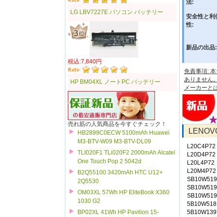
法:
LG LBV7227E パソコン バッテリー
安全性と利
性:
新品の出品:
税込:7,840円
免責事項:
ありません
HP BM04XL ノートPC バッテリー
メーカーと
売れ筋の人気商品を今すぐチェック！
LENO
HB2899C0ECW 5100mAh Huawei
M3-BTV-W09 M3-BTV-DL09
L20C4P72
TLI020F1 TLi020F2 2000mAh Alcatel
L20D4P72
One Touch Pop 2 5042d
L20L4P72
L20M4P72
B2Q55100 3420mAh HTC U12+
SB10W519
2Q5530
SB10W519
OM03XL 57Wh HP EliteBook X360
SB10W519
1030 G2
5B10W518
5B10W139
BP02XL 41Wh HP Pavilion 15-