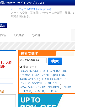
お問い合わせ
サイトマップ
1
2
3
4
ホットアイテム2019【note-pc.co】
ノートPC交換・互換用バッテリー 完全新品～即日、1
年完全保証付き。
着商品
人気商品
その他
す。大特
換品番
検索ワード
LSS271620SF
,
FB511
,
CP1454
,
HB3-
875mAh
,
FB421
,
Z52H 10pcs
,
FDK
14HR-4/5FAUP
,
FDK 8HR-4/3FAUPC
,
RSC-BA
,
SANYO 5N-700AACL
,
PA5265U-1BRS
,
HSTNN-DB9J
,
07KRV
,
ER17/50
,
SPTM1B
,
HBLDT40
新品