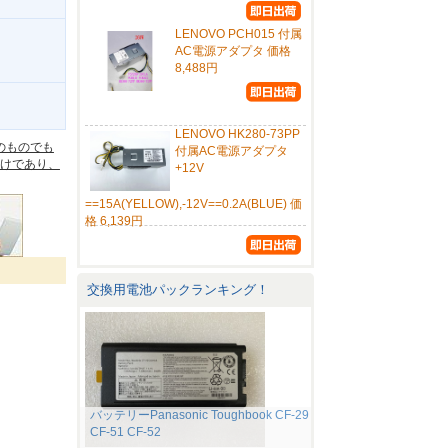
LENOVO PCH015 付属
AC電源アダプタ 価格
8,488円
。
LENOVO HK280-73PP
のものでも
付属AC電源アダプタ
けであり、
+12V
==15A(YELLOW),-12V==0.2A(BLUE) 価
格 6,139円
交換用電池パックランキング！
バッテリーPanasonic Toughbook CF-29
CF-51 CF-52