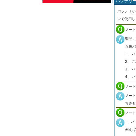
バッテリ
バッテリが
ンで使用し
ノート
製品に
互換バ
1、 
2、 
3、 
4、 
ノート
ノート
ちさせ
ノート
1、バ
例えば