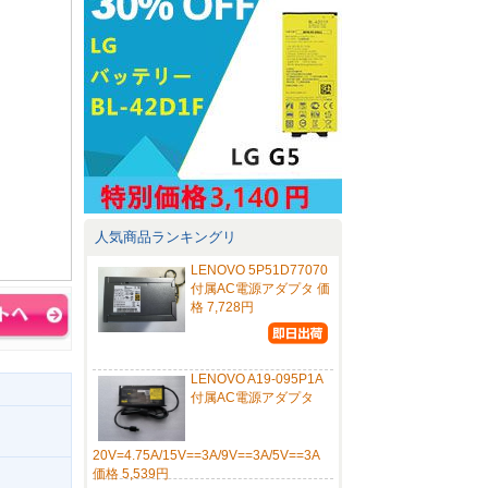
人気商品ランキングリ
LENOVO 5P51D77070
付属AC電源アダプタ 価
格 7,728円
LENOVO A19-095P1A
付属AC電源アダプタ
20V=4.75A/15V==3A/9V==3A/5V==3A
価格 5,539円