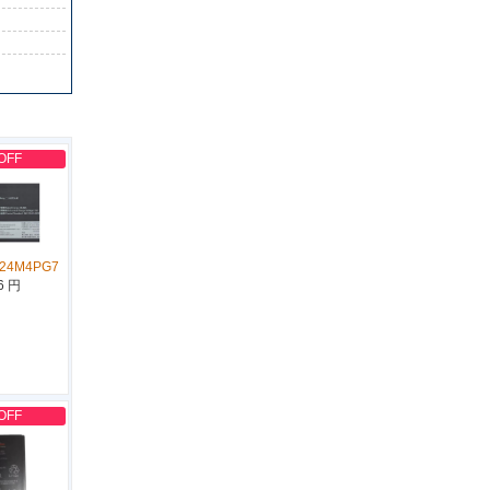
OFF
L24M4PG7
6 円
OFF