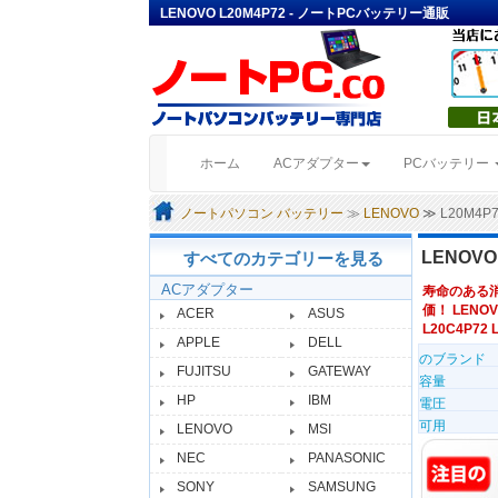
LENOVO L20M4P72 - ノートPCバッテリー通販
(current)
ホーム
ACアダプター
PCバッテリー
ノートパソコン バッテリー
≫
LENOVO
≫ L20M4
LENOV
すべてのカテゴリーを見る
ACアダプター
寿命のある
価！ LENO
ACER
ASUS
L20C4P72 L
APPLE
DELL
のブランド
FUJITSU
GATEWAY
容量
HP
IBM
電圧
可用
LENOVO
MSI
NEC
PANASONIC
SONY
SAMSUNG