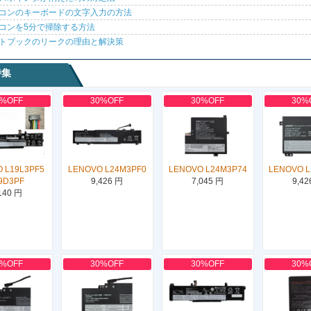
コンのキーボードの文字入力の方法
コンを5分で掃除する方法
トブックのリークの理由と解決策
特集
0%OFF
30%OFF
30%OFF
30%
 L19L3PF5
LENOVO L24M3PF0
LENOVO L24M3P74
LENOVO 
9D3PF
9,426 円
7,045 円
9,42
140 円
0%OFF
30%OFF
30%OFF
30%