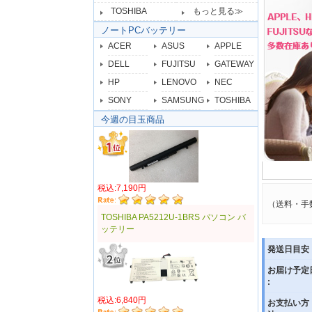
TOSHIBA
もっと見る≫
ノートPCバッテリー
ACER
ASUS
APPLE
DELL
FUJITSU
GATEWAY
HP
LENOVO
NEC
SONY
SAMSUNG
TOSHIBA
今週の目玉商品
税込:7,190円
（送料・手
TOSHIBA PA5212U-1BRS パソコン バ
ッテリー
発送日目安 
お届け予定
:
税込:6,840円
お支払い方