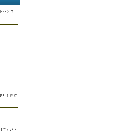
トパソコ
。
テリを長持
けてくださ