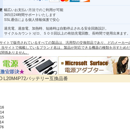
便
幅広いお支払い方法でのご利用が可能
365日24時間サポートいたします
SSL通信による個人情報保護で安心
過充電、過放電、加熱時、短絡時は自動停止される安全回路設計。
サイクルカウント:ゼロ、５００回以上の有効充電回数、長時間で使用出来ます
 本サイトで販売されているすべての製品は、汎用型の交換部品であり、どのメーカー
。当サイトで掲載しているブランド名は、製品が対応できる機器の種類を示すためだ
は関係ありません。
VO L20M4P72バッテリー互換品番
16
14
15
14
76