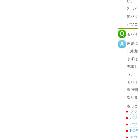
い。
2、バ
間パソ
パソコ
モバイ
用途に
1.外
まずは
充電し
う。
モバイ
※ 実
なりま
もっと
ラッ
パソ
パソ
PC
マウ