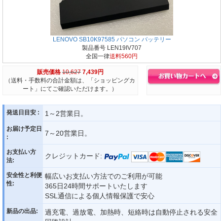
LENOVO SB10K97585 パソコン バッテリー
製品番号 LEN19IV707
全国一律
送料560円
販売価格
10,627
7,439円
（送料・手数料の合計金額は、「ショッピングカ
ート」にてご確認いただけます。）
発送日目安 :
1～2営業日。
お届け予定日
7～20営業日。
:
お支払い方
クレジットカード:
法:
安全性と利便
幅広いお支払い方法でのご利用が可能
性:
365日24時間サポートいたします
SSL通信による個人情報保護で安心
新品の出品:
過充電、過放電、加熱時、短絡時は自動停止される安全