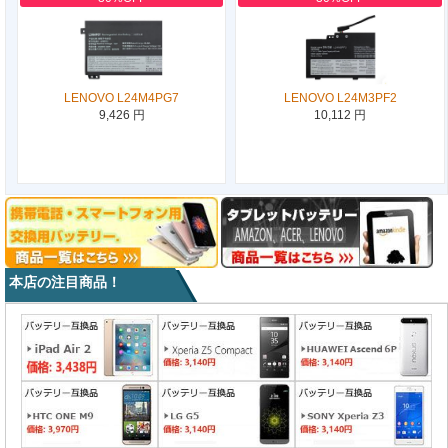
LENOVO L24M4PG7
LENOVO L24M3PF2
9,426 円
10,112 円
本店の注目商品！