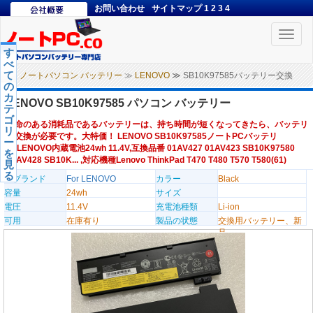
お問い合わせ
サイトマップ
1
2
3
4
Toggle
naviga
す
べ
て
ノートパソコン バッテリー
≫
LENOVO
≫ SB10K97585バッテリー交換
の
カ
LENOVO SB10K97585 パソコン バッテリー
テ
ゴ
寿命のある消耗品であるバッテリーは、持ち時間が短くなってきたら、バッテリ
リ
ー交換が必要です。大特価！ LENOVO SB10K97585ノートPCバッテリ
ー
ー,LENOVO内蔵電池24wh 11.4V,互換品番 01AV427 01AV423 SB10K97580
を
01AV428 SB10K... ,対応機種Lenovo ThinkPad T470 T480 T570 T580(61)
見
る
のブランド
For LENOVO
カラー
Black
容量
24wh
サイズ
電圧
11.4V
充電池種類
Li-ion
可用
在庫有り
製品の状態
交換用バッテリー、新
品