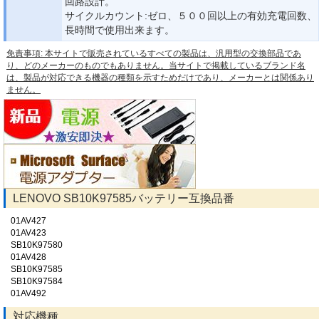
回路設計。
サイクルカウント:ゼロ、５００回以上の有効充電回数、
長時間で使用出来ます。
免責事項: 本サイトで販売されているすべての製品は、汎用型の交換部品であ
り、どのメーカーのものでもありません。当サイトで掲載しているブランド名
は、製品が対応できる機器の種類を示すためだけであり、メーカーとは関係あり
ません。
LENOVO SB10K97585バッテリー互換品番
01AV427
01AV423
SB10K97580
01AV428
SB10K97585
SB10K97584
01AV492
対応機種