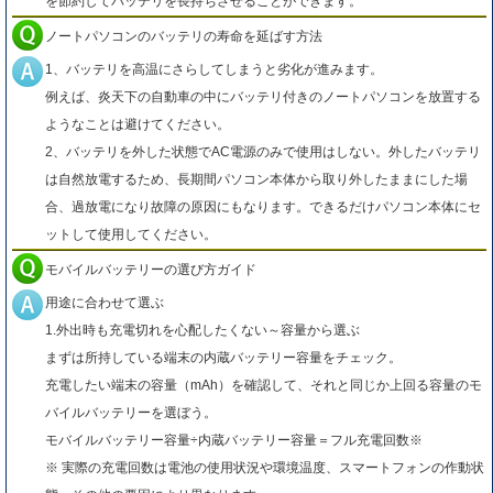
を節約してバッテリを長持ちさせることができます。
ノートパソコンのバッテリの寿命を延ばす方法
1、バッテリを高温にさらしてしまうと劣化が進みます。
例えば、炎天下の自動車の中にバッテリ付きのノートパソコンを放置する
ようなことは避けてください。
2、バッテリを外した状態でAC電源のみで使用はしない。外したバッテリ
は自然放電するため、長期間パソコン本体から取り外したままにした場
合、過放電になり故障の原因にもなります。できるだけパソコン本体にセ
ットして使用してください。
モバイルバッテリーの選び方ガイド
用途に合わせて選ぶ
1.外出時も充電切れを心配したくない～容量から選ぶ
まずは所持している端末の内蔵バッテリー容量をチェック。
充電したい端末の容量（mAh）を確認して、それと同じか上回る容量のモ
バイルバッテリーを選ぼう。
モバイルバッテリー容量÷内蔵バッテリー容量＝フル充電回数※
※ 実際の充電回数は電池の使用状況や環境温度、スマートフォンの作動状