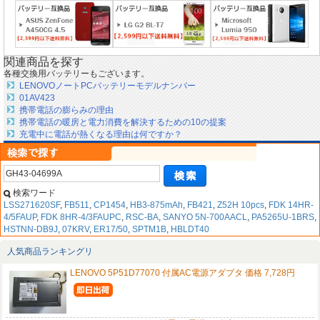
関連商品を探す
各種交換用バッテリーもございます。
LENOVOノートPCバッテリーモデルナンバー
01AV423
携帯電話の膨らみの理由
携帯電話の暖房と電力消費を解決するための10の提案
充電中に電話が熱くなる理由は何ですか？
検索ワード
LSS271620SF
,
FB511
,
CP1454
,
HB3-875mAh
,
FB421
,
Z52H 10pcs
,
FDK 14HR-
4/5FAUP
,
FDK 8HR-4/3FAUPC
,
RSC-BA
,
SANYO 5N-700AACL
,
PA5265U-1BRS
,
HSTNN-DB9J
,
07KRV
,
ER17/50
,
SPTM1B
,
HBLDT40
人気商品ランキングリ
LENOVO 5P51D77070 付属AC電源アダプタ 価格 7,728円