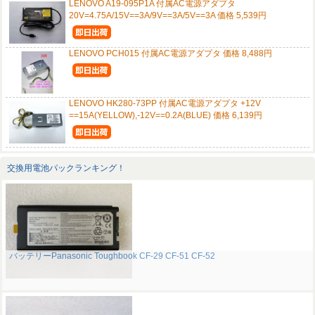
LENOVO A19-095P1A 付属AC電源アダプタ
20V=4.75A/15V==3A/9V==3A/5V==3A 価格 5,539円
LENOVO PCH015 付属AC電源アダプタ 価格 8,488円
LENOVO HK280-73PP 付属AC電源アダプタ +12V
==15A(YELLOW),-12V==0.2A(BLUE) 価格 6,139円
交換用電池パックランキング！
バッテリーPanasonic Toughbook CF-29 CF-51 CF-52