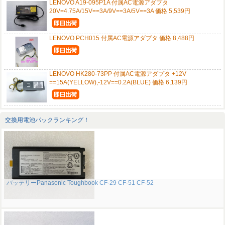
LENOVO A19-095P1A 付属AC電源アダプタ
20V=4.75A/15V==3A/9V==3A/5V==3A 価格 5,539円
LENOVO PCH015 付属AC電源アダプタ 価格 8,488円
LENOVO HK280-73PP 付属AC電源アダプタ +12V
==15A(YELLOW),-12V==0.2A(BLUE) 価格 6,139円
交換用電池パックランキング！
バッテリーPanasonic Toughbook CF-29 CF-51 CF-52