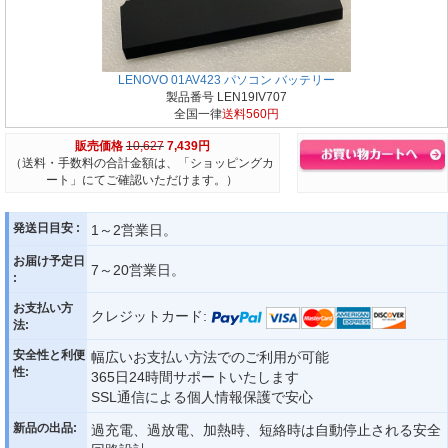
LENOVO 01AV423 パソコン バッテリー
製品番号 LEN19IV707
全国一律
送料560円
販売価格
10,627
7,439円
（送料・手数料の合計金額は、「ショッピングカ
ート」にてご確認いただけます。）
発送日目安 :
1～2営業日。
お届け予定日
7～20営業日。
:
お支払い方
クレジットカード:
法:
安全性と利便
幅広いお支払い方法でのご利用が可能
性:
365日24時間サポートいたします
SSL通信による個人情報保護で安心
新品の出品:
過充電、過放電、加熱時、短絡時は自動停止される安全