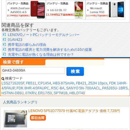
関連商品を探す
各種交換用バッテリーもございます。
LENOVOノートPCバッテリーモデルナンバー
01AV423
携帯電話の膨らみの理由
携帯電話の暖房と電力消費を解決するための10の提案
充電中に電話が熱くなる理由は何ですか？
検索ワード
LSS271620SF
,
FB511
,
CP1454
,
HB3-875mAh
,
FB421
,
Z52H 10pcs
,
FDK 14HR-
4/5FAUP
,
FDK 8HR-4/3FAUPC
,
RSC-BA
,
SANYO 5N-700AACL
,
PA5265U-1BRS
,
HSTNN-DB9J
,
07KRV
,
ER17/50
,
SPTM1B
,
HBLDT40
人気商品ランキングリ
LENOVO 5P51D77070 付属AC電源アダプタ 価格 7,728円