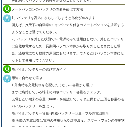
を節約してバッテリを長持ちさせることができます。
ノートパソコンのバッテリの寿命を延ばす方法
1、バッテリを高温にさらしてしまうと劣化が進みます。
例えば、炎天下の自動車の中にバッテリ付きのノートパソコンを放置する
ようなことは避けてください。
2、バッテリを外した状態でAC電源のみで使用はしない。外したバッテリ
は自然放電するため、長期間パソコン本体から取り外したままにした場
合、過放電になり故障の原因にもなります。できるだけパソコン本体にセ
ットして使用してください。
モバイルバッテリーの選び方ガイド
用途に合わせて選ぶ
1.外出時も充電切れを心配したくない～容量から選ぶ
まずは所持している端末の内蔵バッテリー容量をチェック。
充電したい端末の容量（mAh）を確認して、それと同じか上回る容量のモ
バイルバッテリーを選ぼう。
モバイルバッテリー容量÷内蔵バッテリー容量＝フル充電回数※
※ 実際の充電回数は電池の使用状況や環境温度、スマートフォンの作動状