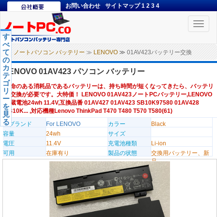
お問い合わせ
サイトマップ
1
2
3
4
Toggle
naviga
す
べ
て
ノートパソコン バッテリー
≫
LENOVO
≫ 01AV423バッテリー交換
の
カ
LENOVO 01AV423 パソコン バッテリー
テ
ゴ
寿命のある消耗品であるバッテリーは、持ち時間が短くなってきたら、バッテリ
リ
ー交換が必要です。大特価！ LENOVO 01AV423ノートPCバッテリー,LENOVO
ー
内蔵電池24wh 11.4V,互換品番 01AV427 01AV423 SB10K97580 01AV428
を
SB10K... ,対応機種Lenovo ThinkPad T470 T480 T570 T580(61)
見
る
のブランド
For LENOVO
カラー
Black
容量
24wh
サイズ
電圧
11.4V
充電池種類
Li-ion
可用
在庫有り
製品の状態
交換用バッテリー、新
品