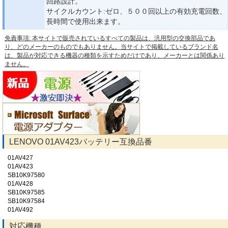
回路設計。
サイクルカウント:ゼロ、５００回以上の有効充電回数、
長時間で使用出来ます。
免責事項: 本サイトで販売されているすべての製品は、汎用型の交換部品であ
り、どのメーカーのものでもありません。当サイトで掲載しているブランド名
は、製品が対応できる機器の種類を示すためだけであり、メーカーとは関係あり
ません。
LENOVO 01AV423バッテリー互換品番
01AV427
01AV423
SB10K97580
01AV428
SB10K97585
SB10K97584
01AV492
対応機種