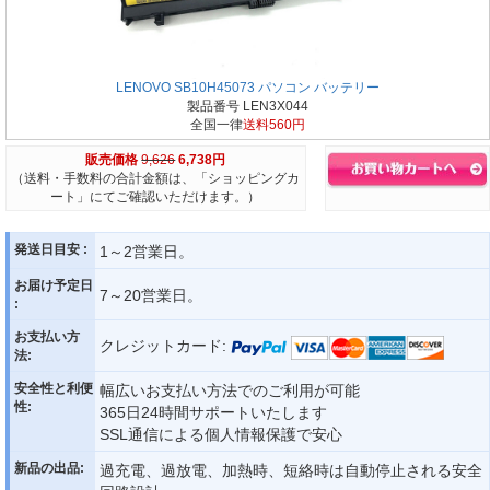
LENOVO SB10H45073 パソコン バッテリー
製品番号 LEN3X044
全国一律
送料560円
販売価格
9,626
6,738円
（送料・手数料の合計金額は、「ショッピングカ
ート」にてご確認いただけます。）
発送日目安 :
1～2営業日。
お届け予定日
7～20営業日。
:
お支払い方
クレジットカード:
法:
安全性と利便
幅広いお支払い方法でのご利用が可能
性:
365日24時間サポートいたします
SSL通信による個人情報保護で安心
新品の出品:
過充電、過放電、加熱時、短絡時は自動停止される安全