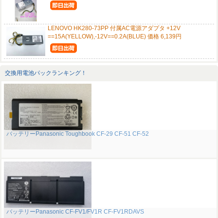
LENOVO HK280-73PP 付属AC電源アダプタ +12V
==15A(YELLOW),-12V==0.2A(BLUE) 価格 6,139円
交換用電池パックランキング！
バッテリーPanasonic Toughbook CF-29 CF-51 CF-52
バッテリーPanasonic CF-FV1/FV1R CF-FV1RDAVS