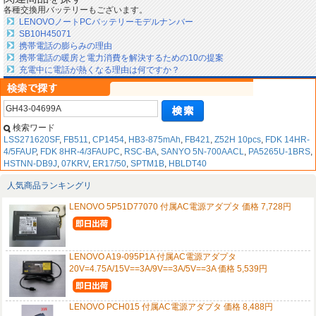
各種交換用バッテリーもございます。
LENOVOノートPCバッテリーモデルナンバー
SB10H45071
携帯電話の膨らみの理由
携帯電話の暖房と電力消費を解決するための10の提案
充電中に電話が熱くなる理由は何ですか？
検索ワード
LSS271620SF
,
FB511
,
CP1454
,
HB3-875mAh
,
FB421
,
Z52H 10pcs
,
FDK 14HR-
4/5FAUP
,
FDK 8HR-4/3FAUPC
,
RSC-BA
,
SANYO 5N-700AACL
,
PA5265U-1BRS
,
HSTNN-DB9J
,
07KRV
,
ER17/50
,
SPTM1B
,
HBLDT40
人気商品ランキングリ
LENOVO 5P51D77070 付属AC電源アダプタ 価格 7,728円
LENOVO A19-095P1A 付属AC電源アダプタ
20V=4.75A/15V==3A/9V==3A/5V==3A 価格 5,539円
LENOVO PCH015 付属AC電源アダプタ 価格 8,488円