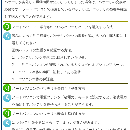
バッテリが劣化して駆動時間が短くなってしまった場合は、バッテリの交換が
必要です。 ノートパソコンで使用しているバッテリは、バッテリの型番を確認
して購入することができます。
ノートパソコンに添付されているバッテリパックを購入する方法
製品によって利用可能なバッテリパックの型番が異なるため、購入時は注
意してください。
互換バッテリの型番をを確認する方法。
1、 バッテリパック本体に記載されている型番。
2、 ご利用のパソコンが記載されているカタログのオプション品ページ。
3、 パソコン本体の裏面に記載してある型番
4、 パソコン本体の保証書。
ノートパソコンのバッテリを長持ちさせる方法
ノートパソコンで電源プランを「省電力」モードに設定すると、消費電力
を節約してバッテリを長持ちさせることができます。
ノートパソコンのバッテリの寿命を延ばす方法
1、バッテリを高温にさらしてしまうと劣化が進みます。
例えば、炎天下の自動車の中にバッテリ付きのノートパソコンを放置する