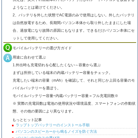
ようなことは避けてください。
2、バッテリを外した状態でAC電源のみで使用はしない。外したバッテリ
は自然放電するため、長期間パソコン本体から取り外したままにした場
合、過放電になり故障の原因にもなります。できるだけパソコン本体にセ
ットして使用してください。
モバイルバッテリーの選び方ガイド
用途に合わせて選ぶ
1.外出時も充電切れを心配したくない～容量から選ぶ
まずは所持している端末の内蔵バッテリー容量をチェック。
充電したい端末の容量（mAh）を確認して、それと同じか上回る容量のモ
バイルバッテリーを選ぼう。
モバイルバッテリー容量÷内蔵バッテリー容量＝フル充電回数※
※ 実際の充電回数は電池の使用状況や環境温度、スマートフォンの作動状
態、その他の要因により異なります。
もっとヒット記事
ラップトップバッテリーのインストール手順
パソコンのスピーカーから鳴るノイズを防ぐ方法