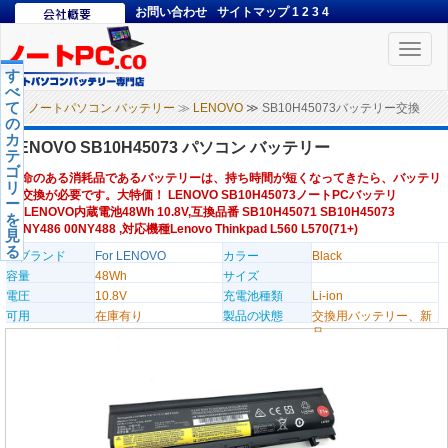
お問い合わせ
サイトマップ
1
2
3
4
Toggle
naviga
す
べ
て
ノートパソコン バッテリー
≫
LENOVO
≫ SB10H45073バッテリー交換
の
カ
LENOVO SB10H45073 パソコン バッテリー
テ
ゴ
寿命のある消耗品であるバッテリーは、持ち時間が短くなってきたら、バッテリ
リ
ー交換が必要です。大特価！ LENOVO SB10H45073ノートPCバッテリ
ー
ー,LENOVO内蔵電池48Wh 10.8V,互換品番 SB10H45071 SB10H45073
を
00NY486 00NY488 ,対応機種Lenovo Thinkpad L560 L570(71+)
見
る
のブランド
For LENOVO
カラー
Black
容量
48Wh
サイズ
電圧
10.8V
充電池種類
Li-ion
可用
在庫有り
製品の状態
交換用バッテリー、新
品