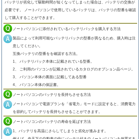
バッテリが劣化して駆動時間が短くなってしまった場合は、バッテリの交換が
必要です。 ノートパソコンで使用しているバッテリは、バッテリの型番を確認
して購入することができます。
ノートパソコンに添付されているバッテリパックを購入する方法
製品によって利用可能なバッテリパックの型番が異なるため、購入時は注
意してください。
互換バッテリの型番をを確認する方法。
1、 バッテリパック本体に記載されている型番。
2、 ご利用のパソコンが記載されているカタログのオプション品ページ。
3、 パソコン本体の裏面に記載してある型番
4、 パソコン本体の保証書。
ノートパソコンのバッテリを長持ちさせる方法
ノートパソコンで電源プランを「省電力」モードに設定すると、消費電力
を節約してバッテリを長持ちさせることができます。
ノートパソコンのバッテリの寿命を延ばす方法
1、バッテリを高温にさらしてしまうと劣化が進みます。
例えば、炎天下の自動車の中にバッテリ付きのノートパソコンを放置する