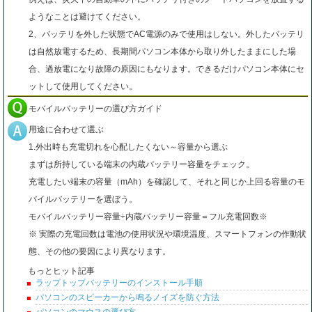
ようなことは避けてください。
2、バッテリを外した状態でAC電源のみで使用はしない。外したバッテリ
は自然放電するため、長期間パソコン本体から取り外したままにした場
合、過放電になり故障の原因にもなります。できるだけパソコン本体にセ
ットして使用してください。
モバイルバッテリーの選び方ガイド
用途に合わせて選ぶ
1.外出時も充電切れを心配したくない～容量から選ぶ
まずは所持している端末の内蔵バッテリー容量をチェック。
充電したい端末の容量（mAh）を確認して、それと同じか上回る容量のモ
バイルバッテリーを選ぼう。
モバイルバッテリー容量÷内蔵バッテリー容量＝フル充電回数※
※ 実際の充電回数は電池の使用状況や環境温度、スマートフォンの作動状
態、その他の要因により異なります。
もっとヒット記事
ラップトップバッテリーのインストール手順
パソコンのスピーカーから鳴るノイズを防ぐ方法