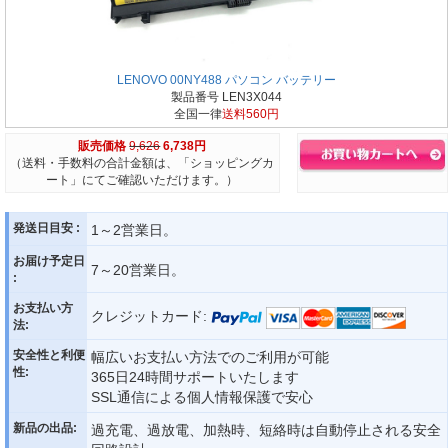
LENOVO 00NY488 パソコン バッテリー
製品番号 LEN3X044
全国一律
送料560円
販売価格
9,626
6,738円
（送料・手数料の合計金額は、「ショッピングカ
ート」にてご確認いただけます。）
発送日目安 :
1～2営業日。
お届け予定日
7～20営業日。
:
お支払い方
クレジットカード:
法:
安全性と利便
幅広いお支払い方法でのご利用が可能
性:
365日24時間サポートいたします
SSL通信による個人情報保護で安心
新品の出品:
過充電、過放電、加熱時、短絡時は自動停止される安全