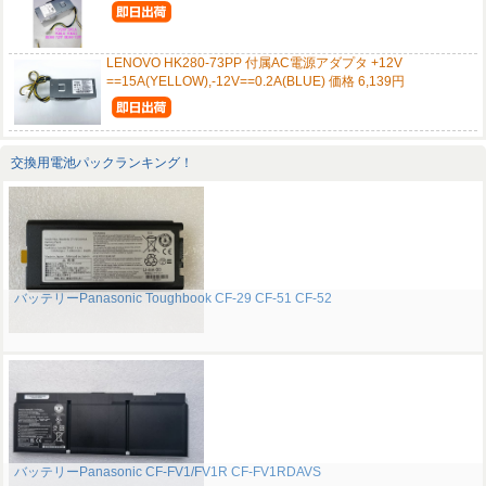
LENOVO HK280-73PP 付属AC電源アダプタ +12V
==15A(YELLOW),-12V==0.2A(BLUE) 価格 6,139円
交換用電池パックランキング！
バッテリーPanasonic Toughbook CF-29 CF-51 CF-52
バッテリーPanasonic CF-FV1/FV1R CF-FV1RDAVS