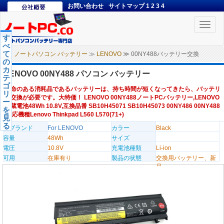
お問い合わせ
サイトマップ
1
2
3
4
Toggle
naviga
す
べ
て
ノートパソコン バッテリー
≫
LENOVO
≫ 00NY488バッテリー交換
の
カ
LENOVO 00NY488 パソコン バッテリー
テ
ゴ
寿命のある消耗品であるバッテリーは、持ち時間が短くなってきたら、バッテリ
リ
ー交換が必要です。大特価！ LENOVO 00NY488ノートPCバッテリー,LENOVO
ー
内蔵電池48Wh 10.8V,互換品番 SB10H45071 SB10H45073 00NY486 00NY488
を
,対応機種Lenovo Thinkpad L560 L570(71+)
見
る
のブランド
For LENOVO
カラー
Black
容量
48Wh
サイズ
電圧
10.8V
充電池種類
Li-ion
可用
在庫有り
製品の状態
交換用バッテリー、新
品