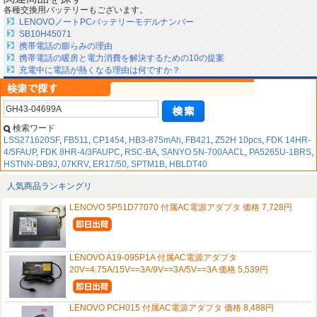
各種交換用バッテリーもございます。
LENOVOノートPCバッテリーモデルナンバー
SB10H45071
携帯電話の膨らみの理由
携帯電話の暖房と電力消費を解決するための10の提案
充電中に電話が熱くなる理由は何ですか？
検索ワード
LSS271620SF
,
FB511
,
CP1454
,
HB3-875mAh
,
FB421
,
Z52H 10pcs
,
FDK 14HR-
4/5FAUP
,
FDK 8HR-4/3FAUPC
,
RSC-BA
,
SANYO 5N-700AACL
,
PA5265U-1BRS
,
HSTNN-DB9J
,
07KRV
,
ER17/50
,
SPTM1B
,
HBLDT40
人気商品ランキングリ
LENOVO 5P51D77070 付属AC電源アダプタ 価格 7,728円
LENOVO A19-095P1A 付属AC電源アダプタ
20V=4.75A/15V==3A/9V==3A/5V==3A 価格 5,539円
LENOVO PCH015 付属AC電源アダプタ 価格 8,488円