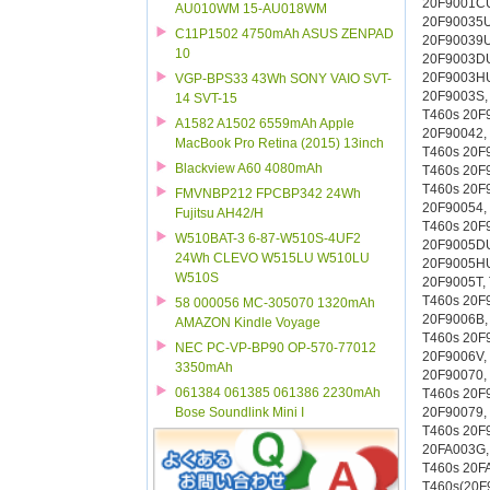
20F9001CU
AU010WM 15-AU018WM
20F90035U
C11P1502 4750mAh ASUS ZENPAD
20F90039U
10
20F9003DU
20F9003HU
VGP-BPS33 43Wh SONY VAIO SVT-
20F9003S,
14 SVT-15
T460s 20F
A1582 A1502 6559mAh Apple
20F90042,
MacBook Pro Retina (2015) 13inch
T460s 20F
Blackview A60 4080mAh
T460s 20F
T460s 20F
FMVNBP212 FPCBP342 24Wh
20F90054,
Fujitsu AH42/H
T460s 20F
W510BAT-3 6-87-W510S-4UF2
20F9005DU
24Wh CLEVO W515LU W510LU
20F9005HU
W510S
20F9005T,
T460s 20F
58 000056 MC-305070 1320mAh
20F9006B,
AMAZON Kindle Voyage
T460s 20F
NEC PC-VP-BP90 OP-570-77012
20F9006V,
3350mAh
20F90070,
061384 061385 061386 2230mAh
T460s 20F
20F90079,
Bose Soundlink Mini I
T460s 20F
20FA003G,
T460s 20F
T460s(20F