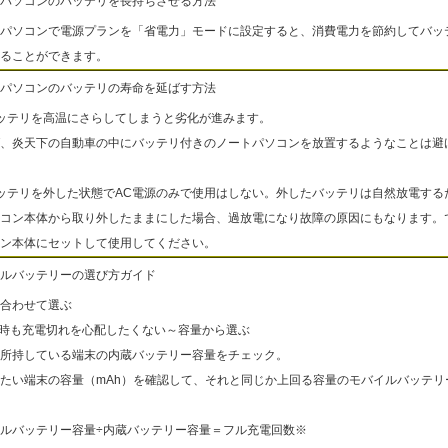
パソコンのバッテリを長持ちさせる方法
パソコンで電源プランを「省電力」モードに設定すると、消費電力を節約してバッ
ることができます。
パソコンのバッテリの寿命を延ばす方法
ッテリを高温にさらしてしまうと劣化が進みます。
、炎天下の自動車の中にバッテリ付きのノートパソコンを放置するようなことは避
ッテリを外した状態でAC電源のみで使用はしない。外したバッテリは自然放電する
コン本体から取り外したままにした場合、過放電になり故障の原因にもなります。
ン本体にセットして使用してください。
ルバッテリーの選び方ガイド
合わせて選ぶ
出時も充電切れを心配したくない～容量から選ぶ
所持している端末の内蔵バッテリー容量をチェック。
たい端末の容量（mAh）を確認して、それと同じか上回る容量のモバイルバッテリ
ルバッテリー容量÷内蔵バッテリー容量＝フル充電回数※