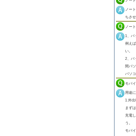
ノート
ノート
ちさせ
ノート
1、バ
例えば
い。
2、バ
間パソ
パソコ
モバイ
用途に
1.外
まずは
充電し
う。
モバイ