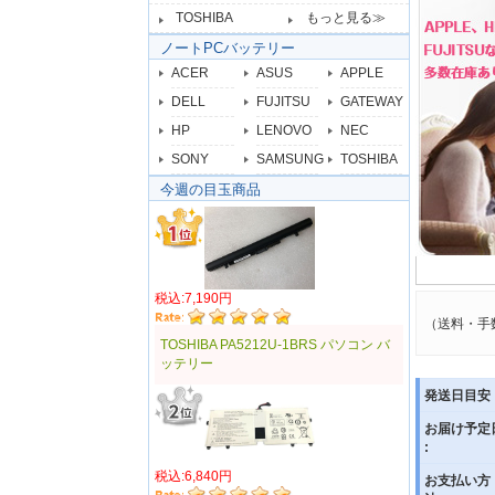
TOSHIBA
もっと見る≫
ノートPCバッテリー
ACER
ASUS
APPLE
DELL
FUJITSU
GATEWAY
HP
LENOVO
NEC
SONY
SAMSUNG
TOSHIBA
今週の目玉商品
税込:7,190円
（送料・手
TOSHIBA PA5212U-1BRS パソコン バ
ッテリー
発送日目安 
お届け予定
:
税込:6,840円
お支払い方