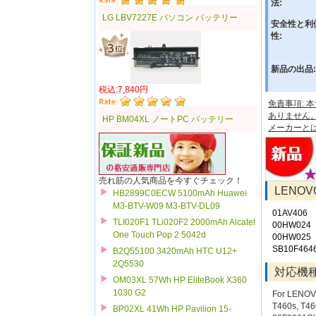
法:
LG LBV7227E パソコン バッテリー
安全性と利
性:
新品の出品:
税込:7,840円
免責事項:
ありません
HP BM04XL ノートPC バッテリー
メーカーと
売れ筋の人気商品を今すぐチェック！
LENO
HB2899C0ECW 5100mAh Huawei
M3-BTV-W09 M3-BTV-DL09
01AV406
TLI020F1 TLi020F2 2000mAh Alcatel
00HW024
One Touch Pop 2 5042d
00HW025
SB10F464
B2Q55100 3420mAh HTC U12+
2Q5530
対応機
OM03XL 57Wh HP EliteBook X360
1030 G2
For LENO
T460s, T4
BP02XL 41Wh HP Pavilion 15-