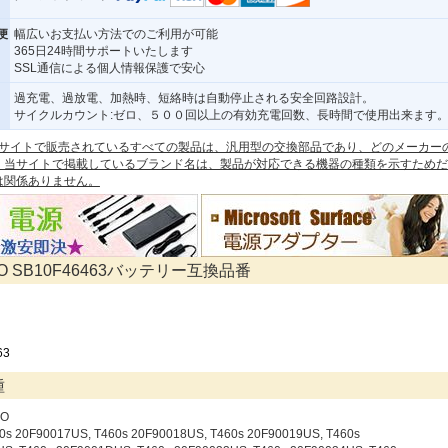
便
幅広いお支払い方法でのご利用が可能
365日24時間サポートいたします
SSL通信による個人情報保護で安心
過充電、過放電、加熱時、短絡時は自動停止される安全回路設計。
サイクルカウント:ゼロ、５００回以上の有効充電回数、長時間で使用出来ます
 本サイトで販売されているすべての製品は、汎用型の交換部品であり、どのメーカー
。当サイトで掲載しているブランド名は、製品が対応できる機器の種類を示すためだ
は関係ありません。
VO SB10F46463バッテリー互換品番
63
種
VO
60s 20F90017US, T460s 20F90018US, T460s 20F90019US, T460s