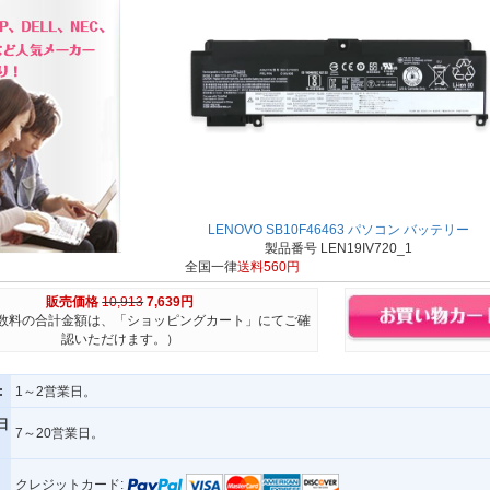
LENOVO SB10F46463 パソコン バッテリー
製品番号 LEN19IV720_1
全国一律
送料560円
販売価格
10,913
7,639円
数料の合計金額は、「ショッピングカート」にてご確
認いただけます。）
:
1～2営業日。
日
7～20営業日。
クレジットカード: