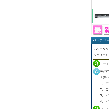
バッテリ
バッテリが
ンで使用し
ノート
製品に
互換バ
1、 
2、 
3、 
4、 