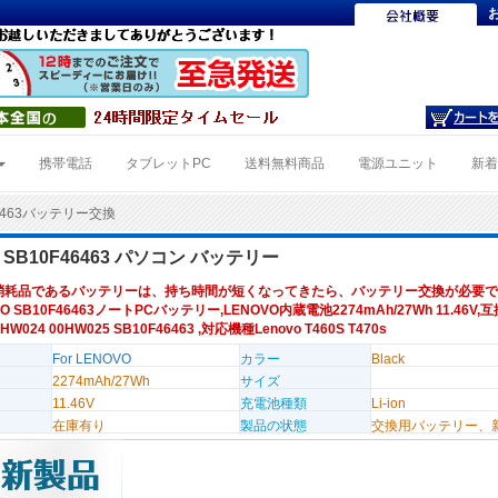
携帯電話
タブレットPC
送料無料商品
電源ユニット
新
46463バッテリー交換
 SB10F46463 パソコン バッテリー
消耗品であるバッテリーは、持ち時間が短くなってきたら、バッテリー交換が必要で
O SB10F46463ノートPCバッテリー,LENOVO内蔵電池2274mAh/27Wh 11.46V,
0HW024 00HW025 SB10F46463 ,対応機種Lenovo T460S T470s
For LENOVO
カラー
Black
2274mAh/27Wh
サイズ
11.46V
充電池種類
Li-ion
在庫有り
製品の状態
交換用バッテリー、