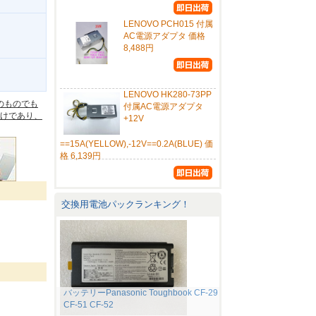
LENOVO PCH015 付属
AC電源アダプタ 価格
8,488円
。
LENOVO HK280-73PP
のものでも
付属AC電源アダプタ
けであり、
+12V
==15A(YELLOW),-12V==0.2A(BLUE) 価
格 6,139円
交換用電池パックランキング！
バッテリーPanasonic Toughbook CF-29
CF-51 CF-52