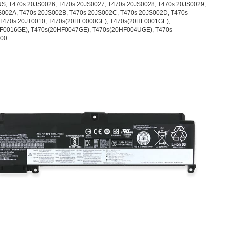
S, T470s 20JS0026, T470s 20JS0027, T470s 20JS0028, T470s 20JS0029,
S002A, T470s 20JS002B, T470s 20JS002C, T470s 20JS002D, T470s
 T470s 20JT0010, T470s(20HF0000GE), T470s(20HF0001GE),
F0016GE), T470s(20HF0047GE), T470s(20HF004UGE), T470s-
00