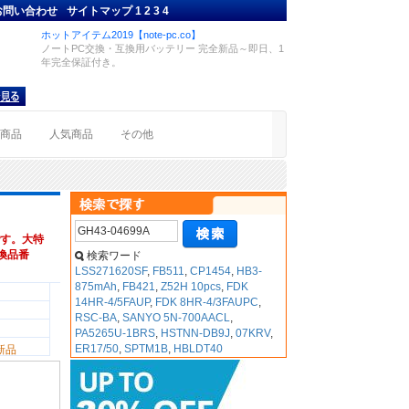
お問い合わせ
サイトマップ
1
2
3
4
ホットアイテム2019【note-pc.co】
ノートPC交換・互換用バッテリー 完全新品～即日、1
年完全保証付き。
着商品
人気商品
その他
す。大特
互換品番
検索ワード
LSS271620SF
,
FB511
,
CP1454
,
HB3-
875mAh
,
FB421
,
Z52H 10pcs
,
FDK
14HR-4/5FAUP
,
FDK 8HR-4/3FAUPC
,
RSC-BA
,
SANYO 5N-700AACL
,
PA5265U-1BRS
,
HSTNN-DB9J
,
07KRV
,
ER17/50
,
SPTM1B
,
HBLDT40
新品