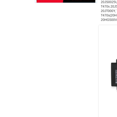
20JS0025U
T470s 20J
20JT000Y,
T470s(20H
20HGS00V