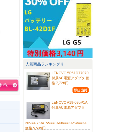
人気商品ランキングリ
LENOVO 5P51D77070
付属AC電源アダプタ 価
格 7,728円
LENOVO A19-095P1A
付属AC電源アダプタ
20V=4.75A/15V==3A/9V==3A/5V==3A
価格 5,539円