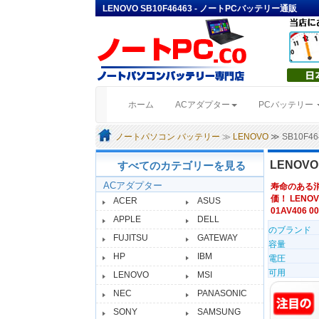
LENOVO SB10F46463 - ノートPCバッテリー通販
(current)
ホーム
ACアダプター
PCバッテリー
ノートパソコン バッテリー
≫
LENOVO
≫ SB10F
LENOVO
すべてのカテゴリーを見る
ACアダプター
寿命のある
価！ LENOV
ACER
ASUS
01AV406 0
APPLE
DELL
のブランド
FUJITSU
GATEWAY
容量
HP
IBM
電圧
可用
LENOVO
MSI
NEC
PANASONIC
SONY
SAMSUNG