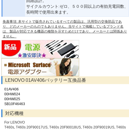
回路設計。
サイクルカウント:ゼロ、５００回以上の有効充電回数、
長時間で使用出来ます。
免責事項: 本サイトで販売されているすべての製品は、汎用型の交換部品であ
り、どのメーカーのものでもありません。当サイトで掲載しているブランド名
は、製品が対応できる機器の種類を示すためだけであり、メーカーとは関係あり
ません。
LENOVO 01AV406バッテリー互換品番
01AV406
00HW024
00HW025
SB10F46463
対応機種
For LENOVO
T460s, T460s 20F90017US, T460s 20F90018US, T460s 20F90019US, T460s