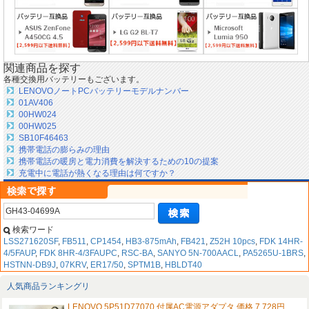
関連商品を探す
各種交換用バッテリーもございます。
LENOVOノートPCバッテリーモデルナンバー
01AV406
00HW024
00HW025
SB10F46463
携帯電話の膨らみの理由
携帯電話の暖房と電力消費を解決するための10の提案
充電中に電話が熱くなる理由は何ですか？
検索ワード
LSS271620SF
,
FB511
,
CP1454
,
HB3-875mAh
,
FB421
,
Z52H 10pcs
,
FDK 14HR-
4/5FAUP
,
FDK 8HR-4/3FAUPC
,
RSC-BA
,
SANYO 5N-700AACL
,
PA5265U-1BRS
,
HSTNN-DB9J
,
07KRV
,
ER17/50
,
SPTM1B
,
HBLDT40
人気商品ランキングリ
LENOVO 5P51D77070 付属AC電源アダプタ 価格 7,728円