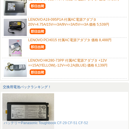
LENOVO A19-095P1A 付属AC電源アダプタ
20V=4.75A/15V==3A/9V==3A/5V==3A 価格 5,539円
LENOVO PCH015 付属AC電源アダプタ 価格 8,488円
LENOVO HK280-73PP 付属AC電源アダプタ +12V
==15A(YELLOW),-12V==0.2A(BLUE) 価格 6,139円
交換用電池パックランキング！
バッテリーPanasonic Toughbook CF-29 CF-51 CF-52