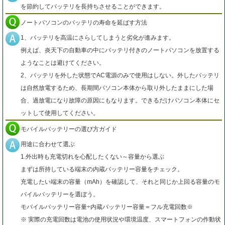
を節約してバッテリを長持ちさせることができます。
ノートパソコンのバッテリの寿命を延ばす方法
1、バッテリを高温にさらしてしまうと劣化が進みます。
例えば、炎天下の自動車の中にバッテリ付きのノートパソコンを放置する
ようなことは避けてください。
2、バッテリを外した状態でAC電源のみで使用はしない。外したバッテリ
は自然放電するため、長期間パソコン本体から取り外したままにした場
合、過放電になり故障の原因にもなります。できるだけパソコン本体にセ
ットして使用してください。
モバイルバッテリーの選び方ガイド
用途に合わせて選ぶ
1.外出時も充電切れを心配したくない～容量から選ぶ
まずは所持している端末の内蔵バッテリー容量をチェック。
充電したい端末の容量（mAh）を確認して、それと同じか上回る容量のモ
バイルバッテリーを選ぼう。
モバイルバッテリー容量÷内蔵バッテリー容量＝フル充電回数※
※ 実際の充電回数は電池の使用状況や環境温度、スマートフォンの作動状