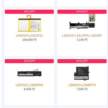
30%OFF
30%OFF
LENOVO L23D2P31
LENOVO L19L3PF5 L19D3PF
104,000 円
7,140 円
30%OFF
30%OFF
LENOVO L24M3PF0
LENOVO L24M3P74
9,426 円
7,045 円