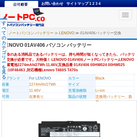
お問い合わせ
サイトマップ
1
2
3
4
Toggle
naviga
す
べ
て
ノートパソコン バッテリー
≫
LENOVO
≫ 01AV406バッテリー交換
の
カ
LENOVO 01AV406 パソコン バッテリー
テ
ゴ
寿命のある消耗品であるバッテリーは、持ち時間が短くなってきたら、バッテリ
リ
ー交換が必要です。大特価！ LENOVO 01AV406ノートPCバッテリー,LENOVO
ー
内蔵電池2274mAh/27Wh 11.46V,互換品番 01AV406 00HW024 00HW025
を
SB10F46463 ,対応機種Lenovo T460S T470s
見
る
のブランド
For LENOVO
カラー
Black
容量
2274mAh/27Wh
サイズ
電圧
11.46V
充電池種類
Li-ion
可用
在庫有り
製品の状態
交換用バッテリー、新
品