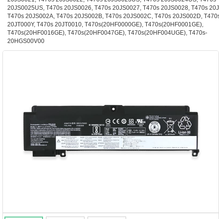
20JS0025US, T470s 20JS0026, T470s 20JS0027, T470s 20JS0028, T470s 20
T470s 20JS002A, T470s 20JS002B, T470s 20JS002C, T470s 20JS002D, T470
20JT000Y, T470s 20JT0010, T470s(20HF0000GE), T470s(20HF0001GE),
T470s(20HF0016GE), T470s(20HF0047GE), T470s(20HF004UGE), T470s-
20HGS00V00