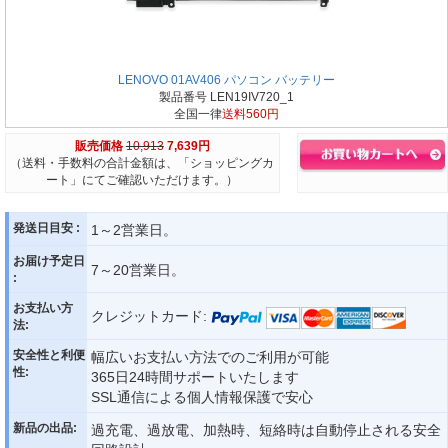
LENOVO 01AV406 パソコン バッテリー
製品番号 LEN19IV720_1
全国一律
送料560円
販売価格
10,913
7,639円
（送料・手数料の合計金額は、「ショッピングカ
ート」にてご確認いただけます。）
発送日目安 :
1～2営業日。
お届け予定日
7～20営業日。
:
お支払い方
クレジットカード:
法:
安全性と利便
幅広いお支払い方法でのご利用が可能
性:
365日24時間サポートいたします
SSL通信による個人情報保護で安心
新品の出品:
過充電、過放電、加熱時、短絡時は自動停止される安全