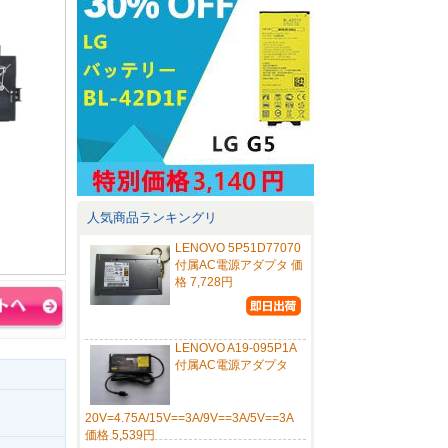
人気商品ランキングリ
LENOVO 5P51D77070
付属AC電源アダプタ 価
格 7,728円
LENOVO A19-095P1A
付属AC電源アダプタ
20V=4.75A/15V==3A/9V==3A/5V==3A
価格 5,539円