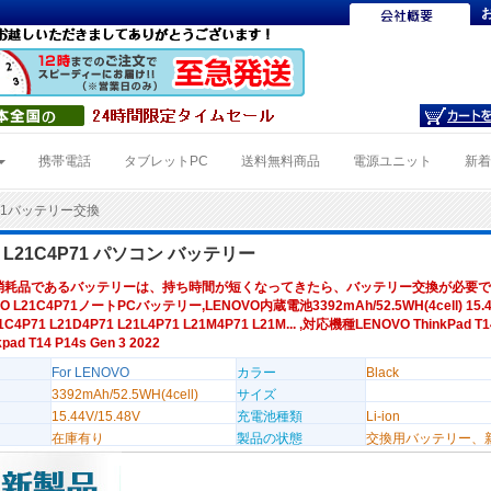
携帯電話
タブレットPC
送料無料商品
電源ユニット
新
P71バッテリー交換
O L21C4P71 パソコン バッテリー
消耗品であるバッテリーは、持ち時間が短くなってきたら、バッテリー交換が必要で
O L21C4P71ノートPCバッテリー,LENOVO内蔵電池3392mAh/52.5WH(4cell) 15.44V
4P71 L21D4P71 L21L4P71 L21M4P71 L21M... ,対応機種LENOVO ThinkPad T1
kpad T14 P14s Gen 3 2022
For LENOVO
カラー
Black
3392mAh/52.5WH(4cell)
サイズ
15.44V/15.48V
充電池種類
Li-ion
在庫有り
製品の状態
交換用バッテリー、