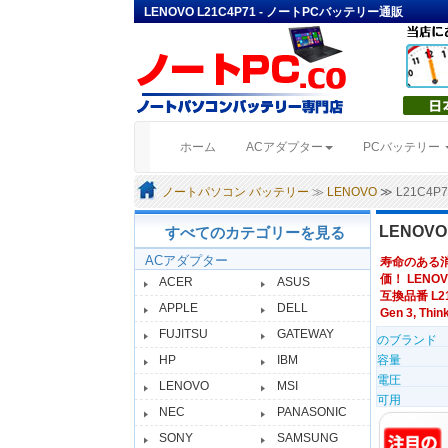
LENOVO L21C4P71 - ノートPCバッテリー通販
(current)
ホーム
ACアダプター
PCバッテリー
ノートパソコン バッテリー
≫
LENOVO
≫ L21C4
LENOV
すべてのカテゴリーを見る
ACアダプター
寿命のある
価！ LENOV
ACER
ASUS
互換品番 L21C
APPLE
DELL
Gen 3, Thin
FUJITSU
GATEWAY
のブランド
HP
IBM
容量
電圧
LENOVO
MSI
可用
NEC
PANASONIC
SONY
SAMSUNG