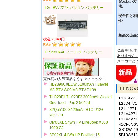
お支払い方
法:
LG LBV7227E パソコン バッテリー
安全性と利
性:
新品の出品:
税込:7,840円
免責事項:
HP BM04XL ノートPC バッテリー
ありません
メーカーと
売れ筋の人気商品を今すぐチェック！
HB2899C0ECW 5100mAh Huawei
LENO
M3-BTV-W09 M3-BTV-DL09
TLI020F1 TLi020F2 2000mAh Alcatel
L21C4P71
One Touch Pop 2 5042d
L21D4P71
L21L4P71
B2Q55100 3420mAh HTC U12+
L21M4P71
2Q5530
L21M4P72
OM03XL 57Wh HP EliteBook X360
41CP6/66/
1030 G2
SB10W519
5B10W518
BP02XL 41Wh HP Pavilion 15-