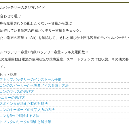
ルバッテリーの選び方ガイド
合わせて選ぶ
出時も充電切れを心配したくない～容量から選ぶ
所持している端末の内蔵バッテリー容量をチェック。
たい端末の容量（mAh）を確認して、それと同じか上回る容量のモバイルバッテリ
ルバッテリー容量÷内蔵バッテリー容量＝フル充電回数※
際の充電回数は電池の使用状況や環境温度、スマートフォンの作動状態、その他の要
す。
ヒット記事
プトップバッテリーのインストール手順
コンのスピーカーから鳴るノイズを防ぐ方法
コンのマウスの選び方
モニターの選び方
スポインタが消えた時の対処法
コンのキーボードの文字入力の方法
コンを5分で掃除する方法
トブックのリークの理由と解決策