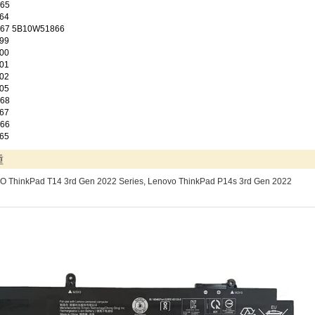
65
64
67 5B10W51866
99
00
01
02
05
68
67
66
65
種
 ThinkPad T14 3rd Gen 2022 Series, Lenovo ThinkPad P14s 3rd Gen 2022