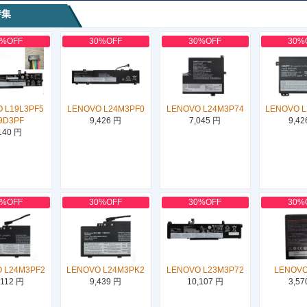
特集
0%OFF
30%OFF
30%OFF
30%
 L19L3PF5
LENOVO L24M3PF0
LENOVO L24M3P74
LENOVO 
9D3PF
9,426 円
7,045 円
9,42
140 円
0%OFF
30%OFF
30%OFF
30%
 L24M3PF2
LENOVO L24M3PK2
LENOVO L23M3P72
LENOVO
,112 円
9,439 円
10,107 円
3,57