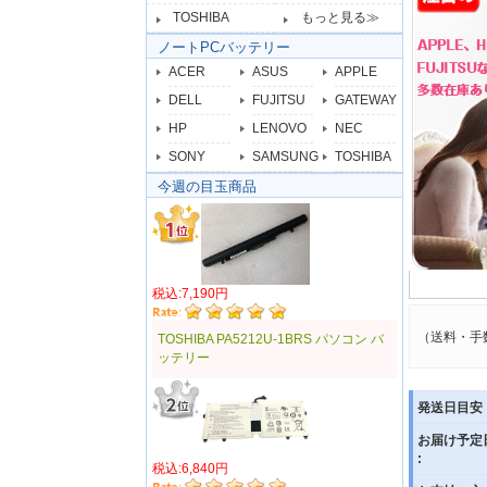
TOSHIBA
もっと見る≫
ノートPCバッテリー
ACER
ASUS
APPLE
DELL
FUJITSU
GATEWAY
HP
LENOVO
NEC
SONY
SAMSUNG
TOSHIBA
今週の目玉商品
税込:7,190円
（送料・手
TOSHIBA PA5212U-1BRS パソコン バ
ッテリー
発送日目安 
お届け予定
:
税込:6,840円