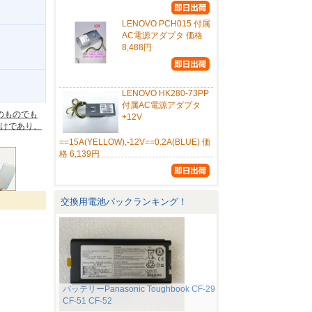
LENOVO PCH015 付属
AC電源アダプタ 価格
8,488円
。
LENOVO HK280-73PP
付属AC電源アダプタ
のものでも
+12V
けであり、
==15A(YELLOW),-12V==0.2A(BLUE) 価
格 6,139円
交換用電池パックランキング！
バッテリーPanasonic Toughbook CF-29
CF-51 CF-52