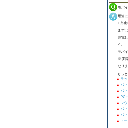
モバイ
用途に
1.外
まずは
充電し
う。
モバイ
※ 実
なりま
もっと
ラッ
パソ
パソ
PC
マウ
パソ
パソ
ノー