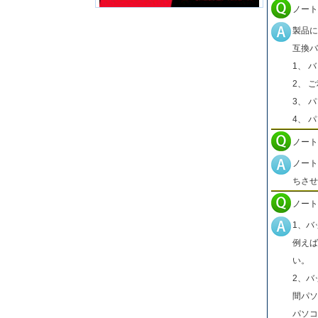
ノート
製品に
互換バ
1、 
2、 
3、 
4、 
ノート
ノート
ちさせ
ノート
1、バ
例えば
い。
2、バ
間パソ
パソコ