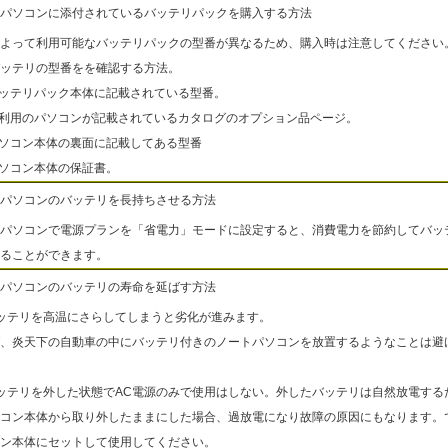
パソコンに添付されているバッテリパックを購入する方法
よって利用可能なバッテリパックの型番が異なるため、購入時は注意してください
ッテリの型番をを確認する方法。
バッテリパック本体に記載されている型番。
ご利用のパソコンが記載されているカタログのオプション品ページ。
パソコン本体の裏面に記載してある型番
パソコン本体の保証書。
パソコンのバッテリを長持ちさせる方法
パソコンで電源プランを「省電力」モードに設定すると、消費電力を節約してバッ
ることができます。
パソコンのバッテリの寿命を延ばす方法
ッテリを高温にさらしてしまうと劣化が進みます。
、炎天下の自動車の中にバッテリ付きのノートパソコンを放置するようなことは避
ッテリを外した状態でAC電源のみで使用はしない。外したバッテリは自然放電する
コン本体から取り外したままにした場合、過放電になり故障の原因にもなります。
ン本体にセットして使用してください。