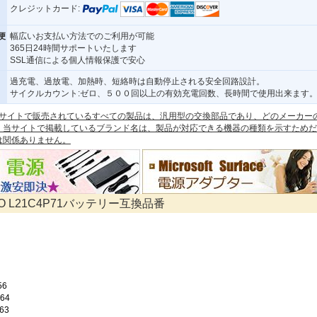
クレジットカード:
便
幅広いお支払い方法でのご利用が可能
365日24時間サポートいたします
SSL通信による個人情報保護で安心
過充電、過放電、加熱時、短絡時は自動停止される安全回路設計。
サイクルカウント:ゼロ、５００回以上の有効充電回数、長時間で使用出来ます
 本サイトで販売されているすべての製品は、汎用型の交換部品であり、どのメーカー
。当サイトで掲載しているブランド名は、製品が対応できる機器の種類を示すためだ
は関係ありません。
VO L21C4P71バッテリー互換品番
56
64
63