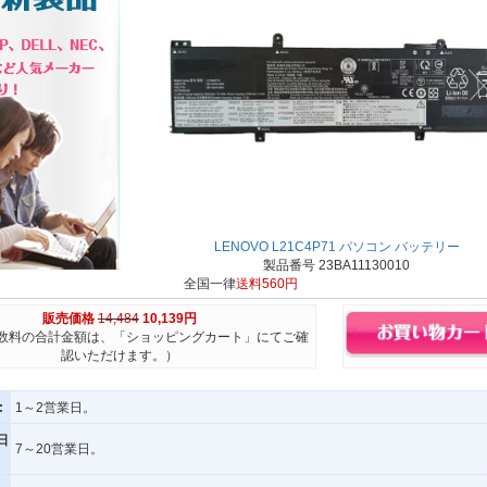
LENOVO L21C4P71 パソコン バッテリー
製品番号 23BA11130010
全国一律
送料560円
販売価格
14,484
10,139円
数料の合計金額は、「ショッピングカート」にてご確
認いただけます。）
:
1～2営業日。
日
7～20営業日。