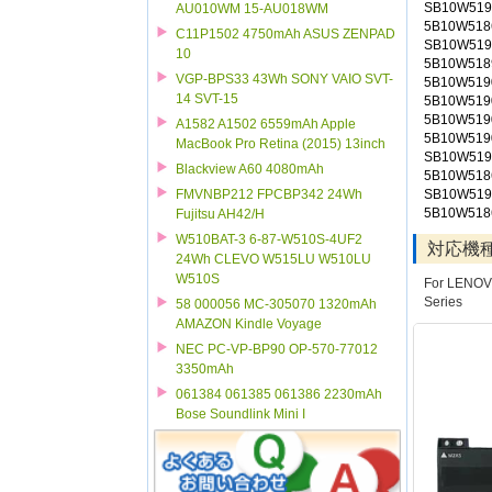
SB10W519
AU010WM 15-AU018WM
5B10W518
C11P1502 4750mAh ASUS ZENPAD
SB10W519
10
5B10W518
VGP-BPS33 43Wh SONY VAIO SVT-
5B10W519
14 SVT-15
5B10W519
5B10W519
A1582 A1502 6559mAh Apple
5B10W519
MacBook Pro Retina (2015) 13inch
SB10W519
Blackview A60 4080mAh
5B10W518
SB10W519
FMVNBP212 FPCBP342 24Wh
5B10W518
Fujitsu AH42/H
W510BAT-3 6-87-W510S-4UF2
対応機
24Wh CLEVO W515LU W510LU
W510S
For LENOVO
Series
58 000056 MC-305070 1320mAh
AMAZON Kindle Voyage
NEC PC-VP-BP90 OP-570-77012
3350mAh
061384 061385 061386 2230mAh
Bose Soundlink Mini I