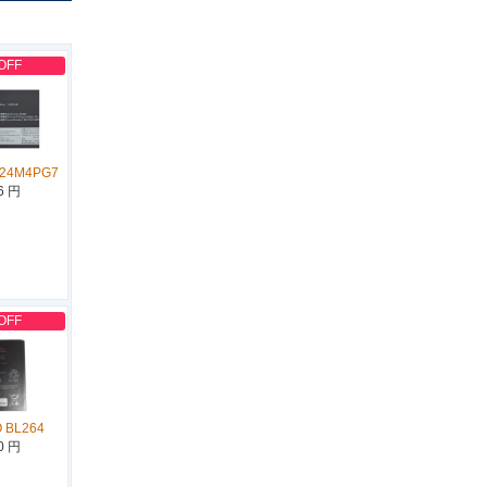
OFF
L24M4PG7
6 円
OFF
 BL264
0 円