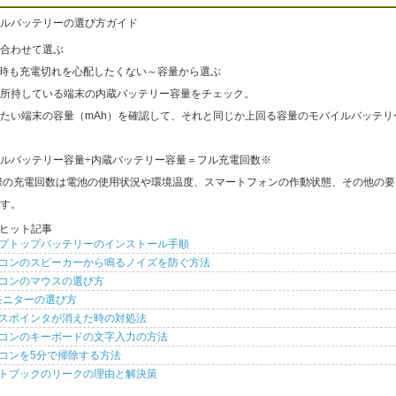
ルバッテリーの選び方ガイド
合わせて選ぶ
出時も充電切れを心配したくない～容量から選ぶ
所持している端末の内蔵バッテリー容量をチェック。
たい端末の容量（mAh）を確認して、それと同じか上回る容量のモバイルバッテリ
ルバッテリー容量÷内蔵バッテリー容量＝フル充電回数※
際の充電回数は電池の使用状況や環境温度、スマートフォンの作動状態、その他の要
す。
ヒット記事
プトップバッテリーのインストール手順
コンのスピーカーから鳴るノイズを防ぐ方法
コンのマウスの選び方
モニターの選び方
スポインタが消えた時の対処法
コンのキーボードの文字入力の方法
コンを5分で掃除する方法
トブックのリークの理由と解決策