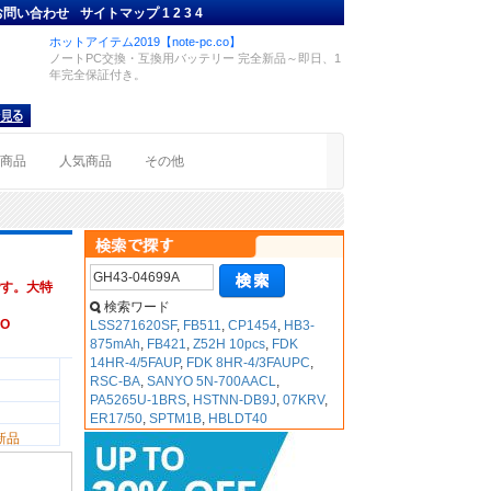
お問い合わせ
サイトマップ
1
2
3
4
ホットアイテム2019【note-pc.co】
ノートPC交換・互換用バッテリー 完全新品～即日、1
年完全保証付き。
着商品
人気商品
その他
す。大特
検索ワード
VO
LSS271620SF
,
FB511
,
CP1454
,
HB3-
875mAh
,
FB421
,
Z52H 10pcs
,
FDK
14HR-4/5FAUP
,
FDK 8HR-4/3FAUPC
,
RSC-BA
,
SANYO 5N-700AACL
,
PA5265U-1BRS
,
HSTNN-DB9J
,
07KRV
,
ER17/50
,
SPTM1B
,
HBLDT40
新品