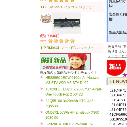
お支払い方
法:
LG LBV7227E パソコン バッテリー
安全性と利
性:
新品の出品:
税込:7,840円
免責事項:
HP BM04XL ノートPC バッテリー
ありません
メーカーと
売れ筋の人気商品を今すぐチェック！
HB2899C0ECW 5100mAh Huawei
LENO
M3-BTV-W09 M3-BTV-DL09
TLI020F1 TLi020F2 2000mAh Alcatel
L21C4P71
One Touch Pop 2 5042d
L21D4P71
L21L4P71
B2Q55100 3420mAh HTC U12+
L21M4P71
2Q5530
L21M4P72
OM03XL 57Wh HP EliteBook X360
41CP6/66/
1030 G2
SB10W519
5B10W518
BP02XL 41Wh HP Pavilion 15-