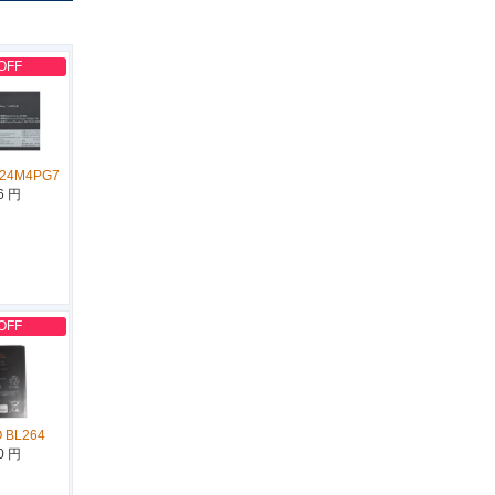
OFF
L24M4PG7
6 円
OFF
 BL264
0 円