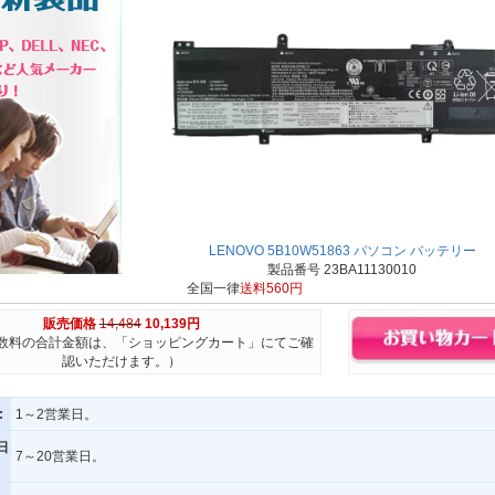
LENOVO 5B10W51863 パソコン バッテリー
製品番号 23BA11130010
全国一律
送料560円
販売価格
14,484
10,139円
数料の合計金額は、「ショッピングカート」にてご確
認いただけます。）
:
1～2営業日。
日
7～20営業日。