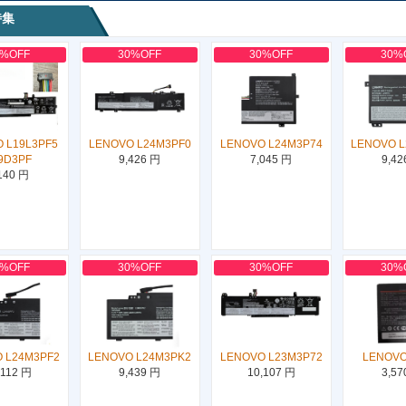
特集
0%OFF
30%OFF
30%OFF
30%
 L19L3PF5
LENOVO L24M3PF0
LENOVO L24M3P74
LENOVO 
9D3PF
9,426 円
7,045 円
9,42
140 円
0%OFF
30%OFF
30%OFF
30%
 L24M3PF2
LENOVO L24M3PK2
LENOVO L23M3P72
LENOVO
,112 円
9,439 円
10,107 円
3,57