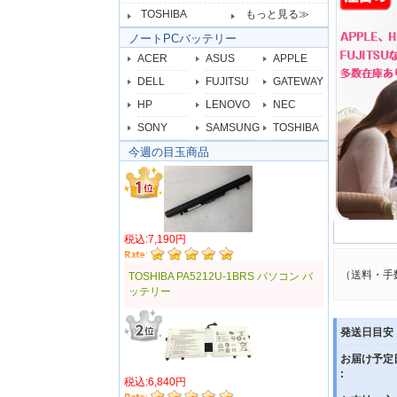
TOSHIBA
もっと見る≫
ノートPCバッテリー
ACER
ASUS
APPLE
DELL
FUJITSU
GATEWAY
HP
LENOVO
NEC
SONY
SAMSUNG
TOSHIBA
今週の目玉商品
税込:7,190円
（送料・手
TOSHIBA PA5212U-1BRS パソコン バ
ッテリー
発送日目安 
お届け予定
:
税込:6,840円