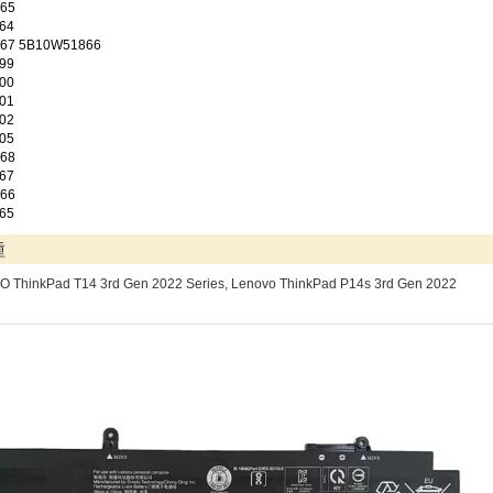
65
64
67 5B10W51866
99
00
01
02
05
68
67
66
65
種
 ThinkPad T14 3rd Gen 2022 Series, Lenovo ThinkPad P14s 3rd Gen 2022