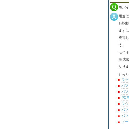
モバイ
用途に
1.外
まずは
充電し
う。
モバイ
※ 実
なりま
もっと
ラッ
パソ
パソ
PC
マウ
パソ
パソ
ノー