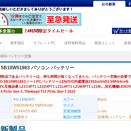
携帯電話
タブレットPC
送料無料商品
電源ユニット
新
51863バッテリー交換
O 5B10W51863 パソコン バッテリー
消耗品であるバッテリーは、持ち時間が短くなってきたら、バッテリー交換が必要で
O 5B10W51863ノートPCバッテリー,LENOVO内蔵電池3392mAh/52.5WH(4cell)
.48V,互換品番 L21C4P71 L21D4P71 L21L4P71 L21M4P71 L21M... ,対応機種LENO
4 P14s Gen 3, Thinkpad T14 P14s Gen 3 2022
For LENOVO
カラー
Black
3392mAh/52.5WH(4cell)
サイズ
15.44V/15.48V
充電池種類
Li-ion
在庫有り
製品の状態
交換用バッテリー、