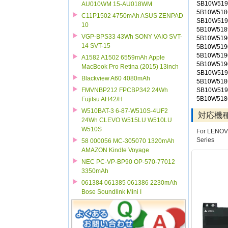
SB10W519
AU010WM 15-AU018WM
5B10W518
C11P1502 4750mAh ASUS ZENPAD
SB10W519
10
5B10W518
VGP-BPS33 43Wh SONY VAIO SVT-
5B10W519
14 SVT-15
5B10W519
5B10W519
A1582 A1502 6559mAh Apple
5B10W519
MacBook Pro Retina (2015) 13inch
SB10W519
Blackview A60 4080mAh
5B10W518
SB10W519
FMVNBP212 FPCBP342 24Wh
5B10W518
Fujitsu AH42/H
W510BAT-3 6-87-W510S-4UF2
対応機
24Wh CLEVO W515LU W510LU
W510S
For LENOVO
Series
58 000056 MC-305070 1320mAh
AMAZON Kindle Voyage
NEC PC-VP-BP90 OP-570-77012
3350mAh
061384 061385 061386 2230mAh
Bose Soundlink Mini I