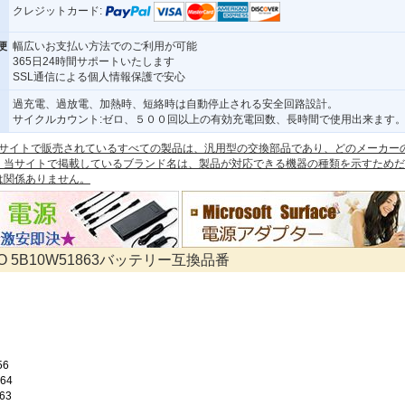
クレジットカード:
便
幅広いお支払い方法でのご利用が可能
365日24時間サポートいたします
SSL通信による個人情報保護で安心
過充電、過放電、加熱時、短絡時は自動停止される安全回路設計。
サイクルカウント:ゼロ、５００回以上の有効充電回数、長時間で使用出来ます
 本サイトで販売されているすべての製品は、汎用型の交換部品であり、どのメーカー
。当サイトで掲載しているブランド名は、製品が対応できる機器の種類を示すためだ
は関係ありません。
VO 5B10W51863バッテリー互換品番
56
64
63