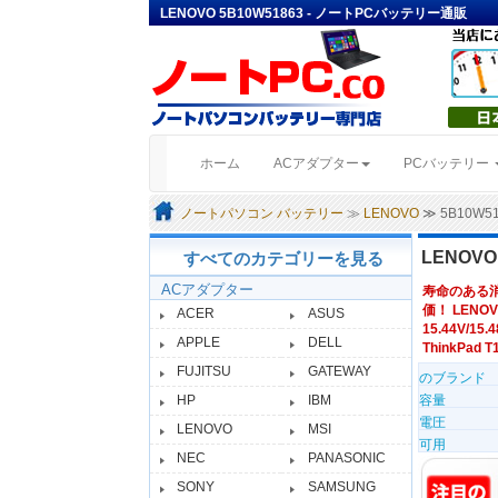
LENOVO 5B10W51863 - ノートPCバッテリー通販
(current)
ホーム
ACアダプター
PCバッテリー
ノートパソコン バッテリー
≫
LENOVO
≫ 5B10W
LENOV
すべてのカテゴリーを見る
ACアダプター
寿命のある
価！ LENOV
ACER
ASUS
15.44V/15
APPLE
DELL
ThinkPad T1
FUJITSU
GATEWAY
のブランド
HP
IBM
容量
電圧
LENOVO
MSI
可用
NEC
PANASONIC
SONY
SAMSUNG