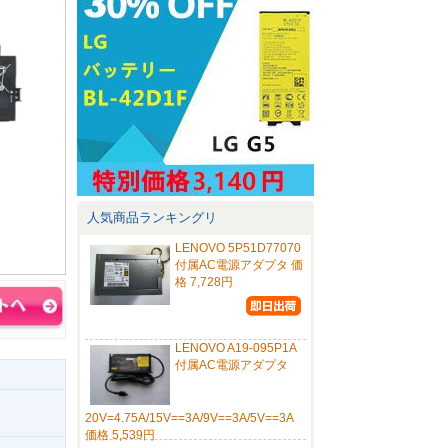
人気商品ランキングリ
LENOVO 5P51D77070
付属AC電源アダプタ 価
格 7,728円
LENOVO A19-095P1A
付属AC電源アダプタ
20V=4.75A/15V==3A/9V==3A/5V==3A
価格 5,539円