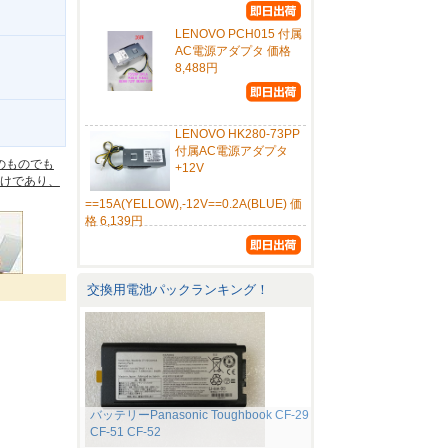
LENOVO PCH015 付属
AC電源アダプタ 価格
8,488円
。
LENOVO HK280-73PP
付属AC電源アダプタ
のものでも
+12V
けであり、
==15A(YELLOW),-12V==0.2A(BLUE) 価
格 6,139円
交換用電池パックランキング！
バッテリーPanasonic Toughbook CF-29
CF-51 CF-52