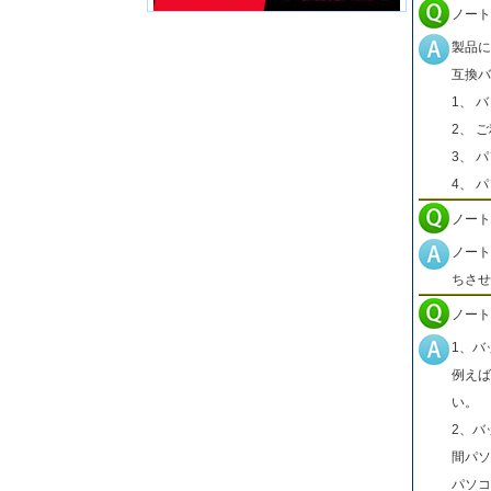
ノート
製品に
互換バ
1、 
2、 
3、 
4、 
ノート
ノート
ちさせ
ノート
1、バ
例えば
い。
2、バ
間パソ
パソコ