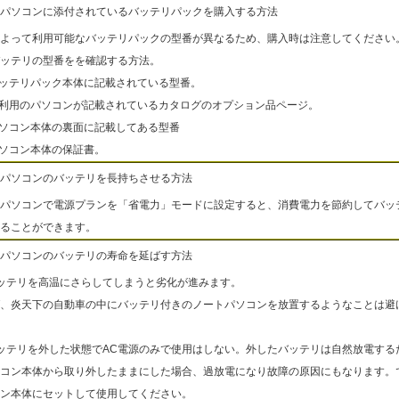
パソコンに添付されているバッテリパックを購入する方法
よって利用可能なバッテリパックの型番が異なるため、購入時は注意してください
ッテリの型番をを確認する方法。
バッテリパック本体に記載されている型番。
ご利用のパソコンが記載されているカタログのオプション品ページ。
パソコン本体の裏面に記載してある型番
パソコン本体の保証書。
パソコンのバッテリを長持ちさせる方法
パソコンで電源プランを「省電力」モードに設定すると、消費電力を節約してバッ
ることができます。
パソコンのバッテリの寿命を延ばす方法
ッテリを高温にさらしてしまうと劣化が進みます。
、炎天下の自動車の中にバッテリ付きのノートパソコンを放置するようなことは避
ッテリを外した状態でAC電源のみで使用はしない。外したバッテリは自然放電する
コン本体から取り外したままにした場合、過放電になり故障の原因にもなります。
ン本体にセットして使用してください。