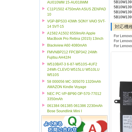
5B10W139
AU010WM 15-AU018WM
5B10W139
C11P1502 4750mAh ASUS ZENPAD
5B10W139
10
5B10W139
VGP-BPS33 43Wh SONY VAIO SVT-
対応機
14 SVT-15
A1582 A1502 6559mAh Apple
For Lenovo
MacBook Pro Retina (2015) 13inch
For Lenovo
Blackview A60 4080mAh
For Lenov
FMVNBP212 FPCBP342 24Wh
Fujitsu AH42/H
W510BAT-3 6-87-W510S-4UF2
24Wh CLEVO W515LU W510LU
W510S
58 000056 MC-305070 1320mAh
AMAZON Kindle Voyage
NEC PC-VP-BP90 OP-570-77012
3350mAh
061384 061385 061386 2230mAh
Bose Soundlink Mini I