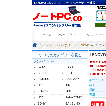
LENOVO L20C4P71 - ノートPCバッテリー通販
(current)
ホーム
ACアダプター
PCバッテリー
ノートパソコン バッテリー
≫
LENOVO
≫ L20C4
LENOV
すべてのカテゴリーを見る
ACアダプター
寿命のある
価！ LENOV
ACER
ASUS
3610mAh/56
APPLE
DELL
L20L4P71 S
FUJITSU
GATEWAY
のブランド
HP
IBM
容量
電圧
LENOVO
MSI
可用
NEC
PANASONIC
SONY
SAMSUNG