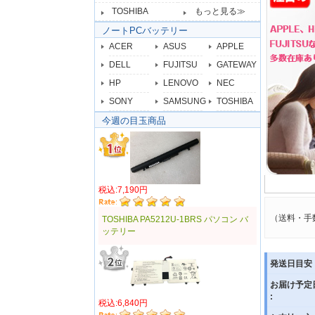
TOSHIBA
もっと見る≫
ノートPCバッテリー
ACER
ASUS
APPLE
DELL
FUJITSU
GATEWAY
HP
LENOVO
NEC
SONY
SAMSUNG
TOSHIBA
今週の目玉商品
税込:7,190円
（送料・手
TOSHIBA PA5212U-1BRS パソコン バ
ッテリー
発送日目安 
お届け予定
:
税込:6,840円