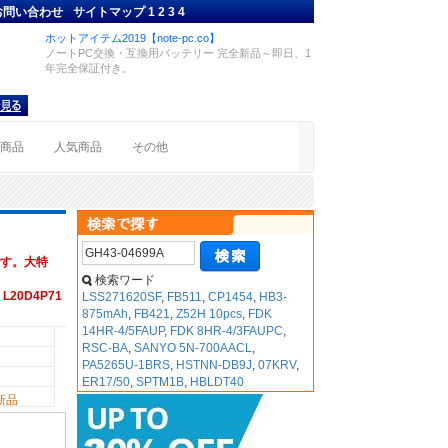
お問い合わせ
サイトマップ
1
2
3
4
ホットアイテム2019【note-pc.co】
ノートPC交換・互換用バッテリー 完全新品～即日、1
年完全保証付き。
着商品
人気商品
その他
す。大特
検索ワード
1 L20D4P71
LSS271620SF
,
FB511
,
CP1454
,
HB3-
875mAh
,
FB421
,
Z52H 10pcs
,
FDK
14HR-4/5FAUP
,
FDK 8HR-4/3FAUPC
,
RSC-BA
,
SANYO 5N-700AACL
,
PA5265U-1BRS
,
HSTNN-DB9J
,
07KRV
,
ER17/50
,
SPTM1B
,
HBLDT40
新品