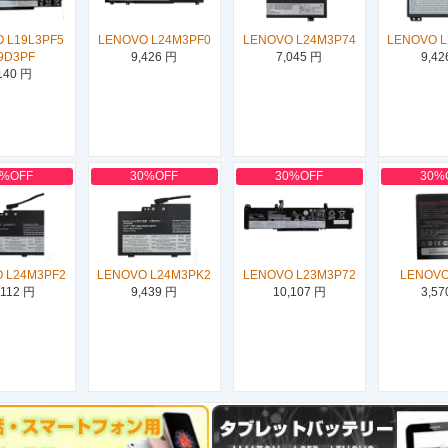
 L19L3PF5
LENOVO L24M3PF0
LENOVO L24M3P74
LENOVO 
9D3PF
9,426 円
7,045 円
9,42
140 円
0%OFF
30%OFF
30%OFF
30%
 L24M3PF2
LENOVO L24M3PK2
LENOVO L23M3P72
LENOVO
,112 円
9,439 円
10,107 円
3,57