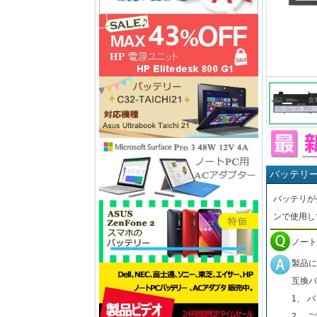
バッテリ
バッテリが
ンで使用し
ノート
製品に
互換バ
1、 
2、 