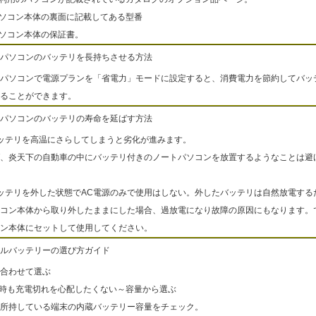
パソコン本体の裏面に記載してある型番
パソコン本体の保証書。
パソコンのバッテリを長持ちさせる方法
パソコンで電源プランを「省電力」モードに設定すると、消費電力を節約してバッ
ることができます。
パソコンのバッテリの寿命を延ばす方法
ッテリを高温にさらしてしまうと劣化が進みます。
、炎天下の自動車の中にバッテリ付きのノートパソコンを放置するようなことは避
ッテリを外した状態でAC電源のみで使用はしない。外したバッテリは自然放電する
コン本体から取り外したままにした場合、過放電になり故障の原因にもなります。
ン本体にセットして使用してください。
ルバッテリーの選び方ガイド
合わせて選ぶ
出時も充電切れを心配したくない～容量から選ぶ
所持している端末の内蔵バッテリー容量をチェック。