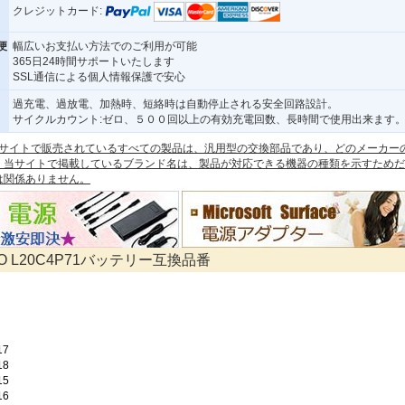
クレジットカード:
便
幅広いお支払い方法でのご利用が可能
365日24時間サポートいたします
SSL通信による個人情報保護で安心
過充電、過放電、加熱時、短絡時は自動停止される安全回路設計。
サイクルカウント:ゼロ、５００回以上の有効充電回数、長時間で使用出来ます
 本サイトで販売されているすべての製品は、汎用型の交換部品であり、どのメーカー
。当サイトで掲載しているブランド名は、製品が対応できる機器の種類を示すためだ
は関係ありません。
VO L20C4P71バッテリー互換品番
17
18
15
16