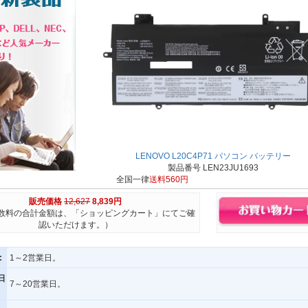
LENOVO L20C4P71 パソコン バッテリー
製品番号 LEN23JU1693
全国一律
送料560円
販売価格
12,627
8,839円
数料の合計金額は、「ショッピングカート」にてご確
認いただけます。）
:
1～2営業日。
日
7～20営業日。