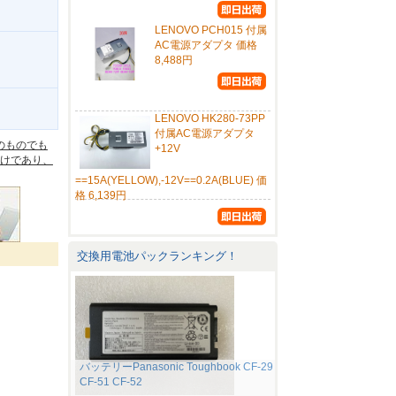
LENOVO PCH015 付属
AC電源アダプタ 価格
8,488円
。
LENOVO HK280-73PP
付属AC電源アダプタ
のものでも
+12V
けであり、
==15A(YELLOW),-12V==0.2A(BLUE) 価
格 6,139円
交換用電池パックランキング！
バッテリーPanasonic Toughbook CF-29
CF-51 CF-52