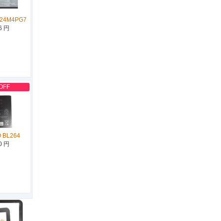
L24M4PG7
6 円
OFF
 BL264
0 円