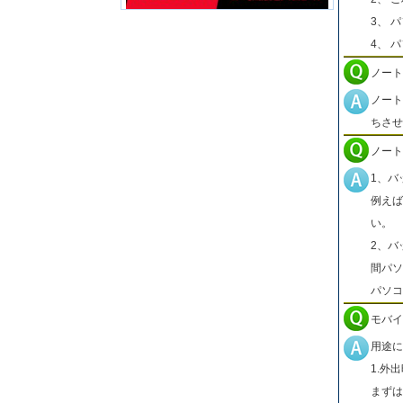
3、 
4、 
ノート
ノート
ちさせ
ノート
1、バ
例えば
い。
2、バ
間パソ
パソコ
モバイ
用途に
1.外
まずは