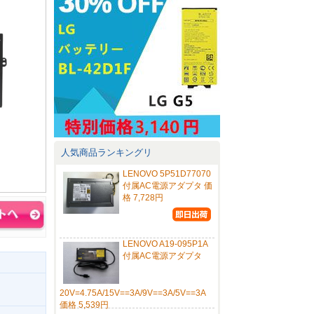
人気商品ランキングリ
LENOVO 5P51D77070
付属AC電源アダプタ 価
格 7,728円
LENOVO A19-095P1A
付属AC電源アダプタ
20V=4.75A/15V==3A/9V==3A/5V==3A
価格 5,539円