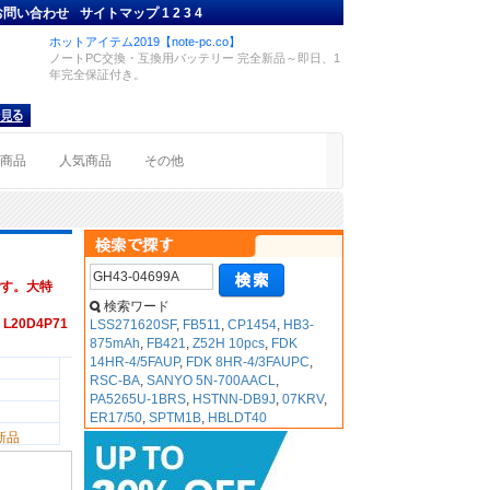
お問い合わせ
サイトマップ
1
2
3
4
ホットアイテム2019【note-pc.co】
ノートPC交換・互換用バッテリー 完全新品～即日、1
年完全保証付き。
着商品
人気商品
その他
す。大特
検索ワード
1 L20D4P71
LSS271620SF
,
FB511
,
CP1454
,
HB3-
875mAh
,
FB421
,
Z52H 10pcs
,
FDK
14HR-4/5FAUP
,
FDK 8HR-4/3FAUPC
,
RSC-BA
,
SANYO 5N-700AACL
,
PA5265U-1BRS
,
HSTNN-DB9J
,
07KRV
,
ER17/50
,
SPTM1B
,
HBLDT40
新品