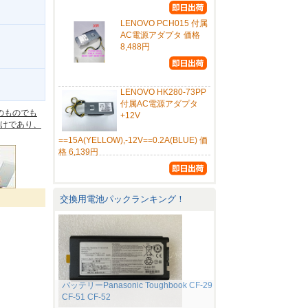
LENOVO PCH015 付属
AC電源アダプタ 価格
8,488円
。
LENOVO HK280-73PP
付属AC電源アダプタ
のものでも
+12V
けであり、
==15A(YELLOW),-12V==0.2A(BLUE) 価
格 6,139円
交換用電池パックランキング！
バッテリーPanasonic Toughbook CF-29
CF-51 CF-52