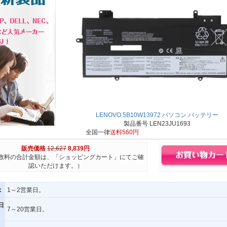
LENOVO 5B10W13972 パソコン バッテリー
製品番号 LEN23JU1693
全国一律
送料560円
販売価格
12,627
8,839円
数料の合計金額は、「ショッピングカート」にてご確
認いただけます。）
:
1～2営業日。
日
7～20営業日。