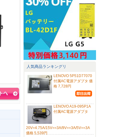
人気商品ランキングリ
LENOVO 5P51D77070
付属AC電源アダプタ 価
格 7,728円
LENOVO A19-095P1A
付属AC電源アダプタ
20V=4.75A/15V==3A/9V==3A/5V==3A
価格 5,539円