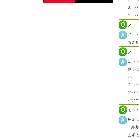
3、 
4、 
ノート
ノート
ちさせ
ノート
1、バ
例えば
い。
2、バ
間パソ
パソコ
モバイ
用途に
1.外
まずは