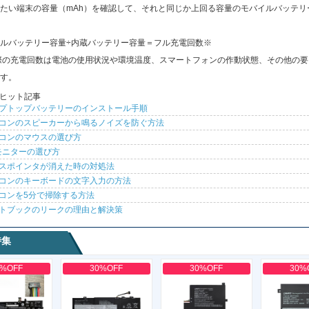
たい端末の容量（mAh）を確認して、それと同じか上回る容量のモバイルバッテリ
ルバッテリー容量÷内蔵バッテリー容量＝フル充電回数※
際の充電回数は電池の使用状況や環境温度、スマートフォンの作動状態、その他の要
す。
ヒット記事
プトップバッテリーのインストール手順
コンのスピーカーから鳴るノイズを防ぐ方法
コンのマウスの選び方
モニターの選び方
スポインタが消えた時の対処法
コンのキーボードの文字入力の方法
コンを5分で掃除する方法
トブックのリークの理由と解決策
特集
0%OFF
30%OFF
30%OFF
30%