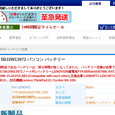
携帯電話
タブレットPC
送料無料商品
電源ユニット
新
13972バッテリー交換
O 5B10W13972 パソコン バッテリー
消耗品であるバッテリーは、持ち時間が短くなってきたら、バッテリー交換が必要で
O 5B10W13972ノートPCバッテリー,LENOVO内蔵電池TYP.3695mAh/57Wh, RAT.
Wh 15.44V/15.48V (Compatible with each other),互換品番 L20M4P71 L20C4P7
B10... ,対応機種Lenovo ThinkPad X1 Cardon 9th 10th
For LENOVO
カラー
Black
TYP.3695mAh/57Wh, RAT.
サイズ
3610mAh/56Wh
15.44V/15.48V (Compatible
充電池種類
Li-ion
with each other)
在庫有り
製品の状態
交換用バッテリー、