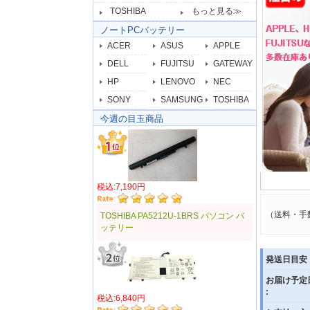
TOSHIBA
もっと見る≫
ノートPCバッテリー
ACER
ASUS
APPLE
DELL
FUJITSU
GATEWAY
HP
LENOVO
NEC
SONY
SAMSUNG
TOSHIBA
今週の目玉商品
税込:7,190円
（送料・手
TOSHIBA PA5212U-1BRS パソコン バ
ッテリー
発送日目安 
お届け予定
:
税込:6,840円