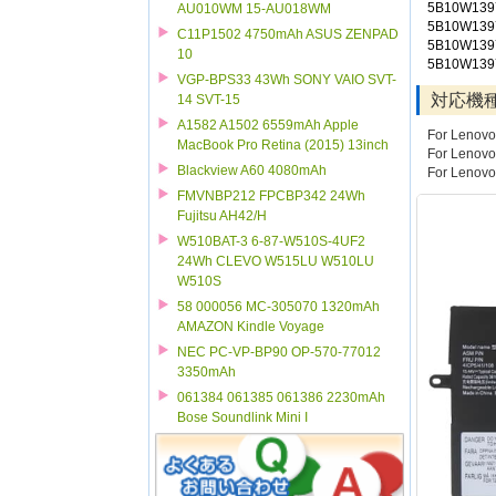
5B10W139
AU010WM 15-AU018WM
5B10W139
C11P1502 4750mAh ASUS ZENPAD
5B10W139
10
5B10W139
VGP-BPS33 43Wh SONY VAIO SVT-
対応機
14 SVT-15
A1582 A1502 6559mAh Apple
For Lenovo
MacBook Pro Retina (2015) 13inch
For Lenovo
Blackview A60 4080mAh
For Lenov
FMVNBP212 FPCBP342 24Wh
Fujitsu AH42/H
W510BAT-3 6-87-W510S-4UF2
24Wh CLEVO W515LU W510LU
W510S
58 000056 MC-305070 1320mAh
AMAZON Kindle Voyage
NEC PC-VP-BP90 OP-570-77012
3350mAh
061384 061385 061386 2230mAh
Bose Soundlink Mini I