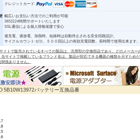
クレジットカード:
便
幅広いお支払い方法でのご利用が可能
365日24時間サポートいたします
SSL通信による個人情報保護で安心
過充電、過放電、加熱時、短絡時は自動停止される安全回路設計。
サイクルカウント:ゼロ、５００回以上の有効充電回数、長時間で使用出来ます
 本サイトで販売されているすべての製品は、汎用型の交換部品であり、どのメーカー
。当サイトで掲載しているブランド名は、製品が対応できる機器の種類を示すためだ
は関係ありません。
VO 5B10W13972バッテリー互換品番
17
18
15
16