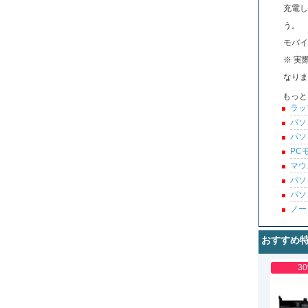
充電し
う。
モバイ
※ 実
なりま
もっと
ラッ
パソ
パソ
PC
マウ
パソ
パソ
ノー
おすすめ
3