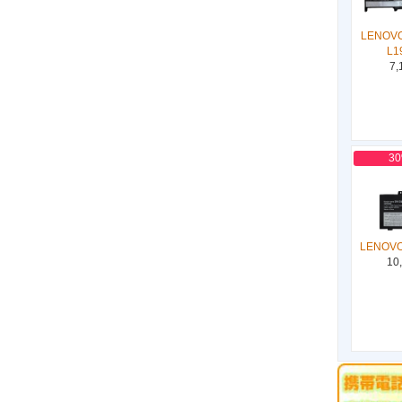
LENOVO
L1
7,
3
LENOVO
10