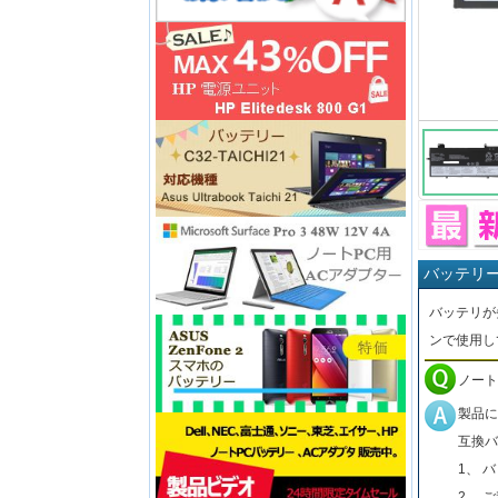
バッテリ
バッテリが
ンで使用し
ノート
製品に
互換バ
1、 
2、 