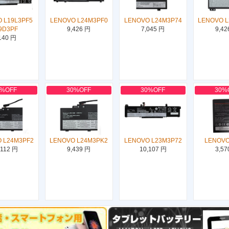
 L19L3PF5
LENOVO L24M3PF0
LENOVO L24M3P74
LENOVO 
9D3PF
9,426 円
7,045 円
9,42
140 円
0%OFF
30%OFF
30%OFF
30%
 L24M3PF2
LENOVO L24M3PK2
LENOVO L23M3P72
LENOVO
,112 円
9,439 円
10,107 円
3,57