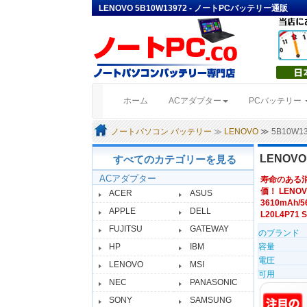
LENOVO 5B10W13972 - ノートPCバッテリー通販
(current)
ホーム
ACアダプター
PCバッテリー
ノートパソコン バッテリー
≫
LENOVO
≫ 5B10W
LENOV
すべてのカテゴリーを見る
ACアダプター
寿命のある
価！ LENOV
ACER
ASUS
3610mAh/56
APPLE
DELL
L20L4P71 S
FUJITSU
GATEWAY
のブランド
HP
IBM
容量
電圧
LENOVO
MSI
可用
NEC
PANASONIC
SONY
SAMSUNG