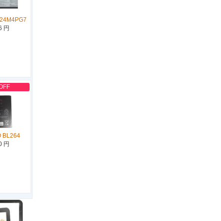
L24M4PG7
6 円
OFF
 BL264
0 円