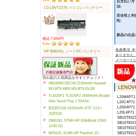
お支払い方
法:
LG LBV7227E パソコン バッテリー
安全性と利
性:
新品の出品:
税込:7,840円
免責事項:
HP BM04XL ノートPC バッテリー
ありません
メーカーと
売れ筋の人気商品を今すぐチェック！
HB2899C0ECW 5100mAh Huawei
LENO
M3-BTV-W09 M3-BTV-DL09
TLI020F1 TLi020F2 2000mAh Alcatel
L20M4P71
One Touch Pop 2 5042d
L20C4P71
L20D4P71
B2Q55100 3420mAh HTC U12+
L20L4P71
2Q5530
SB10T832
OM03XL 57Wh HP EliteBook X360
SB10T832
1030 G2
SB10T832
SB10T832
BP02XL 41Wh HP Pavilion 15-