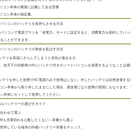
パソコン本体の裏面に記載してある型番
パソコン本体の保証書。
パソコンのバッテリを長持ちさせる方法
パソコンで電源プランを「省電力」モードに設定すると、消費電力を節約してバッ
ることができます。
パソコンのバッテリの寿命を延ばす方法
ッテリを高温にさらしてしまうと劣化が進みます。
、炎天下の自動車の中にバッテリ付きのノートパソコンを放置するようなことは避
ッテリを外した状態でAC電源のみで使用はしない。外したバッテリは自然放電する
コン本体から取り外したままにした場合、過放電になり故障の原因にもなります。
ン本体にセットして使用してください。
ルバッテリーの選び方ガイド
合わせて選ぶ
出時も充電切れを心配したくない～容量から選ぶ
所持している端末の内蔵バッテリー容量をチェック。