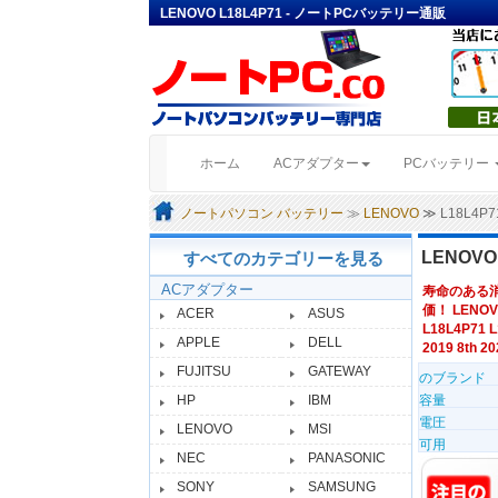
LENOVO L18L4P71 - ノートPCバッテリー通販
(current)
ホーム
ACアダプター
PCバッテリー
ノートパソコン バッテリー
≫
LENOVO
≫ L18L4
LENOV
すべてのカテゴリーを見る
ACアダプター
寿命のある
価！ LENOV
ACER
ASUS
L18L4P71 L
APPLE
DELL
2019 8th 20
FUJITSU
GATEWAY
のブランド
HP
IBM
容量
電圧
LENOVO
MSI
可用
NEC
PANASONIC
SONY
SAMSUNG