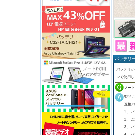
バッテリ
バッテリが
ンで使用し
ノート
製品に
互換バ
1、 
2、 
3、 
4、 