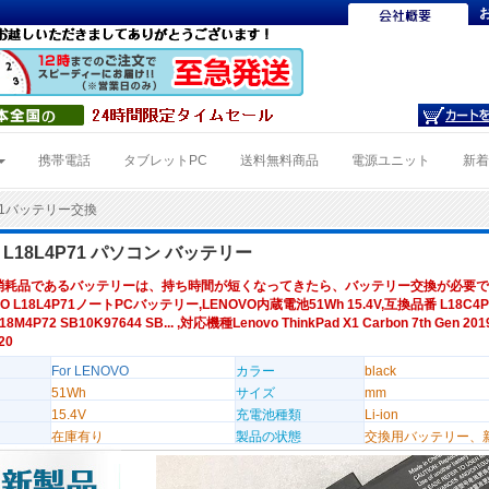
携帯電話
タブレットPC
送料無料商品
電源ユニット
新
P71バッテリー交換
O L18L4P71 パソコン バッテリー
消耗品であるバッテリーは、持ち時間が短くなってきたら、バッテリー交換が必要で
O L18L4P71ノートPCバッテリー,LENOVO内蔵電池51Wh 15.4V,互換品番 L18C4P
18M4P72 SB10K97644 SB... ,対応機種Lenovo ThinkPad X1 Carbon 7th Gen 2019
20
For LENOVO
カラー
black
51Wh
サイズ
mm
15.4V
充電池種類
Li-ion
在庫有り
製品の状態
交換用バッテリー、