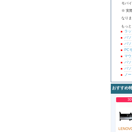
モバイ
※ 実
なりま
もっと
ラッ
パソ
パソ
PC
マウ
パソ
パソ
ノー
おすすめ
3
LENOVO