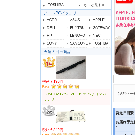
TOSHIBA
もっと見る≫
ノートPCバッテリー
ACER
ASUS
APPLE
DELL
FUJITSU
GATEWAY
HP
LENOVO
NEC
SONY
SAMSUNG
TOSHIBA
今週の目玉商品
税込:7,190円
（送料・手
TOSHIBA PA5212U-1BRS パソコン バ
ッテリー
発送日目安 
お届け予定
:
税込:6,840円