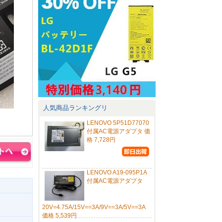
人気商品ランキングリ
LENOVO 5P51D77070
付属AC電源アダプタ 価
格 7,728円
LENOVO A19-095P1A
付属AC電源アダプタ
20V=4.75A/15V==3A/9V==3A/5V==3A
価格 5,539円