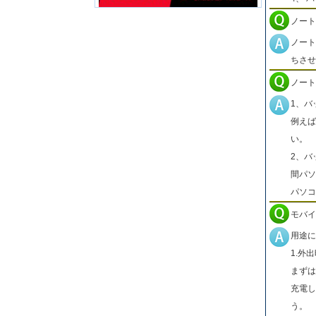
ノート
ノート
ちさせ
ノート
1、バ
例えば
い。
2、バ
間パソ
パソコ
モバイ
用途に
1.外
まずは
充電し
う。