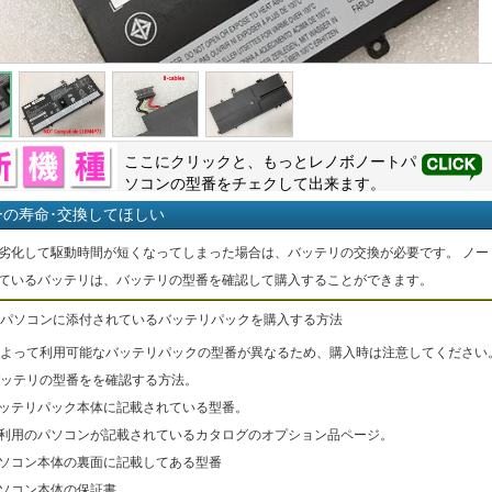
ここにクリックと、もっと
レノボ
ノートパ
ソコンの型番をチェクして出来ます。
ーの寿命･交換してほしい
劣化して駆動時間が短くなってしまった場合は、バッテリの交換が必要です。 ノー
ているバッテリは、バッテリの型番を確認して購入することができます。
パソコンに添付されているバッテリパックを購入する方法
よって利用可能なバッテリパックの型番が異なるため、購入時は注意してください
ッテリの型番をを確認する方法。
バッテリパック本体に記載されている型番。
ご利用のパソコンが記載されているカタログのオプション品ページ。
パソコン本体の裏面に記載してある型番
パソコン本体の保証書。