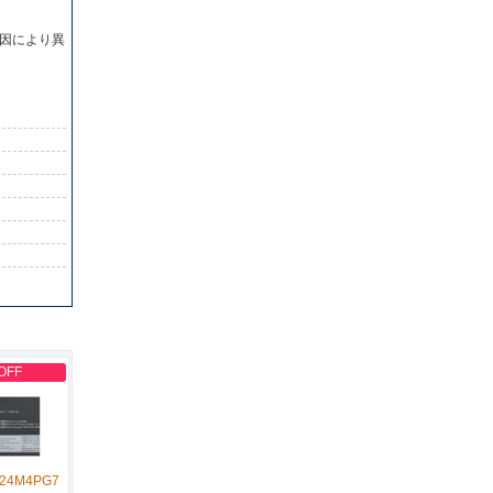
因により異
OFF
L24M4PG7