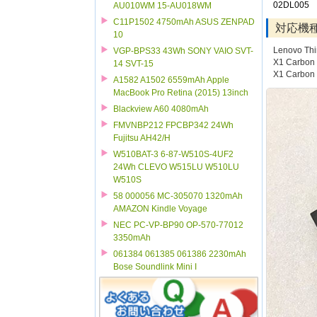
02DL005
AU010WM 15-AU018WM
C11P1502 4750mAh ASUS ZENPAD
対応機
10
Lenovo Thi
VGP-BPS33 43Wh SONY VAIO SVT-
X1 Carbon
14 SVT-15
X1 Carbon
A1582 A1502 6559mAh Apple
MacBook Pro Retina (2015) 13inch
Blackview A60 4080mAh
FMVNBP212 FPCBP342 24Wh
Fujitsu AH42/H
W510BAT-3 6-87-W510S-4UF2
24Wh CLEVO W515LU W510LU
W510S
58 000056 MC-305070 1320mAh
AMAZON Kindle Voyage
NEC PC-VP-BP90 OP-570-77012
3350mAh
061384 061385 061386 2230mAh
Bose Soundlink Mini I