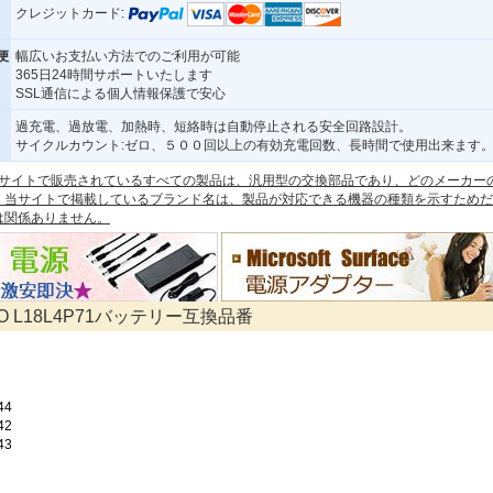
クレジットカード:
便
幅広いお支払い方法でのご利用が可能
365日24時間サポートいたします
SSL通信による個人情報保護で安心
過充電、過放電、加熱時、短絡時は自動停止される安全回路設計。
サイクルカウント:ゼロ、５００回以上の有効充電回数、長時間で使用出来ます
 本サイトで販売されているすべての製品は、汎用型の交換部品であり、どのメーカー
。当サイトで掲載しているブランド名は、製品が対応できる機器の種類を示すためだ
は関係ありません。
VO L18L4P71バッテリー互換品番
44
42
43