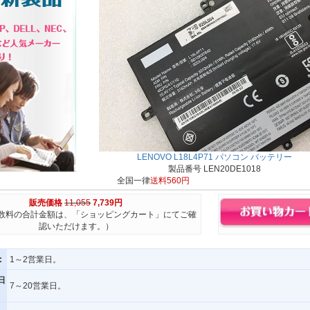
LENOVO L18L4P71 パソコン バッテリー
製品番号 LEN20DE1018
全国一律
送料560円
販売価格
11,055
7,739円
数料の合計金額は、「ショッピングカート」にてご確
認いただけます。）
:
1～2営業日。
日
7～20営業日。