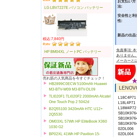
お支払い方
法:
LG LBV7227E パソコン バッテリー
安全性と利
性:
新品の出品:
税込:7,840円
免責事項:
HP BM04XL ノートPC バッテリー
ありません
メーカーと
売れ筋の人気商品を今すぐチェック！
HB2899C0ECW 5100mAh Huawei
LENO
M3-BTV-W09 M3-BTV-DL09
TLI020F1 TLi020F2 2000mAh Alcatel
L18C4P71
One Touch Pop 2 5042d
L18L4P71
L18M4P72
B2Q55100 3420mAh HTC U12+
SB10K976
2Q5530
SB10K976
OM03XL 57Wh HP EliteBook X360
SB10K976
1030 G2
02DL006
02DL004
BP02XL 41Wh HP Pavilion 15-