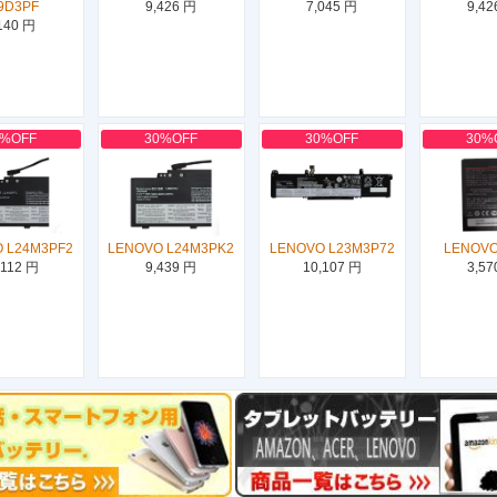
9D3PF
9,426 円
7,045 円
9,42
140 円
0%OFF
30%OFF
30%OFF
30%
 L24M3PF2
LENOVO L24M3PK2
LENOVO L23M3P72
LENOVO
,112 円
9,439 円
10,107 円
3,57