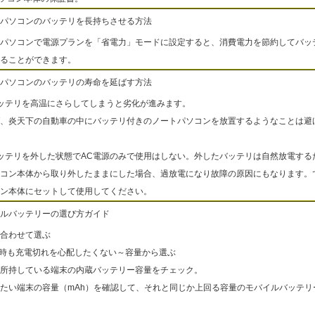
パソコンのバッテリを長持ちさせる方法
パソコンで電源プランを「省電力」モードに設定すると、消費電力を節約してバッ
ることができます。
パソコンのバッテリの寿命を延ばす方法
ッテリを高温にさらしてしまうと劣化が進みます。
、炎天下の自動車の中にバッテリ付きのノートパソコンを放置するようなことは避
ッテリを外した状態でAC電源のみで使用はしない。外したバッテリは自然放電する
コン本体から取り外したままにした場合、過放電になり故障の原因にもなります。
ン本体にセットして使用してください。
ルバッテリーの選び方ガイド
合わせて選ぶ
出時も充電切れを心配したくない～容量から選ぶ
所持している端末の内蔵バッテリー容量をチェック。
たい端末の容量（mAh）を確認して、それと同じか上回る容量のモバイルバッテリ