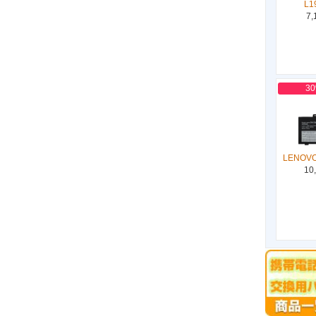
L1
7,
3
LENOVO
10