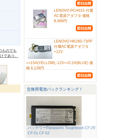
LENOVO PCH015 付属
AC電源アダプタ 価格
8,488円
。
LENOVO HK280-73PP
付属AC電源アダプタ
のものでも
+12V
けであり、
==15A(YELLOW),-12V==0.2A(BLUE) 価
格 6,139円
交換用電池パックランキング！
バッテリーPanasonic Toughbook CF-29
CF-51 CF-52