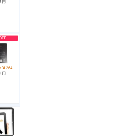
6 円
OFF
 BL264
0 円