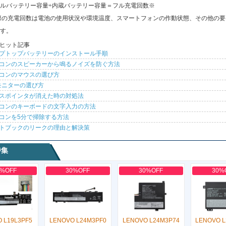
ルバッテリー容量÷内蔵バッテリー容量＝フル充電回数※
際の充電回数は電池の使用状況や環境温度、スマートフォンの作動状態、その他の要
す。
ヒット記事
プトップバッテリーのインストール手順
コンのスピーカーから鳴るノイズを防ぐ方法
コンのマウスの選び方
モニターの選び方
スポインタが消えた時の対処法
コンのキーボードの文字入力の方法
コンを5分で掃除する方法
トブックのリークの理由と解決策
特集
0%OFF
30%OFF
30%OFF
30%
 L19L3PF5
LENOVO L24M3PF0
LENOVO L24M3P74
LENOVO 