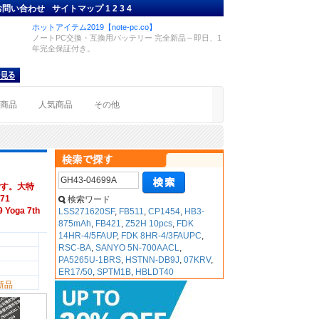
お問い合わせ
サイトマップ
1
2
3
4
ホットアイテム2019【note-pc.co】
ノートPC交換・互換用バッテリー 完全新品～即日、1
年完全保証付き。
着商品
人気商品
その他
す。大特
71
検索ワード
 Yoga 7th
LSS271620SF
,
FB511
,
CP1454
,
HB3-
875mAh
,
FB421
,
Z52H 10pcs
,
FDK
14HR-4/5FAUP
,
FDK 8HR-4/3FAUPC
,
RSC-BA
,
SANYO 5N-700AACL
,
PA5265U-1BRS
,
HSTNN-DB9J
,
07KRV
,
ER17/50
,
SPTM1B
,
HBLDT40
新品