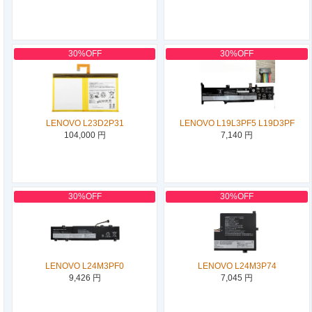
30%OFF
30%OFF
LENOVO L23D2P31
LENOVO L19L3PF5 L19D3PF
104,000 円
7,140 円
30%OFF
30%OFF
LENOVO L24M3PF0
LENOVO L24M3P74
9,426 円
7,045 円