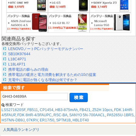
関連商品を探す
各種交換用バッテリーもございます。
LENOVOノートPCバッテリーモデルナンバー
SB10K97644
L18C4P71
L18L4P71
携帯電話の膨らみの理由
携帯電話の暖房と電力消費を解決するための10の提案
充電中に電話が熱くなる理由は何ですか？
検索ワード
LSS271620SF
,
FB511
,
CP1454
,
HB3-875mAh
,
FB421
,
Z52H 10pcs
,
FDK 14HR-
4/5FAUP
,
FDK 8HR-4/3FAUPC
,
RSC-BA
,
SANYO 5N-700AACL
,
PA5265U-1BRS
,
HSTNN-DB9J
,
07KRV
,
ER17/50
,
SPTM1B
,
HBLDT40
人気商品ランキングリ