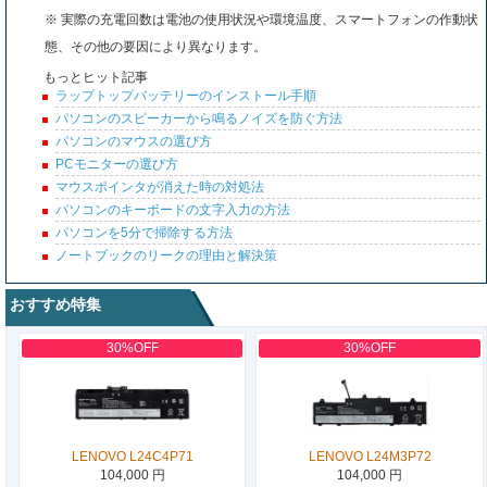
※ 実際の充電回数は電池の使用状況や環境温度、スマートフォンの作動状
態、その他の要因により異なります。
もっとヒット記事
ラップトップバッテリーのインストール手順
パソコンのスピーカーから鳴るノイズを防ぐ方法
パソコンのマウスの選び方
PCモニターの選び方
マウスポインタが消えた時の対処法
パソコンのキーボードの文字入力の方法
パソコンを5分で掃除する方法
ノートブックのリークの理由と解決策
おすすめ特集
30%OFF
30%OFF
LENOVO L24C4P71
LENOVO L24M3P72
104,000 円
104,000 円