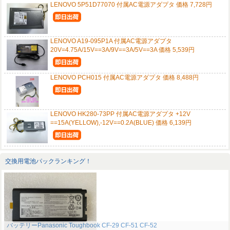
LENOVO 5P51D77070 付属AC電源アダプタ 価格 7,728円
LENOVO A19-095P1A 付属AC電源アダプタ
20V=4.75A/15V==3A/9V==3A/5V==3A 価格 5,539円
LENOVO PCH015 付属AC電源アダプタ 価格 8,488円
LENOVO HK280-73PP 付属AC電源アダプタ +12V
==15A(YELLOW),-12V==0.2A(BLUE) 価格 6,139円
交換用電池パックランキング！
バッテリーPanasonic Toughbook CF-29 CF-51 CF-52