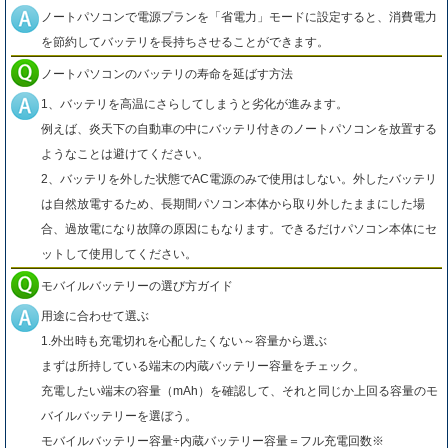
ノートパソコンで電源プランを「省電力」モードに設定すると、消費電力
を節約してバッテリを長持ちさせることができます。
ノートパソコンのバッテリの寿命を延ばす方法
1、バッテリを高温にさらしてしまうと劣化が進みます。
例えば、炎天下の自動車の中にバッテリ付きのノートパソコンを放置する
ようなことは避けてください。
2、バッテリを外した状態でAC電源のみで使用はしない。外したバッテリ
は自然放電するため、長期間パソコン本体から取り外したままにした場
合、過放電になり故障の原因にもなります。できるだけパソコン本体にセ
ットして使用してください。
モバイルバッテリーの選び方ガイド
用途に合わせて選ぶ
1.外出時も充電切れを心配したくない～容量から選ぶ
まずは所持している端末の内蔵バッテリー容量をチェック。
充電したい端末の容量（mAh）を確認して、それと同じか上回る容量のモ
バイルバッテリーを選ぼう。
モバイルバッテリー容量÷内蔵バッテリー容量＝フル充電回数※