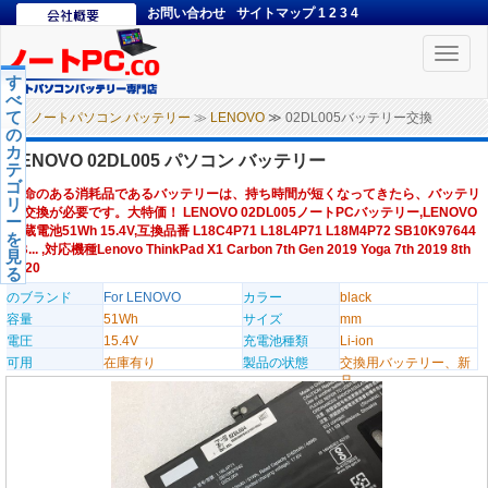
お問い合わせ
サイトマップ
1
2
3
4
Toggle
naviga
す
べ
て
ノートパソコン バッテリー
≫
LENOVO
≫ 02DL005バッテリー交換
の
カ
LENOVO 02DL005 パソコン バッテリー
テ
ゴ
寿命のある消耗品であるバッテリーは、持ち時間が短くなってきたら、バッテリ
リ
ー交換が必要です。大特価！ LENOVO 02DL005ノートPCバッテリー,LENOVO
ー
内蔵電池51Wh 15.4V,互換品番 L18C4P71 L18L4P71 L18M4P72 SB10K97644
を
SB... ,対応機種Lenovo ThinkPad X1 Carbon 7th Gen 2019 Yoga 7th 2019 8th
見
2020
る
のブランド
For LENOVO
カラー
black
容量
51Wh
サイズ
mm
電圧
15.4V
充電池種類
Li-ion
可用
在庫有り
製品の状態
交換用バッテリー、新
品