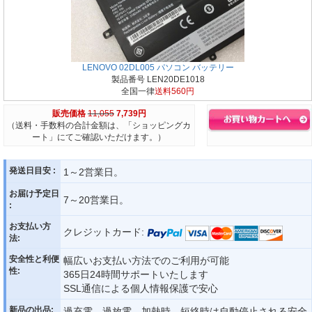
LENOVO 02DL005 パソコン バッテリー
製品番号 LEN20DE1018
全国一律
送料560円
販売価格
11,055
7,739円
（送料・手数料の合計金額は、「ショッピングカ
ート」にてご確認いただけます。）
発送日目安 :
1～2営業日。
お届け予定日
7～20営業日。
:
お支払い方
クレジットカード:
法:
安全性と利便
幅広いお支払い方法でのご利用が可能
性:
365日24時間サポートいたします
SSL通信による個人情報保護で安心
新品の出品:
過充電、過放電、加熱時、短絡時は自動停止される安全