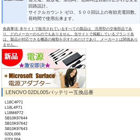
回路設計。
サイクルカウント:ゼロ、５００回以上の有効充電回数、
長時間で使用出来ます。
免責事項: 本サイトで販売されているすべての製品は、汎用型の交換部品であ
り、どのメーカーのものでもありません。当サイトで掲載しているブランド名
は、製品が対応できる機器の種類を示すためだけであり、メーカーとは関係あり
ません。
LENOVO 02DL005バッテリー互換品番
L18C4P71
L18L4P71
L18M4P72
SB10K97644
SB10K97642
SB10K97643
02DL006
02DL004