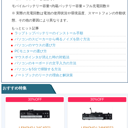
モバイルバッテリー容量÷内蔵バッテリー容量＝フル充電回数※
※ 実際の充電回数は電池の使用状況や環境温度、スマートフォンの作動状
態、その他の要因により異なります。
もっとヒット記事
ラップトップバッテリーのインストール手順
パソコンのスピーカーから鳴るノイズを防ぐ方法
パソコンのマウスの選び方
PCモニターの選び方
マウスポインタが消えた時の対処法
パソコンのキーボードの文字入力の方法
パソコンを5分で掃除する方法
ノートブックのリークの理由と解決策
おすすめ特集
30%OFF
30%OFF
LENOVO L24C4P71
LENOVO L24M3P72