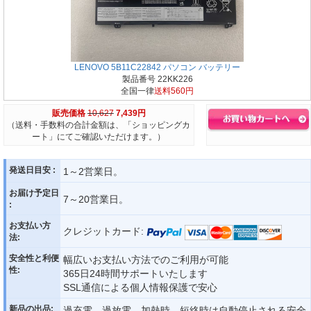
LENOVO 5B11C22842 パソコン バッテリー
製品番号 22KK226
全国一律
送料560円
販売価格
10,627
7,439円
（送料・手数料の合計金額は、「ショッピングカ
ート」にてご確認いただけます。）
発送日目安 :
1～2営業日。
お届け予定日
7～20営業日。
:
お支払い方
クレジットカード:
法:
安全性と利便
幅広いお支払い方法でのご利用が可能
性:
365日24時間サポートいたします
SSL通信による個人情報保護で安心
新品の出品:
過充電、過放電、加熱時、短絡時は自動停止される安全