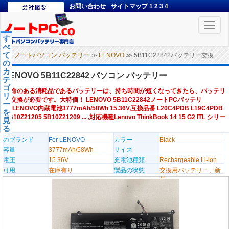
お問い合わせ
サイトマップ
1
2
3
4
Toggle
naviga
す
べ
て
ノートパソコン バッテリー
≫
LENOVO
≫ 5B11C22842バッテリー交換
の
カ
LENOVO 5B11C22842 パソコン バッテリー
テ
ゴ
寿命のある消耗品であるバッテリーは、持ち時間が短くなってきたら、バッテリ
リ
ー交換が必要です。大特価！ LENOVO 5B11C22842ノートPCバッテリ
ー
ー,LENOVO内蔵電池3777mAh/58Wh 15.36V,互換品番 L20C4PDB L19C4PDB
を
SB10Z21205 5B10Z21209 ... ,対応機種Lenovo ThinkBook 14 15 G2 ITL シリー
見
ズ
る
のブランド
For LENOVO
カラー
Black
容量
3777mAh/58Wh
サイズ
電圧
15.36V
充電池種類
Rechargeable Li-ion
可用
在庫有り
製品の状態
交換用バッテリー、新
品