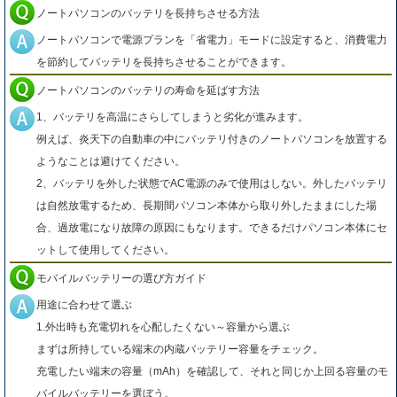
ノートパソコンのバッテリを長持ちさせる方法
ノートパソコンで電源プランを「省電力」モードに設定すると、消費電力
を節約してバッテリを長持ちさせることができます。
ノートパソコンのバッテリの寿命を延ばす方法
1、バッテリを高温にさらしてしまうと劣化が進みます。
例えば、炎天下の自動車の中にバッテリ付きのノートパソコンを放置する
ようなことは避けてください。
2、バッテリを外した状態でAC電源のみで使用はしない。外したバッテリ
は自然放電するため、長期間パソコン本体から取り外したままにした場
合、過放電になり故障の原因にもなります。できるだけパソコン本体にセ
ットして使用してください。
モバイルバッテリーの選び方ガイド
用途に合わせて選ぶ
1.外出時も充電切れを心配したくない～容量から選ぶ
まずは所持している端末の内蔵バッテリー容量をチェック。
充電したい端末の容量（mAh）を確認して、それと同じか上回る容量のモ
バイルバッテリーを選ぼう。