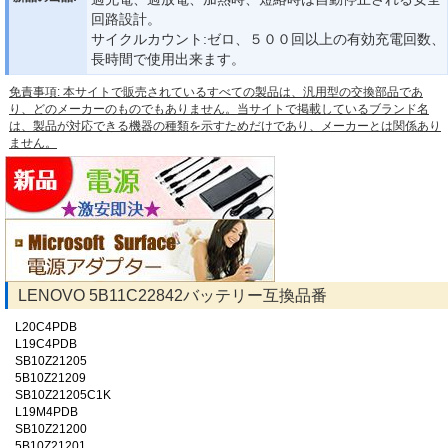
回路設計。
サイクルカウント:ゼロ、５００回以上の有効充電回数、
長時間で使用出来ます。
免責事項: 本サイトで販売されているすべての製品は、汎用型の交換部品であ
り、どのメーカーのものでもありません。当サイトで掲載しているブランド名
は、製品が対応できる機器の種類を示すためだけであり、メーカーとは関係あり
ません。
LENOVO 5B11C22842バッテリー互換品番
L20C4PDB
L19C4PDB
SB10Z21205
5B10Z21209
SB10Z21205C1K
L19M4PDB
SB10Z21200
5B10Z21201