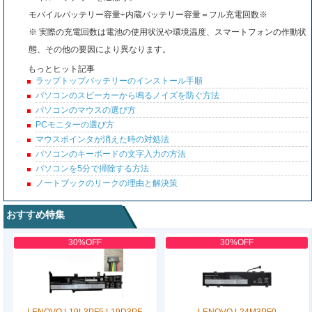
モバイルバッテリー容量÷内蔵バッテリー容量＝フル充電回数※
※ 実際の充電回数は電池の使用状況や環境温度、スマートフォンの作動状
態、その他の要因により異なります。
もっとヒット記事
ラップトップバッテリーのインストール手順
パソコンのスピーカーから鳴るノイズを防ぐ方法
パソコンのマウスの選び方
PCモニターの選び方
マウスポインタが消えた時の対処法
パソコンのキーボードの文字入力の方法
パソコンを5分で掃除する方法
ノートブックのリークの理由と解決策
おすすめ特集
30%OFF
30%OFF
LENOVO L19L3PF5 L19D3PF
LENOVO L24M3PF0