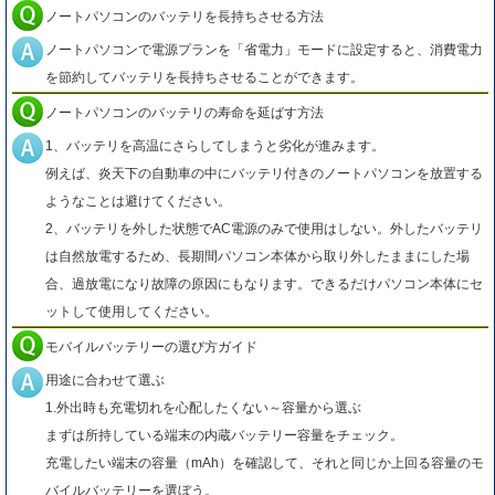
ノートパソコンのバッテリを長持ちさせる方法
ノートパソコンで電源プランを「省電力」モードに設定すると、消費電力
を節約してバッテリを長持ちさせることができます。
ノートパソコンのバッテリの寿命を延ばす方法
1、バッテリを高温にさらしてしまうと劣化が進みます。
例えば、炎天下の自動車の中にバッテリ付きのノートパソコンを放置する
ようなことは避けてください。
2、バッテリを外した状態でAC電源のみで使用はしない。外したバッテリ
は自然放電するため、長期間パソコン本体から取り外したままにした場
合、過放電になり故障の原因にもなります。できるだけパソコン本体にセ
ットして使用してください。
モバイルバッテリーの選び方ガイド
用途に合わせて選ぶ
1.外出時も充電切れを心配したくない～容量から選ぶ
まずは所持している端末の内蔵バッテリー容量をチェック。
充電したい端末の容量（mAh）を確認して、それと同じか上回る容量のモ
バイルバッテリーを選ぼう。