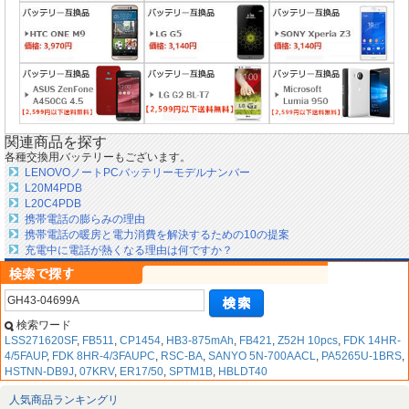
関連商品を探す
各種交換用バッテリーもございます。
LENOVOノートPCバッテリーモデルナンバー
L20M4PDB
L20C4PDB
携帯電話の膨らみの理由
携帯電話の暖房と電力消費を解決するための10の提案
充電中に電話が熱くなる理由は何ですか？
検索ワード
LSS271620SF
,
FB511
,
CP1454
,
HB3-875mAh
,
FB421
,
Z52H 10pcs
,
FDK 14HR-
4/5FAUP
,
FDK 8HR-4/3FAUPC
,
RSC-BA
,
SANYO 5N-700AACL
,
PA5265U-1BRS
,
HSTNN-DB9J
,
07KRV
,
ER17/50
,
SPTM1B
,
HBLDT40
人気商品ランキングリ