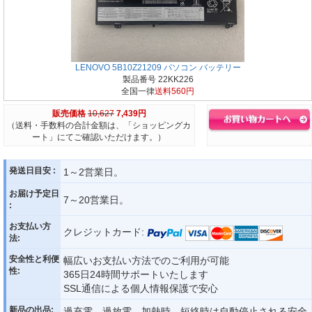
LENOVO 5B10Z21209 パソコン バッテリー
製品番号 22KK226
全国一律
送料560円
販売価格
10,627
7,439円
（送料・手数料の合計金額は、「ショッピングカ
ート」にてご確認いただけます。）
発送日目安 :
1～2営業日。
お届け予定日
7～20営業日。
:
お支払い方
クレジットカード:
法:
安全性と利便
幅広いお支払い方法でのご利用が可能
性:
365日24時間サポートいたします
SSL通信による個人情報保護で安心
新品の出品:
過充電、過放電、加熱時、短絡時は自動停止される安全