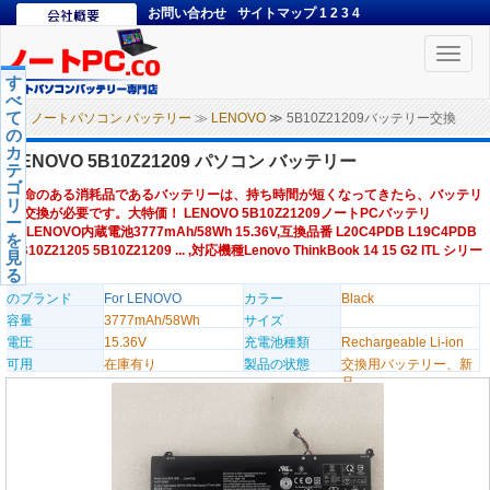
お問い合わせ
サイトマップ
1
2
3
4
Toggle
naviga
す
べ
て
ノートパソコン バッテリー
≫
LENOVO
≫ 5B10Z21209バッテリー交換
の
カ
LENOVO 5B10Z21209 パソコン バッテリー
テ
ゴ
寿命のある消耗品であるバッテリーは、持ち時間が短くなってきたら、バッテリ
リ
ー交換が必要です。大特価！ LENOVO 5B10Z21209ノートPCバッテリ
ー
ー,LENOVO内蔵電池3777mAh/58Wh 15.36V,互換品番 L20C4PDB L19C4PDB
を
SB10Z21205 5B10Z21209 ... ,対応機種Lenovo ThinkBook 14 15 G2 ITL シリー
見
ズ
る
のブランド
For LENOVO
カラー
Black
容量
3777mAh/58Wh
サイズ
電圧
15.36V
充電池種類
Rechargeable Li-ion
可用
在庫有り
製品の状態
交換用バッテリー、新
品