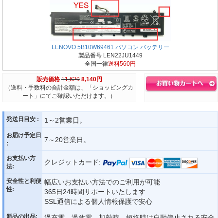
LENOVO 5B10W69461 パソコン バッテリー
製品番号 LEN22JU1449
全国一律
送料560円
販売価格
11,629
8,140円
（送料・手数料の合計金額は、「ショッピングカ
ート」にてご確認いただけます。）
発送日目安 :
1～2営業日。
お届け予定日
7～20営業日。
:
お支払い方
クレジットカード:
法:
安全性と利便
幅広いお支払い方法でのご利用が可能
性:
365日24時間サポートいたします
SSL通信による個人情報保護で安心
新品の出品:
過充電、過放電、加熱時、短絡時は自動停止される安全