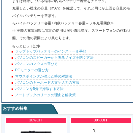
まずは所持している端末の内蔵バッテリー容量をチェック。
充電したい端末の容量（mAh）を確認して、それと同じか上回る容量のモ
バイルバッテリーを選ぼう。
モバイルバッテリー容量÷内蔵バッテリー容量＝フル充電回数※
※ 実際の充電回数は電池の使用状況や環境温度、スマートフォンの作動状
態、その他の要因により異なります。
もっとヒット記事
ラップトップバッテリーのインストール手順
パソコンのスピーカーから鳴るノイズを防ぐ方法
パソコンのマウスの選び方
PCモニターの選び方
マウスポインタが消えた時の対処法
パソコンのキーボードの文字入力の方法
パソコンを5分で掃除する方法
ノートブックのリークの理由と解決策
おすすめ特集
30%OFF
30%OFF