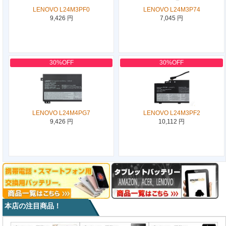
LENOVO L24M3PF0
LENOVO L24M3P74
9,426 円
7,045 円
30%OFF
30%OFF
LENOVO L24M4PG7
LENOVO L24M3PF2
9,426 円
10,112 円
本店の注目商品！