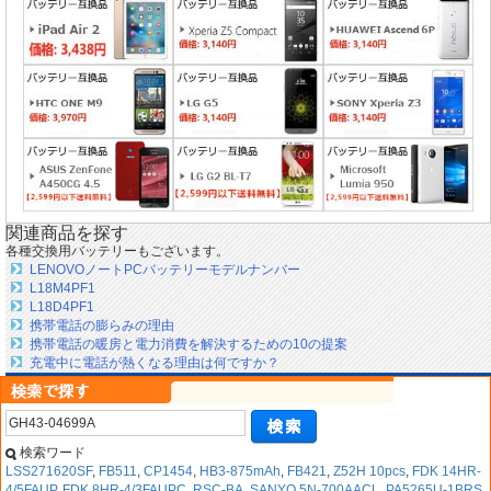
関連商品を探す
各種交換用バッテリーもございます。
LENOVOノートPCバッテリーモデルナンバー
L18M4PF1
L18D4PF1
携帯電話の膨らみの理由
携帯電話の暖房と電力消費を解決するための10の提案
充電中に電話が熱くなる理由は何ですか？
検索ワード
LSS271620SF
,
FB511
,
CP1454
,
HB3-875mAh
,
FB421
,
Z52H 10pcs
,
FDK 14HR-
4/5FAUP
,
FDK 8HR-4/3FAUPC
,
RSC-BA
,
SANYO 5N-700AACL
,
PA5265U-1BRS
,