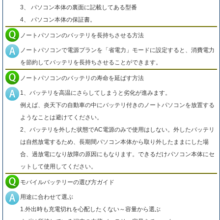
3、 パソコン本体の裏面に記載してある型番
4、 パソコン本体の保証書。
ノートパソコンのバッテリを長持ちさせる方法
ノートパソコンで電源プランを「省電力」モードに設定すると、消費電力
を節約してバッテリを長持ちさせることができます。
ノートパソコンのバッテリの寿命を延ばす方法
1、バッテリを高温にさらしてしまうと劣化が進みます。
例えば、炎天下の自動車の中にバッテリ付きのノートパソコンを放置する
ようなことは避けてください。
2、バッテリを外した状態でAC電源のみで使用はしない。外したバッテリ
は自然放電するため、長期間パソコン本体から取り外したままにした場
合、過放電になり故障の原因にもなります。できるだけパソコン本体にセ
ットして使用してください。
モバイルバッテリーの選び方ガイド
用途に合わせて選ぶ
1.外出時も充電切れを心配したくない～容量から選ぶ