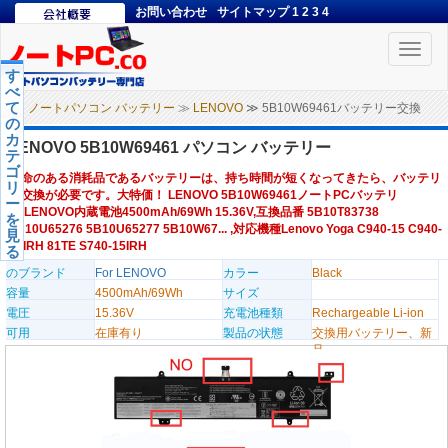
お問い合わせ
サイトマップ
1
2
3
4
Toggle
naviga
す
べ
て
ノートパソコン バッテリー
≫
LENOVO
≫ 5B10W69461バッテリー交換
の
カ
LENOVO 5B10W69461 パソコン バッテリー
テ
ゴ
寿命のある消耗品であるバッテリーは、持ち時間が短くなってきたら、バッテリ
リ
ー交換が必要です。大特価！ LENOVO 5B10W69461ノートPCバッテリ
ー
ー,LENOVO内蔵電池4500mAh/69Wh 15.36V,互換品番 5B10T83738
を
5B10U65276 5B10U65277 5B10W67... ,対応機種Lenovo Yoga C940-15 C940-
見
15IRH 81TE S740-15IRH
る
のブランド
For LENOVO
カラー
Black
容量
4500mAh/69Wh
サイズ
電圧
15.36V
充電池種類
Rechargeable Li-ion
可用
在庫有り
製品の状態
交換用バッテリー、新
品