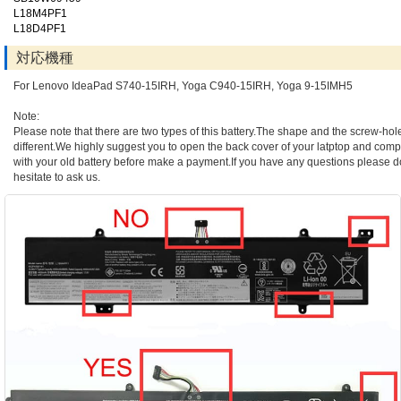
L18M4PF1
L18D4PF1
対応機種
For Lenovo IdeaPad S740-15IRH, Yoga C940-15IRH, Yoga 9-15IMH5
Note:
Please note that there are two types of this battery.The shape and the screw-hol
different.We highly suggest you to open the back cover of your latptop and compa
with your old battery before make a payment.If you have any questions please d
hesitate to ask us.