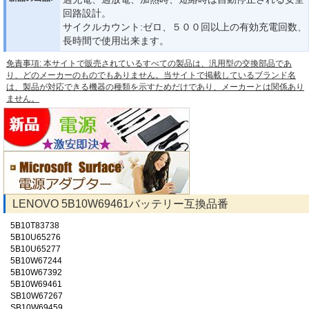
回路設計。
サイクルカウント:ゼロ、５００回以上の有効充電回数、
長時間で使用出来ます。
免責事項: 本サイトで販売されているすべての製品は、汎用型の交換部品であ
り、どのメーカーのものでもありません。当サイトで掲載しているブランド名
は、製品が対応できる機器の種類を示すためだけであり、メーカーとは関係あり
ません。
LENOVO 5B10W69461バッテリー互換品番
5B10T83738
5B10U65276
5B10U65277
5B10W67244
5B10W67392
5B10W69461
SB10W67267
SB10W69459