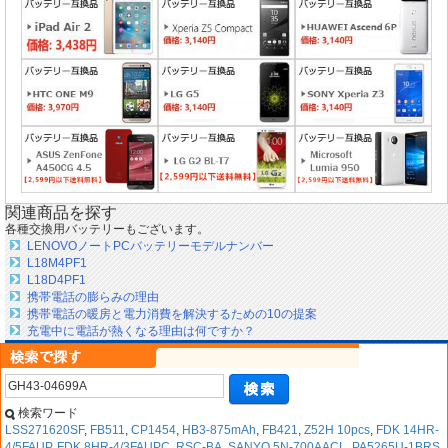
関連商品を探す
各種交換用バッテリーもございます。
LENOVOノートPCバッテリーモデルナンバー
L18M4PF1
L18D4PF1
携帯電話の膨らみの理由
携帯電話の暖房と電力消費を解決するための10の提案
充電中に電話が熱くなる理由は何ですか？
検索ワード
LSS271620SF
,
FB511
,
CP1454
,
HB3-875mAh
,
FB421
,
Z52H 10pcs
,
FDK 14HR-
4/5FAUP
,
FDK 8HR-4/3FAUPC
,
RSC-BA
,
SANYO 5N-700AACL
,
PA5265U-1BRS
,