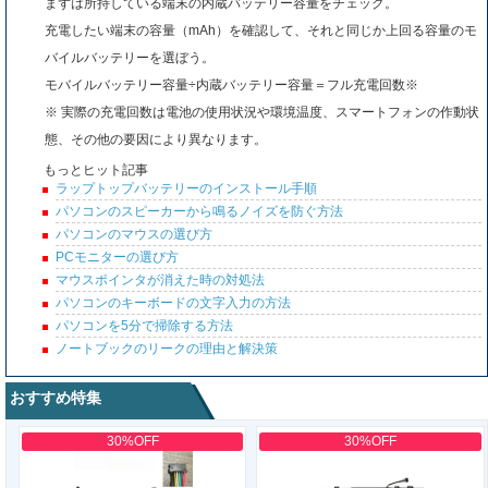
まずは所持している端末の内蔵バッテリー容量をチェック。
充電したい端末の容量（mAh）を確認して、それと同じか上回る容量のモ
バイルバッテリーを選ぼう。
モバイルバッテリー容量÷内蔵バッテリー容量＝フル充電回数※
※ 実際の充電回数は電池の使用状況や環境温度、スマートフォンの作動状
態、その他の要因により異なります。
もっとヒット記事
ラップトップバッテリーのインストール手順
パソコンのスピーカーから鳴るノイズを防ぐ方法
パソコンのマウスの選び方
PCモニターの選び方
マウスポインタが消えた時の対処法
パソコンのキーボードの文字入力の方法
パソコンを5分で掃除する方法
ノートブックのリークの理由と解決策
おすすめ特集
30%OFF
30%OFF