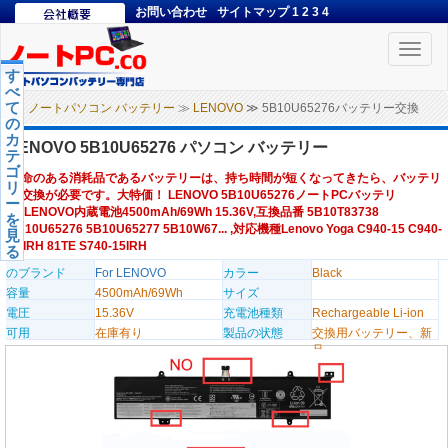
お問い合わせ
サイトマップ
1
2
3
4
Toggle
naviga
す
べ
て
ノートパソコン バッテリー
≫
LENOVO
≫ 5B10U65276バッテリー交換
の
カ
LENOVO 5B10U65276 パソコン バッテリー
テ
ゴ
寿命のある消耗品であるバッテリーは、持ち時間が短くなってきたら、バッテリ
リ
ー交換が必要です。大特価！ LENOVO 5B10U65276ノートPCバッテリ
ー
ー,LENOVO内蔵電池4500mAh/69Wh 15.36V,互換品番 5B10T83738
を
5B10U65276 5B10U65277 5B10W67... ,対応機種Lenovo Yoga C940-15 C940-
見
15IRH 81TE S740-15IRH
る
のブランド
For LENOVO
カラー
Black
容量
4500mAh/69Wh
サイズ
電圧
15.36V
充電池種類
Rechargeable Li-ion
可用
在庫有り
製品の状態
交換用バッテリー、新
品