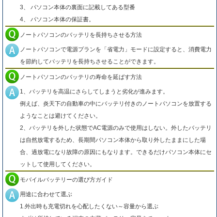
3、 パソコン本体の裏面に記載してある型番
4、 パソコン本体の保証書。
ノートパソコンのバッテリを長持ちさせる方法
ノートパソコンで電源プランを「省電力」モードに設定すると、消費電力
を節約してバッテリを長持ちさせることができます。
ノートパソコンのバッテリの寿命を延ばす方法
1、バッテリを高温にさらしてしまうと劣化が進みます。
例えば、炎天下の自動車の中にバッテリ付きのノートパソコンを放置する
ようなことは避けてください。
2、バッテリを外した状態でAC電源のみで使用はしない。外したバッテリ
は自然放電するため、長期間パソコン本体から取り外したままにした場
合、過放電になり故障の原因にもなります。できるだけパソコン本体にセ
ットして使用してください。
モバイルバッテリーの選び方ガイド
用途に合わせて選ぶ
1.外出時も充電切れを心配したくない～容量から選ぶ