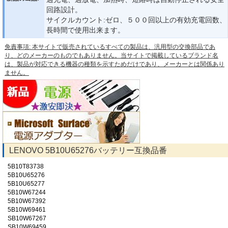
回路設計。
サイクルカウント:ゼロ、５００回以上の有効充電回数、
長時間で使用出来ます。
免責事項: 本サイトで販売されているすべての製品は、汎用型の交換部品であ
り、どのメーカーのものでもありません。当サイトで掲載しているブランド名
は、製品が対応できる機器の種類を示すためだけであり、メーカーとは関係あり
ません。
LENOVO 5B10U65276バッテリー互換品番
5B10T83738
5B10U65276
5B10U65277
5B10W67244
5B10W67392
5B10W69461
SB10W67267
SB10W69459