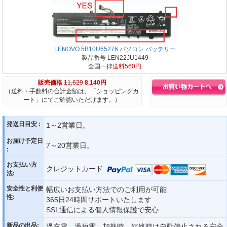
LENOVO 5B10U65276 パソコン バッテリー
製品番号 LEN22JU1449
全国一律
送料560円
販売価格
11,629
8,140円
（送料・手数料の合計金額は、「ショッピングカ
ート」にてご確認いただけます。）
発送日目安 :
1～2営業日。
お届け予定日
7～20営業日。
:
お支払い方
クレジットカード:
法:
安全性と利便
幅広いお支払い方法でのご利用が可能
性:
365日24時間サポートいたします
SSL通信による個人情報保護で安心
新品の出品:
過充電、過放電、加熱時、短絡時は自動停止される安全