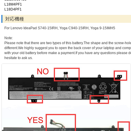
L18M4PF1
L18D4PF1
対応機種
For Lenovo IdeaPad S740-15IRH, Yoga C940-15IRH, Yoga 9-15IMH5
Note:
Please note that there are two types of this battery.The shape and the screw-hol
different.We highly suggest you to open the back cover of your latptop and compa
with your old battery before make a payment.If you have any questions please d
hesitate to ask us.