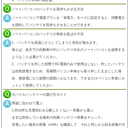
ノートパソコンのバッテリを長持ちさせる方法
ノートパソコンで電源プランを「省電力」モードに設定すると、消費電力
を節約してバッテリを長持ちさせることができます。
ノートパソコンのバッテリの寿命を延ばす方法
1、バッテリを高温にさらしてしまうと劣化が進みます。
例えば、炎天下の自動車の中にバッテリ付きのノートパソコンを放置する
ようなことは避けてください。
2、バッテリを外した状態でAC電源のみで使用はしない。外したバッテリ
は自然放電するため、長期間パソコン本体から取り外したままにした場
合、過放電になり故障の原因にもなります。できるだけパソコン本体にセ
ットして使用してください。
モバイルバッテリーの選び方ガイド
用途に合わせて選ぶ
1.外出時も充電切れを心配したくない～容量から選ぶ
まずは所持している端末の内蔵バッテリー容量をチェック。
充電したい端末の容量（mAh）を確認して、それと同じか上回る容量のモ