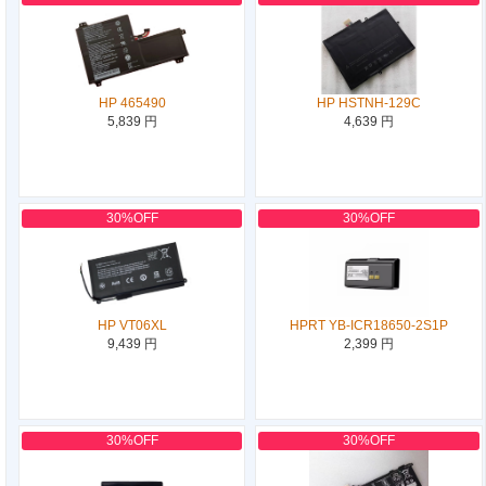
HP 465490
HP HSTNH-129C
5,839 円
4,639 円
30%OFF
30%OFF
HP VT06XL
HPRT YB-ICR18650-2S1P
9,439 円
2,399 円
30%OFF
30%OFF