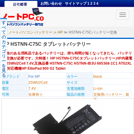
お問い合わせ
サイトマップ
1
2
3
4
Toggle
naviga
す
べ
て
ノートパソコン バッテリー
≫
HP
≫ HSTNN-C75Cバッテリー交換
の
カ
HP HSTNN-C75C タブレットバッテリー
テ
ゴ
寿命のある消耗品であるバッテリーは、持ち時間が短くなってきたら、バッテリ
リ
ー交換が必要です。大特価！ HP HSTNN-C75Cタブレットバッテリー,HP内蔵電
ー
池25Wh/2Cell 7.4V,互換品番 HSTNN-C75C HSTNN-IB3U 685368-1C1 AT02XL
を
... ,対応機種HP ElitePad 900 G1 Tablet
見
る
のブランド
For HP
カラー
black
容量
25Wh/2Cell
サイズ
電圧
7.4V
充電池種類
Li-ion
可用
在庫有り
製品の状態
交換用バッテリー、新
品