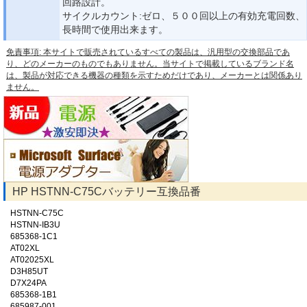
回路設計。
サイクルカウント:ゼロ、５００回以上の有効充電回数、
長時間で使用出来ます。
免責事項: 本サイトで販売されているすべての製品は、汎用型の交換部品であ
り、どのメーカーのものでもありません。当サイトで掲載しているブランド名
は、製品が対応できる機器の種類を示すためだけであり、メーカーとは関係あり
ません。
HP HSTNN-C75Cバッテリー互換品番
HSTNN-C75C
HSTNN-IB3U
685368-1C1
AT02XL
AT02025XL
D3H85UT
D7X24PA
685368-1B1
685987-001