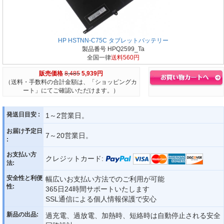
HP HSTNN-C75C タブレットバッテリー
製品番号 HPQ2599_Ta
全国一律
送料560円
販売価格
8,485
5,939円
（送料・手数料の合計金額は、「ショッピングカ
ート」にてご確認いただけます。）
発送日目安 :
1～2営業日。
お届け予定日
7～20営業日。
:
お支払い方
クレジットカード:
法:
安全性と利便
幅広いお支払い方法でのご利用が可能
性:
365日24時間サポートいたします
SSL通信による個人情報保護で安心
新品の出品:
過充電、過放電、加熱時、短絡時は自動停止される安全