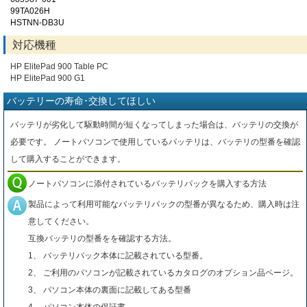
99TA026H
HSTNN-DB3U
対応機種
HP ElitePad 900 Table PC
HP ElitePad 900 G1
バッテリーの寿命･交換してほしい
バッテリが劣化して駆動時間が短くなってしまった場合は、バッテリの交換が
必要です。 ノートパソコンで使用しているバッテリは、バッテリの型番を確認
して購入することができます。
ノートパソコンに添付されているバッテリパックを購入する方法
製品によって利用可能なバッテリパックの型番が異なるため、購入時は注
意してください。
互換バッテリの型番をを確認する方法。
1、 バッテリパック本体に記載されている型番。
2、 ご利用のパソコンが記載されているカタログのオプション品ページ。
3、 パソコン本体の裏面に記載してある型番
4、 パソコン本体の保証書。