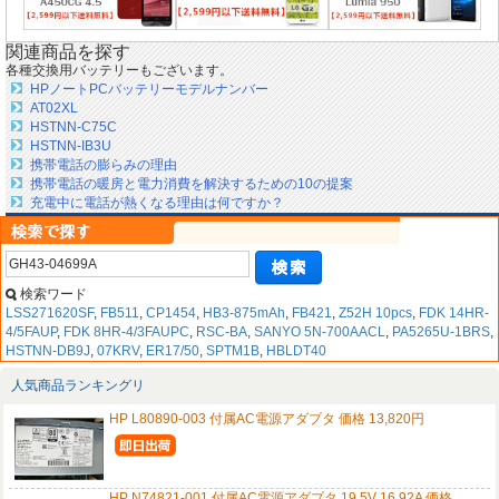
関連商品を探す
各種交換用バッテリーもございます。
HPノートPCバッテリーモデルナンバー
AT02XL
HSTNN-C75C
HSTNN-IB3U
携帯電話の膨らみの理由
携帯電話の暖房と電力消費を解決するための10の提案
充電中に電話が熱くなる理由は何ですか？
検索ワード
LSS271620SF
,
FB511
,
CP1454
,
HB3-875mAh
,
FB421
,
Z52H 10pcs
,
FDK 14HR-
4/5FAUP
,
FDK 8HR-4/3FAUPC
,
RSC-BA
,
SANYO 5N-700AACL
,
PA5265U-1BRS
,
HSTNN-DB9J
,
07KRV
,
ER17/50
,
SPTM1B
,
HBLDT40
人気商品ランキングリ
HP L80890-003 付属AC電源アダプタ 価格 13,820円
HP N74821-001 付属AC電源アダプタ 19.5V 16.92A 価格