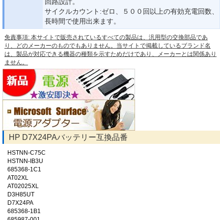
回路設計。
サイクルカウント:ゼロ、５００回以上の有効充電回数、
長時間で使用出来ます。
免責事項: 本サイトで販売されているすべての製品は、汎用型の交換部品であ
り、どのメーカーのものでもありません。当サイトで掲載しているブランド名
は、製品が対応できる機器の種類を示すためだけであり、メーカーとは関係あり
ません。
HP D7X24PAバッテリー互換品番
HSTNN-C75C
HSTNN-IB3U
685368-1C1
AT02XL
AT02025XL
D3H85UT
D7X24PA
685368-1B1
685987-001