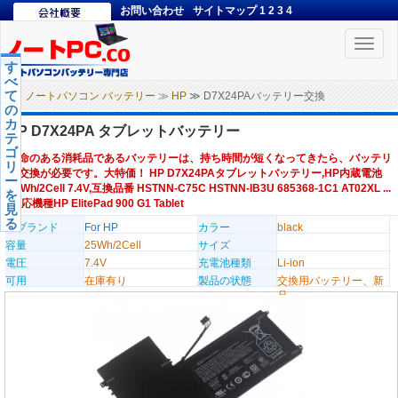
お問い合わせ
サイトマップ
1
2
3
4
Toggle
naviga
す
べ
て
ノートパソコン バッテリー
≫
HP
≫ D7X24PAバッテリー交換
の
カ
HP D7X24PA タブレットバッテリー
テ
ゴ
寿命のある消耗品であるバッテリーは、持ち時間が短くなってきたら、バッテリ
リ
ー交換が必要です。大特価！ HP D7X24PAタブレットバッテリー,HP内蔵電池
ー
25Wh/2Cell 7.4V,互換品番 HSTNN-C75C HSTNN-IB3U 685368-1C1 AT02XL ...
を
,対応機種HP ElitePad 900 G1 Tablet
見
る
のブランド
For HP
カラー
black
容量
25Wh/2Cell
サイズ
電圧
7.4V
充電池種類
Li-ion
可用
在庫有り
製品の状態
交換用バッテリー、新
品