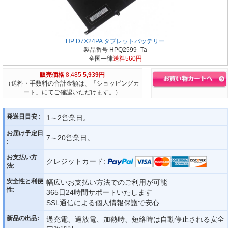
HP D7X24PA タブレットバッテリー
製品番号 HPQ2599_Ta
全国一律
送料560円
販売価格
8,485
5,939円
（送料・手数料の合計金額は、「ショッピングカ
ート」にてご確認いただけます。）
発送日目安 :
1～2営業日。
お届け予定日
7～20営業日。
:
お支払い方
クレジットカード:
法:
安全性と利便
幅広いお支払い方法でのご利用が可能
性:
365日24時間サポートいたします
SSL通信による個人情報保護で安心
新品の出品:
過充電、過放電、加熱時、短絡時は自動停止される安全