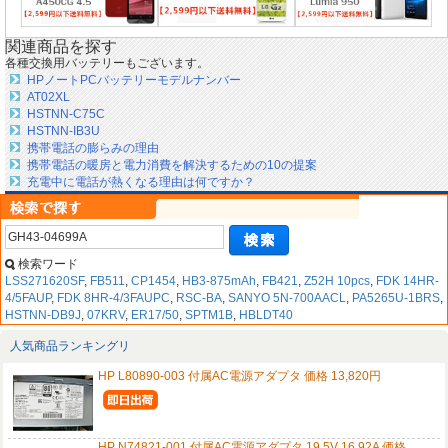
関連商品を探す
各種交換用バッテリーもございます。
HPノートPCバッテリーモデルナンバー
AT02XL
HSTNN-C75C
HSTNN-IB3U
携帯電話の膨らみの理由
携帯電話の暖房と電力消費を解決するための10の提案
充電中に電話が熱くなる理由は何ですか？
検索ワード
LSS271620SF
,
FB511
,
CP1454
,
HB3-875mAh
,
FB421
,
Z52H 10pcs
,
FDK 14HR-
4/5FAUP
,
FDK 8HR-4/3FAUPC
,
RSC-BA
,
SANYO 5N-700AACL
,
PA5265U-1BRS
,
HSTNN-DB9J
,
07KRV
,
ER17/50
,
SPTM1B
,
HBLDT40
人気商品ランキングリ
HP L80890-003 付属AC電源アダプタ 価格 13,820円
HP N74821-001 付属AC電源アダプタ 19.5V 16.92A 価格