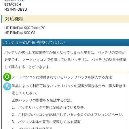
99TA026H
HSTNN-DB3U
対応機種
HP ElitePad 900 Table PC
HP ElitePad 900 G1
バッテリーの寿命･交換してほしい
バッテリが劣化して駆動時間が短くなってしまった場合は、バッテリの交換が
必要です。 ノートパソコンで使用しているバッテリは、バッテリの型番を確認
して購入することができます。
ノートパソコンに添付されているバッテリパックを購入する方法
製品によって利用可能なバッテリパックの型番が異なるため、購入時は注
意してください。
互換バッテリの型番をを確認する方法。
1、 バッテリパック本体に記載されている型番。
2、 ご利用のパソコンが記載されているカタログのオプション品ページ。
3、 パソコン本体の裏面に記載してある型番
4、 パソコン本体の保証書。