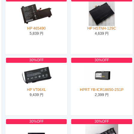
HP 465490
HP HSTNH-129C
5,839 円
4,639 円
30%OFF
30%OFF
HP VT06XL
HPRT YB-ICR18650-2S1P
9,439 円
2,399 円
30%OFF
30%OFF