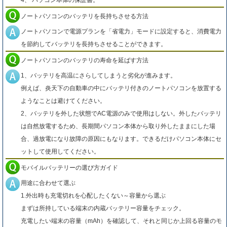
ノートパソコンのバッテリを長持ちさせる方法
ノートパソコンで電源プランを「省電力」モードに設定すると、消費電力
を節約してバッテリを長持ちさせることができます。
ノートパソコンのバッテリの寿命を延ばす方法
1、バッテリを高温にさらしてしまうと劣化が進みます。
例えば、炎天下の自動車の中にバッテリ付きのノートパソコンを放置する
ようなことは避けてください。
2、バッテリを外した状態でAC電源のみで使用はしない。外したバッテリ
は自然放電するため、長期間パソコン本体から取り外したままにした場
合、過放電になり故障の原因にもなります。できるだけパソコン本体にセ
ットして使用してください。
モバイルバッテリーの選び方ガイド
用途に合わせて選ぶ
1.外出時も充電切れを心配したくない～容量から選ぶ
まずは所持している端末の内蔵バッテリー容量をチェック。
充電したい端末の容量（mAh）を確認して、それと同じか上回る容量のモ