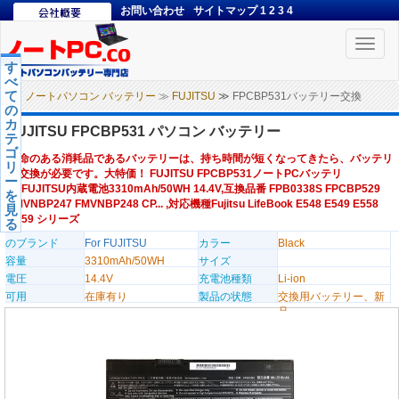
お問い合わせ
サイトマップ
1
2
3
4
Toggle
naviga
す
べ
て
ノートパソコン バッテリー
≫
FUJITSU
≫ FPCBP531バッテリー交換
の
カ
FUJITSU FPCBP531 パソコン バッテリー
テ
ゴ
寿命のある消耗品であるバッテリーは、持ち時間が短くなってきたら、バッテリ
リ
ー交換が必要です。大特価！ FUJITSU FPCBP531ノートPCバッテリ
ー
ー,FUJITSU内蔵電池3310mAh/50WH 14.4V,互換品番 FPB0338S FPCBP529
を
FMVNBP247 FMVNBP248 CP... ,対応機種Fujitsu LifeBook E548 E549 E558
見
E559 シリーズ
る
のブランド
For FUJITSU
カラー
Black
容量
3310mAh/50WH
サイズ
電圧
14.4V
充電池種類
Li-ion
可用
在庫有り
製品の状態
交換用バッテリー、新
品