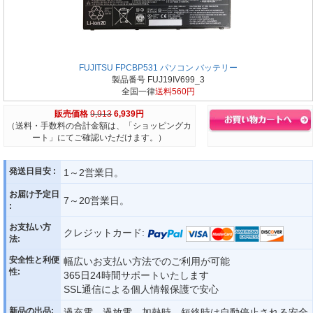
FUJITSU FPCBP531 パソコン バッテリー
製品番号 FUJ19IV699_3
全国一律
送料560円
販売価格
9,913
6,939円
（送料・手数料の合計金額は、「ショッピングカ
ート」にてご確認いただけます。）
発送日目安 :
1～2営業日。
お届け予定日
7～20営業日。
:
お支払い方
クレジットカード:
法:
安全性と利便
幅広いお支払い方法でのご利用が可能
性:
365日24時間サポートいたします
SSL通信による個人情報保護で安心
新品の出品:
過充電、過放電、加熱時、短絡時は自動停止される安全