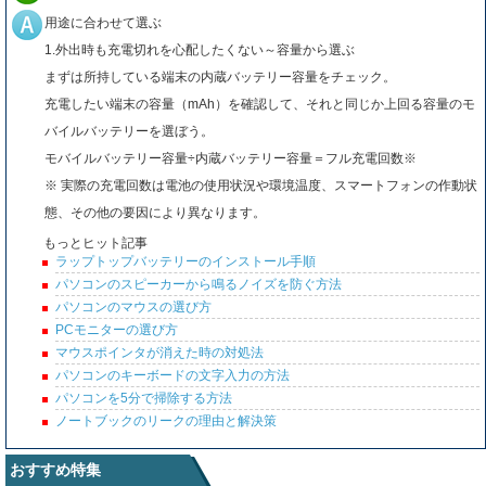
用途に合わせて選ぶ
1.外出時も充電切れを心配したくない～容量から選ぶ
まずは所持している端末の内蔵バッテリー容量をチェック。
充電したい端末の容量（mAh）を確認して、それと同じか上回る容量のモ
バイルバッテリーを選ぼう。
モバイルバッテリー容量÷内蔵バッテリー容量＝フル充電回数※
※ 実際の充電回数は電池の使用状況や環境温度、スマートフォンの作動状
態、その他の要因により異なります。
もっとヒット記事
ラップトップバッテリーのインストール手順
パソコンのスピーカーから鳴るノイズを防ぐ方法
パソコンのマウスの選び方
PCモニターの選び方
マウスポインタが消えた時の対処法
パソコンのキーボードの文字入力の方法
パソコンを5分で掃除する方法
ノートブックのリークの理由と解決策
おすすめ特集