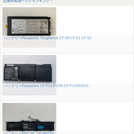
交換用電池パックランキング！
バッテリーPanasonic Toughbook CF-29 CF-51 CF-52
バッテリーPanasonic CF-FV1/FV1R CF-FV1RDAVS
バッテリーNEC PC-VP-BP146