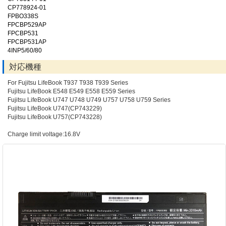
CP778924-01
FPBO338S
FPCBP529AP
FPCBP531
FPCBP531AP
4INP5/60/80
対応機種
For Fujitsu LifeBook T937 T938 T939 Series
Fujitsu LifeBook E548 E549 E558 E559 Series
Fujitsu LifeBook U747 U748 U749 U757 U758 U759 Series
Fujitsu LifeBook U747(CP743229)
Fujitsu LifeBook U757(CP743228)
Charge limit voltage:16.8V