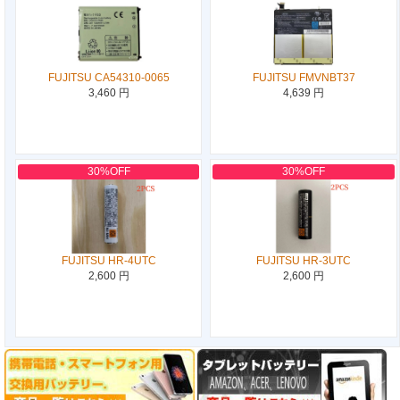
FUJITSU CA54310-0065
FUJITSU FMVNBT37
3,460 円
4,639 円
30%OFF
30%OFF
FUJITSU HR-4UTC
FUJITSU HR-3UTC
2,600 円
2,600 円