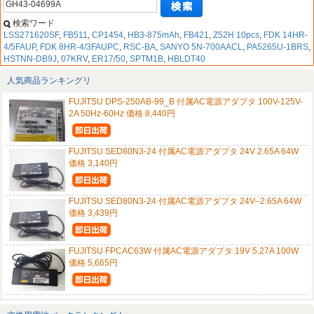
検索ワード
LSS271620SF
,
FB511
,
CP1454
,
HB3-875mAh
,
FB421
,
Z52H 10pcs
,
FDK 14HR-
4/5FAUP
,
FDK 8HR-4/3FAUPC
,
RSC-BA
,
SANYO 5N-700AACL
,
PA5265U-1BRS
,
HSTNN-DB9J
,
07KRV
,
ER17/50
,
SPTM1B
,
HBLDT40
人気商品ランキングリ
FUJITSU DPS-250AB-99_B 付属AC電源アダプタ 100V-125V-
2A 50Hz-60Hz 価格 8,440円
FUJITSU SED80N3-24 付属AC電源アダプタ 24V 2.65A 64W
価格 3,140円
FUJITSU SED80N3-24 付属AC電源アダプタ 24V--2.65A 64W
価格 3,439円
FUJITSU FPCAC63W 付属AC電源アダプタ 19V 5.27A 100W
価格 5,665円