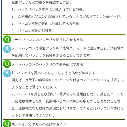
互換バッテリの型番をを確認する方法。
1、 バッテリパック本体に記載されている型番。
2、 ご利用のパソコンが記載されているカタログのオプション品ページ。
3、 パソコン本体の裏面に記載してある型番
4、 パソコン本体の保証書。
ノートパソコンのバッテリを長持ちさせる方法
ノートパソコンで電源プランを「省電力」モードに設定すると、消費電力
を節約してバッテリを長持ちさせることができます。
ノートパソコンのバッテリの寿命を延ばす方法
1、バッテリを高温にさらしてしまうと劣化が進みます。
例えば、炎天下の自動車の中にバッテリ付きのノートパソコンを放置する
ようなことは避けてください。
2、バッテリを外した状態でAC電源のみで使用はしない。外したバッテリ
は自然放電するため、長期間パソコン本体から取り外したままにした場
合、過放電になり故障の原因にもなります。できるだけパソコン本体にセ
ットして使用してください。
モバイルバッテリーの選び方ガイド