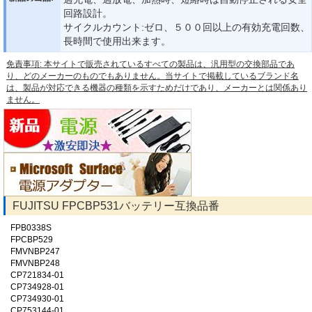
回路設計。
サイクルカウント:ゼロ、５００回以上の有効充電回数、
長時間で使用出来ます。
免責事項: 本サイトで販売されているすべての製品は、汎用型の交換部品であ
り、どのメーカーのものでもありません。当サイトで掲載しているブランド名
は、製品が対応できる機器の種類を示すためだけであり、メーカーとは関係あり
ません。
FUJITSU FPCBP531バッテリー互換品番
FPB0338S
FPCBP529
FMVNBP247
FMVNBP248
CP721834-01
CP734928-01
CP734930-01
CP753144-01