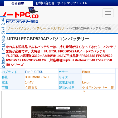
お問い合わせ
サイトマップ
1
2
3
4
Toggle
naviga
す
べ
て
ノートパソコン バッテリー
≫
FUJITSU
≫ FPCBP529APバッテリー交換
の
カ
FUJITSU FPCBP529AP パソコン バッテリー
テ
ゴ
寿命のある消耗品であるバッテリーは、持ち時間が短くなってきたら、バッテリ
リ
ー交換が必要です。大特価！ FUJITSU FPCBP529APノートPCバッテリ
ー
ー,FUJITSU内蔵電池3310mAh/50WH 14.4V,互換品番 FPB0338S FPCBP529
を
FMVNBP247 FMVNBP248 CP... ,対応機種Fujitsu LifeBook E548 E549 E558
見
E559 シリーズ
る
のブランド
For FUJITSU
カラー
Black
容量
3310mAh/50WH
サイズ
電圧
14.4V
充電池種類
Li-ion
可用
在庫有り
製品の状態
交換用バッテリー、新
品