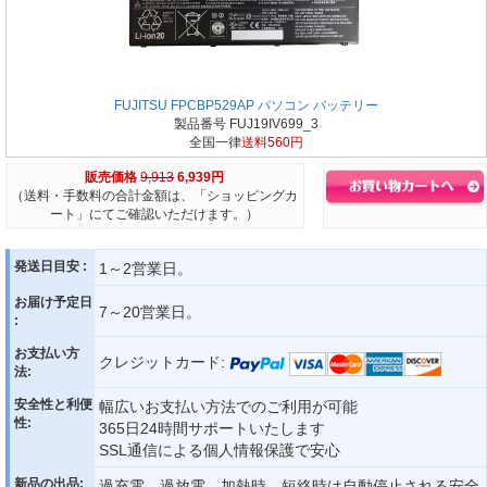
FUJITSU FPCBP529AP パソコン バッテリー
製品番号 FUJ19IV699_3
全国一律
送料560円
販売価格
9,913
6,939円
（送料・手数料の合計金額は、「ショッピングカ
ート」にてご確認いただけます。）
発送日目安 :
1～2営業日。
お届け予定日
7～20営業日。
:
お支払い方
クレジットカード:
法:
安全性と利便
幅広いお支払い方法でのご利用が可能
性:
365日24時間サポートいたします
SSL通信による個人情報保護で安心
新品の出品:
過充電、過放電、加熱時、短絡時は自動停止される安全