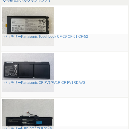
交換用電池パックランキング！
バッテリーPanasonic Toughbook CF-29 CF-51 CF-52
バッテリーPanasonic CF-FV1/FV1R CF-FV1RDAVS
バッテリーNEC PC-VP-BP146