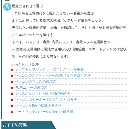
用途に合わせて選ぶ
1.外出時も充電切れを心配したくない～容量から選ぶ
まずは所持している端末の内蔵バッテリー容量をチェック。
充電したい端末の容量（mAh）を確認して、それと同じか上回る容量のモ
バイルバッテリーを選ぼう。
モバイルバッテリー容量÷内蔵バッテリー容量＝フル充電回数※
※ 実際の充電回数は電池の使用状況や環境温度、スマートフォンの作動状
態、その他の要因により異なります。
もっとヒット記事
ラップトップバッテリーのインストール手順
パソコンのスピーカーから鳴るノイズを防ぐ方法
パソコンのマウスの選び方
PCモニターの選び方
マウスポインタが消えた時の対処法
パソコンのキーボードの文字入力の方法
パソコンを5分で掃除する方法
ノートブックのリークの理由と解決策
おすすめ特集