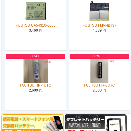
FUJITSU CA54310-0065
FUJITSU FMVNBT37
3,460 円
4,639 円
30%OFF
30%OFF
FUJITSU HR-4UTC
FUJITSU HR-3UTC
2,600 円
2,600 円