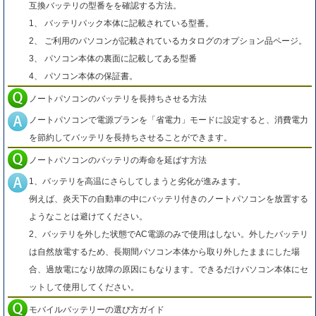
互換バッテリの型番をを確認する方法。
1、 バッテリパック本体に記載されている型番。
2、 ご利用のパソコンが記載されているカタログのオプション品ページ。
3、 パソコン本体の裏面に記載してある型番
4、 パソコン本体の保証書。
ノートパソコンのバッテリを長持ちさせる方法
ノートパソコンで電源プランを「省電力」モードに設定すると、消費電力
を節約してバッテリを長持ちさせることができます。
ノートパソコンのバッテリの寿命を延ばす方法
1、バッテリを高温にさらしてしまうと劣化が進みます。
例えば、炎天下の自動車の中にバッテリ付きのノートパソコンを放置する
ようなことは避けてください。
2、バッテリを外した状態でAC電源のみで使用はしない。外したバッテリ
は自然放電するため、長期間パソコン本体から取り外したままにした場
合、過放電になり故障の原因にもなります。できるだけパソコン本体にセ
ットして使用してください。
モバイルバッテリーの選び方ガイド