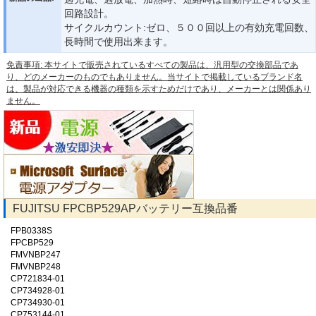
回路設計。
サイクルカウント:ゼロ、５００回以上の有効充電回数、
長時間で使用出来ます。
免責事項: 本サイトで販売されているすべての製品は、汎用型の交換部品であ
り、どのメーカーのものでもありません。当サイトで掲載しているブランド名
は、製品が対応できる機器の種類を示すためだけであり、メーカーとは関係あり
ません。
FUJITSU FPCBP529APバッテリー互換品番
FPB0338S
FPCBP529
FMVNBP247
FMVNBP248
CP721834-01
CP734928-01
CP734930-01
CP753144-01