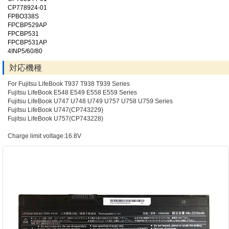
CP778924-01
FPBO338S
FPCBP529AP
FPCBP531
FPCBP531AP
4INP5/60/80
対応機種
For Fujitsu LifeBook T937 T938 T939 Series
Fujitsu LifeBook E548 E549 E558 E559 Series
Fujitsu LifeBook U747 U748 U749 U757 U758 U759 Series
Fujitsu LifeBook U747(CP743229)
Fujitsu LifeBook U757(CP743228)
Charge limit voltage:16.8V