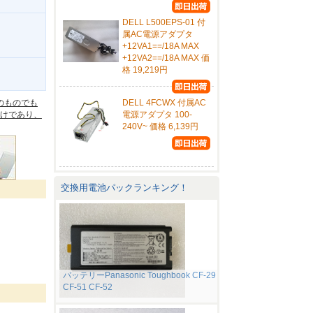
DELL L500EPS-01 付
属AC電源アダプタ
+12VA1==/18A MAX
+12VA2==/18A MAX 価
格 19,219円
。
のものでも
DELL 4FCWX 付属AC
けであり、
電源アダプタ 100-
240V~ 価格 6,139円
交換用電池パックランキング！
バッテリーPanasonic Toughbook CF-29
CF-51 CF-52