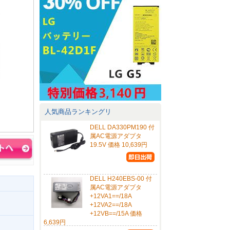
人気商品ランキングリ
DELL DA330PM190 付
属AC電源アダプタ
19.5V 価格 10,639円
DELL H240EBS-00 付
属AC電源アダプタ
+12VA1==/18A
+12VA2==/18A
+12VB==/15A 価格
6,639円