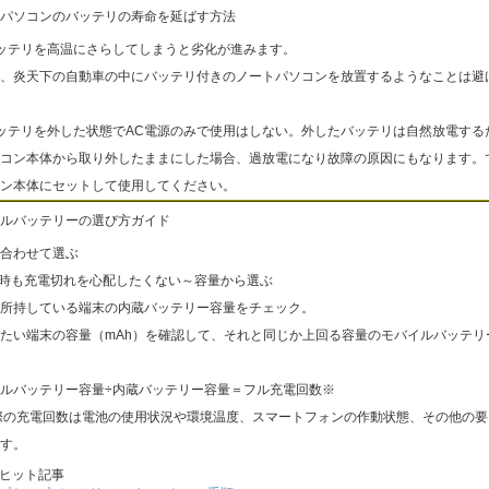
パソコンのバッテリの寿命を延ばす方法
ッテリを高温にさらしてしまうと劣化が進みます。
、炎天下の自動車の中にバッテリ付きのノートパソコンを放置するようなことは避
ッテリを外した状態でAC電源のみで使用はしない。外したバッテリは自然放電する
コン本体から取り外したままにした場合、過放電になり故障の原因にもなります。
ン本体にセットして使用してください。
ルバッテリーの選び方ガイド
合わせて選ぶ
出時も充電切れを心配したくない～容量から選ぶ
所持している端末の内蔵バッテリー容量をチェック。
たい端末の容量（mAh）を確認して、それと同じか上回る容量のモバイルバッテリ
ルバッテリー容量÷内蔵バッテリー容量＝フル充電回数※
際の充電回数は電池の使用状況や環境温度、スマートフォンの作動状態、その他の要
す。
ヒット記事