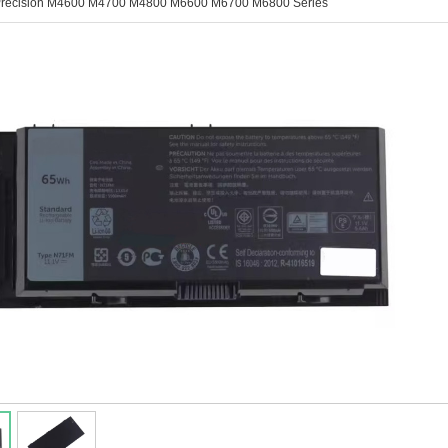
Precision M4600 M4700 M4800 M6600 M6700 M6800 Series