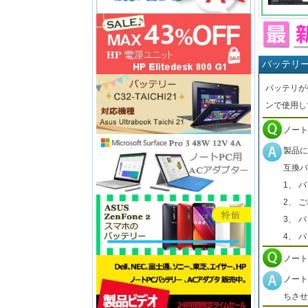
バッテリ
バッテリが
ンで使用し
ノート
製品に
互換バ
1、 
2、 
3、 
4、 
ノート
ノート
ちさせ