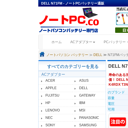
DELL N71FM - ノートPCバッテリー通販
(current)
ホーム
ACアダプター
PCバッテリー
ノートパソコン バッテリー
≫
DELL
≫ N71FMバ
DELL 
すべてのカテゴリーを見る
ACアダプター
寿命のある
価！ DELL 
ACER
ASUS
K4RDX T3N
APPLE
DELL
のブランド
FUJITSU
GATEWAY
容量
HP
IBM
電圧
可用
LENOVO
MSI
NEC
PANASONIC
SONY
SAMSUNG