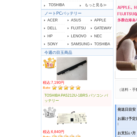
TOSHIBA
もっと見る≫
ノートPCバッテリー
ACER
ASUS
APPLE
DELL
FUJITSU
GATEWAY
HP
LENOVO
NEC
SONY
SAMSUNG
TOSHIBA
今週の目玉商品
税込:7,190円
（送料・手
TOSHIBA PA5212U-1BRS パソコン バ
ッテリー
発送日目安 
お届け予定
:
税込:6,840円
お支払い方