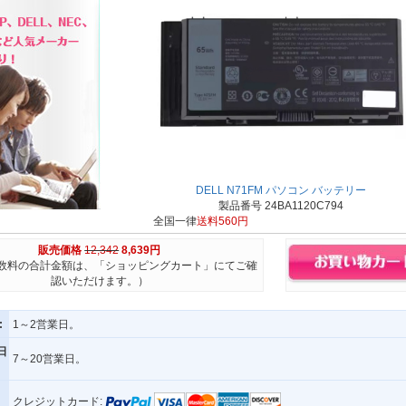
DELL N71FM パソコン バッテリー
製品番号 24BA1120C794
全国一律
送料560円
販売価格
12,342
8,639円
数料の合計金額は、「ショッピングカート」にてご確
認いただけます。）
:
1～2営業日。
日
7～20営業日。
クレジットカード: