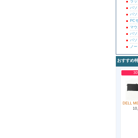
ラッ
パソ
パソ
PC
マウ
パソ
パソ
ノー
おすすめ
3
DELL M
10