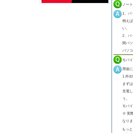
ノート
1、バ
例えば
い。
2、バ
間パソ
パソコ
モバイ
用途に
1.外
まずは
充電し
う。
モバイ
※ 実
なりま
もっと