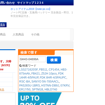
お問い合わせ
サイトマップ
1
2
3
4
ホットアイテム2019【note-pc.co】
ノートPC交換・互換用バッテリー 完全新品～即日、1
年完全保証付き。
着商品
人気商品
その他
す。大特
 JHYP2
検索ワード
New
LSS271620SF
,
FB511
,
CP1454
,
HB3-
875mAh
,
FB421
,
Z52H 10pcs
,
FDK
14HR-4/5FAUP
,
FDK 8HR-4/3FAUPC
,
RSC-BA
,
SANYO 5N-700AACL
,
PA5265U-1BRS
,
HSTNN-DB9J
,
07KRV
,
ER17/50
,
SPTM1B
,
HBLDT40
新品