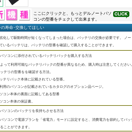
ここにクリックと、もっと
デル
ノートパソ
コンの型番をチェクして出来ます。
ーの寿命･交換してほしい
劣化して駆動時間が短くなってしまった場合は、バッテリの交換が必要です。 ノー
ているバッテリは、バッテリの型番を確認して購入することができます。
パソコンに添付されているバッテリパックを購入する方法
よって利用可能なバッテリパックの型番が異なるため、購入時は注意してください
ッテリの型番をを確認する方法。
バッテリパック本体に記載されている型番。
ご利用のパソコンが記載されているカタログのオプション品ページ。
パソコン本体の裏面に記載してある型番
パソコン本体の保証書。
パソコンのバッテリを長持ちさせる方法
パソコンで電源プランを「省電力」モードに設定すると、消費電力を節約してバッ
ることができます。