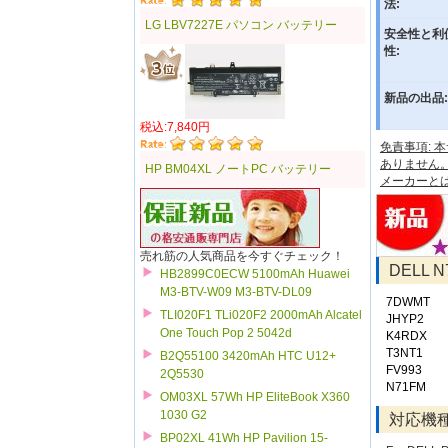
法:
LG LBV7227E パソコン バッテリー
安全性と利
性:
新品の出品:
税込:7,840円
免責事項:
ありません
HP BM04XL ノートPC バッテリー
メーカーと
売れ筋の人気商品を今すぐチェック！
DELL
HB2899C0ECW 5100mAh Huawei
M3-BTV-W09 M3-BTV-DL09
7DWMT
TLI020F1 TLi020F2 2000mAh Alcatel
JHYP2
One Touch Pop 2 5042d
K4RDX
T3NT1
B2Q55100 3420mAh HTC U12+
FV993
2Q5530
N71FM
OM03XL 57Wh HP EliteBook X360
1030 G2
対応機
BP02XL 41Wh HP Pavilion 15-