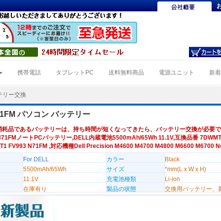
携帯電話
タブレットPC
送料無料商品
電源ユニット
新
ッテリー交換
N71FM パソコン バッテリー
消耗品であるバッテリーは、持ち時間が短くなってきたら、バッテリー交換が必要で
N71FMノートPCバッテリー,DELL内蔵電池5500mAh/65Wh 11.1V,互換品番 7DWMT
T1 FV993 N71FM ,対応機種Dell Precision M4600 M4700 M4800 M6600 M6700 
For DELL
カラー
Black
5500mAh/65Wh
サイズ
*mm(L x W x H)
11.1V
充電池種類
Li-ion
在庫有り
製品の状態
交換用バッテリー、