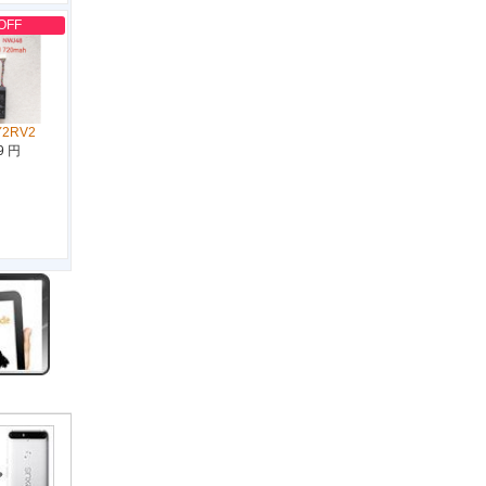
OFF
Y2RV2
9 円