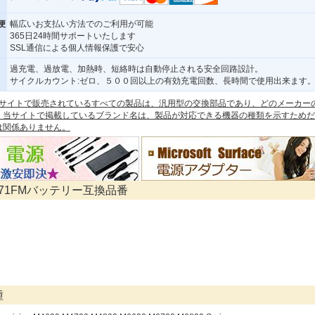
便
幅広いお支払い方法でのご利用が可能
365日24時間サポートいたします
SSL通信による個人情報保護で安心
過充電、過放電、加熱時、短絡時は自動停止される安全回路設計。
サイクルカウント:ゼロ、５００回以上の有効充電回数、長時間で使用出来ます
 本サイトで販売されているすべての製品は、汎用型の交換部品であり、どのメーカー
。当サイトで掲載しているブランド名は、製品が対応できる機器の種類を示すためだ
は関係ありません。
 N71FMバッテリー互換品番
種