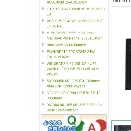
For DELL 
AU010WM 15-AU018WM
C11P1502 4750mAh ASUS ZENPAD
10
VGP-BPS33 43Wh SONY VAIO SVT-
14 SVT-15
A1582 A1502 6559mAh Apple
MacBook Pro Retina (2015) 13inch
Blackview A60 4080mAh
FMVNBP212 FPCBP342 24Wh
Fujitsu AH42/H
W510BAT-3 6-87-W510S-4UF2
24Wh CLEVO W515LU W510LU
W510S
58 000056 MC-305070 1320mAh
AMAZON Kindle Voyage
NEC PC-VP-BP90 OP-570-77012
3350mAh
061384 061385 061386 2230mAh
Bose Soundlink Mini I