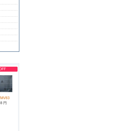
OFF
VMV83
18 円