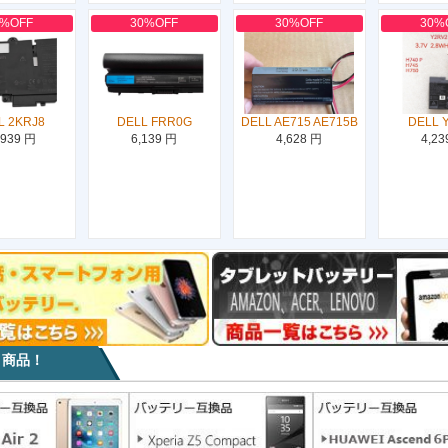
0%OFF
30%OFF
30%OFF
30%
L 2KRJ8
DELL FRR0G
DELL AE715 AE715B
DELL 
,939 円
6,139 円
4,628 円
4,23
目商品！