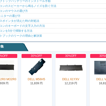
プトップバッテリーのインストール手順
コンのスピーカーから鳴るノイズを防ぐ方法
コンのマウスの選び方
モニターの選び方
スポインタが消えた時の対処法
コンのキーボードの文字入力の方法
コンを5分で掃除する方法
トブックのリークの理由と解決策
特集
0%OFF
30%OFF
30%OFF
30%
02R0 MO2R0
DELL M56H5
DELL 61YXV
DELL 
,939 円
11,839 円
12,219 円
16,8