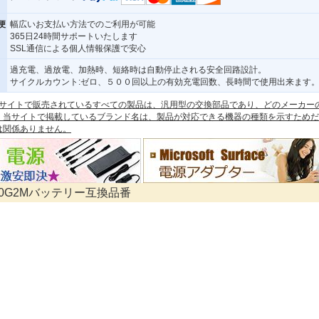
便
幅広いお支払い方法でのご利用が可能
365日24時間サポートいたします
SSL通信による個人情報保護で安心
過充電、過放電、加熱時、短絡時は自動停止される安全回路設計。
サイクルカウント:ゼロ、５００回以上の有効充電回数、長時間で使用出来ます
 本サイトで販売されているすべての製品は、汎用型の交換部品であり、どのメーカー
。当サイトで掲載しているブランド名は、製品が対応できる機器の種類を示すためだ
は関係ありません。
 G0G2Mバッテリー互換品番