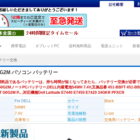
携帯電話
タブレットPC
送料無料商品
電源ユニット
新
ッテリー交換
G0G2M パソコン バッテリー
消耗品であるバッテリーは、持ち時間が短くなってきたら、バッテリー交換が必要で
G0G2MノートPCバッテリー,DELL内蔵電池54WH 7.4V,互換品番 451-BBFT 451-BBF
 G0G2M P... ,対応機種Dell Latitude E7440 E7450 E7420 34GKR PFXCR
For DELL
カラー
Black
54WH
サイズ
7.4V
充電池種類
Li-ion
在庫有り
製品の状態
交換用バッテリー、