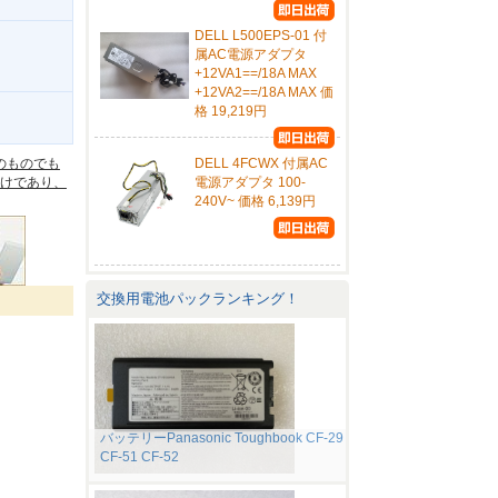
DELL L500EPS-01 付
属AC電源アダプタ
+12VA1==/18A MAX
+12VA2==/18A MAX 価
格 19,219円
。
のものでも
DELL 4FCWX 付属AC
けであり、
電源アダプタ 100-
240V~ 価格 6,139円
交換用電池パックランキング！
バッテリーPanasonic Toughbook CF-29
CF-51 CF-52