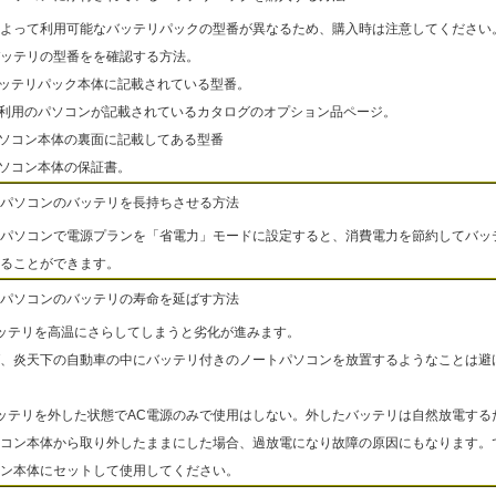
よって利用可能なバッテリパックの型番が異なるため、購入時は注意してください
ッテリの型番をを確認する方法。
バッテリパック本体に記載されている型番。
ご利用のパソコンが記載されているカタログのオプション品ページ。
パソコン本体の裏面に記載してある型番
パソコン本体の保証書。
パソコンのバッテリを長持ちさせる方法
パソコンで電源プランを「省電力」モードに設定すると、消費電力を節約してバッ
ることができます。
パソコンのバッテリの寿命を延ばす方法
ッテリを高温にさらしてしまうと劣化が進みます。
、炎天下の自動車の中にバッテリ付きのノートパソコンを放置するようなことは避
ッテリを外した状態でAC電源のみで使用はしない。外したバッテリは自然放電する
コン本体から取り外したままにした場合、過放電になり故障の原因にもなります。
ン本体にセットして使用してください。