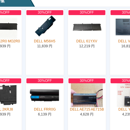
特集
0%OFF
30%OFF
30%OFF
30%
02R0 MO2R0
DELL M56H5
DELL 61YXV
DELL 
,939 円
11,839 円
12,219 円
16,8
0%OFF
30%OFF
30%OFF
30%
L 2KRJ8
DELL FRR0G
DELL AE715 AE715B
DELL 
,939 円
6,139 円
4,628 円
4,23