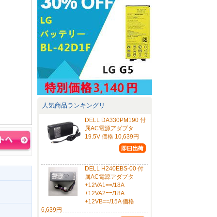
人気商品ランキングリ
DELL DA330PM190 付
属AC電源アダプタ
19.5V 価格 10,639円
DELL H240EBS-00 付
属AC電源アダプタ
+12VA1==/18A
+12VA2==/18A
+12VB==/15A 価格
6,639円