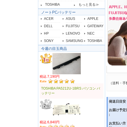
TOSHIBA
もっと見る≫
ノートPCバッテリー
ACER
ASUS
APPLE
DELL
FUJITSU
GATEWAY
HP
LENOVO
NEC
SONY
SAMSUNG
TOSHIBA
今週の目玉商品
税込:7,190円
（送料・手
TOSHIBA PA5212U-1BRS パソコン バ
ッテリー
発送日目安 
お届け予定
:
税込:6,840円
お支払い方