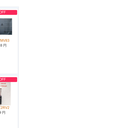
OFF
VMV83
18 円
OFF
Y2RV2
9 円