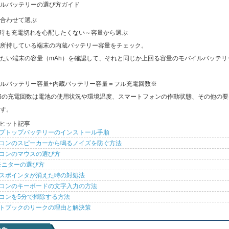
ルバッテリーの選び方ガイド
合わせて選ぶ
出時も充電切れを心配したくない～容量から選ぶ
所持している端末の内蔵バッテリー容量をチェック。
たい端末の容量（mAh）を確認して、それと同じか上回る容量のモバイルバッテリ
ルバッテリー容量÷内蔵バッテリー容量＝フル充電回数※
際の充電回数は電池の使用状況や環境温度、スマートフォンの作動状態、その他の要
す。
ヒット記事
プトップバッテリーのインストール手順
コンのスピーカーから鳴るノイズを防ぐ方法
コンのマウスの選び方
モニターの選び方
スポインタが消えた時の対処法
コンのキーボードの文字入力の方法
コンを5分で掃除する方法
トブックのリークの理由と解決策