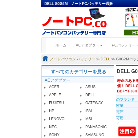
DELL G0G2M - ノートPCバッテリー通販
(current)
ホーム
ACアダプター
PCバッテリー
ノートパソコン バッテリー
≫
DELL
≫ G0G2Mバ
DELL 
すべてのカテゴリーを見る
ACアダプター
寿命のある
価！ DELL 
ACER
ASUS
BBFY F38HT
APPLE
DELL
のブランド
FUJITSU
GATEWAY
容量
HP
IBM
電圧
可用
LENOVO
MSI
NEC
PANASONIC
SONY
SAMSUNG