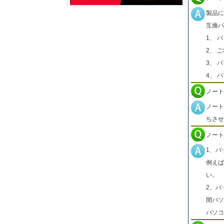
製品に
互換バ
1、 
2、 
3、 
4、 
ノート
ノート
ちさせ
ノート
1、バ
例えば
い。
2、バ
間パソ
パソコ