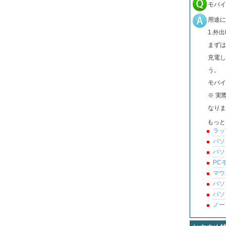
モバイ
用途に
1.外
まずは
充電し
う。
モバイ
※ 実
なりま
もっと
ラッ
パソ
パソ
PC
マウ
パソ
パソ
ノー