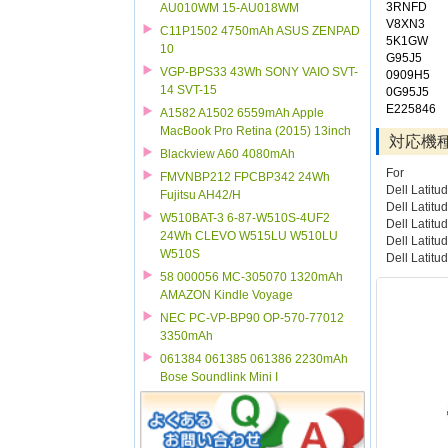
3RNFD
AU010WM 15-AU018WM
V8XN3
C11P1502 4750mAh ASUS ZENPAD
5K1GW
10
G95J5
VGP-BPS33 43Wh SONY VAIO SVT-
0909H5
14 SVT-15
0G95J5
E225846
A1582 A1502 6559mAh Apple
MacBook Pro Retina (2015) 13inch
対応機
Blackview A60 4080mAh
For
FMVNBP212 FPCBP342 24Wh
Dell Latitu
Fujitsu AH42/H
Dell Latitu
W510BAT-3 6-87-W510S-4UF2
Dell Latitu
24Wh CLEVO W515LU W510LU
Dell Latitu
W510S
Dell Latitu
58 000056 MC-305070 1320mAh
AMAZON Kindle Voyage
NEC PC-VP-BP90 OP-570-77012
3350mAh
061384 061385 061386 2230mAh
Bose Soundlink Mini I