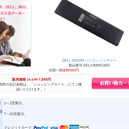
DELL G0G2M パソコン バッテリー
製品番号 DEL23MAR1865
全国一律
送料560円
販売価格
11,199
7,840円
数料の合計金額は、「ショッピングカート」にてご確
認いただけます。）
:
1～2営業日。
日
7～20営業日。
クレジットカード: