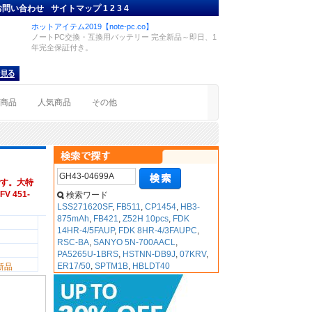
お問い合わせ
サイトマップ
1
2
3
4
ホットアイテム2019【note-pc.co】
ノートPC交換・互換用バッテリー 完全新品～即日、1
年完全保証付き。
着商品
人気商品
その他
す。大特
V 451-
検索ワード
LSS271620SF
,
FB511
,
CP1454
,
HB3-
875mAh
,
FB421
,
Z52H 10pcs
,
FDK
14HR-4/5FAUP
,
FDK 8HR-4/3FAUPC
,
RSC-BA
,
SANYO 5N-700AACL
,
PA5265U-1BRS
,
HSTNN-DB9J
,
07KRV
,
ER17/50
,
SPTM1B
,
HBLDT40
新品