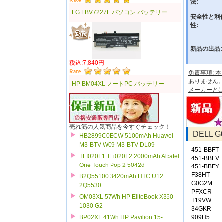
法:
LG LBV7227E パソコン バッテリー
安全性と利
性:
新品の出品:
税込:7,840円
免責事項:
ありません
HP BM04XL ノートPC バッテリー
メーカーと
売れ筋の人気商品を今すぐチェック！
DELL
HB2899C0ECW 5100mAh Huawei
M3-BTV-W09 M3-BTV-DL09
451-BBFT
TLI020F1 TLi020F2 2000mAh Alcatel
451-BBFV
One Touch Pop 2 5042d
451-BBFY
F38HT
B2Q55100 3420mAh HTC U12+
G0G2M
2Q5530
PFXCR
OM03XL 57Wh HP EliteBook X360
T19VW
1030 G2
34GKR
909H5
BP02XL 41Wh HP Pavilion 15-