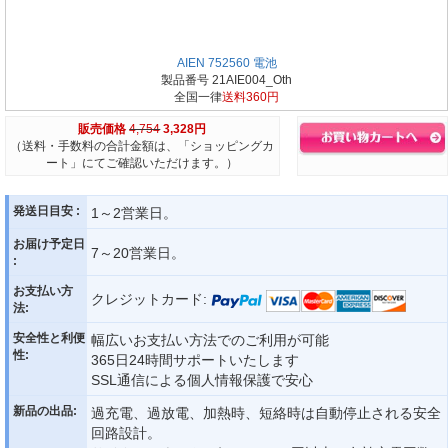
AIEN 752560 電池
製品番号 21AIE004_Oth
全国一律
送料360円
販売価格
4,754
3,328円
（送料・手数料の合計金額は、「ショッピングカ
ート」にてご確認いただけます。）
発送日目安 :
1～2営業日。
お届け予定日
7～20営業日。
:
お支払い方
クレジットカード:
法:
安全性と利便
幅広いお支払い方法でのご利用が可能
性:
365日24時間サポートいたします
SSL通信による個人情報保護で安心
新品の出品:
過充電、過放電、加熱時、短絡時は自動停止される安全
回路設計。