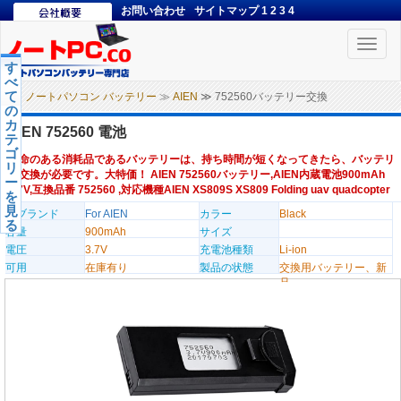
お問い合わせ
サイトマップ
1
2
3
4
Toggle
naviga
す
べ
て
ノートパソコン バッテリー
≫
AIEN
≫ 752560バッテリー交換
の
カ
AIEN 752560 電池
テ
ゴ
寿命のある消耗品であるバッテリーは、持ち時間が短くなってきたら、バッテリ
リ
ー交換が必要です。大特価！ AIEN 752560バッテリー,AIEN内蔵電池900mAh
ー
3.7V,互換品番 752560 ,対応機種AIEN XS809S XS809 Folding uav quadcopter
を
見
のブランド
For AIEN
カラー
Black
る
容量
900mAh
サイズ
電圧
3.7V
充電池種類
Li-ion
可用
在庫有り
製品の状態
交換用バッテリー、新
品