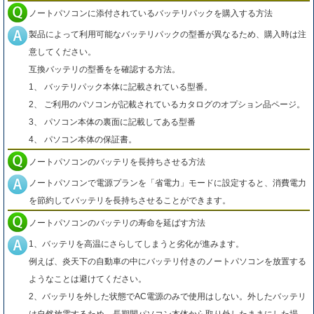
ノートパソコンに添付されているバッテリパックを購入する方法
製品によって利用可能なバッテリパックの型番が異なるため、購入時は注
意してください。
互換バッテリの型番をを確認する方法。
1、 バッテリパック本体に記載されている型番。
2、 ご利用のパソコンが記載されているカタログのオプション品ページ。
3、 パソコン本体の裏面に記載してある型番
4、 パソコン本体の保証書。
ノートパソコンのバッテリを長持ちさせる方法
ノートパソコンで電源プランを「省電力」モードに設定すると、消費電力
を節約してバッテリを長持ちさせることができます。
ノートパソコンのバッテリの寿命を延ばす方法
1、バッテリを高温にさらしてしまうと劣化が進みます。
例えば、炎天下の自動車の中にバッテリ付きのノートパソコンを放置する
ようなことは避けてください。
2、バッテリを外した状態でAC電源のみで使用はしない。外したバッテリ