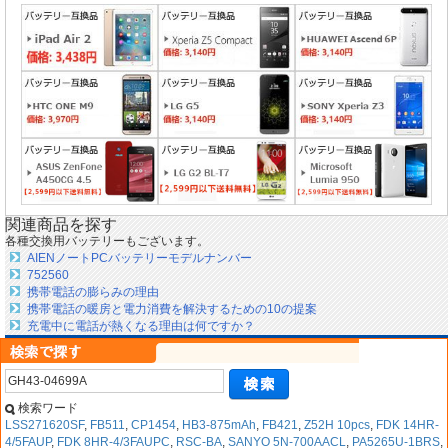
関連商品を探す
各種交換用バッテリーもございます。
AIENノートPCバッテリーモデルナンバー
752560
携帯電話の膨らみの理由
携帯電話の暖房と電力消費を解決するための10の提案
充電中に電話が熱くなる理由は何ですか？
検索ワード
LSS271620SF
,
FB511
,
CP1454
,
HB3-875mAh
,
FB421
,
Z52H 10pcs
,
FDK 14HR-
4/5FAUP
,
FDK 8HR-4/3FAUPC
,
RSC-BA
,
SANYO 5N-700AACL
,
PA5265U-1BRS
,