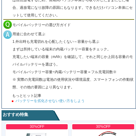
は自然放電するため、長期間パソコン本体から取り外したままにした場
合、過放電になり故障の原因にもなります。できるだけパソコン本体にセ
ットして使用してください。
モバイルバッテリーの選び方ガイド
用途に合わせて選ぶ
1.外出時も充電切れを心配したくない～容量から選ぶ
まずは所持している端末の内蔵バッテリー容量をチェック。
充電したい端末の容量（mAh）を確認して、それと同じか上回る容量のモ
バイルバッテリーを選ぼう。
モバイルバッテリー容量÷内蔵バッテリー容量＝フル充電回数※
※ 実際の充電回数は電池の使用状況や環境温度、スマートフォンの作動状
態、その他の要因により異なります。
もっとヒット記事
バッテリーを劣化させない使い方をしよう
おすすめ特集
30%OFF
30%OFF