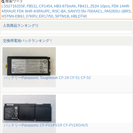
検索ワード
LSS271620SF
,
FB511
,
CP1454
,
HB3-875mAh
,
FB421
,
Z52H 10pcs
,
FDK 14HR-
4/5FAUP
,
FDK 8HR-4/3FAUPC
,
RSC-BA
,
SANYO 5N-700AACL
,
PA5265U-1BRS
,
HSTNN-DB9J
,
07KRV
,
ER17/50
,
SPTM1B
,
HBLDT40
人気商品ランキングリ
交換用電池パックランキング！
バッテリーPanasonic Toughbook CF-29 CF-51 CF-52
バッテリーPanasonic CF-FV1/FV1R CF-FV1RDAVS