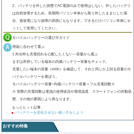
2、バッテリを外した状態でAC電源のみで使用はしない。外したバッテリ
は自然放電するため、長期間パソコン本体から取り外したままにした場
合、過放電になり故障の原因にもなります。できるだけパソコン本体にセ
ットして使用してください。
モバイルバッテリーの選び方ガイド
用途に合わせて選ぶ
1.外出時も充電切れを心配したくない～容量から選ぶ
まずは所持している端末の内蔵バッテリー容量をチェック。
充電したい端末の容量（mAh）を確認して、それと同じか上回る容量のモ
バイルバッテリーを選ぼう。
モバイルバッテリー容量÷内蔵バッテリー容量＝フル充電回数※
※ 実際の充電回数は電池の使用状況や環境温度、スマートフォンの作動状
態、その他の要因により異なります。
もっとヒット記事
バッテリーを劣化させない使い方をしよう
おすすめ特集