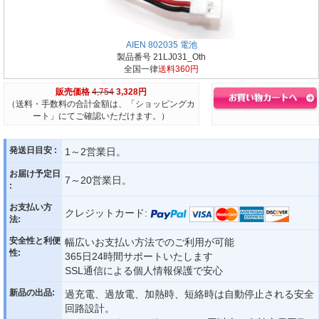
AIEN 802035 電池
製品番号 21LJ031_Oth
全国一律
送料360円
販売価格
4,754
3,328円
（送料・手数料の合計金額は、「ショッピングカ
ート」にてご確認いただけます。）
発送日目安 :
1～2営業日。
お届け予定日
7～20営業日。
:
お支払い方
クレジットカード:
法:
安全性と利便
幅広いお支払い方法でのご利用が可能
性:
365日24時間サポートいたします
SSL通信による個人情報保護で安心
新品の出品:
過充電、過放電、加熱時、短絡時は自動停止される安全
回路設計。