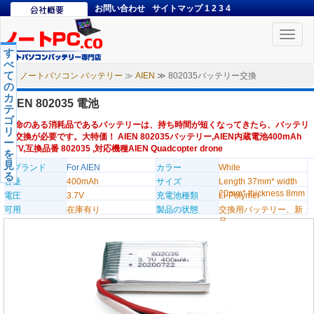
お問い合わせ
サイトマップ
1
2
3
4
Toggle
naviga
す
べ
て
ノートパソコン バッテリー
≫
AIEN
≫ 802035バッテリー交換
の
カ
AIEN 802035 電池
テ
ゴ
寿命のある消耗品であるバッテリーは、持ち時間が短くなってきたら、バッテリ
リ
ー交換が必要です。大特価！ AIEN 802035バッテリー,AIEN内蔵電池400mAh
ー
3.7V,互換品番 802035 ,対応機種AIEN Quadcopter drone
を
見
のブランド
For AIEN
カラー
White
る
容量
400mAh
サイズ
Length 37mm* width
20mm* thickness 8mm
電圧
3.7V
充電池種類
Li-Polymer
可用
在庫有り
製品の状態
交換用バッテリー、新
品