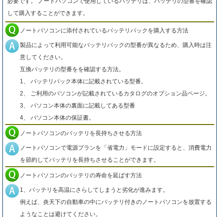
必要です。 ノートパソコンで使用しているバッテリは、バッテリの型番を確認
して購入することができます。
ノートパソコンに添付されているバッテリパックを購入する方法
製品によって利用可能なバッテリパックの型番が異なるため、購入時は注
意してください。
互換バッテリの型番をを確認する方法。
1、 バッテリパック本体に記載されている型番。
2、 ご利用のパソコンが記載されているカタログのオプション品ページ。
3、 パソコン本体の裏面に記載してある型番
4、 パソコン本体の保証書。
ノートパソコンのバッテリを長持ちさせる方法
ノートパソコンで電源プランを「省電力」モードに設定すると、消費電力
を節約してバッテリを長持ちさせることができます。
ノートパソコンのバッテリの寿命を延ばす方法
1、バッテリを高温にさらしてしまうと劣化が進みます。
例えば、炎天下の自動車の中にバッテリ付きのノートパソコンを放置する
ようなことは避けてください。