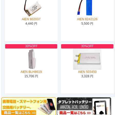
AIEN 802037
AIEN 8242126
4,440 円
5,500 円
30%OFF
30%OFF
AIEN BLH8619
AIEN 503450
15,706 円
3,328 円