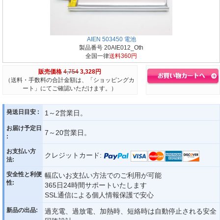
AIEN 503450 電池
製品番号 20AIE012_Oth
全国一律
送料360円
販売価格
4,754
3,328円
（送料・手数料の合計金額は、「ショッピングカ
ート」にてご確認いただけます。）
発送日目安 :
1～2営業日。
お届け予定日
7～20営業日。
:
お支払い方
クレジットカード:
法:
安全性と利便
幅広いお支払い方法でのご利用が可能
性:
365日24時間サポートいたします
SSL通信による個人情報保護で安心
新品の出品:
過充電、過放電、加熱時、短絡時は自動停止される安全