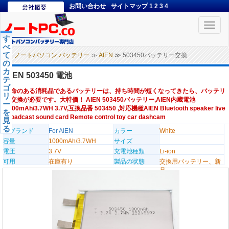
お問い合わせ
サイトマップ
1
2
3
4
Toggle
naviga
す
べ
て
ノートパソコン バッテリー
≫
AIEN
≫ 503450バッテリー交換
の
カ
AIEN 503450 電池
テ
ゴ
寿命のある消耗品であるバッテリーは、持ち時間が短くなってきたら、バッテリ
リ
ー交換が必要です。大特価！ AIEN 503450バッテリー,AIEN内蔵電池
ー
1000mAh/3.7WH 3.7V,互換品番 503450 ,対応機種AIEN Bluetooth speaker live
を
broadcast sound card Remote control toy car dashcam
見
る
のブランド
For AIEN
カラー
White
容量
1000mAh/3.7WH
サイズ
電圧
3.7V
充電池種類
Li-ion
可用
在庫有り
製品の状態
交換用バッテリー、新
品