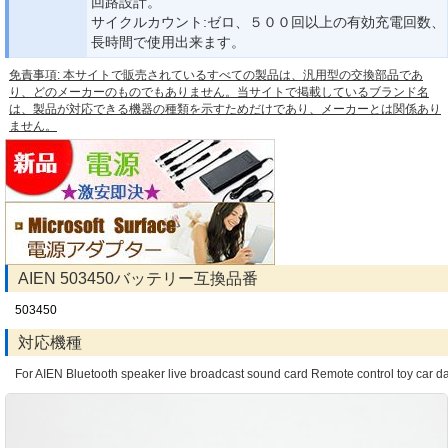
回路設計。
サイクルカウント:ゼロ、５００回以上の有効充電回数、
長時間で使用出来ます。
免責事項: 本サイトで販売されているすべての製品は、汎用型の交換部品であ
り、どのメーカーのものでもありません。当サイトで掲載しているブランド名
は、製品が対応できる機器の種類を示すためだけであり、メーカーとは関係あり
ません。
AIEN 503450バッテリー互換品番
503450
対応機種
For AIEN Bluetooth speaker live broadcast sound card Remote control toy car 