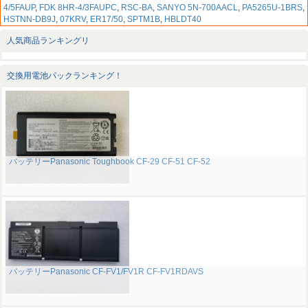
4/5FAUP
,
FDK 8HR-4/3FAUPC
,
RSC-BA
,
SANYO 5N-700AACL
,
PA5265U-1BRS
,
HSTNN-DB9J
,
07KRV
,
ER17/50
,
SPTM1B
,
HBLDT40
人気商品ランキングリ
交換用電池パックランキング！
バッテリーPanasonic Toughbook CF-29 CF-51 CF-52
バッテリーPanasonic CF-FV1/FV1R CF-FV1RDAVS