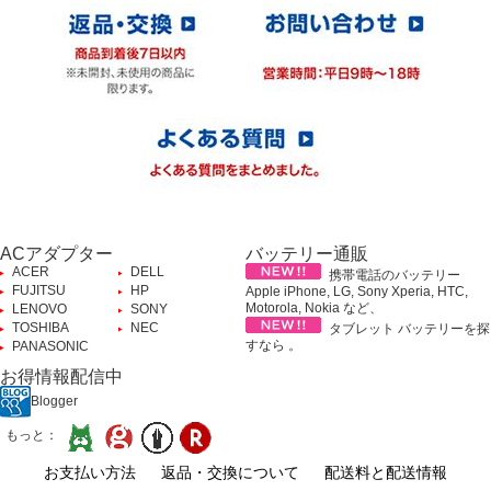
ACアダプター
バッテリー通販
ACER
DELL
携帯電話のバッテリー
FUJITSU
HP
Apple iPhone, LG, Sony Xperia, HTC,
Motorola, Nokia など、
LENOVO
SONY
TOSHIBA
NEC
タブレット バッテリーを探
すなら 。
PANASONIC
お得情報配信中
Blogger
もっと：
お支払い方法
返品・交換について
配送料と配送情報