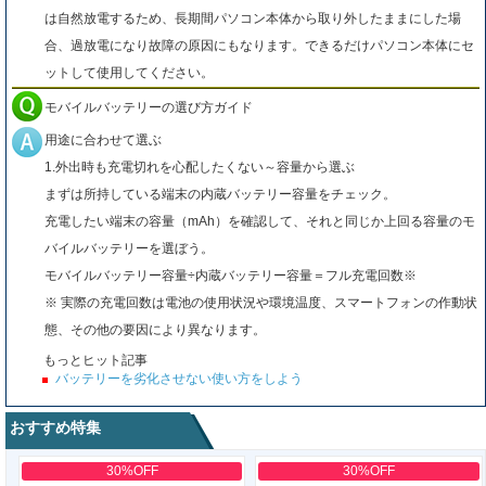
は自然放電するため、長期間パソコン本体から取り外したままにした場
合、過放電になり故障の原因にもなります。できるだけパソコン本体にセ
ットして使用してください。
モバイルバッテリーの選び方ガイド
用途に合わせて選ぶ
1.外出時も充電切れを心配したくない～容量から選ぶ
まずは所持している端末の内蔵バッテリー容量をチェック。
充電したい端末の容量（mAh）を確認して、それと同じか上回る容量のモ
バイルバッテリーを選ぼう。
モバイルバッテリー容量÷内蔵バッテリー容量＝フル充電回数※
※ 実際の充電回数は電池の使用状況や環境温度、スマートフォンの作動状
態、その他の要因により異なります。
もっとヒット記事
バッテリーを劣化させない使い方をしよう
おすすめ特集
30%OFF
30%OFF