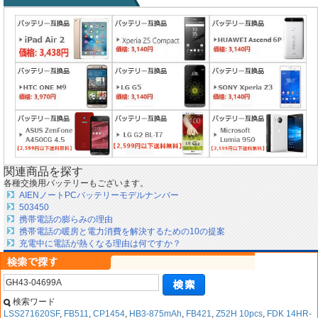
関連商品を探す
各種交換用バッテリーもございます。
AIENノートPCバッテリーモデルナンバー
503450
携帯電話の膨らみの理由
携帯電話の暖房と電力消費を解決するための10の提案
充電中に電話が熱くなる理由は何ですか？
検索ワード
LSS271620SF
,
FB511
,
CP1454
,
HB3-875mAh
,
FB421
,
Z52H 10pcs
,
FDK 14HR-