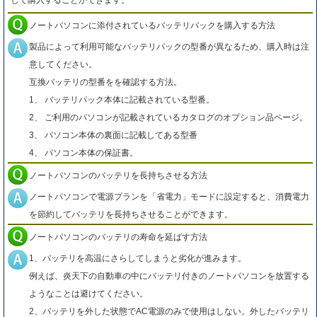
して購入することができます。
ノートパソコンに添付されているバッテリパックを購入する方法
製品によって利用可能なバッテリパックの型番が異なるため、購入時は注
意してください。
互換バッテリの型番をを確認する方法。
1、 バッテリパック本体に記載されている型番。
2、 ご利用のパソコンが記載されているカタログのオプション品ページ。
3、 パソコン本体の裏面に記載してある型番
4、 パソコン本体の保証書。
ノートパソコンのバッテリを長持ちさせる方法
ノートパソコンで電源プランを「省電力」モードに設定すると、消費電力
を節約してバッテリを長持ちさせることができます。
ノートパソコンのバッテリの寿命を延ばす方法
1、バッテリを高温にさらしてしまうと劣化が進みます。
例えば、炎天下の自動車の中にバッテリ付きのノートパソコンを放置する
ようなことは避けてください。
2、バッテリを外した状態でAC電源のみで使用はしない。外したバッテリ