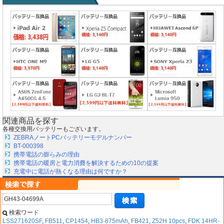
関連商品を探す
各種交換用バッテリーもございます。
ZEBRAノートPCバッテリーモデルナンバー
BT-000398
携帯電話の膨らみの理由
携帯電話の暖房と電力消費を解決するための10の提案
充電中に電話が熱くなる理由は何ですか？
検索ワード
LSS271620SF
,
FB511
,
CP1454
,
HB3-875mAh
,
FB421
,
Z52H 10pcs
,
FDK 14HR-