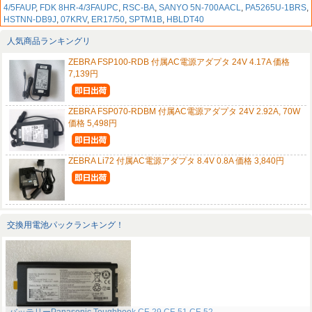
4/5FAUP
,
FDK 8HR-4/3FAUPC
,
RSC-BA
,
SANYO 5N-700AACL
,
PA5265U-1BRS
,
HSTNN-DB9J
,
07KRV
,
ER17/50
,
SPTM1B
,
HBLDT40
人気商品ランキングリ
ZEBRA FSP100-RDB 付属AC電源アダプタ 24V 4.17A 価格
7,139円
ZEBRA FSP070-RDBM 付属AC電源アダプタ 24V 2.92A, 70W
価格 5,498円
ZEBRA Li72 付属AC電源アダプタ 8.4V 0.8A 価格 3,840円
交換用電池パックランキング！