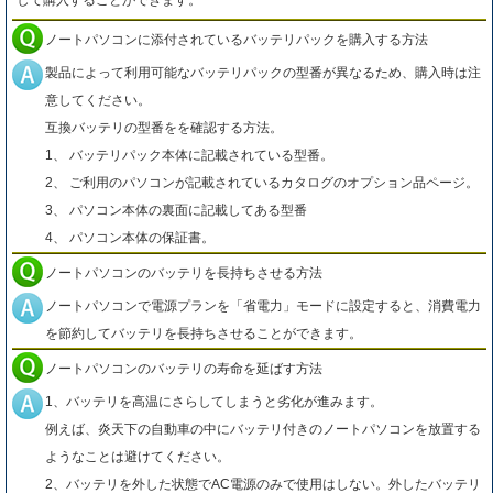
して購入することができます。
ノートパソコンに添付されているバッテリパックを購入する方法
製品によって利用可能なバッテリパックの型番が異なるため、購入時は注
意してください。
互換バッテリの型番をを確認する方法。
1、 バッテリパック本体に記載されている型番。
2、 ご利用のパソコンが記載されているカタログのオプション品ページ。
3、 パソコン本体の裏面に記載してある型番
4、 パソコン本体の保証書。
ノートパソコンのバッテリを長持ちさせる方法
ノートパソコンで電源プランを「省電力」モードに設定すると、消費電力
を節約してバッテリを長持ちさせることができます。
ノートパソコンのバッテリの寿命を延ばす方法
1、バッテリを高温にさらしてしまうと劣化が進みます。
例えば、炎天下の自動車の中にバッテリ付きのノートパソコンを放置する
ようなことは避けてください。
2、バッテリを外した状態でAC電源のみで使用はしない。外したバッテリ