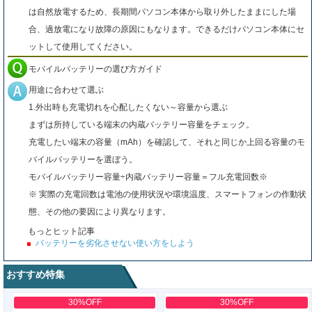
は自然放電するため、長期間パソコン本体から取り外したままにした場
合、過放電になり故障の原因にもなります。できるだけパソコン本体にセ
ットして使用してください。
モバイルバッテリーの選び方ガイド
用途に合わせて選ぶ
1.外出時も充電切れを心配したくない～容量から選ぶ
まずは所持している端末の内蔵バッテリー容量をチェック。
充電したい端末の容量（mAh）を確認して、それと同じか上回る容量のモ
バイルバッテリーを選ぼう。
モバイルバッテリー容量÷内蔵バッテリー容量＝フル充電回数※
※ 実際の充電回数は電池の使用状況や環境温度、スマートフォンの作動状
態、その他の要因により異なります。
もっとヒット記事
バッテリーを劣化させない使い方をしよう
おすすめ特集
30%OFF
30%OFF