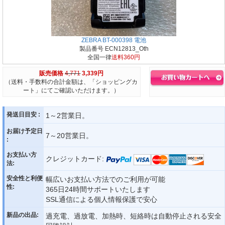
ZEBRA BT-000398 電池
製品番号 ECN12813_Oth
全国一律
送料360円
販売価格
4,771
3,339円
（送料・手数料の合計金額は、「ショッピングカ
ート」にてご確認いただけます。）
発送日目安 :
1～2営業日。
お届け予定日
7～20営業日。
:
お支払い方
クレジットカード:
法:
安全性と利便
幅広いお支払い方法でのご利用が可能
性:
365日24時間サポートいたします
SSL通信による個人情報保護で安心
新品の出品:
過充電、過放電、加熱時、短絡時は自動停止される安全