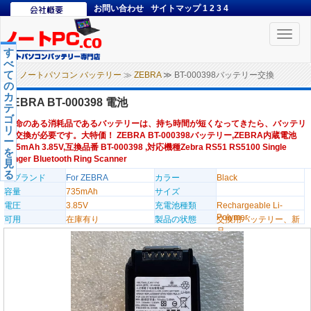
お問い合わせ
サイトマップ
1
2
3
4
Toggle
naviga
す
べ
て
ノートパソコン バッテリー
≫
ZEBRA
≫ BT-000398バッテリー交換
の
カ
ZEBRA BT-000398 電池
テ
ゴ
寿命のある消耗品であるバッテリーは、持ち時間が短くなってきたら、バッテリ
リ
ー交換が必要です。大特価！ ZEBRA BT-000398バッテリー,ZEBRA内蔵電池
ー
735mAh 3.85V,互換品番 BT-000398 ,対応機種Zebra RS51 RS5100 Single
を
Finger Bluetooth Ring Scanner
見
る
のブランド
For ZEBRA
カラー
Black
容量
735mAh
サイズ
電圧
3.85V
充電池種類
Rechargeable Li-
Polymer
可用
在庫有り
製品の状態
交換用バッテリー、新
品