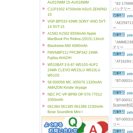
AU010WM 15-AU018WM
『82-17689
バッテリー
C11P1502 4750mAh ASUS ZENPAD
10
zeb
VGP-BPS33 43Wh SONY VAIO SVT-
『AE25971
14 SVT-15
ー
A1582 A1502 6559mAh Apple
zeb
MacBook Pro Retina (2015) 13inch
『AMME236
Blackview A60 4080mAh
テリー
FMVNBP212 FPCBP342 24Wh
zeb
Fujitsu AH42/H
『AT1629
W510BAT-3 6-87-W510S-4UF2
24Wh CLEVO W515LU W510LU
zeb
W510S
『BT-0003
58 000056 MC-305070 1320mAh
AMAZON Kindle Voyage
zeb
NEC PC-VP-BP90 OP-570-77012
3350mAh
『BT-00031
Scanner
061384 061385 061386 2230mAh
Bose Soundlink Mini I
zeb
『BT-00031
リー
zeb