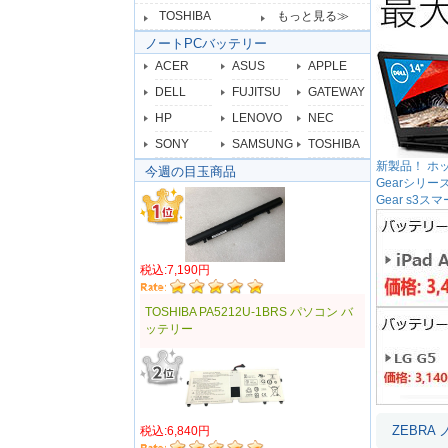
TOSHIBA
もっと見る≫
ノートPCバッテリー
ACER
ASUS
APPLE
DELL
FUJITSU
GATEWAY
HP
LENOVO
NEC
SONY
SAMSUNG
TOSHIBA
新製品！ ホット
今週の目玉商品
Gearシリ
Gear s
税込:7,190円
TOSHIBA PA5212U-1BRS パソコン バ
ッテリー
ZEBR
税込:6,840円