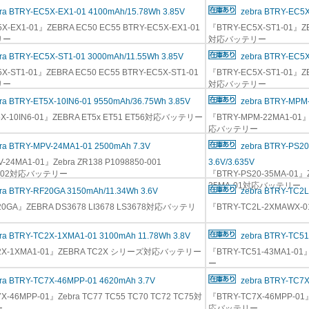
ra BTRY-EC5X-EX1-01 4100mAh/15.78Wh 3.85V
zebra BTRY-EC5X
X-EX1-01』ZEBRA EC50 EC55 BTRY-EC5X-EX1-01
『BTRY-EC5X-ST1-01』ZE
リー
対応バッテリー
ra BTRY-EC5X-ST1-01 3000mAh/11.55Wh 3.85V
zebra BTRY-EC5X
X-ST1-01』ZEBRA EC50 EC55 BTRY-EC5X-ST1-01
『BTRY-EC5X-ST1-01』ZE
リー
対応バッテリー
ra BTRY-ET5X-10IN6-01 9550mAh/36.75Wh 3.85V
zebra BTRY-MPM
5X-10IN6-01』ZEBRA ET5x ET51 ET56対応バッテリー
『BTRY-MPM-22MA1-01』Ze
応バッテリー
ra BTRY-MPV-24MA1-01 2500mAh 7.3V
zebra BTRY-PS2
-24MA1-01』Zebra ZR138 P1098850-001
3.6V/3.635V
0-002対応バッテリー
『BTRY-PS20-35MA-01』Z
35MA-01対応バッテリー
ra BTRY-RF20GA 3150mAh/11.34Wh 3.6V
zebra BTRY-TC2
20GA』ZEBRA DS3678 LI3678 LS3678対応バッテリ
『BTRY-TC2L-2XMAWX-
ra BTRY-TC2X-1XMA1-01 3100mAh 11.78Wh 3.8V
zebra BTRY-TC5
C2X-1XMA1-01』ZEBRA TC2X シリーズ対応バッテリー
『BTRY-TC51-43MA1-01
ー
ra BTRY-TC7X-46MPP-01 4620mAh 3.7V
zebra BTRY-TC7
X-46MPP-01』Zebra TC77 TC55 TC70 TC72 TC75対
『BTRY-TC7X-46MPP-01』
ー
応バッテリー