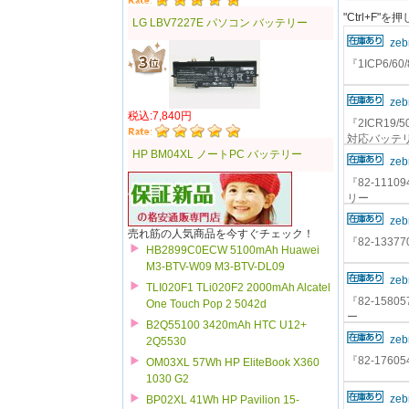
"Ctrl+F
LG LBV7227E パソコン バッテリー
zeb
『1ICP6/6
zeb
税込:7,840円
『2ICR19/5
対応バッテ
HP BM04XL ノートPC バッテリー
zeb
『82-1110
リー
zeb
売れ筋の人気商品を今すぐチェック！
『82-1337
HB2899C0ECW 5100mAh Huawei
M3-BTV-W09 M3-BTV-DL09
zeb
TLI020F1 TLi020F2 2000mAh Alcatel
『82-15805
One Touch Pop 2 5042d
ー
B2Q55100 3420mAh HTC U12+
zeb
2Q5530
『82-1760
OM03XL 57Wh HP EliteBook X360
1030 G2
zeb
BP02XL 41Wh HP Pavilion 15-