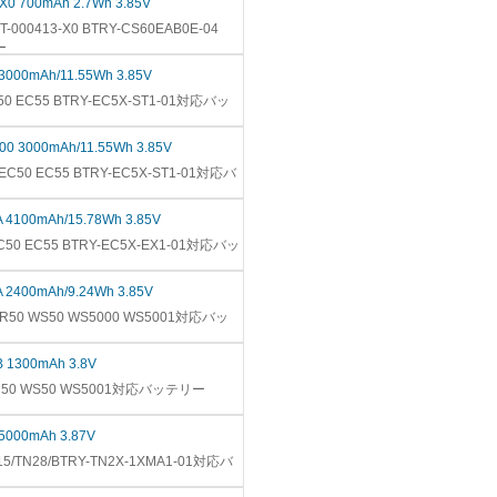
-X0 700mAh 2.7Wh 3.85V
T-000413-X0 BTRY-CS60EAB0E-04
ー
 3000mAh/11.55Wh 3.85V
50 EC55 BTRY-EC5X-ST1-01対応バッ
-00 3000mAh/11.55Wh 3.85V
 EC50 EC55 BTRY-EC5X-ST1-01対応バ
A 4100mAh/15.78Wh 3.85V
C50 EC55 BTRY-EC5X-EX1-01対応バッ
A 2400mAh/9.24Wh 3.85V
WR50 WS50 WS5000 WS5001対応バッ
B 1300mAh 3.8V
WR50 WS50 WS5001対応バッテリー
 5000mAh 3.87V
15/TN28/BTRY-TN2X-1XMA1-01対応バ