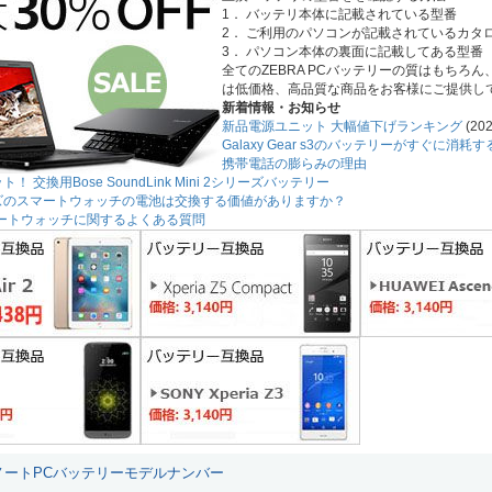
1． バッテリ本体に記載されている型番
2． ご利用のパソコンが記載されているカタ
3． パソコン本体の裏面に記載してある型番
全てのZEBRA PCバッテリーの質はもち
は低価格、高品質な商品をお客様にご提供し
新着情報・お知らせ
新品電源ユニット 大幅値下げランキング
(202
Galaxy Gear s3のバッテリーがすぐに消
携帯電話の膨らみの理由
！ 交換用Bose SoundLink Mini 2シリーズバッテリー
ーズのスマートウォッチの電池は交換する価値がありますか？
3スマートウォッチに関するよくある質問
A ノートPCバッテリーモデルナンバー