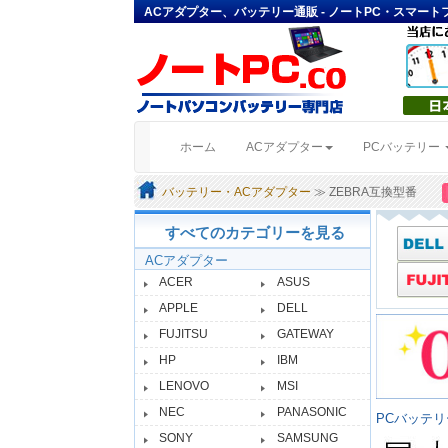
ACアダプター、バッテリー通販 - ノートPC・スマー
(current)
ホーム
ACアダプター
PCバッテリー
バッテリー・ACアダプター
≫ ZEBRA互換型番
すべてのカテゴリーを見る
ACアダプター
ACER
ASUS
APPLE
DELL
FUJITSU
GATEWAY
HP
IBM
LENOVO
MSI
NEC
PANASONIC
PCバッテ
SONY
SAMSUNG