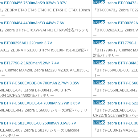
ra BT-000456 7500mAh/29.03Wh 3.87V
zebra BT-000473
6』ZEBRA ET40 ET45 ET40HC ET45HC ET4X 10inch
『BT-000473』Zebra T
リー
ra BT-000484 4400mAh/33.44Wh 7.6V
zebra BT000262A
84』Zebra BTRY-ET6XW-9AH-01 ET6XW対応バッテリ
『BT000262A01』Zebra
ー
ra BT000296A01 220mAh 3.7V
zebra BT17790-1
A01』ZEBRA HS3100 BTRY-HS3100-HS1-01対応バ
『BT17790-1』Comtec MX4
対応バッテリー
ra BT17790-2 1620mah/12Wh 7.4V
zebra BTRY-36IA
2』Comtec MX420L Zebra MZ220 MZ320 AK18353-1
『BTRY-36IAB0E-00』ZE
リー
リー
ra BTRY-CS60EAB0E-04 700mAh 2.7Wh 3.85V
zebra BTRY-CS6
0EAB0E-04』Zebra BT-000413-X0 BTRY-
『BTRY-CS60EABOE-0
E-04 1ICP8/24/30対応バッテリー
ー
ra BTRY-CS60EABOE-04 700mAh/2.7Wh 3.85V
zebra BTRY-DS2
60EABOE-04』Zebra CS6080 シリーズ対応バッテリ
『BTRY-DS22EAB0E-00』Z
CR2278 Scanner対応バ
ra BTRY-DS81EA80E-00 2500mAh 3.6V/3.7V
zebra BTRY-EC30
1EA80E-00』Zebra DS8178 シリーズ Barcode
『BTRY-EC30-12MA1-
対応バッテリー