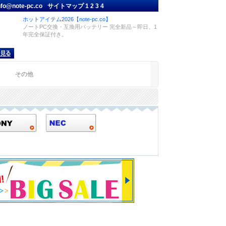
nfo@note-pc.co
サイトマップ
1
2
3
4
ホットアイテム2026【note-pc.co】
ノートPC交換・互換用バッテリー 完全新品～即日、1
年完全保証付き。
品
その他