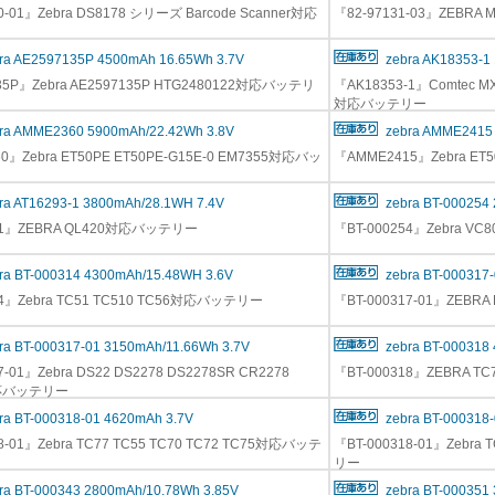
0-01』Zebra DS8178 シリーズ Barcode Scanner対応
『82-97131-03』ZEBR
ra AE2597135P 4500mAh 16.65Wh 3.7V
zebra AK18353-1
35P』Zebra AE2597135P HTG2480122対応バッテリ
『AK18353-1』Comtec MX4
対応バッテリー
ra AMME2360 5900mAh/22.42Wh 3.8V
zebra AMME2415
0』Zebra ET50PE ET50PE-G15E-0 EM7355対応バッ
『AMME2415』Zebra E
ra AT16293-1 3800mAh/28.1WH 7.4V
zebra BT-000254
3-1』ZEBRA QL420対応バッテリー
『BT-000254』Zebra 
ra BT-000314 4300mAh/15.48WH 3.6V
zebra BT-000317
14』Zebra TC51 TC510 TC56対応バッテリー
『BT-000317-01』ZEB
ra BT-000317-01 3150mAh/11.66Wh 3.7V
zebra BT-000318
7-01』Zebra DS22 DS2278 DS2278SR CR2278
『BT-000318』ZEBRA 
対応バッテリー
ra BT-000318-01 4620mAh 3.7V
zebra BT-000318
8-01』Zebra TC77 TC55 TC70 TC72 TC75対応バッテ
『BT-000318-01』Zebra
リー
ra BT-000343 2800mAh/10.78Wh 3.85V
zebra BT-000351