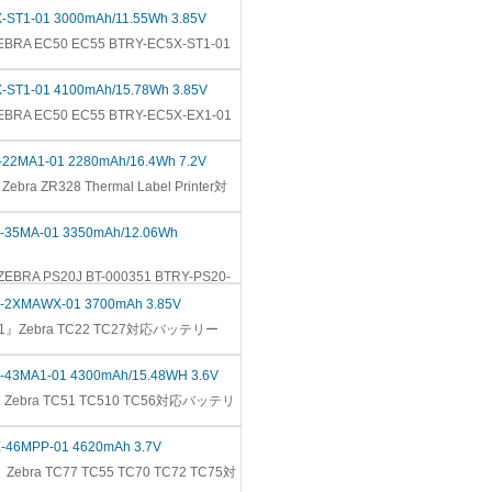
-ST1-01 3000mAh/11.55Wh 3.85V
BRA EC50 EC55 BTRY-EC5X-ST1-01
-ST1-01 4100mAh/15.78Wh 3.85V
BRA EC50 EC55 BTRY-EC5X-EX1-01
-22MA1-01 2280mAh/16.4Wh 7.2V
bra ZR328 Thermal Label Printer対
0-35MA-01 3350mAh/12.06Wh
EBRA PS20J BT-000351 BTRY-PS20-
L-2XMAWX-01 3700mAh 3.85V
01』Zebra TC22 TC27対応バッテリー
1-43MA1-01 4300mAh/15.48WH 3.6V
』Zebra TC51 TC510 TC56対応バッテリ
X-46MPP-01 4620mAh 3.7V
Zebra TC77 TC55 TC70 TC72 TC75対