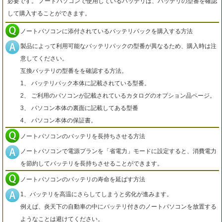
必要です。 ノートパソコンで使用しているバッテリは、バッテリの型番を確認
して購入することができます。
ノートパソコンに添付されているバッテリパックを購入する方法
製品によって利用可能なバッテリパックの型番が異なるため、購入時は注
意してください。
互換バッテリの型番をを確認する方法。
1、 バッテリパック本体に記載されている型番。
2、 ご利用のパソコンが記載されているカタログのオプション品ページ。
3、 パソコン本体の裏面に記載してある型番
4、 パソコン本体の保証書。
ノートパソコンのバッテリを長持ちさせる方法
ノートパソコンで電源プランを「省電力」モードに設定すると、消費電力
を節約してバッテリを長持ちさせることができます。
ノートパソコンのバッテリの寿命を延ばす方法
1、バッテリを高温にさらしてしまうと劣化が進みます。
例えば、炎天下の自動車の中にバッテリ付きのノートパソコンを放置する
ようなことは避けてください。