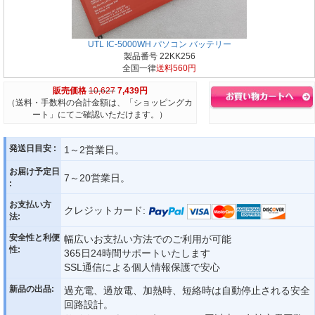
UTL IC-5000WH パソコン バッテリー
製品番号 22KK256
全国一律
送料560円
販売価格
10,627
7,439円
（送料・手数料の合計金額は、「ショッピングカ
ート」にてご確認いただけます。）
発送日目安 :
1～2営業日。
お届け予定日
7～20営業日。
:
お支払い方
クレジットカード:
法:
安全性と利便
幅広いお支払い方法でのご利用が可能
性:
365日24時間サポートいたします
SSL通信による個人情報保護で安心
新品の出品:
過充電、過放電、加熱時、短絡時は自動停止される安全
回路設計。