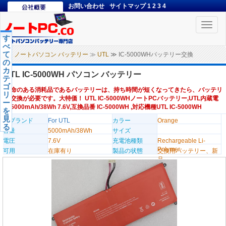
お問い合わせ
サイトマップ
1
2
3
4
Toggle
naviga
す
べ
て
ノートパソコン バッテリー
≫
UTL
≫ IC-5000WHバッテリー交換
の
カ
UTL IC-5000WH パソコン バッテリー
テ
ゴ
寿命のある消耗品であるバッテリーは、持ち時間が短くなってきたら、バッテリ
リ
ー交換が必要です。大特価！ UTL IC-5000WHノートPCバッテリー,UTL内蔵電
ー
池5000mAh/38Wh 7.6V,互換品番 IC-5000WH ,対応機種UTL IC-5000WH
を
見
のブランド
For UTL
カラー
Orange
る
容量
5000mAh/38Wh
サイズ
電圧
7.6V
充電池種類
Rechargeable Li-
Polymer
可用
在庫有り
製品の状態
交換用バッテリー、新
品