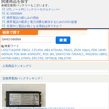
関連商品を探す
各種交換用バッテリーもございます。
UTLノートPCバッテリーモデルナンバー
IC-5000WH
携帯電話の膨らみの理由
携帯電話の暖房と電力消費を解決するための10の提案
充電中に電話が熱くなる理由は何ですか？
検索ワード
LSS271620SF
,
FB511
,
CP1454
,
HB3-875mAh
,
FB421
,
Z52H 10pcs
,
FDK 14HR-
4/5FAUP
,
FDK 8HR-4/3FAUPC
,
RSC-BA
,
SANYO 5N-700AACL
,
PA5265U-1BRS
,
HSTNN-DB9J
,
07KRV
,
ER17/50
,
SPTM1B
,
HBLDT40
人気商品ランキングリ
交換用電池パックランキング！
バッテリーPanasonic Toughbook CF-29 CF-51 CF-52