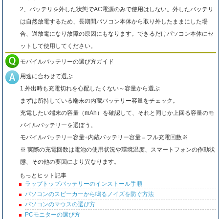
2、バッテリを外した状態でAC電源のみで使用はしない。外したバッテリ
は自然放電するため、長期間パソコン本体から取り外したままにした場
合、過放電になり故障の原因にもなります。できるだけパソコン本体にセ
ットして使用してください。
モバイルバッテリーの選び方ガイド
用途に合わせて選ぶ
1.外出時も充電切れを心配したくない～容量から選ぶ
まずは所持している端末の内蔵バッテリー容量をチェック。
充電したい端末の容量（mAh）を確認して、それと同じか上回る容量のモ
バイルバッテリーを選ぼう。
モバイルバッテリー容量÷内蔵バッテリー容量＝フル充電回数※
※ 実際の充電回数は電池の使用状況や環境温度、スマートフォンの作動状
態、その他の要因により異なります。
もっとヒット記事
ラップトップバッテリーのインストール手順
パソコンのスピーカーから鳴るノイズを防ぐ方法
パソコンのマウスの選び方
PCモニターの選び方