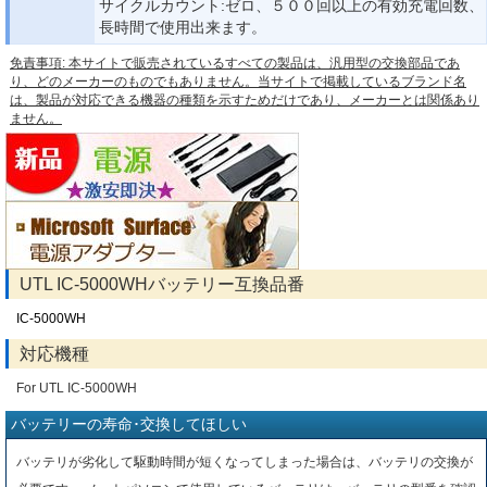
サイクルカウント:ゼロ、５００回以上の有効充電回数、
長時間で使用出来ます。
免責事項: 本サイトで販売されているすべての製品は、汎用型の交換部品であ
り、どのメーカーのものでもありません。当サイトで掲載しているブランド名
は、製品が対応できる機器の種類を示すためだけであり、メーカーとは関係あり
ません。
UTL IC-5000WHバッテリー互換品番
IC-5000WH
対応機種
For UTL IC-5000WH
バッテリーの寿命･交換してほしい
バッテリが劣化して駆動時間が短くなってしまった場合は、バッテリの交換が