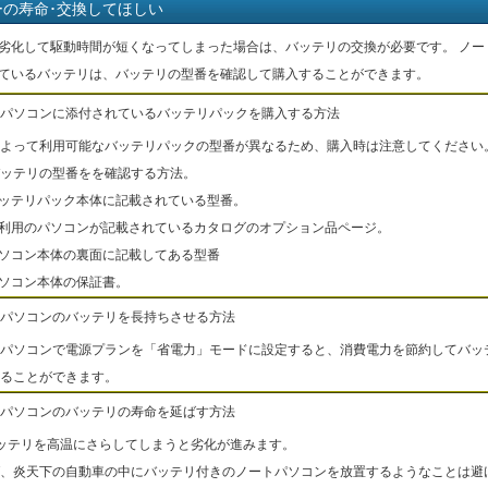
ーの寿命･交換してほしい
劣化して駆動時間が短くなってしまった場合は、バッテリの交換が必要です。 ノー
ているバッテリは、バッテリの型番を確認して購入することができます。
パソコンに添付されているバッテリパックを購入する方法
よって利用可能なバッテリパックの型番が異なるため、購入時は注意してください
ッテリの型番をを確認する方法。
バッテリパック本体に記載されている型番。
ご利用のパソコンが記載されているカタログのオプション品ページ。
パソコン本体の裏面に記載してある型番
パソコン本体の保証書。
パソコンのバッテリを長持ちさせる方法
パソコンで電源プランを「省電力」モードに設定すると、消費電力を節約してバッ
ることができます。
パソコンのバッテリの寿命を延ばす方法
ッテリを高温にさらしてしまうと劣化が進みます。
、炎天下の自動車の中にバッテリ付きのノートパソコンを放置するようなことは避