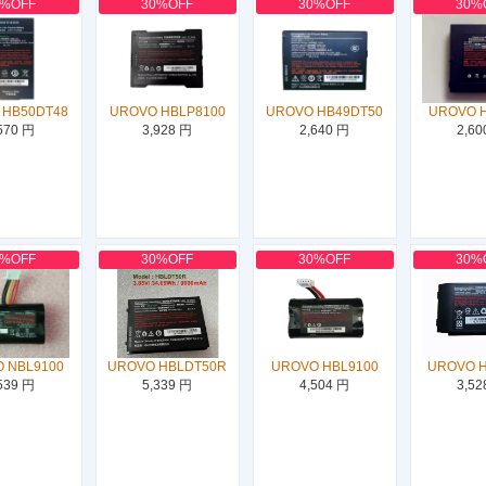
0%OFF
30%OFF
30%OFF
30%
 HB50DT48
UROVO HBLP8100
UROVO HB49DT50
UROVO 
570 円
3,928 円
2,640 円
2,60
0%OFF
30%OFF
30%OFF
30%
 NBL9100
UROVO HBLDT50R
UROVO HBL9100
UROVO 
539 円
5,339 円
4,504 円
3,52