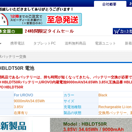
携帯電話
タブレットPC
送料無料商品
電源ユニット
新
50Rバッテリー交換
HBLDT50R 電池
消耗品であるバッテリーは、持ち時間が短くなってきたら、バッテリー交換が必要で
 HBLDT50Rバッテリー,UROVO内蔵電池9000mAh/34.65Wh 3.85V,互換品番 HBLD
O HBLDT50R
For UROVO
カラー
Black
9000mAh/34.65Wh
サイズ
3.85V
充電池種類
Rechargeable Li-ion
在庫有り
製品の状態
交換用バッテリー、