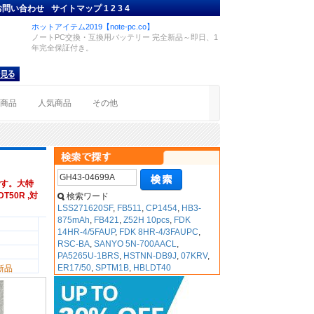
お問い合わせ
サイトマップ
1
2
3
4
ホットアイテム2019【note-pc.co】
ノートPC交換・互換用バッテリー 完全新品～即日、1
年完全保証付き。
着商品
人気商品
その他
す。大特
T50R ,対
検索ワード
LSS271620SF
,
FB511
,
CP1454
,
HB3-
875mAh
,
FB421
,
Z52H 10pcs
,
FDK
14HR-4/5FAUP
,
FDK 8HR-4/3FAUPC
,
RSC-BA
,
SANYO 5N-700AACL
,
PA5265U-1BRS
,
HSTNN-DB9J
,
07KRV
,
ER17/50
,
SPTM1B
,
HBLDT40
新品