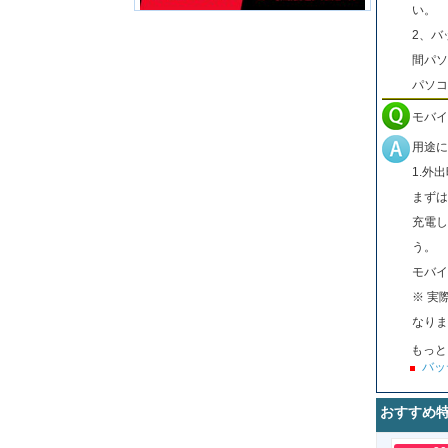
い。
2、バ
間パソ
パソコ
モバイ
用途に
1.外
まずは
充電し
う。
モバイ
※ 実
なりま
もっと
バッ
おすすめ