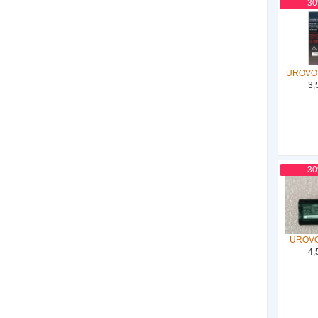
3
UROVO
3,
3
UROVO
4,