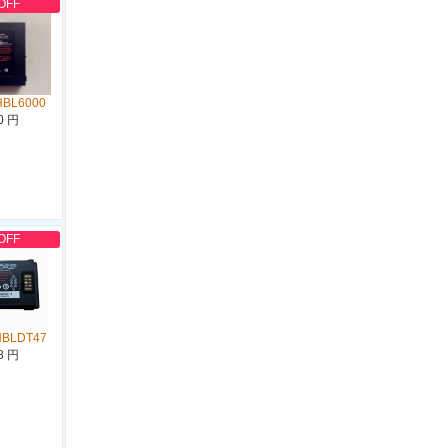
OFF
HBL6000
0 円
OFF
HBLDT47
8 円