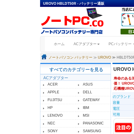
UROVO HBLDT50R - バッテリー通販
(current)
ホーム
ACアダプター
PCバッテリー
ノートパソコン バッテリー
≫
UROVO
≫ HBLDT
UROVO 
すべてのカテゴリーを見る
ACアダプター
寿命のある
価！ UROVO
ACER
ASUS
応機種UROV
APPLE
DELL
のブランド
FUJITSU
GATEWAY
容量
HP
IBM
電圧
可用
LENOVO
MSI
NEC
PANASONIC
SONY
SAMSUNG