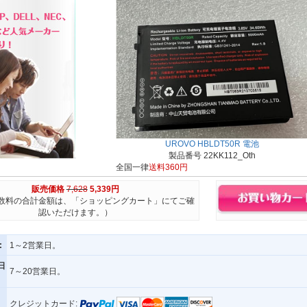
UROVO HBLDT50R 電池
製品番号 22KK112_Oth
全国一律
送料360円
販売価格
7,628
5,339円
数料の合計金額は、「ショッピングカート」にてご確
認いただけます。）
:
1～2営業日。
日
7～20営業日。
クレジットカード: