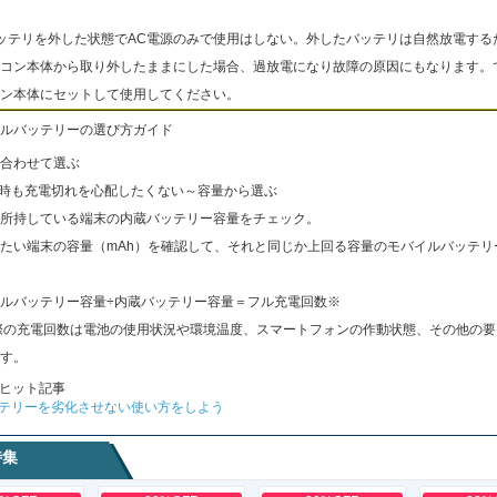
ッテリを外した状態でAC電源のみで使用はしない。外したバッテリは自然放電する
コン本体から取り外したままにした場合、過放電になり故障の原因にもなります。
ン本体にセットして使用してください。
ルバッテリーの選び方ガイド
合わせて選ぶ
出時も充電切れを心配したくない～容量から選ぶ
所持している端末の内蔵バッテリー容量をチェック。
たい端末の容量（mAh）を確認して、それと同じか上回る容量のモバイルバッテリ
ルバッテリー容量÷内蔵バッテリー容量＝フル充電回数※
際の充電回数は電池の使用状況や環境温度、スマートフォンの作動状態、その他の要
す。
ヒット記事
テリーを劣化させない使い方をしよう
特集