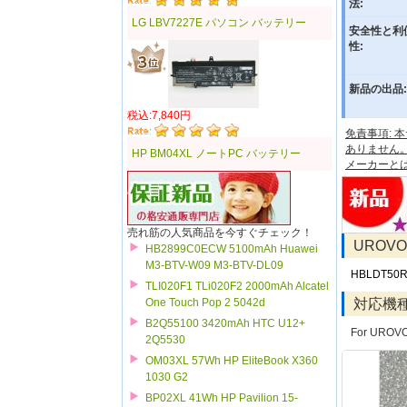
法:
LG LBV7227E パソコン バッテリー
安全性と利
性:
新品の出品:
税込:7,840円
免責事項:
ありません
HP BM04XL ノートPC バッテリー
メーカーと
売れ筋の人気商品を今すぐチェック！
UROV
HB2899C0ECW 5100mAh Huawei
M3-BTV-W09 M3-BTV-DL09
HBLDT50
TLI020F1 TLi020F2 2000mAh Alcatel
対応機
One Touch Pop 2 5042d
B2Q55100 3420mAh HTC U12+
For UROV
2Q5530
OM03XL 57Wh HP EliteBook X360
1030 G2
BP02XL 41Wh HP Pavilion 15-