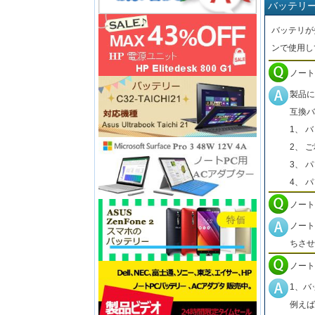
バッテリ
バッテリが
ンで使用し
ノート
製品に
互換バ
1、 
2、 
3、 
4、 
ノート
ノート
ちさせ
ノート
1、バ
例えば