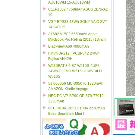
AU010WM 15-AU018WM
C11P1502 4750mAh ASUS ZENPAD
10
VGP-BPS33 43Wh SONY VAIO SVT-
14 SVT-15
A1582 A1502 6559mAh Apple
MacBook Pro Retina (2015) 13inch
Blackview A60 4080mAh
FMVNBP212 FPCBP342 24Wh
Fujitsu AH42/H
W510BAT-3 6-87-W510S-4UF2
24Wh CLEVO W515LU W510LU
W510S
58 000056 MC-305070 1320mAh
AMAZON Kindle Voyage
NEC PC-VP-BP90 OP-570-77012
3350mAh
061384 061385 061386 2230mAh
Bose Soundlink Mini I