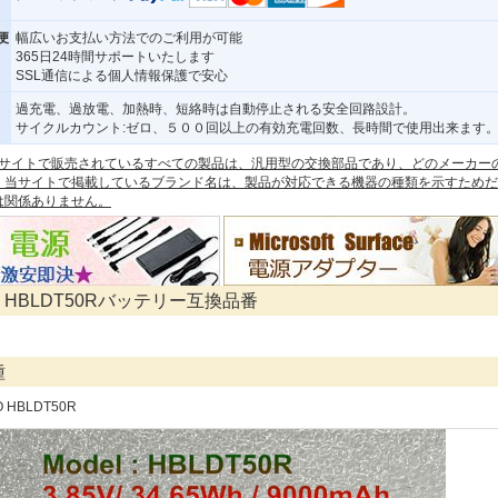
便
幅広いお支払い方法でのご利用が可能
365日24時間サポートいたします
SSL通信による個人情報保護で安心
過充電、過放電、加熱時、短絡時は自動停止される安全回路設計。
サイクルカウント:ゼロ、５００回以上の有効充電回数、長時間で使用出来ます
 本サイトで販売されているすべての製品は、汎用型の交換部品であり、どのメーカー
。当サイトで掲載しているブランド名は、製品が対応できる機器の種類を示すためだ
は関係ありません。
O HBLDT50Rバッテリー互換品番
R
種
O HBLDT50R