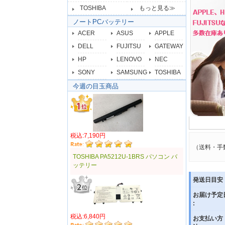
TOSHIBA
もっと見る≫
ノートPCバッテリー
ACER
ASUS
APPLE
DELL
FUJITSU
GATEWAY
HP
LENOVO
NEC
SONY
SAMSUNG
TOSHIBA
今週の目玉商品
税込:7,190円
（送料・手
TOSHIBA PA5212U-1BRS パソコン バ
ッテリー
発送日目安 
お届け予定
:
税込:6,840円
お支払い方