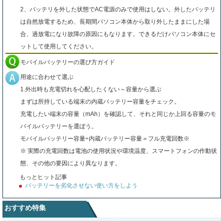
2、バッテリを外した状態でAC電源のみで使用はしない。外したバッテリ
は自然放電するため、長期間パソコン本体から取り外したままにした場
合、過放電になり故障の原因にもなります。できるだけパソコン本体にセ
ットして使用してください。
モバイルバッテリーの選び方ガイド
用途に合わせて選ぶ
1.外出時も充電切れを心配したくない～容量から選ぶ
まずは所持している端末の内蔵バッテリー容量をチェック。
充電したい端末の容量（mAh）を確認して、それと同じか上回る容量のモ
バイルバッテリーを選ぼう。
モバイルバッテリー容量÷内蔵バッテリー容量＝フル充電回数※
※ 実際の充電回数は電池の使用状況や環境温度、スマートフォンの作動状
態、その他の要因により異なります。
もっとヒット記事
バッテリーを劣化させない使い方をしよう
おすすめ特集