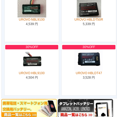
UROVO NBL9100
UROVO HBLDT50R
4,539 円
5,339 円
30%OFF
30%OFF
UROVO HBL9100
UROVO HBLDT47
4,504 円
3,528 円