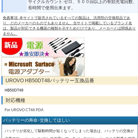
サイクルカウント:ゼロ、５００回以上の有効充電回数、
長時間で使用出来ます。
免責事項: 本サイトで販売されているすべての製品は、汎用型の交換部品であ
り、どのメーカーのものでもありません。当サイトで掲載しているブランド名
は、製品が対応できる機器の種類を示すためだけであり、メーカーとは関係あり
ません。
UROVO HB50DT48バッテリー互換品番
HB50DT48
対応機種
For UROVO CT48 PDA
バッテリーの寿命･交換してほしい
バッテリが劣化して駆動時間が短くなってしまった場合は、バッテリの交換が