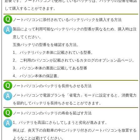
必要です。 ノートパソコンで使用しているバッテリは、バッテリの型番を確認
して購入することができます。
ノートパソコンに添付されているバッテリパックを購入する方法
製品によって利用可能なバッテリパックの型番が異なるため、購入時は注
意してください。
互換バッテリの型番をを確認する方法。
1、 バッテリパック本体に記載されている型番。
2、 ご利用のパソコンが記載されているカタログのオプション品ページ。
3、 パソコン本体の裏面に記載してある型番
4、 パソコン本体の保証書。
ノートパソコンのバッテリを長持ちさせる方法
ノートパソコンで電源プランを「省電力」モードに設定すると、消費電力
を節約してバッテリを長持ちさせることができます。
ノートパソコンのバッテリの寿命を延ばす方法
1、バッテリを高温にさらしてしまうと劣化が進みます。
例えば、炎天下の自動車の中にバッテリ付きのノートパソコンを放置する
ようなことは避けてください。