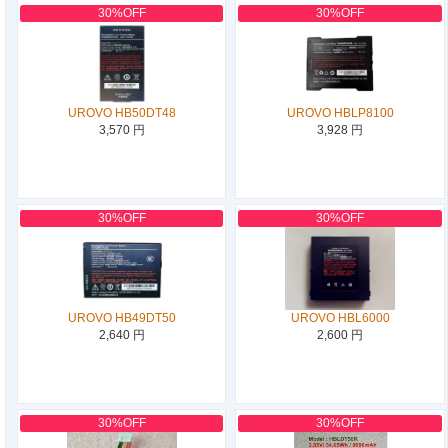
30%OFF
30%OFF
UROVO HB50DT48
UROVO HBLP8100
3,570 円
3,928 円
30%OFF
30%OFF
UROVO HB49DT50
UROVO HBL6000
2,640 円
2,600 円
30%OFF
30%OFF