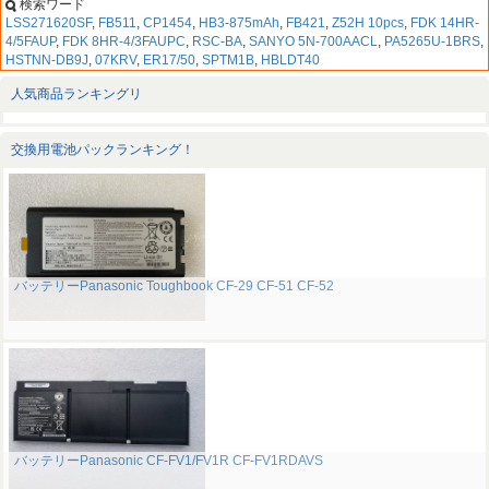
検索ワード
LSS271620SF
,
FB511
,
CP1454
,
HB3-875mAh
,
FB421
,
Z52H 10pcs
,
FDK 14HR-
4/5FAUP
,
FDK 8HR-4/3FAUPC
,
RSC-BA
,
SANYO 5N-700AACL
,
PA5265U-1BRS
,
HSTNN-DB9J
,
07KRV
,
ER17/50
,
SPTM1B
,
HBLDT40
人気商品ランキングリ
交換用電池パックランキング！
バッテリーPanasonic Toughbook CF-29 CF-51 CF-52
バッテリーPanasonic CF-FV1/FV1R CF-FV1RDAVS