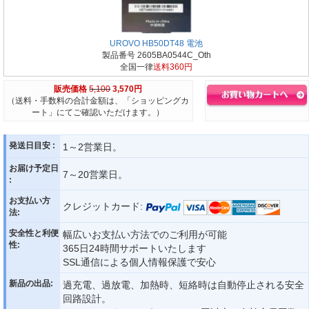
UROVO HB50DT48 電池
製品番号 2605BA0544C_Oth
全国一律
送料360円
販売価格
5,100
3,570円
（送料・手数料の合計金額は、「ショッピングカ
ート」にてご確認いただけます。）
発送日目安 :
1～2営業日。
お届け予定日
7～20営業日。
:
お支払い方
クレジットカード:
法:
安全性と利便
幅広いお支払い方法でのご利用が可能
性:
365日24時間サポートいたします
SSL通信による個人情報保護で安心
新品の出品:
過充電、過放電、加熱時、短絡時は自動停止される安全
回路設計。