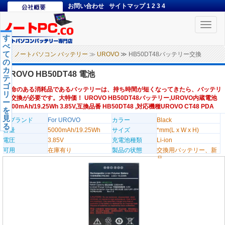
お問い合わせ
サイトマップ
1
2
3
4
Toggle
naviga
す
べ
て
ノートパソコン バッテリー
≫
UROVO
≫ HB50DT48バッテリー交換
の
カ
UROVO HB50DT48 電池
テ
ゴ
寿命のある消耗品であるバッテリーは、持ち時間が短くなってきたら、バッテリ
リ
ー交換が必要です。大特価！ UROVO HB50DT48バッテリー,UROVO内蔵電池
ー
5000mAh/19.25Wh 3.85V,互換品番 HB50DT48 ,対応機種UROVO CT48 PDA
を
見
のブランド
For UROVO
カラー
Black
る
容量
5000mAh/19.25Wh
サイズ
*mm(L x W x H)
電圧
3.85V
充電池種類
Li-ion
可用
在庫有り
製品の状態
交換用バッテリー、新
品