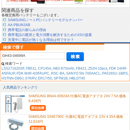
関連商品を探す
各種交換用バッテリーもございます。
SAMSUNGノートPCバッテリーモデルナンバー
AA-PBUN3AB
携帯電話の膨らみの理由
携帯電話の暖房と電力消費を解決するための10の提案
充電中に電話が熱くなる理由は何ですか？
検索ワード
LSS271620SF
,
FB511
,
CP1454
,
HB3-875mAh
,
FB421
,
Z52H 10pcs
,
FDK 14HR-
4/5FAUP
,
FDK 8HR-4/3FAUPC
,
RSC-BA
,
SANYO 5N-700AACL
,
PA5265U-1BRS
,
HSTNN-DB9J
,
07KRV
,
ER17/50
,
SPTM1B
,
HBLDT40
人気商品ランキングリ
SAMSUNG BN44-00924A 付属AC電源アダプタ 24V 7.5A 価格
9,439円
SAMSUNG S34E790C 付属AC電源アダプタ 23V 4.35A 価格
12,618円