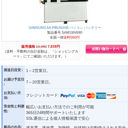
SAMSUNG AA-PBUN3AB パソコン バッテリー
製品番号 SAM19IV690
全国一律
送料560円
販売価格
11,342
7,939円
（送料・手数料の合計金額は、「ショッピングカ
ート」にてご確認いただけます。）
発送日目安 :
1～2営業日。
お届け予定日
7～20営業日。
:
お支払い方
クレジットカード:
法:
安全性と利便
幅広いお支払い方法でのご利用が可能
性:
365日24時間サポートいたします
SSL通信による個人情報保護で安心
新品の出品:
過充電、過放電、加熱時、短絡時は自動停止される安全