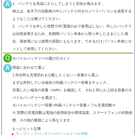
1、バッテリを高温にさらしてしまうと劣化が進みます。
例えば、炎天下の自動車の中にバッテリ付きのノートパソコンを放置する
ようなことは避けてください。
2、バッテリを外した状態でAC電源のみで使用はしない。外したバッテリ
は自然放電するため、長期間パソコン本体から取り外したままにした場
合、過放電になり故障の原因にもなります。できるだけパソコン本体にセ
ットして使用してください。
モバイルバッテリーの選び方ガイド
用途に合わせて選ぶ
1.外出時も充電切れを心配したくない～容量から選ぶ
まずは所持している端末の内蔵バッテリー容量をチェック。
充電したい端末の容量（mAh）を確認して、それと同じか上回る容量のモ
バイルバッテリーを選ぼう。
モバイルバッテリー容量÷内蔵バッテリー容量＝フル充電回数※
※ 実際の充電回数は電池の使用状況や環境温度、スマートフォンの作動状
態、その他の要因により異なります。
もっとヒット記事
ラップトップバッテリーのインストール手順