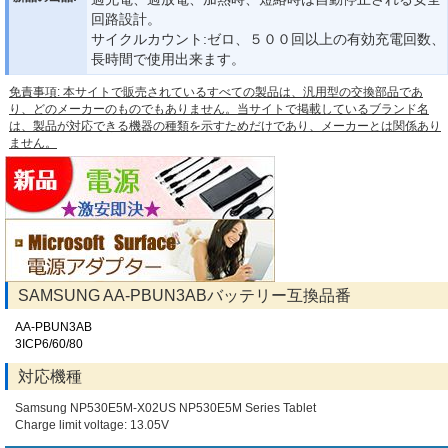
回路設計。
サイクルカウント:ゼロ、５００回以上の有効充電回数、
長時間で使用出来ます。
免責事項: 本サイトで販売されているすべての製品は、汎用型の交換部品であ
り、どのメーカーのものでもありません。当サイトで掲載しているブランド名
は、製品が対応できる機器の種類を示すためだけであり、メーカーとは関係あり
ません。
SAMSUNG AA-PBUN3ABバッテリー互換品番
AA-PBUN3AB
3ICP6/60/80
対応機種
Samsung NP530E5M-X02US NP530E5M Series Tablet
Charge limit voltage: 13.05V