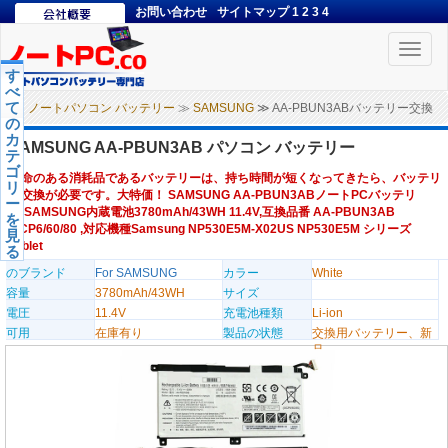
お問い合わせ
サイトマップ
1
2
3
4
Toggle
naviga
す
べ
て
ノートパソコン バッテリー
≫
SAMSUNG
≫ AA-PBUN3ABバッテリー交換
の
カ
SAMSUNG AA-PBUN3AB パソコン バッテリー
テ
ゴ
寿命のある消耗品であるバッテリーは、持ち時間が短くなってきたら、バッテリ
リ
ー交換が必要です。大特価！ SAMSUNG AA-PBUN3ABノートPCバッテリ
ー
ー,SAMSUNG内蔵電池3780mAh/43WH 11.4V,互換品番 AA-PBUN3AB
を
3ICP6/60/80 ,対応機種Samsung NP530E5M-X02US NP530E5M シリーズ
見
Tablet
る
のブランド
For SAMSUNG
カラー
White
容量
3780mAh/43WH
サイズ
電圧
11.4V
充電池種類
Li-ion
可用
在庫有り
製品の状態
交換用バッテリー、新
品