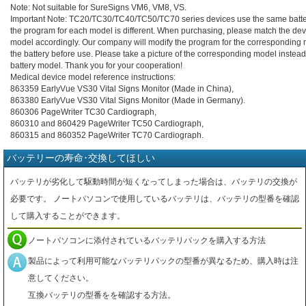
Note: Not suitable for SureSigns VM6, VM8, VS.
Important Note: TC20/TC30/TC40/TC50/TC70 series devices use the same batt
the program for each model is different. When purchasing, please match the dev
model accordingly. Our company will modify the program for the corresponding 
the battery before use. Please take a picture of the corresponding model instead
battery model. Thank you for your cooperation!
Medical device model reference instructions:
863359 EarlyVue VS30 Vital Signs Monitor (Made in China),
863380 EarlyVue VS30 Vital Signs Monitor (Made in Germany).
860306 PageWriter TC30 Cardiograph,
860310 and 860429 PageWriter TC50 Cardiograph,
860315 and 860352 PageWriter TC70 Cardiograph.
バッテリーの寿命･交換してほしい
バッテリが劣化して駆動時間が短くなってしまった場合は、バッテリの交換が
必要です。 ノートパソコンで使用しているバッテリは、バッテリの型番を確認
して購入することができます。
ノートパソコンに添付されているバッテリパックを購入する方法
製品によって利用可能なバッテリパックの型番が異なるため、購入時は注
意してください。
互換バッテリの型番をを確認する方法。