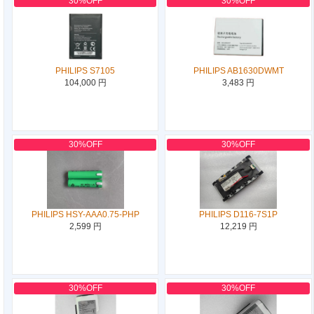
30%OFF
30%OFF
PHILIPS S7105
PHILIPS AB1630DWMT
104,000 円
3,483 円
30%OFF
30%OFF
PHILIPS HSY-AAA0.75-PHP
PHILIPS D116-7S1P
2,599 円
12,219 円
30%OFF
30%OFF