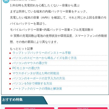
1.外出時も充電切れを心配したくない～容量から選ぶ
まずは所持している端末の内蔵バッテリー容量をチェック。
充電したい端末の容量（mAh）を確認して、それと同じか上回る容量のモ
バイルバッテリーを選ぼう。
モバイルバッテリー容量÷内蔵バッテリー容量＝フル充電回数※
※ 実際の充電回数は電池の使用状況や環境温度、スマートフォンの作動状
態、その他の要因により異なります。
もっとヒット記事
ラップトップバッテリーのインストール手順
パソコンのスピーカーから鳴るノイズを防ぐ方法
パソコンのマウスの選び方
PCモニターの選び方
マウスポインタが消えた時の対処法
パソコンのキーボードの文字入力の方法
パソコンを5分で掃除する方法
ノートブックのリークの理由と解決策
おすすめ特集