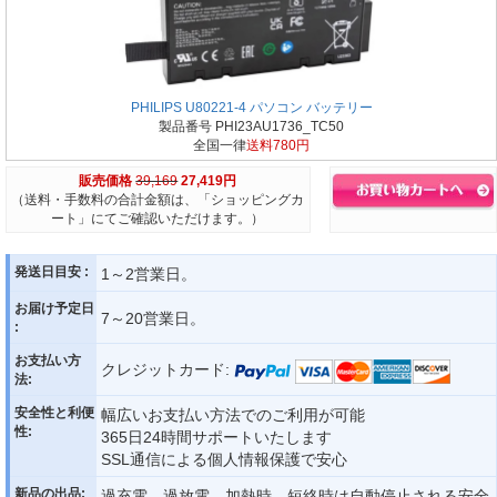
PHILIPS U80221-4 パソコン バッテリー
製品番号 PHI23AU1736_TC50
全国一律
送料780円
販売価格
39,169
27,419円
（送料・手数料の合計金額は、「ショッピングカ
ート」にてご確認いただけます。）
発送日目安 :
1～2営業日。
お届け予定日
7～20営業日。
:
お支払い方
クレジットカード:
法:
安全性と利便
幅広いお支払い方法でのご利用が可能
性:
365日24時間サポートいたします
SSL通信による個人情報保護で安心
新品の出品:
過充電、過放電、加熱時、短絡時は自動停止される安全