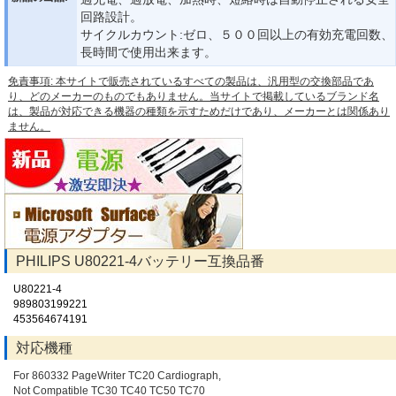
回路設計。
サイクルカウント:ゼロ、５００回以上の有効充電回数、
長時間で使用出来ます。
免責事項: 本サイトで販売されているすべての製品は、汎用型の交換部品であ
り、どのメーカーのものでもありません。当サイトで掲載しているブランド名
は、製品が対応できる機器の種類を示すためだけであり、メーカーとは関係あり
ません。
PHILIPS U80221-4バッテリー互換品番
U80221-4
989803199221
453564674191
対応機種
For 860332 PageWriter TC20 Cardiograph,
Not Compatible TC30 TC40 TC50 TC70