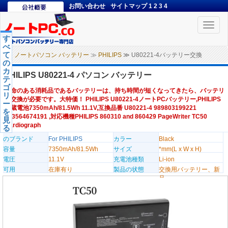
お問い合わせ
サイトマップ
1
2
3
4
Toggle
naviga
す
べ
て
ノートパソコン バッテリー
≫
PHILIPS
≫ U80221-4バッテリー交換
の
カ
PHILIPS U80221-4 パソコン バッテリー
テ
ゴ
寿命のある消耗品であるバッテリーは、持ち時間が短くなってきたら、バッテリ
リ
ー交換が必要です。大特価！ PHILIPS U80221-4ノートPCバッテリー,PHILIPS
ー
内蔵電池7350mAh/81.5Wh 11.1V,互換品番 U80221-4 989803199221
を
453564674191 ,対応機種PHILIPS 860310 and 860429 PageWriter TC50
見
Cardiograph
る
のブランド
For PHILIPS
カラー
Black
容量
7350mAh/81.5Wh
サイズ
*mm(L x W x H)
電圧
11.1V
充電池種類
Li-ion
可用
在庫有り
製品の状態
交換用バッテリー、新
品