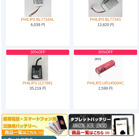
PHILIPS BL7734AL
PHILIPS BL7734S
6,039 円
13,820 円
30%OFF
30%OFF
PHILIPS 1127881
PHILIPS UR14500AC
35,219 円
2,599 円