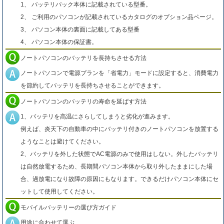
1、 バッテリパック本体に記載されている型番。
2、 ご利用のパソコンが記載されているカタログのオプション品ページ。
3、 パソコン本体の裏面に記載してある型番
4、 パソコン本体の保証書。
ノートパソコンのバッテリを長持ちさせる方法
ノートパソコンで電源プランを「省電力」モードに設定すると、消費電力
を節約してバッテリを長持ちさせることができます。
ノートパソコンのバッテリの寿命を延ばす方法
1、バッテリを高温にさらしてしまうと劣化が進みます。
例えば、炎天下の自動車の中にバッテリ付きのノートパソコンを放置する
ようなことは避けてください。
2、バッテリを外した状態でAC電源のみで使用はしない。外したバッテリ
は自然放電するため、長期間パソコン本体から取り外したままにした場
合、過放電になり故障の原因にもなります。できるだけパソコン本体にセ
ットして使用してください。
モバイルバッテリーの選び方ガイド
用途に合わせて選ぶ