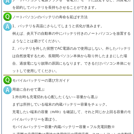
ノートパソコンで電源プランを「省電力」モードに設定すると、消費電力
を節約してバッテリを長持ちさせることができます。
ノートパソコンのバッテリの寿命を延ばす方法
1、バッテリを高温にさらしてしまうと劣化が進みます。
例えば、炎天下の自動車の中にバッテリ付きのノートパソコンを放置する
ようなことは避けてください。
2、バッテリを外した状態でAC電源のみで使用はしない。外したバッテリ
は自然放電するため、長期間パソコン本体から取り外したままにした場
合、過放電になり故障の原因にもなります。できるだけパソコン本体にセ
ットして使用してください。
モバイルバッテリーの選び方ガイド
用途に合わせて選ぶ
1.外出時も充電切れを心配したくない～容量から選ぶ
まずは所持している端末の内蔵バッテリー容量をチェック。
充電したい端末の容量（mAh）を確認して、それと同じか上回る容量のモ
バイルバッテリーを選ぼう。
モバイルバッテリー容量÷内蔵バッテリー容量＝フル充電回数※