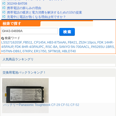
3G2A9-BAT08
携帯電話の膨らみの理由
携帯電話の暖房と電力消費を解決するための10の提案
充電中に電話が熱くなる理由は何ですか？
検索ワード
LSS271620SF
,
FB511
,
CP1454
,
HB3-875mAh
,
FB421
,
Z52H 10pcs
,
FDK 14HR-
4/5FAUP
,
FDK 8HR-4/3FAUPC
,
RSC-BA
,
SANYO 5N-700AACL
,
PA5265U-1BRS
,
HSTNN-DB9J
,
07KRV
,
ER17/50
,
SPTM1B
,
HBLDT40
人気商品ランキングリ
交換用電池パックランキング！
バッテリーPanasonic Toughbook CF-29 CF-51 CF-52