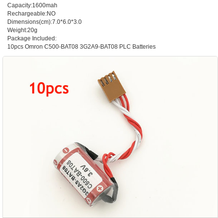
Capacity:1600mah
Rechargeable:NO
Dimensions(cm):7.0*6.0*3.0
Weight:20g
Package Included:
10pcs Omron C500-BAT08 3G2A9-BAT08 PLC Batteries