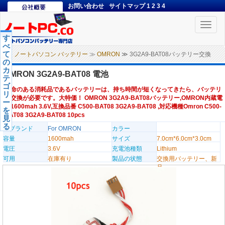
お問い合わせ
サイトマップ
1
2
3
4
Toggle
naviga
す
べ
て
ノートパソコン バッテリー
≫
OMRON
≫ 3G2A9-BAT08バッテリー交換
の
カ
OMRON 3G2A9-BAT08 電池
テ
ゴ
寿命のある消耗品であるバッテリーは、持ち時間が短くなってきたら、バッテリ
リ
ー交換が必要です。大特価！ OMRON 3G2A9-BAT08バッテリー,OMRON内蔵電
ー
池1600mah 3.6V,互換品番 C500-BAT08 3G2A9-BAT08 ,対応機種Omron C500-
を
BAT08 3G2A9-BAT08 10pcs
見
る
のブランド
For OMRON
カラー
容量
1600mah
サイズ
7.0cm*6.0cm*3.0cm
電圧
3.6V
充電池種類
Lithium
可用
在庫有り
製品の状態
交換用バッテリー、新
品