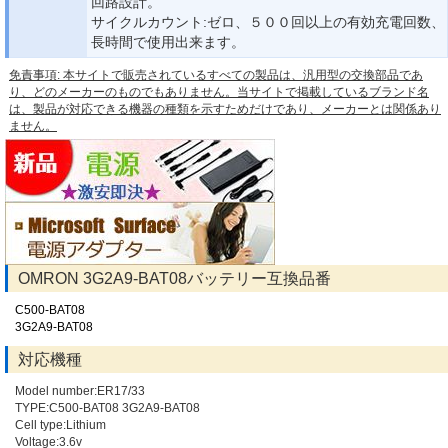
回路設計。
サイクルカウント:ゼロ、５００回以上の有効充電回数、
長時間で使用出来ます。
免責事項: 本サイトで販売されているすべての製品は、汎用型の交換部品であ
り、どのメーカーのものでもありません。当サイトで掲載しているブランド名
は、製品が対応できる機器の種類を示すためだけであり、メーカーとは関係あり
ません。
OMRON 3G2A9-BAT08バッテリー互換品番
C500-BAT08
3G2A9-BAT08
対応機種
Model number:ER17/33
TYPE:C500-BAT08 3G2A9-BAT08
Cell type:Lithium
Voltage:3.6v