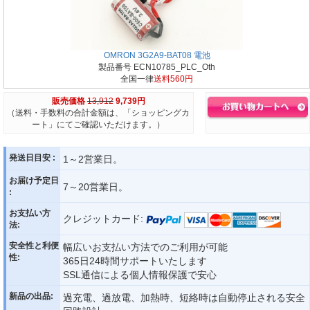
OMRON 3G2A9-BAT08 電池
製品番号 ECN10785_PLC_Oth
全国一律
送料560円
販売価格
13,912
9,739円
（送料・手数料の合計金額は、「ショッピングカ
ート」にてご確認いただけます。）
発送日目安 :
1～2営業日。
お届け予定日
7～20営業日。
:
お支払い方
クレジットカード:
法:
安全性と利便
幅広いお支払い方法でのご利用が可能
性:
365日24時間サポートいたします
SSL通信による個人情報保護で安心
新品の出品:
過充電、過放電、加熱時、短絡時は自動停止される安全