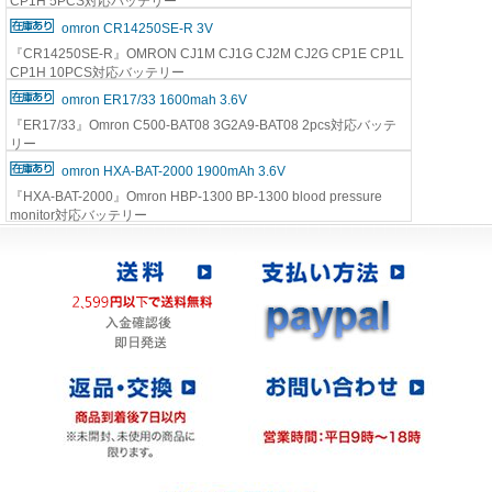
CP1H 5PCS対応バッテリー
omron CR14250SE-R 3V
『CR14250SE-R』OMRON CJ1M CJ1G CJ2M CJ2G CP1E CP1L
CP1H 10PCS対応バッテリー
omron ER17/33 1600mah 3.6V
『ER17/33』Omron C500-BAT08 3G2A9-BAT08 2pcs対応バッテ
リー
omron HXA-BAT-2000 1900mAh 3.6V
『HXA-BAT-2000』Omron HBP-1300 BP-1300 blood pressure
monitor対応バッテリー