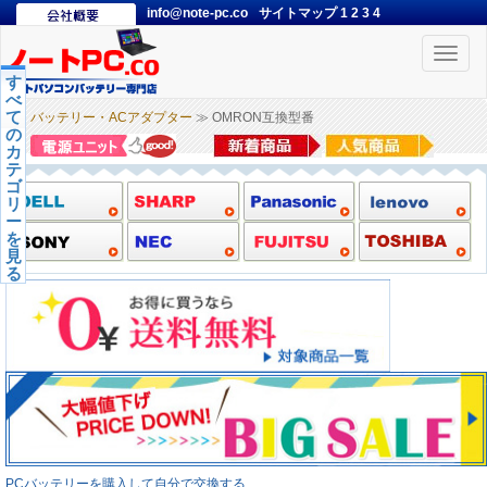
info@note-pc.co
サイトマップ
1
2
3
4
Toggle
naviga
す
べ
て
バッテリー・ACアダプター
≫ OMRON互換型番
の
カ
テ
ゴ
リ
ー
を
見
る
PCバッテリーを購入して自分で交換する