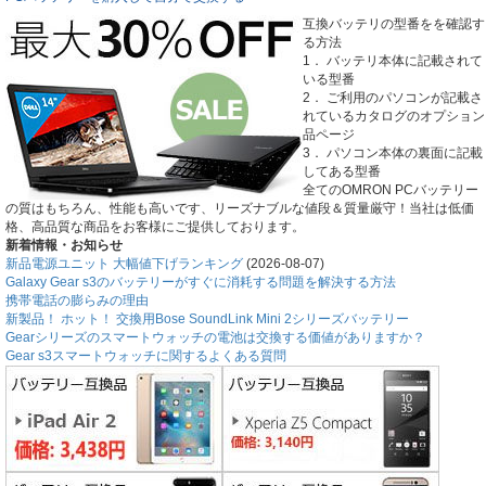
互換バッテリの型番をを確認す
る方法
1． バッテリ本体に記載されて
いる型番
2． ご利用のパソコンが記載さ
れているカタログのオプション
品ページ
3． パソコン本体の裏面に記載
してある型番
全てのOMRON PCバッテリー
の質はもちろん、性能も高いです、リーズナブルな値段＆質量厳守！当社は低価
格、高品質な商品をお客様にご提供しております。
新着情報・お知らせ
新品電源ユニット 大幅値下げランキング
(2026-08-07)
Galaxy Gear s3のバッテリーがすぐに消耗する問題を解決する方法
携帯電話の膨らみの理由
新製品！ ホット！ 交換用Bose SoundLink Mini 2シリーズバッテリー
Gearシリーズのスマートウォッチの電池は交換する価値がありますか？
Gear s3スマートウォッチに関するよくある質問