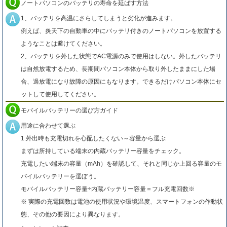
ノートパソコンのバッテリの寿命を延ばす方法
1、バッテリを高温にさらしてしまうと劣化が進みます。
例えば、炎天下の自動車の中にバッテリ付きのノートパソコンを放置する
ようなことは避けてください。
2、バッテリを外した状態でAC電源のみで使用はしない。外したバッテリ
は自然放電するため、長期間パソコン本体から取り外したままにした場
合、過放電になり故障の原因にもなります。できるだけパソコン本体にセ
ットして使用してください。
モバイルバッテリーの選び方ガイド
用途に合わせて選ぶ
1.外出時も充電切れを心配したくない～容量から選ぶ
まずは所持している端末の内蔵バッテリー容量をチェック。
充電したい端末の容量（mAh）を確認して、それと同じか上回る容量のモ
バイルバッテリーを選ぼう。
モバイルバッテリー容量÷内蔵バッテリー容量＝フル充電回数※
※ 実際の充電回数は電池の使用状況や環境温度、スマートフォンの作動状
態、その他の要因により異なります。