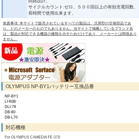
回路設計。
サイクルカウント:ゼロ、５００回以上の有効充電回数、
長時間で使用出来ます。
免責事項: 本サイトで販売されているすべての製品は、汎用型の交換部品であ
り、どのメーカーのものでもありません。当サイトで掲載しているブランド名
は、製品が対応できる機器の種類を示すためだけであり、メーカーとは関係あり
ません。
OLYMPUS NP-BY1バッテリー互換品番
NP-BY1
LI-60B
DLI-78
DB-80
DB-L70
対応機種
For OLYMPUS CAMEDIA FE-370