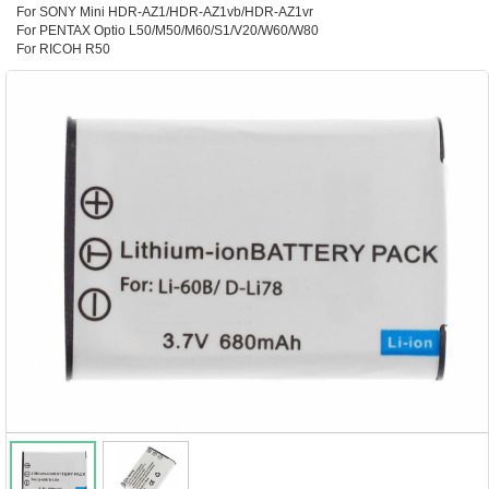
For SONY Mini HDR-AZ1/HDR-AZ1vb/HDR-AZ1vr
For PENTAX Optio L50/M50/M60/S1/V20/W60/W80
For RICOH R50