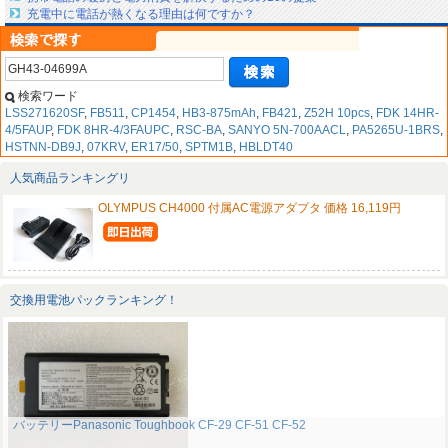
充電中に電話が熱くなる理由は何ですか？
検索ワード
LSS271620SF
,
FB511
,
CP1454
,
HB3-875mAh
,
FB421
,
Z52H 10pcs
,
FDK 14HR-
4/5FAUP
,
FDK 8HR-4/3FAUPC
,
RSC-BA
,
SANYO 5N-700AACL
,
PA5265U-1BRS
,
HSTNN-DB9J
,
07KRV
,
ER17/50
,
SPTM1B
,
HBLDT40
人気商品ランキングリ
OLYMPUS CH4000 付属AC電源アダプタ 価格 16,119円
交換用電池パックランキング！
バッテリーPanasonic Toughbook CF-29 CF-51 CF-52