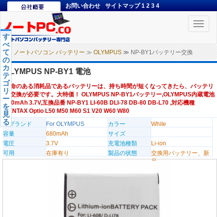
お問い合わせ
サイトマップ
1
2
3
4
Toggle
naviga
す
べ
て
ノートパソコン バッテリー
≫
OLYMPUS
≫ NP-BY1バッテリー交換
の
カ
OLYMPUS NP-BY1 電池
テ
ゴ
寿命のある消耗品であるバッテリーは、持ち時間が短くなってきたら、バッテリ
リ
ー交換が必要です。大特価！ OLYMPUS NP-BY1バッテリー,OLYMPUS内蔵電池
ー
680mAh 3.7V,互換品番 NP-BY1 LI-60B DLI-78 DB-80 DB-L70 ,対応機種
を
PENTAX Optio L50 M50 M60 S1 V20 W60 W80
見
る
のブランド
For OLYMPUS
カラー
White
容量
680mAh
サイズ
電圧
3.7V
充電池種類
Li-ion
可用
在庫有り
製品の状態
交換用バッテリー、新
品