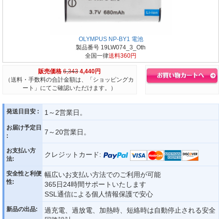
OLYMPUS NP-BY1 電池
製品番号 19LW074_3_Oth
全国一律
送料360円
販売価格
6,343
4,440円
（送料・手数料の合計金額は、「ショッピングカ
ート」にてご確認いただけます。）
発送日目安 :
1～2営業日。
お届け予定日
7～20営業日。
:
お支払い方
クレジットカード:
法:
安全性と利便
幅広いお支払い方法でのご利用が可能
性:
365日24時間サポートいたします
SSL通信による個人情報保護で安心
新品の出品:
過充電、過放電、加熱時、短絡時は自動停止される安全