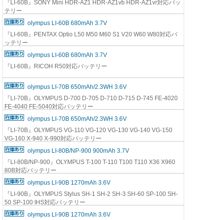
『LI-60B』SONY Mini HDR-AZ1 HDR-AZ1vb HDR-AZ1vr対応バッ
テリー
olympus LI-60B 680mAh 3.7V
『LI-60B』PENTAX Optio L50 M50 M60 S1 V20 W60 W80対応バ
ッテリー
olympus LI-60B 680mAh 3.7V
『LI-60B』RICOH R50対応バッテリー
olympus LI-70B 650mAh/2.3WH 3.6V
『LI-70B』OLYMPUS D-700 D-705 D-710 D-715 D-745 FE-4020
FE-4040 FE-5040対応バッテリー
olympus LI-70B 650mAh/2.3WH 3.6V
『LI-70B』OLYMPUS VG-110 VG-120 VG-130 VG-140 VG-150
VG-160 X-940 X-990対応バッテリー
olympus LI-80B/NP-900 900mAh 3.7V
『LI-80B/NP-900』OLYMPUS T-100 T-110 T100 T110 X36 X960
80B対応バッテリー
olympus LI-90B 1270mAh 3.6V
『LI-90B』OLYMPUS Stylus SH-1 SH-2 SH-3 SH-60 SP-100 SH-
50 SP-100 IHS対応バッテリー
olympus LI-90B 1270mAh 3.6V