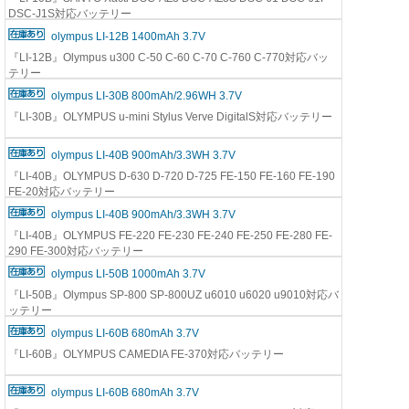
DSC-J1S対応バッテリー
olympus LI-12B 1400mAh 3.7V
『LI-12B』Olympus u300 C-50 C-60 C-70 C-760 C-770対応バッ
テリー
olympus LI-30B 800mAh/2.96WH 3.7V
『LI-30B』OLYMPUS u-mini Stylus Verve DigitalS対応バッテリー
olympus LI-40B 900mAh/3.3WH 3.7V
『LI-40B』OLYMPUS D-630 D-720 D-725 FE-150 FE-160 FE-190
FE-20対応バッテリー
olympus LI-40B 900mAh/3.3WH 3.7V
『LI-40B』OLYMPUS FE-220 FE-230 FE-240 FE-250 FE-280 FE-
290 FE-300対応バッテリー
olympus LI-50B 1000mAh 3.7V
『LI-50B』Olympus SP-800 SP-800UZ u6010 u6020 u9010対応バ
ッテリー
olympus LI-60B 680mAh 3.7V
『LI-60B』OLYMPUS CAMEDIA FE-370対応バッテリー
olympus LI-60B 680mAh 3.7V