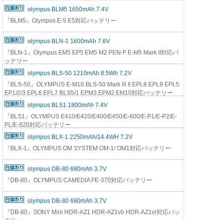
olympus BLM5 1650mAh 7.4V
『BLM5』Olympus E-5 E5対応バッテリー
olympus BLN-1 1600mAh 7.6V
『BLN-1』Olympus EM5 EP5 EM5 M2 PEN-F E-M5 Mark II対応バ
ッテリー
olympus BLS-50 1210mAh 8.5Wh 7.2V
『BLS-50』OLYMPUS E-M10 BLS-50 Mark III II EPL8 EPL9 EPL5
EP1/2/3 EPL6 EPL7 BLS5/1 EPM3 EPM2 EM10対応バッテリー
olympus BLS1 1800mAh 7.4V
『BLS1』OLYMPUS E410/E420/E400/E450/E-600/E-P1/E-P2/E-
PL/E-620対応バッテリー
olympus BLX-1 2250mAh/14.4WH 7.2V
『BLX-1』OLYMPUS OM SYSTEM OM-1/ OM1対応バッテリー
olympus DB-80 680mAh 3.7V
『DB-80』OLYMPUS CAMEDIA FE-370対応バッテリー
olympus DB-80 680mAh 3.7V
『DB-80』SONY Mini HDR-AZ1 HDR-AZ1vb HDR-AZ1vr対応バッ