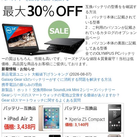
互換バッテリの型番をを確認す
る方法
1． バッテリ本体に記載されて
いる型番
2． ご利用のパソコンが記載さ
れているカタログのオプション
品ページ
3． パソコン本体の裏面に記載
してある型番
全てのOLYMPUS PCバッテリ
ーの質はもちろん、性能も高いです、リーズナブルな値段＆質量厳守！当社は低
価格、高品質な商品をお客様にご提供しております。
新着情報・お知らせ
新品電源ユニット 大幅値下げランキング
(2026-08-07)
Galaxy Gear s3のバッテリーがすぐに消耗する問題を解決する方法
携帯電話の膨らみの理由
新製品！ ホット！ 交換用Bose SoundLink Mini 2シリーズバッテリー
Gearシリーズのスマートウォッチの電池は交換する価値がありますか？
Gear s3スマートウォッチに関するよくある質問