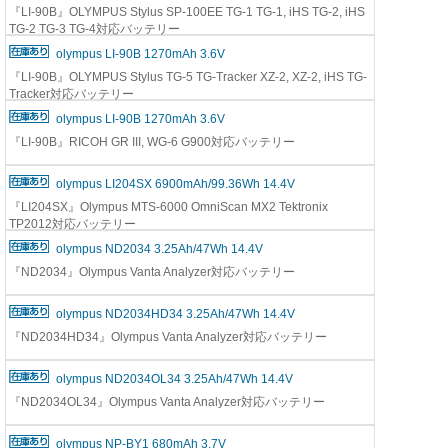
『LI-90B』OLYMPUS Stylus SP-100EE TG-1 TG-1, iHS TG-2, iHS
TG-2 TG-3 TG-4対応バッテリー
olympus LI-90B 1270mAh 3.6V
『LI-90B』OLYMPUS Stylus TG-5 TG-Tracker XZ-2, XZ-2, iHS TG-
Tracker対応バッテリー
olympus LI-90B 1270mAh 3.6V
『LI-90B』RICOH GR III, WG-6 G900対応バッテリー
olympus LI204SX 6900mAh/99.36Wh 14.4V
『LI204SX』Olympus MTS-6000 OmniScan MX2 Tektronix
TP2012対応バッテリー
olympus ND2034 3.25Ah/47Wh 14.4V
『ND2034』Olympus Vanta Analyzer対応バッテリー
olympus ND2034HD34 3.25Ah/47Wh 14.4V
『ND2034HD34』Olympus Vanta Analyzer対応バッテリー
olympus ND2034OL34 3.25Ah/47Wh 14.4V
『ND2034OL34』Olympus Vanta Analyzer対応バッテリー
olympus NP-BY1 680mAh 3.7V