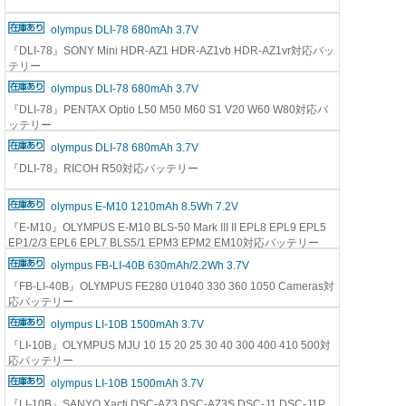
olympus DLI-78 680mAh 3.7V
『DLI-78』SONY Mini HDR-AZ1 HDR-AZ1vb HDR-AZ1vr対応バッ
テリー
olympus DLI-78 680mAh 3.7V
『DLI-78』PENTAX Optio L50 M50 M60 S1 V20 W60 W80対応バ
ッテリー
olympus DLI-78 680mAh 3.7V
『DLI-78』RICOH R50対応バッテリー
olympus E-M10 1210mAh 8.5Wh 7.2V
『E-M10』OLYMPUS E-M10 BLS-50 Mark III II EPL8 EPL9 EPL5
EP1/2/3 EPL6 EPL7 BLS5/1 EPM3 EPM2 EM10対応バッテリー
olympus FB-LI-40B 630mAh/2.2Wh 3.7V
『FB-LI-40B』OLYMPUS FE280 U1040 330 360 1050 Cameras対
応バッテリー
olympus LI-10B 1500mAh 3.7V
『LI-10B』OLYMPUS MJU 10 15 20 25 30 40 300 400 410 500対
応バッテリー
olympus LI-10B 1500mAh 3.7V
『LI-10B』SANYO Xacti DSC-AZ3 DSC-AZ3S DSC-J1 DSC-J1P