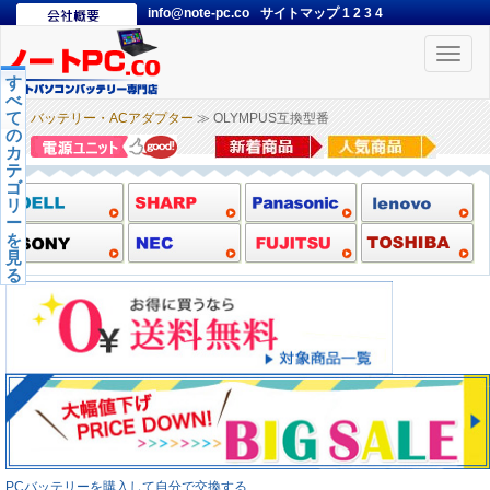
info@note-pc.co
サイトマップ
1
2
3
4
Toggle
naviga
す
べ
て
バッテリー・ACアダプター
≫ OLYMPUS互換型番
の
カ
テ
ゴ
リ
ー
を
見
る
PCバッテリーを購入して自分で交換する