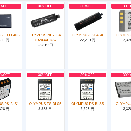
0%OFF
30%OFF
30%OFF
30%
 FB-LI-40B
OLYMPUS ND2034
OLYMPUS Li204SX
OLYMPUS
011 円
ND2034HD34
22,219 円
3,32
23,819 円
0%OFF
30%OFF
30%OFF
30%
S PS-BLS1
OLYMPUS PS-BLS5
OLYMPUS PS-BLS5
OLYMPUS
328 円
3,328 円
3,328 円
3,32