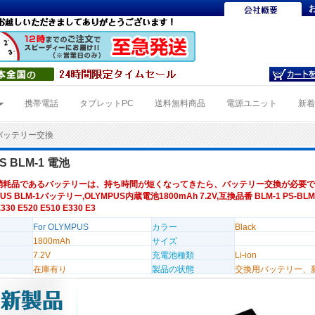
携帯電話
タブレットPC
送料無料商品
電源ユニット
新
1バッテリー交換
S BLM-1 電池
消耗品であるバッテリーは、持ち時間が短くなってきたら、バッテリー交換が必要で
US BLM-1バッテリー,OLYMPUS内蔵電池1800mAh 7.2V,互換品番 BLM-1 PS-BL
30 E520 E510 E330 E3
For OLYMPUS
カラー
Black
1800mAh
サイズ
7.2V
充電池種類
Li-ion
在庫有り
製品の状態
交換用バッテリー、