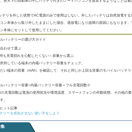
、炎天下の自動車の中にバッテリ付きのノートパソコンを放置するようなことは避
ッテリを外した状態でAC電源のみで使用はしない。外したバッテリは自然放電する
コン本体から取り外したままにした場合、過放電になり故障の原因にもなります。
ン本体にセットして使用してください。
ルバッテリーの選び方ガイド
合わせて選ぶ
出時も充電切れを心配したくない～容量から選ぶ
所持している端末の内蔵バッテリー容量をチェック。
たい端末の容量（mAh）を確認して、それと同じか上回る容量のモバイルバッテリ
ルバッテリー容量÷内蔵バッテリー容量＝フル充電回数※
際の充電回数は電池の使用状況や環境温度、スマートフォンの作動状態、その他の要
す。
ヒット記事
テリーを劣化させない使い方をしよう
特集