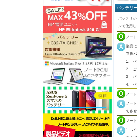
バッテリ
バッテリが
ンで使用し
ノート
製品に
互換バ
1、 
2、 
3、 
4、 
ノート
ノート
ちさせ
ノート
1、バ