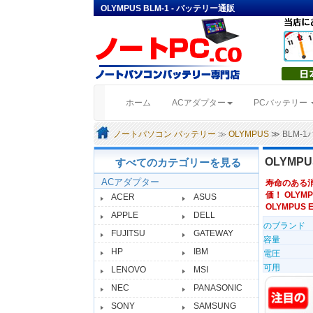
OLYMPUS BLM-1 - バッテリー通販
(current)
ホーム
ACアダプター
PCバッテリー
ノートパソコン バッテリー
≫
OLYMPUS
≫ BLM-
OLYMPU
すべてのカテゴリーを見る
ACアダプター
寿命のある
価！ OLYMP
ACER
ASUS
OLYMPUS E3
APPLE
DELL
のブランド
FUJITSU
GATEWAY
容量
HP
IBM
電圧
可用
LENOVO
MSI
NEC
PANASONIC
SONY
SAMSUNG