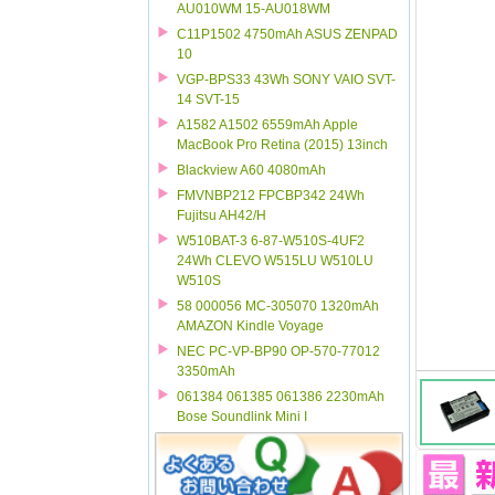
AU010WM 15-AU018WM
C11P1502 4750mAh ASUS ZENPAD
10
VGP-BPS33 43Wh SONY VAIO SVT-
14 SVT-15
A1582 A1502 6559mAh Apple
MacBook Pro Retina (2015) 13inch
Blackview A60 4080mAh
FMVNBP212 FPCBP342 24Wh
Fujitsu AH42/H
W510BAT-3 6-87-W510S-4UF2
24Wh CLEVO W515LU W510LU
W510S
58 000056 MC-305070 1320mAh
AMAZON Kindle Voyage
NEC PC-VP-BP90 OP-570-77012
3350mAh
061384 061385 061386 2230mAh
Bose Soundlink Mini I