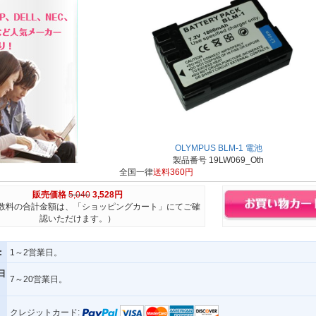
OLYMPUS BLM-1 電池
製品番号 19LW069_Oth
全国一律
送料360円
販売価格
5,040
3,528円
数料の合計金額は、「ショッピングカート」にてご確
認いただけます。）
:
1～2営業日。
日
7～20営業日。
クレジットカード: