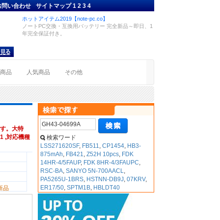
お問い合わせ
サイトマップ
1
2
3
4
ホットアイテム2019【note-pc.co】
ノートPC交換・互換用バッテリー 完全新品～即日、1
年完全保証付き。
着商品
人気商品
その他
す。大特
M1 ,対応機種
検索ワード
LSS271620SF
,
FB511
,
CP1454
,
HB3-
875mAh
,
FB421
,
Z52H 10pcs
,
FDK
14HR-4/5FAUP
,
FDK 8HR-4/3FAUPC
,
RSC-BA
,
SANYO 5N-700AACL
,
PA5265U-1BRS
,
HSTNN-DB9J
,
07KRV
,
ER17/50
,
SPTM1B
,
HBLDT40
新品