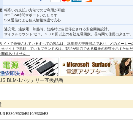
便
幅広いお支払い方法でのご利用が可能
365日24時間サポートいたします
SSL通信による個人情報保護で安心
過充電、過放電、加熱時、短絡時は自動停止される安全回路設計。
サイクルカウント:ゼロ、５００回以上の有効充電回数、長時間で使用出来ます
 本サイトで販売されているすべての製品は、汎用型の交換部品であり、どのメーカー
。当サイトで掲載しているブランド名は、製品が対応できる機器の種類を示すためだ
は関係ありません。
PUS BLM-1バッテリー互換品番
種
US E330/E520/E510/E330/E3