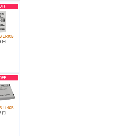
OFF
 LI-30B
8 円
OFF
 Li-40B
8 円