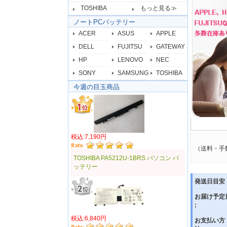
TOSHIBA
もっと見る≫
ノートPCバッテリー
ACER
ASUS
APPLE
DELL
FUJITSU
GATEWAY
HP
LENOVO
NEC
SONY
SAMSUNG
TOSHIBA
今週の目玉商品
税込:7,190円
（送料・手
TOSHIBA PA5212U-1BRS パソコン バ
ッテリー
発送日目安 
お届け予定
:
税込:6,840円
お支払い方