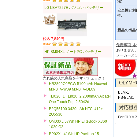
法:
LG LBV7227E パソコン バッテリー
安全性と利
性:
新品の出品:
税込:7,840円
免責事項:
ありません
HP BM04XL ノートPC バッテリー
メーカーと
売れ筋の人気商品を今すぐチェック！
OLYM
HB2899C0ECW 5100mAh Huawei
M3-BTV-W09 M3-BTV-DL09
BLM-1
TLI020F1 TLi020F2 2000mAh Alcatel
PS-BLM1
One Touch Pop 2 5042d
対応機
B2Q55100 3420mAh HTC U12+
2Q5530
For OLYMP
OM03XL 57Wh HP EliteBook X360
1030 G2
BP02XL 41Wh HP Pavilion 15-