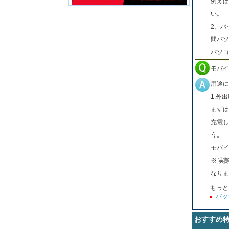
例えば
い。
2、バ
間パソ
パソコ
モバイ
用途に
1.外
まずは
充電し
う。
モバイ
※ 実
なりま
もっと
バッ
おすすめ