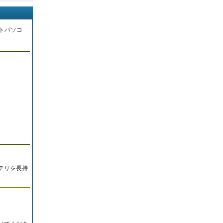
トパソコ
。
テリを長持