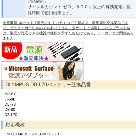
回路設計。
サイクルカウント:ゼロ、５００回以上の有効充電回数、
長時間で使用出来ます。
免責事項: 本サイトで販売されているすべての製品は、汎用型の交換部品であ
り、どのメーカーのものでもありません。当サイトで掲載しているブランド名
は、製品が対応できる機器の種類を示すためだけであり、メーカーとは関係あり
ません。
OLYMPUS DB-L70バッテリー互換品番
NP-BY1
LI-60B
DLI-78
DB-80
DB-L70
対応機種
For OLYMPUS CAMEDIA FE-370