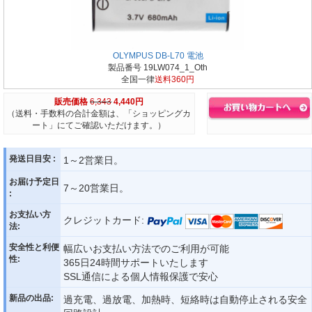
OLYMPUS DB-L70 電池
製品番号 19LW074_1_Oth
全国一律
送料360円
販売価格
6,343
4,440円
（送料・手数料の合計金額は、「ショッピングカ
ート」にてご確認いただけます。）
発送日目安 :
1～2営業日。
お届け予定日
7～20営業日。
:
お支払い方
クレジットカード:
法:
安全性と利便
幅広いお支払い方法でのご利用が可能
性:
365日24時間サポートいたします
SSL通信による個人情報保護で安心
新品の出品:
過充電、過放電、加熱時、短絡時は自動停止される安全