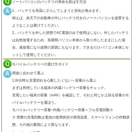
ノートパソコンのバッテリの寿命を延ばす方法
1、バッテリを高温にさらしてしまうと劣化が進みます。
例えば、炎天下の自動車の中にバッテリ付きのノートパソコンを放置する
ようなことは避けてください。
2、バッテリを外した状態でAC電源のみで使用はしない。外したバッテリ
は自然放電するため、長期間パソコン本体から取り外したままにした場
合、過放電になり故障の原因にもなります。できるだけパソコン本体にセ
ットして使用してください。
モバイルバッテリーの選び方ガイド
用途に合わせて選ぶ
1.外出時も充電切れを心配したくない～容量から選ぶ
まずは所持している端末の内蔵バッテリー容量をチェック。
充電したい端末の容量（mAh）を確認して、それと同じか上回る容量のモ
バイルバッテリーを選ぼう。
モバイルバッテリー容量÷内蔵バッテリー容量＝フル充電回数※
※ 実際の充電回数は電池の使用状況や環境温度、スマートフォンの作動状
態、その他の要因により異なります。