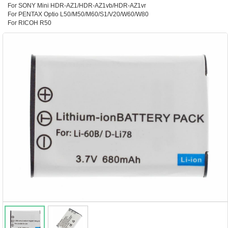
For SONY Mini HDR-AZ1/HDR-AZ1vb/HDR-AZ1vr
For PENTAX Optio L50/M50/M60/S1/V20/W60/W80
For RICOH R50