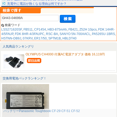
充電中に電話が熱くなる理由は何ですか？
検索ワード
LSS271620SF
,
FB511
,
CP1454
,
HB3-875mAh
,
FB421
,
Z52H 10pcs
,
FDK 14HR-
4/5FAUP
,
FDK 8HR-4/3FAUPC
,
RSC-BA
,
SANYO 5N-700AACL
,
PA5265U-1BRS
,
HSTNN-DB9J
,
07KRV
,
ER17/50
,
SPTM1B
,
HBLDT40
人気商品ランキングリ
OLYMPUS CH4000 付属AC電源アダプタ 価格 16,119円
交換用電池パックランキング！
バッテリーPanasonic Toughbook CF-29 CF-51 CF-52