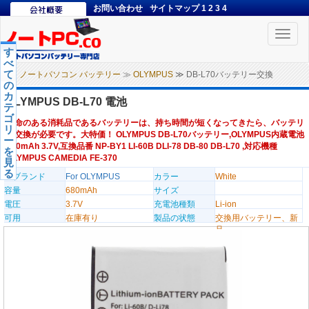
お問い合わせ
サイトマップ
1
2
3
4
Toggle
naviga
す
べ
て
ノートパソコン バッテリー
≫
OLYMPUS
≫ DB-L70バッテリー交換
の
カ
OLYMPUS DB-L70 電池
テ
ゴ
寿命のある消耗品であるバッテリーは、持ち時間が短くなってきたら、バッテリ
リ
ー交換が必要です。大特価！ OLYMPUS DB-L70バッテリー,OLYMPUS内蔵電池
ー
680mAh 3.7V,互換品番 NP-BY1 LI-60B DLI-78 DB-80 DB-L70 ,対応機種
を
OLYMPUS CAMEDIA FE-370
見
る
のブランド
For OLYMPUS
カラー
White
容量
680mAh
サイズ
電圧
3.7V
充電池種類
Li-ion
可用
在庫有り
製品の状態
交換用バッテリー、新
品