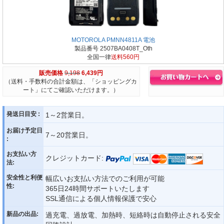
MOTOROLA PMNN4811A 電池
製品番号 2507BA0408T_Oth
全国一律
送料560円
販売価格
9,198
6,439円
（送料・手数料の合計金額は、「ショッピングカ
ート」にてご確認いただけます。）
発送日目安 :
1～2営業日。
お届け予定日
7～20営業日。
:
お支払い方
クレジットカード:
法:
安全性と利便
幅広いお支払い方法でのご利用が可能
性:
365日24時間サポートいたします
SSL通信による個人情報保護で安心
新品の出品:
過充電、過放電、加熱時、短絡時は自動停止される安全