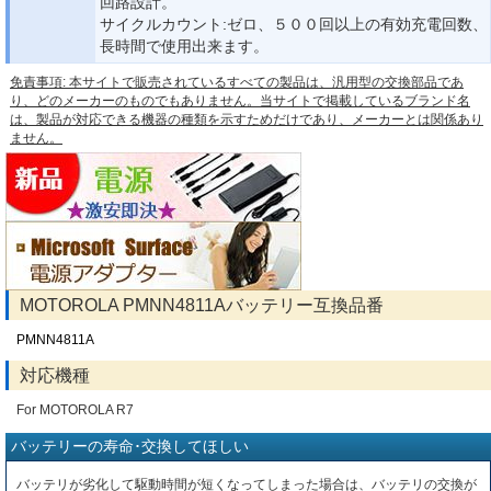
回路設計。
サイクルカウント:ゼロ、５００回以上の有効充電回数、
長時間で使用出来ます。
免責事項: 本サイトで販売されているすべての製品は、汎用型の交換部品であ
り、どのメーカーのものでもありません。当サイトで掲載しているブランド名
は、製品が対応できる機器の種類を示すためだけであり、メーカーとは関係あり
ません。
MOTOROLA PMNN4811Aバッテリー互換品番
PMNN4811A
対応機種
For MOTOROLA R7
バッテリーの寿命･交換してほしい
バッテリが劣化して駆動時間が短くなってしまった場合は、バッテリの交換が