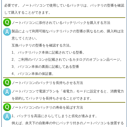
必要です。 ノートパソコンで使用しているバッテリは、バッテリの型番を確認
して購入することができます。
ノートパソコンに添付されているバッテリパックを購入する方法
製品によって利用可能なバッテリパックの型番が異なるため、購入時は注
意してください。
互換バッテリの型番をを確認する方法。
1、 バッテリパック本体に記載されている型番。
2、 ご利用のパソコンが記載されているカタログのオプション品ページ。
3、 パソコン本体の裏面に記載してある型番
4、 パソコン本体の保証書。
ノートパソコンのバッテリを長持ちさせる方法
ノートパソコンで電源プランを「省電力」モードに設定すると、消費電力
を節約してバッテリを長持ちさせることができます。
ノートパソコンのバッテリの寿命を延ばす方法
1、バッテリを高温にさらしてしまうと劣化が進みます。
例えば、炎天下の自動車の中にバッテリ付きのノートパソコンを放置する