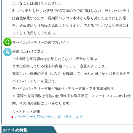
ようなことは避けてください。
2、バッテリを外した状態でAC電源のみで使用はしない。外したバッテリ
は自然放電するため、長期間パソコン本体から取り外したままにした場
合、過放電になり故障の原因にもなります。できるだけパソコン本体にセ
ットして使用してください。
モバイルバッテリーの選び方ガイド
用途に合わせて選ぶ
1.外出時も充電切れを心配したくない～容量から選ぶ
まずは所持している端末の内蔵バッテリー容量をチェック。
充電したい端末の容量（mAh）を確認して、それと同じか上回る容量のモ
バイルバッテリーを選ぼう。
モバイルバッテリー容量÷内蔵バッテリー容量＝フル充電回数※
※ 実際の充電回数は電池の使用状況や環境温度、スマートフォンの作動状
態、その他の要因により異なります。
もっとヒット記事
バッテリーを劣化させない使い方をしよう
おすすめ特集