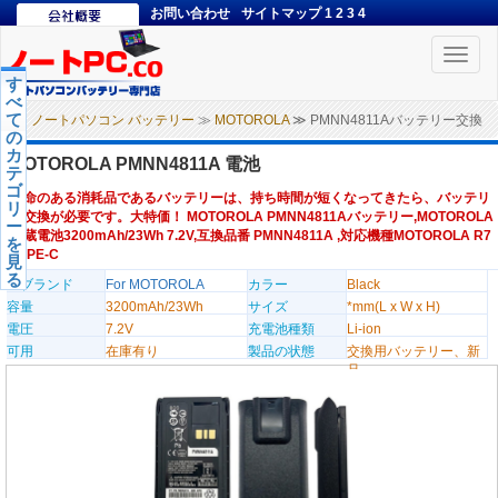
お問い合わせ
サイトマップ
1
2
3
4
Toggle
naviga
す
べ
て
ノートパソコン バッテリー
≫
MOTOROLA
≫ PMNN4811Aバッテリー交換
の
カ
MOTOROLA PMNN4811A 電池
テ
ゴ
寿命のある消耗品であるバッテリーは、持ち時間が短くなってきたら、バッテリ
リ
ー交換が必要です。大特価！ MOTOROLA PMNN4811Aバッテリー,MOTOROLA
ー
内蔵電池3200mAh/23Wh 7.2V,互換品番 PMNN4811A ,対応機種MOTOROLA R7
を
TYPE-C
見
る
のブランド
For MOTOROLA
カラー
Black
容量
3200mAh/23Wh
サイズ
*mm(L x W x H)
電圧
7.2V
充電池種類
Li-ion
可用
在庫有り
製品の状態
交換用バッテリー、新
品