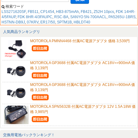
検索ワード
LSS271620SF
,
FB511
,
CP1454
,
HB3-875mAh
,
FB421
,
Z52H 10pcs
,
FDK 14HR-
4/5FAUP
,
FDK 8HR-4/3FAUPC
,
RSC-BA
,
SANYO 5N-700AACL
,
PA5265U-1BRS
,
HSTNN-DB9J
,
07KRV
,
ER17/50
,
SPTM1B
,
HBLDT40
人気商品ランキングリ
MOTOROLA PMNN4468 付属AC電源アダプタ 価格 3,539円
MOTOROLA GP3688 付属AC電源アダプタ AC18V==900mA 価
格 3,139円
MOTOROLA GP3688 付属AC電源アダプタ AC18V==900mA 価
格 3,139円
MOTOROLA SPN5632B 付属AC電源アダプタ 12V 1.5A 18W 価
格 3,985円
交換用電池パックランキング！