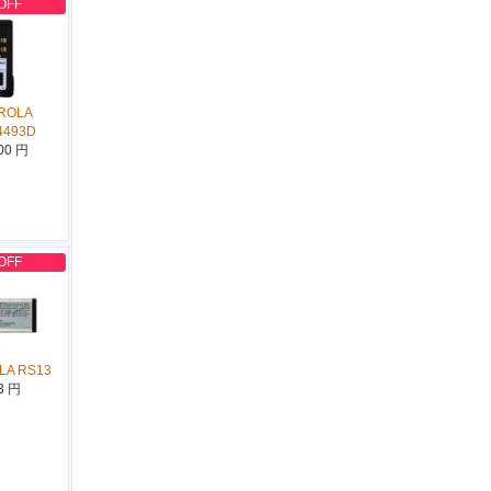
OFF
ROLA
4493D
00 円
OFF
LA RS13
3 円