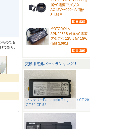
MOTOROLA GP3688 付
属AC電源アダプタ
AC18V==900mA 価格
3,139円
MOTOROLA
。
SPN5632B 付属AC電源
アダプタ 12V 1.5A 18W
のものでも
価格 3,985円
けであり、
交換用電池パックランキング！
バッテリーPanasonic Toughbook CF-29
CF-51 CF-52