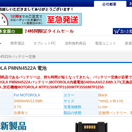
携帯電話
タブレットPC
送料無料商品
電源ユニット
新
N4522Aバッテリー交換
LA PMNN4522A 電池
消耗品であるバッテリーは、持ち時間が短くなってきたら、バッテリー交換が必要で
OLA PMNN4522Aバッテリー,MOTOROLA内蔵電池3400mAh/12.6Wh 3.7V,互換
A ,対応機種MOTOROLA MTP3150/MTP3100/MTP3550/MTP3250
For MOTOROLA
カラー
Black
3400mAh/12.6Wh
サイズ
*mm(L x W x H)
3.7V
充電池種類
Li-ion
在庫有り
製品の状態
交換用バッテリー、