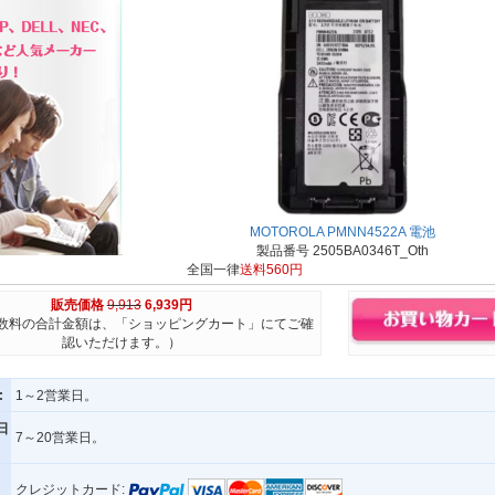
MOTOROLA PMNN4522A 電池
製品番号 2505BA0346T_Oth
全国一律
送料560円
販売価格
9,913
6,939円
数料の合計金額は、「ショッピングカート」にてご確
認いただけます。）
:
1～2営業日。
日
7～20営業日。
クレジットカード: