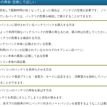
ーの寿命･交換してほしい
劣化して駆動時間が短くなってしまった場合は、バッテリの交換が必要です。 ノー
ているバッテリは、バッテリの型番を確認して購入することができます。
パソコンに添付されているバッテリパックを購入する方法
よって利用可能なバッテリパックの型番が異なるため、購入時は注意してください
ッテリの型番をを確認する方法。
バッテリパック本体に記載されている型番。
ご利用のパソコンが記載されているカタログのオプション品ページ。
パソコン本体の裏面に記載してある型番
パソコン本体の保証書。
パソコンのバッテリを長持ちさせる方法
パソコンで電源プランを「省電力」モードに設定すると、消費電力を節約してバッ
ることができます。
パソコンのバッテリの寿命を延ばす方法
ッテリを高温にさらしてしまうと劣化が進みます。
、炎天下の自動車の中にバッテリ付きのノートパソコンを放置するようなことは避