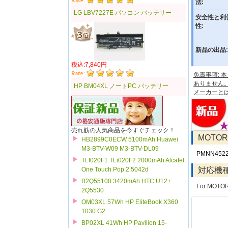
法:
LG LBV7227E パソコン バッテリー
安全性と利
性:
新品の出品:
税込:7,840円
免責事項:
ありません
HP BM04XL ノートPC バッテリー
メーカーと
売れ筋の人気商品を今すぐチェック！
MOTO
HB2899C0ECW 5100mAh Huawei
M3-BTV-W09 M3-BTV-DL09
PMNN452
TLI020F1 TLi020F2 2000mAh Alcatel
対応機
One Touch Pop 2 5042d
B2Q55100 3420mAh HTC U12+
For MOTO
2Q5530
OM03XL 57Wh HP EliteBook X360
1030 G2
BP02XL 41Wh HP Pavilion 15-