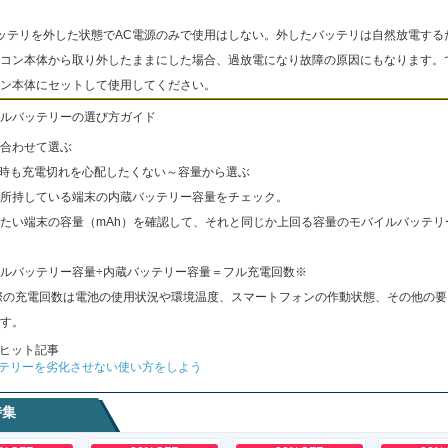
ッテリを外した状態でAC電源のみで使用はしない。外したバッテリは自然放電する
コン本体から取り外したままにした場合、過放電になり故障の原因にもなります。
ン本体にセットして使用してください。
ルバッテリーの選び方ガイド
合わせて選ぶ
出時も充電切れを心配したくない～容量から選ぶ
所持している端末の内蔵バッテリー容量をチェック。
たい端末の容量（mAh）を確認して、それと同じか上回る容量のモバイルバッテリ
ルバッテリー容量÷内蔵バッテリー容量＝フル充電回数※
際の充電回数は電池の使用状況や環境温度、スマートフォンの作動状態、その他の要
す。
ヒット記事
テリーを劣化させない使い方をしよう
特集