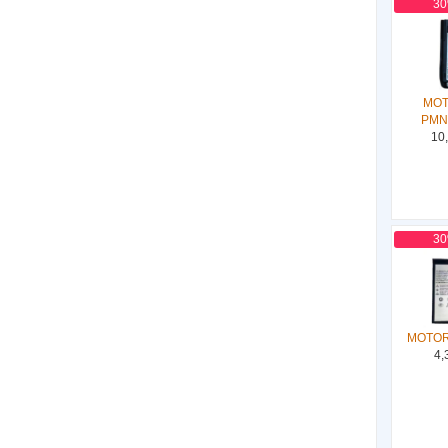
3
MO
PMN
10
3
MOTOR
4,