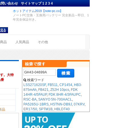
お問い合わせ
サイトマップ
1
2
3
4
ホットアイテム2019【note-pc.co】
ノートPC交換・互換用バッテリー 完全新品～即日、1
年完全保証付き。
着商品
人気商品
その他
す。大特
品番
検索ワード
LSS271620SF
,
FB511
,
CP1454
,
HB3-
875mAh
,
FB421
,
Z52H 10pcs
,
FDK
14HR-4/5FAUP
,
FDK 8HR-4/3FAUPC
,
RSC-BA
,
SANYO 5N-700AACL
,
PA5265U-1BRS
,
HSTNN-DB9J
,
07KRV
,
ER17/50
,
SPTM1B
,
HBLDT40
新品