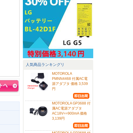
人気商品ランキングリ
MOTOROLA
PMNN4468 付属AC電
源アダプタ 価格 3,539
円
MOTOROLA GP3688 付
属AC電源アダプタ
AC18V==900mA 価格
3,139円