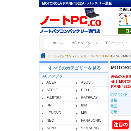
MOTOROLA PMNN4522A - バッテリー通販
(current)
ホーム
ACアダプター
PCバッテリー
ノートパソコン バッテリー
≫
MOTOROLA
≫ PMN
MOTORO
すべてのカテゴリーを見る
ACアダプター
寿命のある
価！ MOTOR
ACER
ASUS
PMNN4522
APPLE
DELL
のブランド
FUJITSU
GATEWAY
容量
HP
IBM
電圧
可用
LENOVO
MSI
NEC
PANASONIC
SONY
SAMSUNG