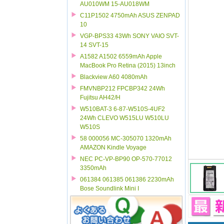
AU010WM 15-AU018WM
C11P1502 4750mAh ASUS ZENPAD
10
VGP-BPS33 43Wh SONY VAIO SVT-
14 SVT-15
A1582 A1502 6559mAh Apple
MacBook Pro Retina (2015) 13inch
Blackview A60 4080mAh
FMVNBP212 FPCBP342 24Wh
Fujitsu AH42/H
W510BAT-3 6-87-W510S-4UF2
24Wh CLEVO W515LU W510LU
W510S
58 000056 MC-305070 1320mAh
AMAZON Kindle Voyage
NEC PC-VP-BP90 OP-570-77012
3350mAh
061384 061385 061386 2230mAh
Bose Soundlink Mini I