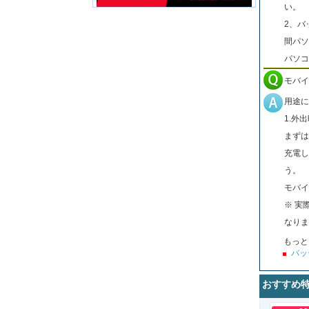
い。
2、バ
間パソ
パソコ
モバイ
用途に
1.外
まずは
充電し
う。
モバイ
※ 実
なりま
もっと
バッ
おすすめ