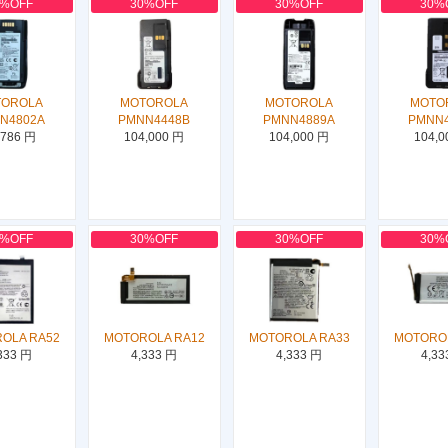
0%OFF
30%OFF
30%OFF
30%
TOROLA
MOTOROLA
MOTOROLA
MOTO
N4802A
PMNN4448B
PMNN4889A
PMNN
,786 円
104,000 円
104,000 円
104,0
0%OFF
30%OFF
30%OFF
30%
OLA RA52
MOTOROLA RA12
MOTOROLA RA33
MOTORO
333 円
4,333 円
4,333 円
4,33