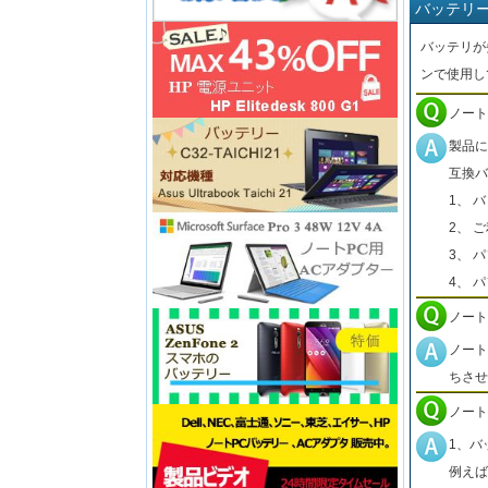
バッテリ
バッテリが
ンで使用し
ノート
製品に
互換バ
1、 
2、 
3、 
4、 
ノート
ノート
ちさせ
ノート
1、バ
例えば