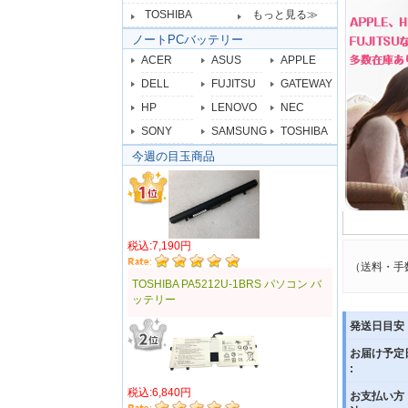
TOSHIBA
もっと見る≫
ノートPCバッテリー
ACER
ASUS
APPLE
DELL
FUJITSU
GATEWAY
HP
LENOVO
NEC
SONY
SAMSUNG
TOSHIBA
今週の目玉商品
税込:7,190円
（送料・手
TOSHIBA PA5212U-1BRS パソコン バ
ッテリー
発送日目安 
お届け予定
:
税込:6,840円
お支払い方