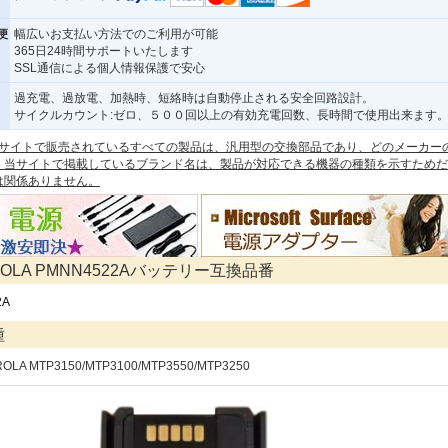
便
幅広いお支払い方法でのご利用が可能
365日24時間サポートいたします
SSL通信による個人情報保護で安心
過充電、過放電、加熱時、短絡時は自動停止される安全回路設計。
サイクルカウント:ゼロ、５００回以上の有効充電回数、長時間で使用出来ます
 本サイトで販売されているすべての製品は、汎用型の交換部品であり、どのメーカー
。当サイトで掲載しているブランド名は、製品が対応できる機器の種類を示すためだ
は関係ありません。
ROLA PMNN4522Aバッテリー互換品番
2A
種
ROLA MTP3150/MTP3100/MTP3550/MTP3250