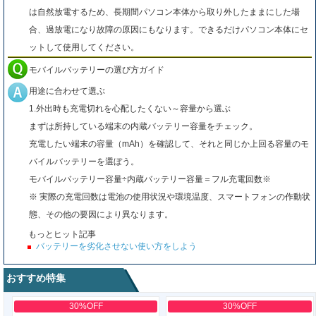
は自然放電するため、長期間パソコン本体から取り外したままにした場
合、過放電になり故障の原因にもなります。できるだけパソコン本体にセ
ットして使用してください。
モバイルバッテリーの選び方ガイド
用途に合わせて選ぶ
1.外出時も充電切れを心配したくない～容量から選ぶ
まずは所持している端末の内蔵バッテリー容量をチェック。
充電したい端末の容量（mAh）を確認して、それと同じか上回る容量のモ
バイルバッテリーを選ぼう。
モバイルバッテリー容量÷内蔵バッテリー容量＝フル充電回数※
※ 実際の充電回数は電池の使用状況や環境温度、スマートフォンの作動状
態、その他の要因により異なります。
もっとヒット記事
バッテリーを劣化させない使い方をしよう
おすすめ特集
30%OFF
30%OFF