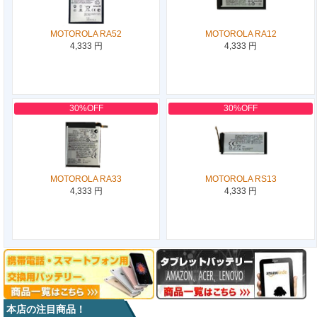
MOTOROLA RA52
MOTOROLA RA12
4,333 円
4,333 円
30%OFF
30%OFF
MOTOROLA RA33
MOTOROLA RS13
4,333 円
4,333 円
本店の注目商品！