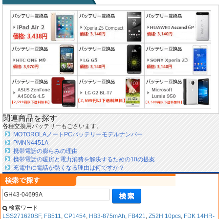
関連商品を探す
各種交換用バッテリーもございます。
MOTOROLAノートPCバッテリーモデルナンバー
PMNN4451A
携帯電話の膨らみの理由
携帯電話の暖房と電力消費を解決するための10の提案
充電中に電話が熱くなる理由は何ですか？
検索ワード
LSS271620SF
,
FB511
,
CP1454
,
HB3-875mAh
,
FB421
,
Z52H 10pcs
,
FDK 14HR-