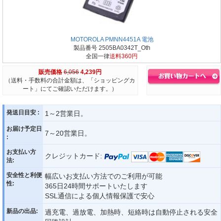
MOTOROLA PMNN4451A 電池
製品番号 2505BA0342T_Oth
全国一律
送料360円
販売価格
6,056
4,239円
（送料・手数料の合計金額は、「ショッピングカ
ート」にてご確認いただけます。）
発送日目安 :
1～2営業日。
お届け予定日
7～20営業日。
:
お支払い方
クレジットカード:
法:
安全性と利便
幅広いお支払い方法でのご利用が可能
性:
365日24時間サポートいたします
SSL通信による個人情報保護で安心
新品の出品:
過充電、過放電、加熱時、短絡時は自動停止される安全