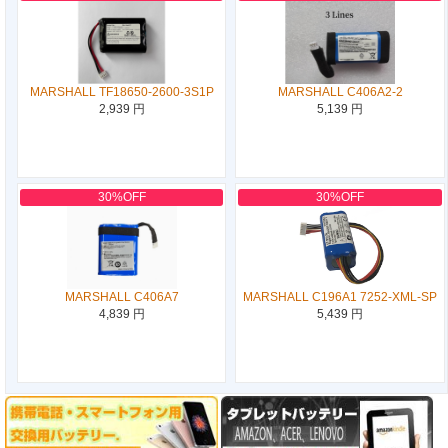
MARSHALL TF18650-2600-3S1P
MARSHALL C406A2-2
2,939 円
5,139 円
30%OFF
30%OFF
MARSHALL C406A7
MARSHALL C196A1 7252-XML-SP
4,839 円
5,439 円