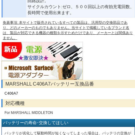
回路設計。
サイクルカウント:ゼロ、５００回以上の有効充電回数、
長時間で使用出来ます。
免責事項: 本サイトで販売されているすべての製品は、汎用型の交換部品であ
り、どのメーカーのものでもありません。当サイトで掲載しているブランド名
は、製品が対応できる機器の種類を示すためだけであり、メーカーとは関係あり
ません。
MARSHALL C406A7バッテリー互換品番
C406A7
対応機種
For MARSHALL MIDDLETON
バッテリーの寿命･交換してほしい
バッテリが劣化して駆動時間が短くなってしまった場合は、バッテリの交換が