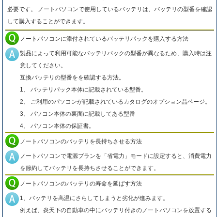
必要です。 ノートパソコンで使用しているバッテリは、バッテリの型番を確認
して購入することができます。
ノートパソコンに添付されているバッテリパックを購入する方法
製品によって利用可能なバッテリパックの型番が異なるため、購入時は注
意してください。
互換バッテリの型番をを確認する方法。
1、 バッテリパック本体に記載されている型番。
2、 ご利用のパソコンが記載されているカタログのオプション品ページ。
3、 パソコン本体の裏面に記載してある型番
4、 パソコン本体の保証書。
ノートパソコンのバッテリを長持ちさせる方法
ノートパソコンで電源プランを「省電力」モードに設定すると、消費電力
を節約してバッテリを長持ちさせることができます。
ノートパソコンのバッテリの寿命を延ばす方法
1、バッテリを高温にさらしてしまうと劣化が進みます。
例えば、炎天下の自動車の中にバッテリ付きのノートパソコンを放置する