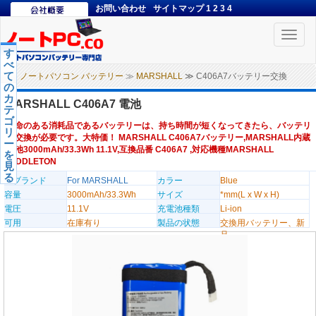
お問い合わせ
サイトマップ
1
2
3
4
Toggle
naviga
す
べ
て
ノートパソコン バッテリー
≫
MARSHALL
≫ C406A7バッテリー交換
の
カ
MARSHALL C406A7 電池
テ
ゴ
寿命のある消耗品であるバッテリーは、持ち時間が短くなってきたら、バッテリ
リ
ー交換が必要です。大特価！ MARSHALL C406A7バッテリー,MARSHALL内蔵
ー
電池3000mAh/33.3Wh 11.1V,互換品番 C406A7 ,対応機種MARSHALL
を
MIDDLETON
見
る
のブランド
For MARSHALL
カラー
Blue
容量
3000mAh/33.3Wh
サイズ
*mm(L x W x H)
電圧
11.1V
充電池種類
Li-ion
可用
在庫有り
製品の状態
交換用バッテリー、新
品