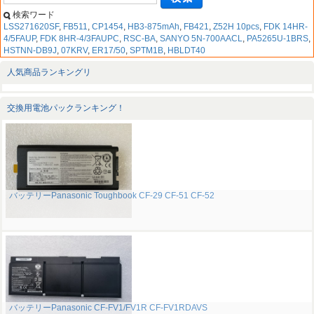
検索ワード
LSS271620SF
,
FB511
,
CP1454
,
HB3-875mAh
,
FB421
,
Z52H 10pcs
,
FDK 14HR-
4/5FAUP
,
FDK 8HR-4/3FAUPC
,
RSC-BA
,
SANYO 5N-700AACL
,
PA5265U-1BRS
,
HSTNN-DB9J
,
07KRV
,
ER17/50
,
SPTM1B
,
HBLDT40
人気商品ランキングリ
交換用電池パックランキング！
バッテリーPanasonic Toughbook CF-29 CF-51 CF-52
バッテリーPanasonic CF-FV1/FV1R CF-FV1RDAVS