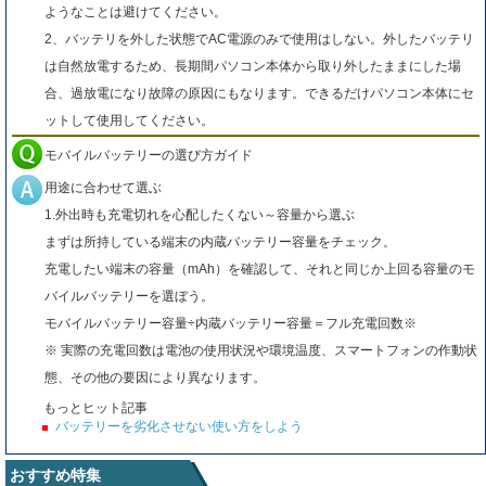
ようなことは避けてください。
2、バッテリを外した状態でAC電源のみで使用はしない。外したバッテリ
は自然放電するため、長期間パソコン本体から取り外したままにした場
合、過放電になり故障の原因にもなります。できるだけパソコン本体にセ
ットして使用してください。
モバイルバッテリーの選び方ガイド
用途に合わせて選ぶ
1.外出時も充電切れを心配したくない～容量から選ぶ
まずは所持している端末の内蔵バッテリー容量をチェック。
充電したい端末の容量（mAh）を確認して、それと同じか上回る容量のモ
バイルバッテリーを選ぼう。
モバイルバッテリー容量÷内蔵バッテリー容量＝フル充電回数※
※ 実際の充電回数は電池の使用状況や環境温度、スマートフォンの作動状
態、その他の要因により異なります。
もっとヒット記事
バッテリーを劣化させない使い方をしよう
おすすめ特集