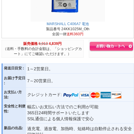
MARSHALL C406A7 電池
製品番号 24KK1025M_Oth
全国一律
送料360円
販売価格
6,913
4,839円
（送料・手数料の合計金額は、「ショッピングカ
ート」にてご確認いただけます。）
発送日目安 :
1～2営業日。
お届け予定日
7～20営業日。
:
お支払い方
クレジットカード:
法:
安全性と利便
幅広いお支払い方法でのご利用が可能
性:
365日24時間サポートいたします
SSL通信による個人情報保護で安心
新品の出品:
過充電、過放電、加熱時、短絡時は自動停止される安全